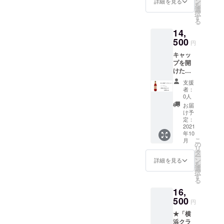
200ml
ン
さい☆
詳細を見る
送りさ
ファン
記入な
を
ル
を予定
選
アル
せてい
ディン
き場
択
【１２
してお
す
コール
ただき
グのリ
合、当
る
本】
ります
は入っ
ます。
ターン
店が差
14,
★「富
が多少
ており
お届
だと
出人に
士山嶺
500
前後す
ません
け先に
円
わから
なりま
クラフ
る場合
ので 普
はクラ
ないよ
すので
キャッ
トコー
がござ
通の炭
ウド
うな仕
先方様
プを開
ラ」炭
いま
酸割で
ファン
様でお
にどち
けた
酸入り
す。
もお召
ディン
届けい
らから
ら"プ
瓶ボト
瓶の形
し上が
グのリ
支援
たしま
の贈り
シュッ"
ル
状やス
り頂け
者：
ターン
す。
物かわ
とすぐ
【１２
テッ
0人
ます！
だと
直接配
からな
飲め
本】 ★
カーは
違いを
お届
わから
送の贈
くなり
る、
お礼の
イメー
け予
お楽し
ないよ
り物の
ますの
★「富
お手紙
定：
ジで
み下さ
うな仕
場合差
で ご注
士山嶺
2021
付き 炭
す。
い。 ★
様でお
出人様
意下さ
年10
クラフ
酸水で
炭酸
横浜ク
届けい
のお名
こ
いま
月
トコー
割る必
の
充填機
ラフト
たしま
前を備
リ
せ。
ラ」炭
要はご
タ
の工事
コーラ
す。
考欄に
ー
酸入り
ざいま
ン
が済み
詳細を見る
専用グ
直接配
必ず
を
瓶ボト
せん。
選
次第、9
ラス２
送の贈
ご記入
択
ル
冷蔵庫
す
月下旬
個 スパ
り物の
をお願
る
【２４
で冷や
頃より
イス感
場合差
いいた
16,
本】 ★
してお
順次発
はある
出人様
しま
お礼の
500
楽しみ
送予定
けど漢
円
のお名
す。
お手紙
くださ
です。
方臭さ
前を備
(お名
★「横
付き 炭
い。 ※
【ご注
やエグ
考欄に
前・電
浜クラ
酸水で
内容量