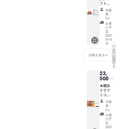
意】
ミは無
必ず
話番
フト
割る必
は
直接配
く、 サ
ご記入
号・郵
コー
要はご
200ml
送の贈
ラリと
支援
をお願
便番
ラ」原
ざいま
を予定
り物の
者：
した舌
いいた
号・ご
液シ
せん。
してお
5人
場合、
触りと
しま
住所) ご
ロップ
冷蔵庫
ります
お礼の
お届
喉ごし
す。
記入な
【１
で冷や
が多少
け予
お手紙
そして
(お名
き場
本】
してお
定：
前後す
は同封
爽やか
前・電
合、当
★「ハ
2021
楽しみ
る場合
せず
な清涼
話番
店が差
年10
イボー
くださ
がござ
メール
感と
号・郵
こ
出人に
月
ル専用
い。 ※
の
いま
にてお
コーラ
便番
リ
なりま
横浜ク
内容量
タ
す。
送りさ
らし
号・ご
ー
すので
ラフト
は
ン
瓶の形
詳細を見る
せてい
さ、 横
住所) ご
を
先方様
コー
200ml
選
状やス
ただき
浜クラ
記入な
択
にどち
ラ」原
を予定
す
テッ
ます。
フト
き場
る
らから
液シ
してお
カーは
お届
コーラ
合、当
の贈り
23,
ロップ
ります
イメー
け先に
は飲み
店が差
物かわ
【１
500
が多少
ジで
はクラ
円
やすさ
出人に
からな
本】
前後す
す。
ウド
を追求
なりま
くなり
★横浜
★「富
る場合
炭酸
ファン
し、 と
すので
ますの
クラフ
士山嶺
がござ
充填機
ディン
ことん
先方様
で ご注
トコー
クラフ
いま
の工事
グのリ
までこ
にどち
意下さ
ラ原液
トコー
す。
が済み
ターン
支援
だわっ
らから
いま
シロッ
ラ」原
瓶の形
次第、9
者：
だと
たクラ
の贈り
せ。
プ【１
液シ
状やス
2人
月下旬
わから
フト
物かわ
本】 ★
ロップ
テッ
頃より
お届
ないよ
コーラ
からな
コーク
【１
カーは
け予
順次発
うな仕
です。
くなり
ハイ専
本】 ★
定：
イメー
送予定
様でお
その特
ますの
用横浜
2021
オリジ
ジで
です。