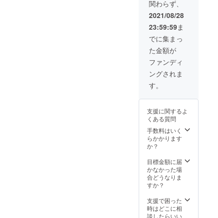
す。
関わらず、
違いを
業担当
業様の
ル
す。
店が差
(お名
お楽し
と打ち
ノベル
【５
(お名
2021/08/28
出人に
前・電
み下さ
合わせ
ティや
本】 ※
前・電
なりま
話番
23:59:59
ま
い。 ★
のうえ
地域の
炭酸入
話番
すので
号・郵
キャッ
卸価格
イベン
りボト
号・郵
でに集まっ
先方様
便番
プを開
をご提
トなど
ルの内
便番
にどち
号・ご
た金額が
けた
示させ
で お配
容量は
号・ご
らから
住所) ご
ら"プ
ていた
りいた
200ml
住所) ご
ファンディ
の贈り
記入な
シュッ"
だきま
だりく
を予定
記入な
物かわ
き場
ングされま
とすぐ
す。) ▶
だけで
してお
き場
からな
合、当
飲め
ノベル
なく 今
ります
合、当
す。
くなり
店が差
る、
ティと
後継続
が多少
店が差
ますの
出人に
「横浜
してご
的に販
前後す
出人に
で ご注
なりま
クラフ
利用の
売して
る場合
なりま
意下さ
すので
支援に関するよ
トコー
場合、
頂く事
がござ
すので
いま
先方様
くある質問
ラ」炭
１００
も可能
いま
先方様
せ。
にどち
酸入り
個以上
です。
す。
手数料はいく
にどち
らから
瓶ボト
をご希
(別途営
瓶の形
らかかります
らから
の贈り
ル
望され
業担当
状やス
か？
の贈り
物かわ
【５
る際は
と打ち
テッ
物かわ
からな
本】
別途費
合わせ
カーは
目標金額に届
からな
くなり
「富士
用をご
のうえ
イメー
かなかった場
くなり
ますの
山嶺ク
相談さ
卸価格
ジで
合どうなりま
ますの
で ご注
ラフト
せてい
をご提
す。
すか？
で ご注
意下さ
コー
ただき
示させ
炭酸
意下さ
いま
ラ」炭
ます。
ていた
充填機
支援で困った
いま
せ。
酸入り
▶横浜
だきま
の工事
時はどこに相
せ。
瓶ボト
クラフ
す。) ▶
が済み
談したらいい