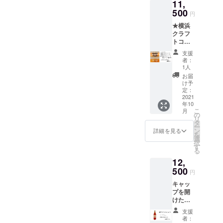
11,
本】 ★
ご賞味
順次発
グのリ
うな仕
お礼の
500
下さ
送予定
ターン
円
様でお
お手紙
い。
です。
だと
届けい
★横浜
付き 炭
コーク
【ご注
わから
たしま
クラフ
酸水で
ハイ
意】
ないよ
す。
トコー
割る必
ボール
直接配
うな仕
直接配
ラ原液
要はご
に合う
送の贈
様でお
支援
送の贈
シロッ
ざいま
お味に
り物の
者：
届けい
り物の
プ【１
せん。
スパイ
1人
場合、
たしま
場合差
本】 ★
冷蔵庫
スを配
お礼の
お届
す。
出人様
コーク
で冷や
合しま
け予
お手紙
直接配
のお名
ハイ専
してお
定：
した。
は同封
送の贈
前を備
用横浜
2021
楽しみ
やみつ
せず
り物の
考欄に
年10
クラフ
くださ
きにな
メール
場合差
必ず
こ
月
トコー
い。 ※
の
る美味
にてお
出人様
ご記入
リ
ラ原液
内容量
タ
しさで
送りさ
のお名
をお願
ー
シロッ
は
ン
す！！
詳細を見る
せてい
前を備
いいた
を
プ【１
200ml
選
ぜひお
ただき
考欄に
しま
択
本】 ★
を予定
す
試し下
ます。
必ず
す。
る
富士山
してお
さい☆
お届
ご記入
(お名
12,
嶺クラ
ります
アル
け先に
をお願
前・電
フト
500
が多少
コール
はクラ
円
いいた
話番
コーラ
前後す
は入っ
ウド
しま
号・郵
キャッ
原液シ
る場合
ており
ファン
す。
便番
プを開
ロップ
がござ
ません
ディン
(お名
号・ご
けた
【１
いま
ので 普
グのリ
前・電
住所) ご
ら"プ
本】 ★
す。
通の炭
ターン
支援
話番
記入な
シュッ"
オリジ
瓶の形
酸割で
者：
だと
号・郵
き場