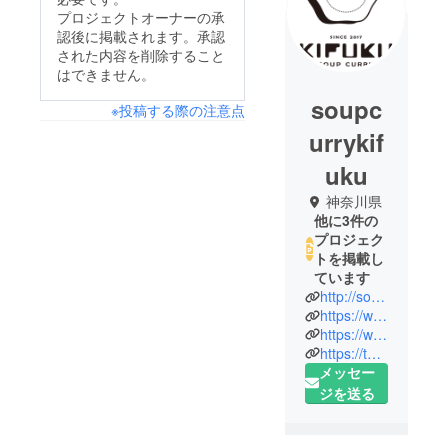
プロジェクトオーナーの承
認後に掲載されます。承認
された内容を削除すること
はできません。
soupc
※投稿する際の注意点
urrykif
uku
神奈川県
他に3件の
プロジェク
トを掲載し
ています
http://soupcurry-kifuku.com/
https://www.instagram.com/soup.curry.kifuku/
https://www.facebook.com/%E3%82%B9%E3%83%BC%E3%83%97%E3%82%AB%E3%83%AC%E3%83%BCkifuku-299350807214547/
https://twitter.com/kifuku_spice
メッセー
ジを送る