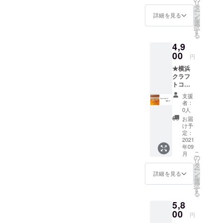
直接配
はクラ
すので
リ
付き
は飲み
タ
充填機
送の贈
ウド
先方様
ー
【内容
やすさ
ン
の工事
詳細を見る
り物の
ファン
にどち
を
量】２
を追求
選
が済み
場合、
ディン
らから
択
５０
し、 と
す
次第、9
お礼の
グのリ
の贈り
る
ml (約
ことん
月下旬
お手紙
ターン
物かわ
4,9
７～１
までこ
頃より
は同封
だと
からな
０杯分)
00
だわっ
順次発
せず
円
わから
くなり
静岡県
たクラ
送予定
メール
ないよ
ますの
★横浜
川根本
フト
です。
にてお
うな仕
で ご注
クラフ
町の柚
コーラ
【ご注
送りさ
様でお
意下さ
トコー
子農家
です。
意】
せてい
届けい
いま
ラ専用
さんと
その特
直接配
ただき
支援
たしま
せ。
グラ
コラボ
徴をグ
送の贈
者：
ます。
す。
ス
して
ラスに
0人
り物の
お届
直接配
【３
作った
表現
場合、
お届
け先に
送の贈
個】 ★
「富士
し、 丸
け予
お礼の
はクラ
り物の
お礼の
山嶺ク
定：
く尖り
お手紙
ウド
場合差
お手紙
2021
ラフト
のない
は同封
ファン
出人様
年09
付き ス
コー
飲みや
せず
ディン
のお名
こ
月
パイス
ラ」は
の
すさを
メール
グのリ
前を備
リ
感はあ
柚子の
タ
形にし
にてお
ターン
考欄に
ー
るけど
芳醇な
ン
てみま
詳細を見る
送りさ
だと
必ず
を
漢方臭
香りと
選
した。
せてい
わから
ご記入
択
さやエ
甘み、
す
【ご注
ただき
ないよ
をお願
る
グミは
酸味と
意】
ます。
うな仕
いいた
5,8
無く、
の究極
直接配
お届
様でお
しま
サラリ
00
のバラ
送の贈
け先に
円
届けい
す。
とした
ンスの
り物の
はクラ