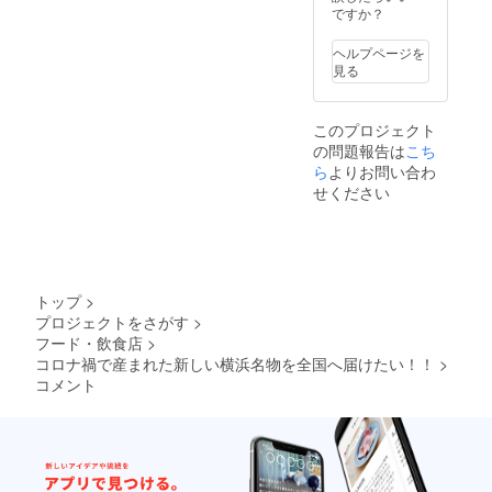
ル
トコー
ノベル
次第、9
ですか？
【５
ラと企
ティと
月下旬
本】 ★
業様会
してご
頃より
ヘルプページを
オリジ
社名が
利用の
順次発
見る
ナルグ
入った
場合、
送予定
ラス
Wネー
１００
です。
【５
ムのオ
個以上
こだわ
このプロジェクト
個】 ※
リジナ
をご希
り材料
の問題報告は
こち
炭酸入
ルラベ
望され
の 横浜
り瓶ボ
ルを制
る際は
ら
よりお問い合わ
クラフ
トルの
作いた
別途費
トコー
せください
内容量
しま
用をご
ラをぜ
は
す。
相談さ
ひご賞
200ml
≪20文
せてい
味下さ
を予定
字以内
ただき
い。
してお
目安≫
ます。
【ご注
ります
※20文字
▶お持
意】
トップ
>
が 多
につい
ち込み
直接配
プロジェクトをさがす
>
少前後
ては購
頂いた
送の贈
フード・飲食店
>
する場
入者様
デザイ
り物の
合がご
の責任
ンを
コロナ禍で産まれた新しい横浜名物を全国へ届けたい！！
>
場合、
ざいま
におい
ベース
お礼の
コメント
す。
て、
に オリ
お手紙
瓶の形
企業
ジナル
は同封
状やス
名、文
ラベル
せず
テッ
章、
を制作
メール
カーは
キャチ
いたし
にてお
イメー
フレー
ます。
送りさ