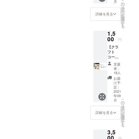
こ
月
酸充填
の
リ
機のた
タ
ー
めに使
ン
詳細を見る
を
わせて
選
択
頂きま
す
る
す。 感
1,5
謝の気
持ちを
00
円
込め
【クラ
て、 お
フト
礼の
コーラ
メッ
手作り
セージ
支援
キッ
をメー
者：
ト】 お
ルでお
18人
うちで
送りさ
お届
簡単に
せてい
け予
クラフ
ただき
定：
トコー
2021
ます。
年09
ラが作
こ
月
れる基
の
リ
本のス
タ
ー
パイス
ン
詳細を見る
を
キット
選
択
です♪
す
る
貴重で
3,5
大変珍
しい
00
円