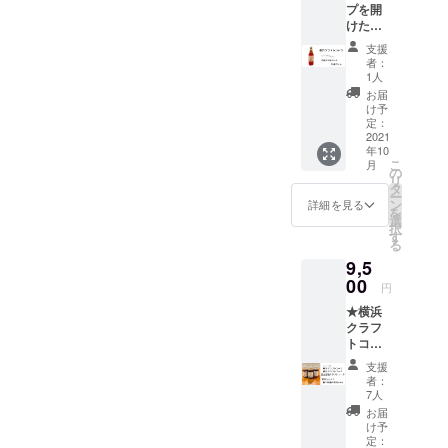
ファン
うな仕
先方様
送の贈
プを開
と喉ご
内容量
ないよ
ディン
様でお
にどち
り物の
けた
し そし
は
うな仕
グのリ
届けい
らから
場合差
ら"プ
て爽や
200ml
様でお
ターン
支援
たしま
の贈り
出人様
シュッ"
かな清
を予定
届けい
者：
だと
す。
物かわ
のお名
とすぐ
涼感と
してお
1人
たしま
わから
直接配
からな
前を備
飲める
コーラ
ります
す。
お届
ないよ
送の贈
くなり
考欄に
★「横
らし
が多少
け予
直接配
うな仕
り物の
ますの
必ず
浜クラ
さ… 横
定：
前後す
送の贈
様でお
場合差
で ご注
ご記入
フト
2021
浜クラ
る場合
り物の
届けい
出人様
意下さ
をお願
年10
コー
フト
がござ
場合差
たしま
のお名
こ
いま
月
いいた
ラ」炭
コーラ
の
いま
出人様
す。
前を備
リ
せ。
しま
酸入り
は飲み
タ
す。
のお名
直接配
考欄に
ー
す。
瓶ボト
やすさ
ン
瓶の形
詳細を見る
前を備
送の贈
必ず
を
(お名
ル
を追求
選
状やス
考欄に
り物の
ご記入
択
前・電
【１５
し、 と
す
テッ
必ず
場合差
をお願
る
話番
本】 ★
ことん
カーは
ご記入
出人様
いいた
号・郵
9,5
お礼の
までこ
イメー
をお願
のお名
しま
便番
お手紙
00
だわっ
ジで
いいた
円
前を備
す。
号・ご
付き 炭
たクラ
す。
しま
考欄に
(お名
住所) ご
★横浜
酸水で
フト
炭酸
す。
必ず
前・電
記入な
クラフ
割る必
コーラ
充填機
(お名
ご記入
話番
き場
トコー
要はご
です。
の工事
前・電
をお願
号・郵
合、当
ラ原液
ざいま
その特
が済み
話番
支援
いいた
便番
店が差
シロッ
せん。
徴をグ
次第、9
者：
号・郵
しま
号・ご
出人に
プ【１
冷蔵庫
ラスに
7人
月下旬
便番
す。
住所) ご
なりま
本】 ★
で冷や
表現
頃より
お届
号・ご
(お名
記入な
すので
コーク
してお
し、 丸
け予
順次発
住所) ご
前・電
き場
先方様
ハイ専
楽しみ
定：
く尖り
送予定
記入な