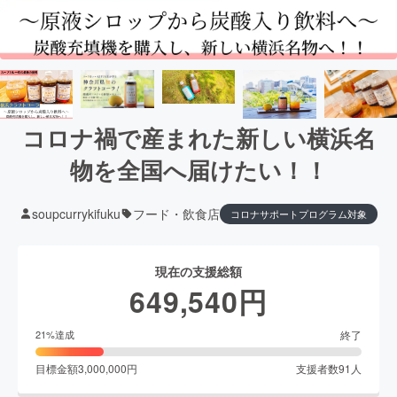
コロナ禍で産まれた新しい横浜名
物を全国へ届けたい！！
soupcurrykifuku
フード・飲食店
コロナサポートプログラム対象
現在の支援総額
649,540
円
終了
21
%達成
目標金額
3,000,000
円
支援者数
91
人