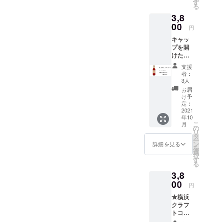
本】
試し下
す
贈り物
うな仕
る
★お礼
さい☆
の場
様でお
3,8
のお手
アル
合、お
届けい
紙付き
00
コール
礼のお
たしま
円
炭酸水
は入っ
手紙は
す。
キャッ
で割る
ており
同封せ
直接配
プを開
必要は
ません
ず
送の贈
けた
ござい
ので 普
メール
り物の
ら"プ
ませ
通の炭
にてお
場合差
支援
シュッ"
ん。 冷
酸割で
送りさ
者：
出人様
とすぐ
蔵庫で
もお召
3人
せてい
のお名
飲め
冷やし
し上が
ただき
お届
前を備
る、
てお楽
り頂け
け予
ます。
考欄に
★「富
しみく
定：
ます。
お届
必ず
士山嶺
2021
ださ
※写真の
け先に
ご記入
年10
クラフ
い。 こ
青色ラ
はクラ
をお願
こ
月
トコー
だわり
の
ベル
ウド
いいた
リ
ラ」炭
材料の
タ
（細長
ファン
しま
ー
酸入り
横浜ク
ン
ボト
詳細を見る
ディン
す。
を
瓶ボト
ラフト
選
ル）で
グのリ
(お名
択
ル【５
コーラ
す
発送予
ターン
前・電
る
本】
をぜひ
定です
だと
話番
3,8
★お礼
ご賞味
が、
わから
号・郵
のお手
00
下さ
無くな
ないよ
円
便番
紙付き
い。 ※
り次第
うな仕
号・ご
★横浜
炭酸水
内容量
ホワイ
様でお
住所) ご
クラフ
で割る
は
トラベ
届けい
記入な
トコー
必要は
200ml
ル（横
たしま
き場
ラ専用
ござい