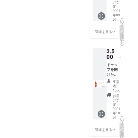
液シ
オレン
す。
け予
ロッ
ジ色ラ
定：
【ご注
プ
2021
ベル
意】
年09
【１
（細長
直接配
こ
月
本】 ★
ボト
の
送の贈
リ
オリジ
ル）で
タ
り物の
ー
ナルレ
発送予
ン
場合、
詳細を見る
を
シピ
定です
選
お礼の
択
ブック
が、
す
お手紙
る
付き ★
無くな
は同封
3,5
お礼の
り次第
せず
お手紙
00
ホワイ
メール
円
付き
トラベ
にてお
キャッ
コーク
ル（横
送りさ
プを開
ハイ
太ボト
せてい
けた
ボール
ル）に
ただき
ら"プ
に合う
切り替
ます。
支援
シュッ"
お味に
わりま
お届
者：
とすぐ
スパイ
す。
15人
け先に
飲める
スを配
内容量
はクラ
お届
★「横
合しま
に変わ
け予
ウド
浜クラ
した。
定：
りはご
ファン
フト
2021
やみつ
ざいま
ディン
年10
コー
きにな
せん。
グのリ
こ
月
ラ」炭
る美味
の
【ご
ターン
リ
酸入り
しさで
タ
注意】
だと
ー
瓶ボト
す！！
ン
直接
詳細を見る
わから
を
ル【５
ぜひお
選
配送の
ないよ
択