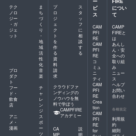
ー
FIRE
お届
200ml
は別費
ご記入
テク
ま
プ
ス
ビ
につい
け先に
を予定
用とな
をお願
ノロ
ち
ロ
タ
はクラ
してお
りま
いいた
ス
て
ウド
ります
す。(持
しま
ジー
づ
ジ
ッ
ファン
が多少
ち込み
す。
・ガ
く
ェ
フ
CAM
CAMP
ディン
前後す
可) ▶試
(お名
ジェ
り
ク
に
グのリ
る場合
作テス
PFI
FIREと
前・電
ット
・
ト
相
ターン
がござ
トは1回
話番
RE
は
地
を
談
だと
いま
とさせ
号・郵
CAM
あんし
わから
す。
ていた
域
作
す
便番
PFI
ん・安
ないよ
瓶の形
だきま
号・ご
活
る
る
RE
全への
うな仕
状やス
す。 名
住所) ご
性
資
様でお
テッ
産品だ
コ
取り組
記入な
化
料
届けい
カーは
けでな
き場
ミュ
み
プロ
音
請
たしま
イメー
く、ご
合、当
ニ
ニュー
す。
ジで
指定の
ダク
楽
求
店が差
ティ
ス
直接配
す。
材料を
出人に
ト
CAM
ヘルプ
送の贈
炭酸
使用し
なりま
クラウドファ
フー
チ
PFI
お問い
り物の
充填機
オリジ
すので
ンディングの
ド・
ャ
場合差
の工事
ナルの
先方様
RE
合わせ
ノウハウを無
飲食
レ
出人様
が済み
クラフ
にどち
Crea
料で学ぼう
店
ン
のお名
次第、
トコー
らから
tion
各種規定
CAMPFIRE
前を備
納期は
ラを開
の贈り
ジ
CAM
考欄に
１０月
発製造
物かわ
アカデミー
アニ
ス
利用規
PFI
必ず
以降で
いたし
からな
メ・
ポ
ご記入
ご相談
ます！
約
RE
くなり
漫画
ー
CA
説
をお願
可能で
ますの
細則
for
ツ
いいた
す。
MP
明
で ご注
プライ