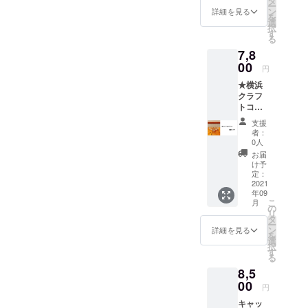
タ
の工事
です。
直接配
場合、
ー
瓶ボト
でしょ
ン
が済み
詳細を見る
【ご注
送の贈
お礼の
を
ル
うか？
選
次第、9
意】
り物の
お手紙
択
【５
【ご注
す
月下旬
直接配
場合差
は同封
る
本】
意】
頃より
送の贈
出人様
せず
7,8
★「富
直接配
順次発
り物の
のお名
メール
士山嶺
00
送の贈
送予定
場合、
円
前を備
にてお
クラフ
り物の
です。
お礼の
考欄に
送りさ
★横浜
トコー
場合、
【ご注
お手紙
必ず
せてい
クラフ
ラ」炭
お礼の
意】
は同封
ご記入
ただき
トコー
酸入り
お手紙
直接配
せず
をお願
ます。
ラ専用
ボト
は同封
送の贈
メール
支援
いいた
お届
グラ
ル
せず
り物の
者：
にてお
しま
け先に
ス
【５
メール
0人
場合、
送りさ
す。
はクラ
【５
本】 ★
にてお
お礼の
お届
せてい
(お名
ウド
個】 ★
お礼の
送りさ
け予
お手紙
ただき
前・電
ファン
お礼の
お手紙
定：
せてい
は同封
ます。
話番
ディン
お手紙
2021
付き 炭
ただき
せず
お届
号・郵
グのリ
年09
付き ス
酸水で
ます。
メール
け先に
便番
こ
ターン
月
パイス
割る必
の
お届
にてお
はクラ
号・ご
リ
だと
感はあ
要はご
タ
け先に
送りさ
ウド
住所) ご
ー
わから
るけど
ざいま
ン
はクラ
詳細を見る
せてい
ファン
記入な
を
ないよ
漢方臭
せん。
選
ウド
ただき
ディン
き場
択
うな仕
さやエ
冷蔵庫
す
ファン
ます。
グのリ
合、当
る
様でお
グミは
で冷や
ディン
お届
ターン
店が差
届けい
8,5
無く、
してお
グのリ
け先に
だと
出人に
たしま
サラリ
00
楽しみ
ターン
はクラ
円
わから
なりま
す。
とした
くださ
だと
ウド
ないよ
すので
直接配
キャッ
舌触り
い。 ※
わから