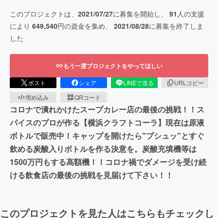
このプロジェクトは、
2021/07/27
に募集を開始し、
91
人の支援
により
649,540
円の資金を集め、
2021/08/28
に募集を終了しま
した
もう一度プロジェクトをやってほしい
ポスト
シェア
LINEで送る
URLコピー
埋め込み
QRコード
コロナで潰れかけたスープカレー店の最後の挑戦！！ス
パイスのプロが作る【横浜クラフトコーラ】現在は原液
ボトルで販売中！キャップを開けたら"プシュッ"とすぐ
飲める炭酸入りボトルを作る決意を。炭酸充填機等は
1500万円もする高額機！！コロナ禍でダメージを受け続
ける飲食店の最後の挑戦を見届けて下さい！！
このプロジェクトを見た人はこちらもチェックし