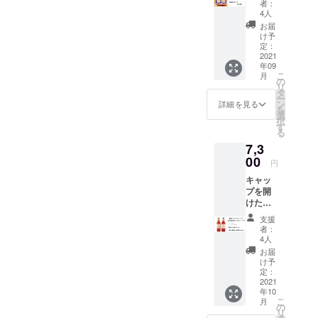
せん。
内容量
り物の
者：
が多少
号・郵
先方様
プ【１
冷蔵庫
は
4人
場合、
前後す
便番
にどち
本】 ★
で冷や
200ml
お礼の
お届
る場合
号・ご
らから
富士山
してお
を予定
け予
お手紙
がござ
住所) ご
の贈り
嶺クラ
楽しみ
定：
してお
は同封
いま
記入な
物かわ
フト
2021
くださ
ります
せず
す。
き場
からな
年09
コーラ
い。 ※
が多少
メール
瓶の形
合、当
こ
くなり
月
原液シ
内容量
の
前後す
にてお
状やス
店が差
リ
ますの
ロップ
は
タ
る場合
送りさ
テッ
出人に
ー
で ご注
【１
200ml
ン
がござ
詳細を見る
せてい
カーは
なりま
を
意下さ
本】 ★
を予定
選
いま
ただき
イメー
すので
択
いま
オリジ
してお
す
す。
ます。
ジで
先方様
る
せ。
ナルレ
ります
瓶の形
お届
す。
にどち
7,3
シピ付
が多少
状やス
け先に
炭酸
らから
き ★お
00
前後す
テッ
はクラ
円
充填機
の贈り
礼のお
る場合
カーは
ウド
の工事
物かわ
キャッ
手紙付
がござ
イメー
ファン
が済み
からな
プを開
き 当店
いま
ジで
ディン
次第、9
くなり
けた
自慢の
す。
す。
グのリ
月下旬
ますの
ら"プ
２品。
瓶の形
炭酸
ターン
支援
頃より
で ご注
シュッ"
ギフト
状やス
充填機
者：
だと
順次発
意下さ
とすぐ
ボック
テッ
4人
の工事
わから
送予定
いま
飲める
ス入り
カーは
が済み
お届
ないよ
です。
せ。
★「横
の特別
イメー
け予
次第、9
うな仕
【ご注
浜クラ
バー
定：
ジで
月下旬
様でお
意】
フト
2021
ジョ
す。
頃より
届けい
直接配
年10
コー
ン。 贈
炭酸
順次発
たしま
送の贈
こ
月
ラ」炭
り物に
の
充填機
送予定
す。
り物の
リ
酸入り
いかが