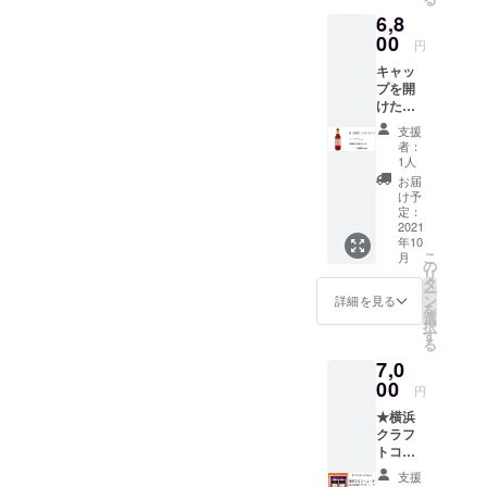
けた
ります
飲め
ディン
直接配
にどち
6,8
ら"プ
が多少
る、
グのリ
送の贈
らから
シュッ"
00
前後す
★「横
ターン
円
り物の
の贈り
とすぐ
る場合
浜クラ
だと
場合差
物かわ
キャッ
飲める
がござ
フト
わから
出人様
からな
プを開
★「富
いま
コー
ないよ
のお名
くなり
けた
士山嶺
す。
ラ」炭
うな仕
前を備
ますの
ら"プ
クラフ
瓶の形
酸入り
様でお
支援
考欄に
で ご注
シュッ"
トコー
状やス
瓶ボト
者：
届けい
必ず
意下さ
とすぐ
ラ」炭
テッ
1人
ル【５
たしま
ご記入
いま
飲める
酸入り
カーは
本】 炭
お届
す。
をお願
せ。
★「富
瓶ボト
イメー
け予
酸水で
直接配
いいた
士山嶺
ル【５
定：
ジで
割る必
送の贈
しま
クラフ
2021
本】 ★
す。
要はご
り物の
す。
年10
トコー
お礼の
炭酸
ざいま
場合差
(お名
こ
月
ラ」炭
お手紙
の
充填機
せん。
出人様
前・電
リ
酸入り
付き 炭
タ
の工事
冷蔵庫
のお名
話番
ー
瓶ボト
酸水で
ン
が済み
詳細を見る
で冷や
前を備
号・郵
を
ル
割る必
選
次第、9
してお
考欄に
便番
択
【１０
要はご
す
月下旬
楽しみ
必ず
号・ご
る
本】 ★
ざいま
頃より
くださ
ご記入
住所) ご
7,0
お礼の
せん。
順次発
い。 ※
をお願
記入な
お手紙
00
冷蔵庫
送予定
内容量
円
いいた
き場
付き 炭
に冷や
です。
は
しま
合、当
★横浜
酸水で
してお
【ご注
200ml
す。
店が差
クラフ
割る必
楽しみ
意】
を予定
(お名
出人に
トコー
要はご
くださ
直接配
してお
前・電
なりま
ラ原液
ざいま
い。 ※
送の贈
ります
支援
話番
すので
シロッ