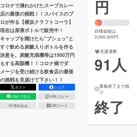
円
コロナで潰れかけたスープカレー
まちづくり・地域活性化
店の最後の挑戦！！スパイスのプ
ロが作る【横浜クラフトコーラ】
21%
現在は原液ボトルで販売中！
CAMPFIRE for Social Good
CAMPFIRE Creation
目標金額は
3,000,000円
キャップを開けたら"プシュッ"と
CAMPFIREふるさと納税
machi-ya
コミュニティ
すぐ飲める炭酸入りボトルを作る
支援者数
決意を。炭酸充填機等は1500万円
91
人
もする高額機！！コロナ禍でダ
メージを受け続ける飲食店の最後
の挑戦を見届けて下さい！！
募集終了まで残
ポスト
シェア
り
LINEで送る
URLコピー
終了
埋め込み
QRコード