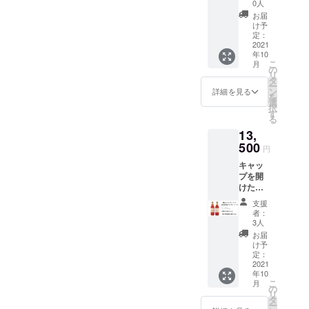
とすぐ
ナルレ
状やス
0人
もお召
わから
便番
合、当
飲める
シピ付
テッ
し上が
お届
ないよ
号・ご
店が差
★「横
き ★お
カーは
け予
り頂け
うな仕
住所) ご
出人に
浜クラ
礼のお
定：
イメー
ます！
様でお
記入な
なりま
フト
2021
手紙付
ジで
違いを
届けい
き場
すので
年10
コー
き 【内
す。
お楽し
たしま
合、当
こ
先方様
月
ラ」炭
容量】
の
炭酸
み下さ
す。
店が差
リ
にどち
酸入り
各２５
タ
充填機
い。
直接配
出人に
ー
らから
瓶ボト
０ml
ン
の工事
詳細を見る
【ご注
送の贈
なりま
を
の贈り
ル
(７～１
選
が済み
意】
り物の
すので
択
物かわ
【２４
０杯
す
次第、9
直接配
場合差
先方様
る
からな
本】 ★
分)
月下旬
送の贈
出人様
にどち
くなり
13,
お礼の
コーク
頃より
り物の
のお名
らから
ますの
お手紙
500
ハイ
順次発
場合、
円
前を備
の贈り
で ご注
付き 炭
ボール
送予定
お礼の
考欄に
物かわ
意下さ
キャッ
酸水で
に合う
です。
お手紙
必ず
からな
いま
プを開
割る必
お味に
【ご注
は同封
ご記入
くなり
せ。
けた
要はご
スパイ
意】
せず
をお願
ますの
ら"プ
ざいま
スを配
直接配
メール
支援
いいた
で ご注
シュッ"
せん。
合しま
送の贈
者：
にてお
しま
意下さ
とすぐ
冷蔵庫
した。
3人
り物の
送りさ
す。
いま
飲める
で冷や
やみつ
場合、
お届
せてい
(お名
せ。
★「横
してお
きにな
け予
お礼の
ただき
前・電
浜クラ
楽しみ
定：
る美味
お手紙
ます。
話番
フト
2021
くださ
しさで
は同封
お届
号・郵
年10
コー
い。 ※
す！！
せず
け先に
便番
こ
月
ラ」炭
内容量
の
ぜひお
メール
はクラ
号・ご
リ
酸入り
は
タ
試し下
にてお
ウド
住所) ご
ー
瓶ボト