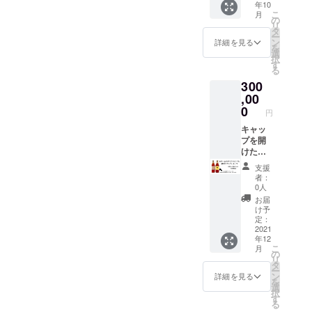
届けい
徴をグ
で ご注
年10
クラフ
ナルレ
す。
【ご注
たしま
ラスに
こ
意下さ
月
トコー
シピ
の
炭酸
意】
す。
表現
リ
いま
ラ原液
ブック
タ
充填機
直接配
直接配
し、 丸
ー
せ。
シロッ
付き ★
ン
の工事
詳細を見る
送の贈
送の贈
く尖り
を
プ【１
お礼の
選
が済み
り物の
り物の
のない
択
本】 ★
お手紙
す
次第、9
場合、
場合差
飲みや
る
富士山
付き
月下旬
お礼の
出人様
すさを
300
嶺クラ
コーク
頃より
お手紙
のお名
形にし
フト
,00
ハイ
順次発
は同封
前を備
てみま
コーラ
ボール
0
送予定
せず
考欄に
円
した。
原液シ
に合う
です。
メール
必ず
【ご注
ロップ
キャッ
お味に
【ご注
にてお
ご記入
意】
【１
プを開
スパイ
意】
送りさ
をお願
直接配
本】 ★
けた
スを配
直接配
せてい
いいた
送の贈
オリジ
ら"プ
合しま
送の贈
ただき
しま
支援
り物の
ナルレ
シュッ"
した。
り物の
ます。
者：
す。
場合、
シピ付
とすぐ
やみつ
場合、
0人
お届
(お名
お礼の
き ★お
飲める
きにな
お礼の
け先に
お届
前・電
お手紙
礼のお
企業名
る美味
お手紙
け予
はクラ
話番
は同封
手紙付
が入っ
しさで
定：
は同封
ウド
号・郵
せず
き 【内
たオリ
2021
す！！
せず
ファン
便番
メール
年12
容量】
ジナル
ぜひお
メール
ディン
号・ご
にてお
こ
月
各２５
ラベル
試し下
の
にてお
グのリ
住所) ご
送りさ
リ
０ml
の
さい☆
タ
送りさ
ターン
記入な
せてい
ー
(７～１
★「横
アル
ン
せてい
詳細を見る
だと
き場
ただき
を
０杯
浜クラ
コール
選
ただき
わから
合、当
ます。
択
分)
フト
は入っ
す
ます。
ないよ
店が差
お届
る
コーク
コー
ており
お届
うな仕