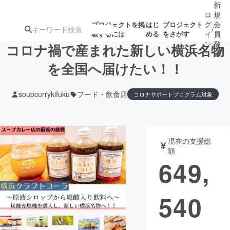
新
ロ
規
グ
会
プロジェクトを掲
はじ
プロジェクト
/
載するには
める
をさがす
イ
員
ン
登
コロナ禍で産まれた新しい横浜名物
録
を全国へ届けたい！！
人気のプロ
注目のリ
注目の新着プロ
募集終了が近いプ
もうすぐ公開
soupcurrykifuku
フード・飲食店
コロナサポートプログラム対象
ジェクト
ターン
ジェクト
ロジェクト
されます
アート・写真
音楽
現在の支援総
額
649,
テクノロジー・ガジェット
ゲーム・サ
映像・映画
書籍・雑誌
540
ビジネス・起業
チャレンジ