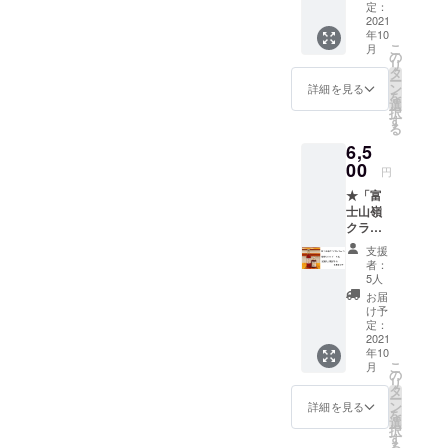
なりま
浜クラ
ベル
定：
く尖り
り物の
送の贈
前・電
すので
フト
2021
（細長
のない
場合、
り物の
話番
先方様
年10
コー
ボト
飲みや
お礼の
場合差
号・郵
こ
にどち
月
ラ」炭
ル）で
の
すさを
お手紙
出人様
便番
リ
らから
酸入り
発送予
タ
形にし
は同封
のお名
号・ご
ー
の贈り
瓶ボト
定です
ン
てみま
詳細を見る
せず
前を備
住所) ご
を
物かわ
ル
が、
選
した。
メール
考欄に
記入な
択
からな
【１０
無くな
す
【ご注
にてお
必ず
き場
る
くなり
本】 ★
り次第
意】
送りさ
ご記入
合、当
ますの
6,5
お礼の
ホワイ
直接配
せてい
をお願
店が差
で ご注
お手紙
00
トラベ
送の贈
ただき
円
いいた
出人に
意下さ
付き 炭
ル（横
り物の
ます。
しま
なりま
いま
★「富
酸水で
太ボト
場合、
お届
す。
すので
せ。
士山嶺
割る必
ル）に
お礼の
け先に
(お名
先方様
クラフ
要はご
切り替
お手紙
はクラ
前・電
にどち
トコー
ざいま
わりま
は同封
ウド
支援
話番
らから
ラ」原
せん。
す。
せず
者：
ファン
号・郵
の贈り
液シ
冷蔵庫
内容量
5人
メール
ディン
便番
物かわ
ロップ
に冷や
に変わ
にてお
お届
グのリ
号・ご
からな
【1本】
してお
りはご
け予
送りさ
ターン
住所) ご
くなり
【内容
楽しみ
定：
ざいま
せてい
だと
記入な
ますの
量】２
2021
くださ
せん。
ただき
わから
き場
で ご注
年10
５０
い。 ※
キャッ
ます。
ないよ
合、当
こ
意下さ
月
ml (約
内容量
の
プを開
お届
うな仕
店が差
リ
いま
７～１
は
タ
けた
け先に
様でお
出人に
ー
せ。
０杯分)
200ml
ン
ら"プ
詳細を見る
はクラ
届けい
なりま
を
キャッ
を予定
選
シュッ"
ウド
たしま
すので
択
プを開
してお
す
とすぐ
ファン
す。
先方様
る