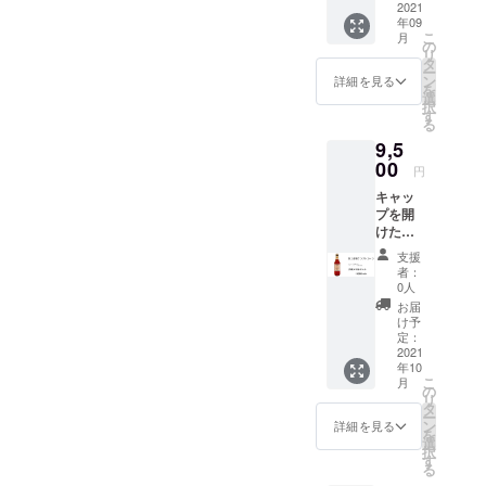
話番
合、当
にどち
用横浜
2021
くださ
のない
です。
き場
号・郵
店が差
年09
らから
クラフ
い。 ※
飲みや
【ご注
合、当
便番
こ
出人に
月
の贈り
トコー
内容量
の
すさを
意】
店が差
号・ご
リ
なりま
物かわ
ラ原液
は
タ
形にし
直接配
出人に
住所) ご
ー
すので
からな
シロッ
200ml
ン
てみま
詳細を見る
送の贈
なりま
記入な
を
先方様
くなり
プ【１
を予定
選
した。
り物の
すので
き場
択
にどち
ますの
本】 ★
してお
す
【ご注
場合、
先方様
合、当
る
らから
で ご注
富士山
ります
意】
お礼の
にどち
店が差
の贈り
9,5
意下さ
嶺クラ
が多少
直接配
お手紙
らから
出人に
物かわ
いま
フト
00
前後す
送の贈
は同封
円
の贈り
なりま
からな
せ。
コーラ
る場合
り物の
せず
物かわ
すので
くなり
キャッ
原液シ
がござ
場合、
メール
からな
先方様
ますの
プを開
ロップ
いま
お礼の
にてお
くなり
にどち
で ご注
けた
【１
す。
お手紙
送りさ
ますの
らから
意下さ
ら"プ
本】 ★
瓶の形
は同封
せてい
支援
で ご注
の贈り
いま
シュッ"
オリジ
状やス
せず
者：
ただき
意下さ
物かわ
せ。
とすぐ
ナルレ
テッ
0人
メール
ます。
いま
からな
飲め
シピ付
カーは
にてお
お届
お届
せ。
くなり
る、
き ★お
イメー
け予
送りさ
け先に
ますの
★「富
礼のお
定：
ジで
せてい
はクラ
で ご注
士山嶺
2021
手紙付
す。
ただき
ウド
意下さ
年10
クラフ
き こだ
炭酸
ます。
ファン
こ
いま
月
トコー
わり材
の
充填機
お届
ディン
リ
せ。
ラ」炭
料の 横
タ
の工事
け先に
グのリ
ー
酸入り
浜クラ
ン
が済み
詳細を見る
はクラ
ターン
を
瓶ボト
フト
選
次第、9
ウド
だと
択
ル
コーラ
す
月下旬
ファン
わから
る
【１５
をぜひ
頃より
ディン
ないよ