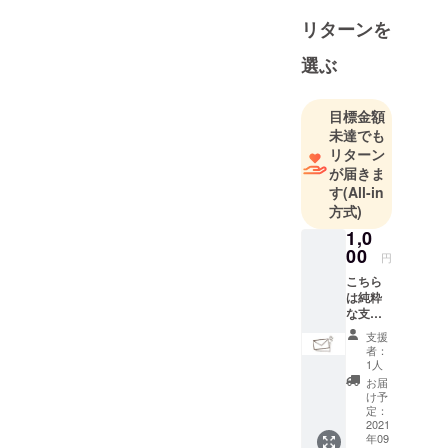
リターンを
選ぶ
目標金額
未達でも
リターン
が届きま
す
(All-in
方式)
1,0
00
円
こちら
は純粋
な支援
のお願
支援
いで
者：
す。 温
1人
かい支
お届
援のお
け予
気持ち
定：
を頂戴
2021
年09
して 炭