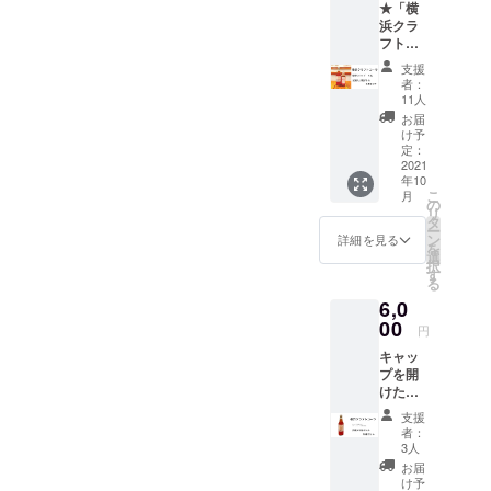
たしま
(お名
★「横
舌触り
圧倒的
場合、
ウド
す。
前・電
浜クラ
と喉ご
存在
お礼の
ファン
直接配
話番
フト
し そし
感！！
お手紙
ディン
送の贈
号・郵
コー
て爽や
この感
は同封
グのリ
支援
り物の
便番
ラ」原
かな清
動は富
せず
者：
ターン
場合差
号・ご
液シ
涼感と
士山の
11人
メール
だと
出人様
住所) ご
ロップ
コーラ
名にふ
にてお
お届
わから
のお名
記入な
【1本】
らし
さわし
け予
送りさ
ないよ
前を備
き場
★オリ
さ… 横
定：
いと考
せてい
うな仕
考欄に
合、当
ジナル
2021
浜クラ
えまし
ただき
様でお
必ず
店が差
年10
レシピ
フト
た。
ます。
届けい
ご記入
こ
出人に
月
ブック
コーラ
の
『富士
お届
たしま
をお願
リ
なりま
付き ★
は飲み
タ
山嶺ク
け先に
す。
いいた
ー
すので
お礼の
やすさ
ン
ラフト
詳細を見る
はクラ
直接配
しま
を
先方様
お手紙
を追求
選
コー
ウド
送の贈
す。
択
にどち
付き こ
し、 と
す
ラ』は
ファン
り物の
(お名
る
らから
だわり
ことん
探して
ディン
場合差
前・電
の贈り
6,0
材料の
までこ
でも飲
グのリ
出人様
話番
物かわ
横浜ク
00
だわっ
む価値
ターン
円
のお名
号・郵
からな
ラフト
たクラ
のある
だと
前を備
便番
くなり
キャッ
コーラ
フト
クラフ
わから
考欄に
号・ご
ますの
プを開
をぜひ
コーラ
トコー
ないよ
必ず
住所) ご
で ご注
けた
ご賞味
です。
ラで
うな仕
ご記入
記入な
意下さ
ら"プ
下さ
その特
す。
様でお
支援
をお願
き場
いま
シュッ"
い。 ※
徴をグ
【ご注
者：
届けい
いいた
合、当
せ。
とすぐ
写真の
ラスに
3人
意】
たしま
しま
店が差
飲める
オレン
表現
直接配
お届
す。
す。
出人に
★「横
ジ色ラ
し、 丸
け予
送の贈
直接配
(お名