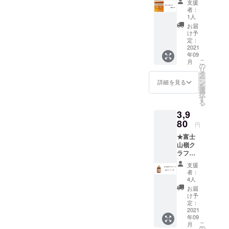
を予定
太ボト
す。
支援
合、当
グラ
ませ
してお
ル）に
者：
直接配
店が差
ス
ん。 冷
ります
1人
切り替
送の贈
出人に
【２
蔵庫で
が多少
わりま
お届
り物の
なりま
個】 ★
冷やし
前後す
け予
す。
場合差
すので
お礼の
てお楽
定：
る場合
内容量
出人様
先方様
お手紙
2021
しみく
がござ
に変わ
のお名
にどち
年09
付き ス
ださ
いま
りはご
前を備
らから
こ
月
パイス
い。 ※
の
す。
ざいま
考欄に
の贈り
リ
感はあ
内容量
タ
瓶の形
せん。
必ず
物かわ
ー
るけど
は
ン
状やス
詳細を見る
【ご注
ご記入
からな
を
漢方臭
200ml
選
テッ
意】
をお願
くなり
択
さやエ
を予定
す
カーは
直接配
いいた
ますの
る
グミは
してお
イメー
送の贈
しま
で ご注
3,9
無く、
ります
ジで
り物の
す。
意下さ
サラリ
80
が多少
す。
場合、
円
(お名
いま
とした
前後す
炭酸
お礼の
前・電
せ。
★富士
舌触り
る場合
充填機
お手紙
話番
山嶺ク
と喉ご
がござ
の工事
は同封
号・郵
ラフト
し そし
いま
が済み
せず
便番
コー
て爽や
す。
次第、9
メール
支援
号・ご
ラ 原
かな清
瓶の形
月下旬
者：
にてお
住所) ご
液シ
涼感と
状やス
4人
頃より
送りさ
記入な
ロッ
コーラ
テッ
順次発
お届
せてい
き場
プ
らし
カーは
け予
送予定
ただき
合、当
【１
さ… 横
定：
イメー
です。
ます。
店が差
本】 ★
2021
浜クラ
ジで
【ご注
お届
出人に
年09
お礼の
フト
す。
意】
け先に
なりま
こ
月
お手紙
コーラ
の
炭酸