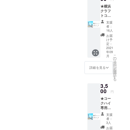
コーラ
★横浜
ナッツ
クラフ
をはじ
トコー
め、 シ
ラ 原
ナモ
支援
液シ
ン・カ
者：
ロッ
ルダモ
16人
プ
ン・ナ
お届
【１
ツメ
け予
本】 ★
グ・ク
定：
オリジ
2021
ローブ
年09
ナルレ
のセッ
こ
月
シピ
トで
の
リ
ブック
す。 手
タ
ー
付き ★
作りの
ン
詳細を見る
を
お礼の
楽しさ
選
択
お手紙
をお楽
す
る
付き こ
しみく
3,5
だわり
ださ
材料の
00
い。 出
円
横浜ク
来上が
★コー
ラフト
りは約
クハイ
コーラ
400ml
専用横
をぜひ
でコッ
浜クラ
ご賞味
プ約８
支援
フト
下さ
～１０
者：
コー
い。 ※
杯分が
3人
ラ 原
写真の
目安で
お届