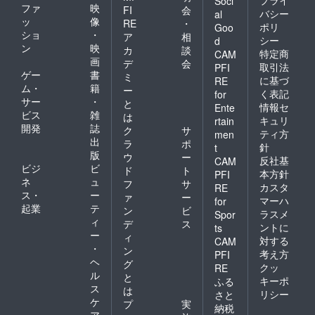
Soci
しま
ファ
映
意下さ
FI
会
バシー
al
す。
いま
ッ
像
RE
・
ポリ
Goo
(お名
せ。
ショ
・
ア
相
シー
前・電
d
ン
映
カ
談
話番
特定商
CAM
画
号・郵
デ
会
取引法
PFI
便番
ゲー
書
ミ
に基づ
RE
号・ご
ム・
籍
ー
く表記
for
住所) ご
サー
・
と
情報セ
Ente
記入な
ビス
雑
は
き場
キュリ
rtain
開発
誌
ク
サ
合、当
ティ方
men
出
店が差
ラ
ポ
針
t
出人に
版
ウ
ー
反社基
CAM
なりま
ビジ
ビ
ド
ト
本方針
PFI
すので
ネ
ュ
フ
サ
先方様
カスタ
RE
ス・
ー
ァ
ー
にどち
マーハ
for
起業
テ
らから
ン
ビ
ラスメ
Spor
の贈り
ィ
デ
ス
ントに
ts
物かわ
ー
ィ
対する
CAM
からな
・
ン
考え方
くなり
PFI
ヘ
グ
ますの
クッ
RE
ル
で ご注
と
キーポ
ふる
意下さ
ス
は
リシー
さと
いま
ケ
プ
実
納税
せ。
ア