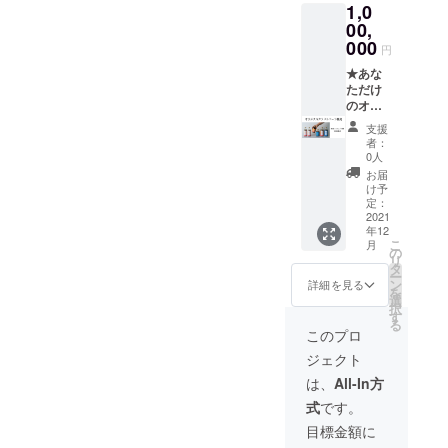
出人に
け先に
1,0
ハイ
ラ」炭
ません
け先に
様でお
なりま
はクラ
ボール
酸入り
00,
ので 普
はクラ
届けい
すので
ウド
に合う
瓶ボト
通の炭
000
ウド
たしま
先方様
円
ファン
お味に
ル
酸割で
ファン
す。
にどち
ディン
スパイ
【１０
★あな
もお召
ディン
直接配
らから
グのリ
スを配
０本】
ただけ
し上が
グのリ
送の贈
の贈り
ターン
合しま
内容
のオリ
り頂け
ターン
り物の
物かわ
だと
した。
量
ジナル
ます！
だと
場合差
からな
支援
わから
やみつ
200ml
クラフ
違いを
わから
出人様
者：
くなり
ないよ
きにな
▶企業
トコー
お楽し
ないよ
0人
のお名
ますの
うな仕
る美味
様のノ
ラの 原
み下さ
うな仕
前を備
お届
で ご注
様でお
しさで
ベル
液シ
い。 ★
様でお
け予
考欄に
意下さ
届けい
す！！
ティや
ロップ
横浜ク
定：
届けい
必ず
いま
たしま
ぜひお
地域の
をスパ
2021
ラフト
たしま
ご記入
せ。
す。
年12
試し下
イベン
イスの
コー
す。
をお願
直接配
こ
月
さい☆
トなど
プロが
ラ」炭
の
直接配
いいた
送の贈
リ
アル
で お配
開発＆
酸入り
タ
送の贈
しま
り物の
ー
コール
りいた
製造い
瓶ボト
ン
り物の
詳細を見る
す。
場合差
を
は入っ
だりく
たしま
ル
選
場合差
(お名
出人様
択
ており
だけで
す。 内
【５
す
出人様
前・電
のお名
る
ません
なく 今
容量
本】
のお名
このプロ
話番
前を備
ので 普
後継続
２５０
★「富
前を備
号・郵
考欄に
ジェクト
通の炭
的に販
ml
士山嶺
考欄に
便番
必ず
酸割で
売して
【１０
クラフ
必ず
は、
All-In方
号・ご
ご記入
もお召
頂く事
０本】
トコー
ご記入
住所) ご
をお願
式
です。
し上が
も可能
(約７～
ラ」炭
をお願
記入な
いいた
り頂け
です。
１０杯
酸入り
いいた
目標金額に
き場
しま
ます！
(別途営
分) ▶企
ボト
しま
合、当