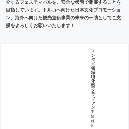
介するフェスティバルを、安全な状態で開催することを
目指しています。トルコへ向けた日本文化プロモーショ
ン、海外へ向けた観光宣伝事業の未来の一助としてご支
援をよろしくお願いいたします！
エ
ン
タ
メ
領
域
特
化
型
ク
ラ
フ
ァ
ン
手
数
料
0