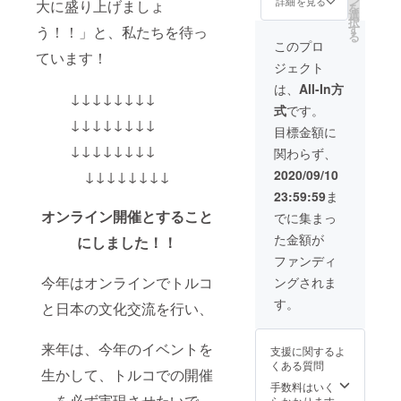
ン
詳細を見る
大に盛り上げましょ
を
て現地
にてお
選
択
企業へ
送りい
す
う！！」と、私たちを待っ
る
PRいた
たしま
このプロ
しま
ています！
す。
ジェクト
す。紹
介文章
は、
All-In方
↓↓↓↓↓↓↓↓
はトル
式
です。
コ語に
↓↓↓↓↓↓↓↓
翻訳い
目標金額に
たしま
↓↓↓↓↓↓↓↓
関わらず、
す。新
規販路
↓↓↓↓↓↓↓↓
2020/09/10
開拓と
23:59:59
ま
してご
利用い
オンライン開催とすること
でに集まっ
ただけ
た金額が
にしました！！
ます。
業種は
ファンディ
問いま
今年はオンラインでトルコ
ングされま
せん。
★詳細
す。
と日本の文化交流を行い、
★ トル
コのイ
ズミル
来年は、今年のイベントを
支援に関するよ
市商工
くある質問
会議所
生かして、トルコでの開催
（ヨー
手数料はいく
を必ず実現させたいで
ロッパ
らかかります