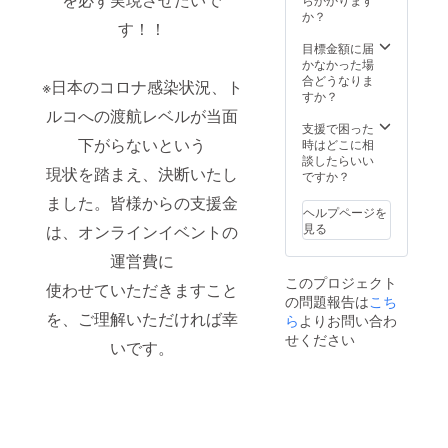
第4の規
か？
す！！
模・会
員企業
目標金額に届
数
かなかった場
65000
合どうなりま
※日本のコロナ感染状況、ト
）へ、
すか？
当プロ
ルコへの渡航レベルが当面
ジェク
支援で困った
トへ支
下がらないという
時はどこに相
援した
談したらいい
現状を踏まえ、決断いたし
法人様
ですか？
の商
ました。皆様からの支援金
品・作
ヘルプページを
品・
見る
は、オンラインイベントの
サービ
ス等を
運営費に
トルコ
このプロジェクト
語で紹
使わせていただきますこと
の問題報告は
こち
介し、
を、ご理解いただければ幸
現地企
ら
よりお問い合わ
業に
せください
いです。
PR・紹
介し、
興味を
持った
現地企
業と
ZOOM