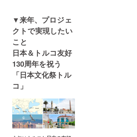
による
オンラ
イン会
▼来年、プロジェ
議を
セッ
クトで実現したい
ティン
グ致し
ます。
こと
これは
【行か
日本＆トルコ友好
ずに出
展パッ
130周年を祝う
ク】と
いう、
「日本文化祭トル
海外で
販路開
拓を考
コ」
えてい
る法人
様向け
特殊
サービ
スで
す。