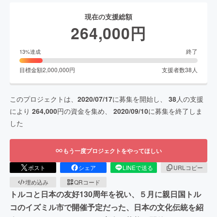
現在の支援総額
264,000
円
終了
13
%達成
目標金額
2,000,000
円
支援者数
38
人
このプロジェクトは、
2020/07/17
に募集を開始し、
38
人の支援
により
264,000
円の資金を集め、
2020/09/10
に募集を終了しま
した
もう一度プロジェクトをやってほしい
ポスト
シェア
LINEで送る
URLコピー
埋め込み
QRコード
トルコと日本の友好130周年を祝い、５月に親日国トル
コのイズミル市で開催予定だった、日本の文化伝統を紹