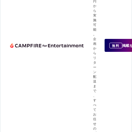
円
か
ら
実
施
可
能
。
企
画
掲載
無料
か
ら
リ
タ
ー
ン
配
送
ま
で
、
す
べ
て
お
任
せ
の