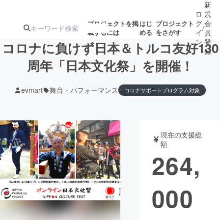
新
ロ
規
グ
会
プロジェクトを掲
はじ
プロジェクト
/
載するには
める
をさがす
イ
員
ン
登
コロナに負けず日本＆トルコ友好130
録
周年「日本文化祭」を開催！
人気のプロ
注目のリ
注目の新着プロ
募集終了が近いプ
もうすぐ公開
evmart
舞台・パフォーマンス
コロナサポートプログラム対象
ジェクト
ターン
ジェクト
ロジェクト
されます
アート・写真
音楽
現在の支援総
額
264,
テクノロジー・ガジェット
ゲーム・サ
映像・映画
書籍・雑誌
000
ビジネス・起業
チャレンジ