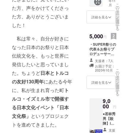
年11
者、若
こ
月
リティを使
林秀男
た方、声をかけてくださっ
の
リ
のトル
タ
うようにな
ー
た方、ありがとうございま
コの風
ン
詳細を見る
り、良いも
を
景を
選
択
した！
バック
のが売ら
す
る
に撮影
れ、電動
した当
5,000
円
私は常々、自分が好きに
キックボー
イベン
・SUPER祭りの
ト特製
ドは危ない
なった日本のお祭りと日本
代表＆お祭りプ
プロマ
おもちゃ、
ロデューサー・
イド
伝統文化を、もっと世界に
という偏見
ドーアンの直筆
（郵
支援者：7人
お礼メッセージ
送） ・
発信したいと思っていまし
をなくして
お届け予定：
当イベ
こ
2020年10月
未来に進ん
た。ちょうど
日本とトルコ
の
ントが
リ
タ
新型コ
で行きたい
ー
の友好130周年
にあたる今年
ン
ロナ
詳細を見る
という願い
を
選
ウィル
択
に、私が生まれ育った町
ト
を込めて
す
スの影
る
響で、
evmartは活
ルコ・イズミル市で開催す
9,0
先の日
動していま
00
程に
る日本文化イベント「日本
円
す。
なった
●若林秀
文化祭」
というプロジェク
場合で
男【殺
も、当
陣】in
トを進めてきました。
リター
Turkey
ン品の
支援
3点