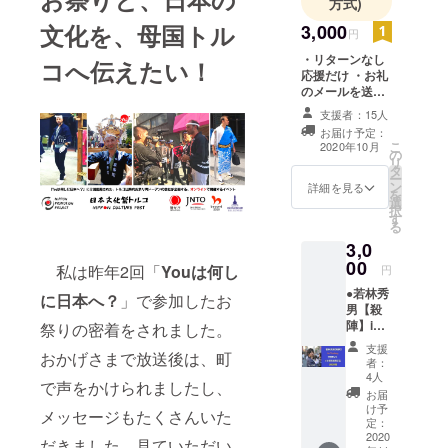
方式)
楽しく過ご
文化を、母国トル
すことがで
3,000
円
きるための
・リターンなし
コへ伝えたい！
手段のひと
応援だけ ・お礼
のメールを送ら
つとして、
せていただきま
支援者：15人
品質の良い
す ・支援金は大
お届け予定：
EVを普及さ
切に使わせてい
こ
2020年10月
の
ただきます。
せることを
リ
タ
ー
目標として
ン
詳細を見る
を
選
います。海
択
す
外では高品
る
3,0
質でかっこ
00
私は昨年2回「
Youは何し
よく便利な
円
ものが進ん
●若林秀
に日本へ？
」で参加したお
男【殺
で使われて
陣】in
祭りの密着をされました。
います。日
Turkey
支援
おかげさまで放送後は、町
プロマ
本でもを移
者：
イド ※
4人
動手段のメ
で声をかけられましたし、
支援者
お届
インとして
様限定
け予
メッセージもたくさんいた
品 ・殺
定：
どんどん小
陣演
2020
だきました。見ていただい
型電動モビ