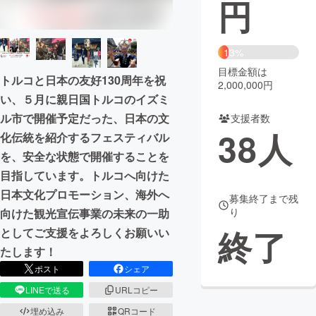
円
まちづくり・地域活性化
13%
CAMPFIRE for Social Good
CAMPFIRE Creation
目標金額は
トルコと日本の友好130周年を祝
2,000,000円
CAMPFIREふるさと納税
machi-ya
コミュニティ
い、５月に親日国トルコのイズミ
ル市で開催予定だった、日本の文
支援者数
38
人
化伝統を紹介するフェスティバル
を、安全な状態で開催することを
目指しています。トルコへ向けた
日本文化プロモーション、海外へ
募集終了まで残
り
向けた観光宣伝事業の未来の一助
終了
としてご支援をよろしくお願いい
たします！
ポスト
シェア
LINEで送る
URLコピー
埋め込み
QRコード