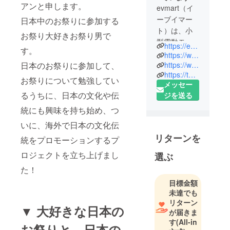
アンと申します。
evmart（イ
ーブイマー
日本中のお祭りに参加する
ト）は、小
お祭り大好きお祭り男で
型電動モビ
https://evmart.jp/
す。
リティ（電
https://www.instagram.com/evmartjp/
動キック
日本のお祭りに参加して、
https://www.youtube.com/evmartjp
https://twitter.com/evmartjp
ボード、電
お祭りについて勉強してい
メッセー
動バイク、
るうちに、日本の文化や伝
ジを送る
電動アシス
ト自転車な
統にも興味を持ち始め、つ
ど）専門店
いに、海外で日本の文化伝
です。
リターンを
統をプロモーションするプ
SUPER祭り
ロジェクトを立ち上げまし
合同会社が
選ぶ
運営してい
た！
ます。
目標金額
未達でも
私たちは
リターン
▼ 大好きな日本の
日々の生活
が届きま
す
(All-in
を快適に、
お祭りと、日本の