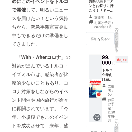
めにこのイベントをトルコ
お祭り男ドーア
ないように調整
③若林
ンとお祭りに行
させていただき
で開催
して、明るいニュー
秀男か
こう！「ドーア
ます。
らのお
ンとオンライン
スを届けたい！という気持
支援者：1人
礼メッ
祭り参加」 ・
お届け予定：
セージ
ZOOMで行いま
ちから、緊急事態宣言発動
こ
2020年11月
動画
の
す。10月以降
リ
（メー
タ
徐々に解禁され
中もできるだけの準備をし
ー
ル送
ン
るであろうお祭
詳細を見る
を
信） ・
てきました。
選
りにドーアンが
択
当イベ
す
カメラを持って
る
ントが
参加。 ・日程が
99,
「
With・Afterコロナ
」の
新型コ
決まり次第お知
残り10
ロナ
000
らせいたしま
円
対策が進んでいるトルコ・
ウィル
す。参加できな
トルコ
スの影
かった方には、
イズミル市は、感染者が比
企業向
響で、
録画した動画を
け紹介
先の日
お送りいたしま
較的少ないこともあり、コ
冊子
程に
す。
支援
に、商
なった
ロナ対策をしながらのイベ
者：
品・
場合、
0人
サービ
日程や
ント開催や国内旅行が徐々
お届
ス・宿
リター
け予
に再開されています。「今
泊施設
ン内容
定：
などを
2020
に関す
年、小規模でもこのイベン
年09
掲載
るご連
こ
月
し、企
絡もき
の
トを成功させて、来年、盛
リ
業様に
ちんと
タ
ー
代わっ
メール