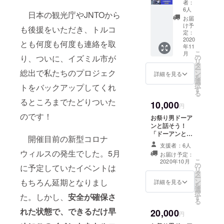
郵送は
者：
set ※
6人
させて
日本の観光庁やJNTOから
支援者
いただ
お届
様限定
け予
きま
も後援をいただき、トルコ
品 ①
定：
す。ま
殺陣演
2020
とも何度も何度も連絡を取
た、日
年11
者、若
程やリ
こ
月
林秀男
り、ついに、イズミル市が
の
ターン
リ
のトル
タ
に関す
ー
総出で私たちのプロジェク
コの風
ン
詳細を見る
るご連
を
景を
選
絡もき
択
トをバックアップしてくれ
バック
す
ちんと
る
に撮影
メール
るところまでたどりついた
10,000
した当
円
にてお
イベン
送りい
のです！
お祭り男ドーア
ト特製
たしま
ンと話そう！
プロマ
す。
「ドーアンとオ
イド
開催目前の新型コロナ
ンライン
（郵
支援者：6人
CAFE」 ・
送）
ウィルスの発生でした。5月
お届け予定：
ZOOMで行いま
②トル
こ
2020年10月
の
す。時間は1時間
に予定していたイベントは
コでの
リ
タ
ほど。 ・平日と
イベン
ー
もちろん延期となりまし
ン
土日の15時以降
詳細を見る
ト出演
を
選
のいくつかの候
時の動
択
た。しかし、
安全が確保さ
す
補の中からお選
画
る
びいただけま
（メー
れた状態
で、できるだけ早
20,000
す。 ・各回一定
円
ル送
人数以上になら
信）