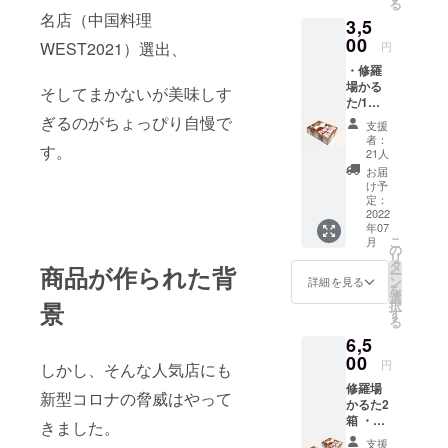
る
名店（中国料理
3,5
00
WEST2021）選出、
円
・修羅
場かる
そしてまかないが美味しす
た/1箱
サイ
ぎるのがちょっぴり自慢で
支援
ズ(約)：
者：
す。
縦
21人
10.5cm
お届
横幅
け予
14cm
定：
高さ
2022
年07
4cm
こ
月
重さ
の
リ
(約)：
タ
商品が作られた背
ー
350g レ
ン
詳細を見る
を
ター
選
択
景
パック
す
る
プラス
6,5
でお届
けいた
00
円
しかし、そんな人気店にも
します
修羅場
新型コロナの脅威はやって
かるた2
箱 ・修
きました。
羅場か
支援