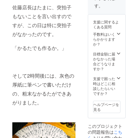
理の必
1cm
料、す
す。
要性：
佐藤店長はたまに、突拍子
重さ
りご
加熱し
(約)：
ま、醸
もないことを言い出すので
てお召
300g
造酢、
し上が
支援に関するよ
原材料
すが、この日は特に突拍子
食塩、
りくだ
くある質問
名：牛
(一部に
さい
がなかったのです。
肉(国
手数料はいく
小麦・
クール
産)、濃
らかかります
牛肉・
宅急便
縮がら
か？
大豆・
（冷
「かるたでも作るか。」
スー
鶏肉・
凍）で
プ、
目標金額に届
ごまを
のお届
ラー
かなかった場
含む)
けとな
油、野
合どうなりま
保存方
りま
菜(ネ
すか？
法：-18
す。 解
ギ、
°以下で
凍、開
そして2時間後には、灰色の
しょう
支援で困った
保存し
封後な
が、に
時はどこに相
厚紙に筆ペンで書いただけ
てくだ
るべく
んに
談したらいい
さい
お早め
く)、紹
の、粗末なかるたができあ
ですか？
加熱調
にお召
興酒、
理の必
し上が
がりました。
植物油
要性：
りくだ
ヘルプページを
脂、ト
加熱し
さい。
見る
ウバン
てお召
ジャ
し上が
ン、砂
りくだ
このプロジェクト
糖、ト
さい
の問題報告は
こち
ウチ、
クール
でん
ら
よりお問い合わ
宅急便