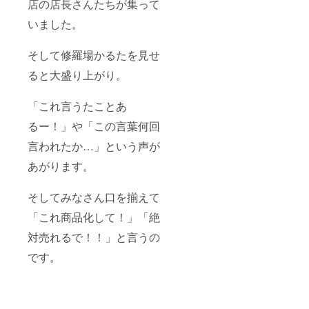
店の店長さんたちが集って
てくだ
さい
いました。
加熱調
理の必
要性：
そして修羅場かるたを見せ
加熱し
ると大盛り上がり。
てお召
し上が
りくだ
「これ言うたことあ
さい
クール
るー！」や「この言葉何回
宅急便
（冷
言われたか…」という声が
凍）で
のお届
あがります。
けとな
りま
そしてみなさん口を揃えて
す。 解
凍、開
「これ商品化して！」「絶
封後な
るべく
対売れるで！！」と言うの
お早め
にお召
です。
し上が
りくだ
さい。