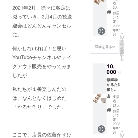
るた/1
者：
箱 サ
2021年2月、徐々に客足は
3人
イズ
お届
減っていき、3月4月の歓送
(約)：縦
け予
10.5cm
定：
迎会はどんどんキャンセル
横幅
2022
年07
14cm
に。
こ
月
高さ
の
リ
4cm
タ
ー
重さ
ン
詳細を見る
何かしなければ！と思い
を
(約)：
選
択
350g レ
す
YouTubeチャンネルやテイ
る
ター
10,
パック
クアウト販売をやってみま
プラス
000
円
したが
でお届
修羅場
けいた
かるた3
します
私たちが１番楽しんだの
箱と五
川麻婆
支援
は、なんとなくはじめた
豆腐2
者：
パック
21人
「かるた作り」でした。
・修羅
お届
場かる
け予
た/1箱
定：
サイ
2022
年07
ズ(約)：
こ
月
縦
ここで、店長の佐藤かずひ
の
リ