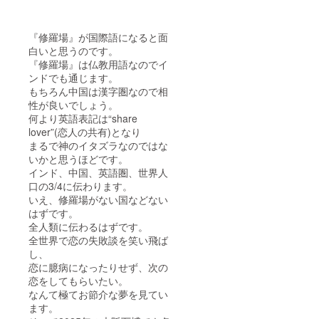
『修羅場』が国際語になると面
白いと思うのです。
『修羅場』は仏教用語なのでイ
ンドでも通じます。
もちろん中国は漢字圏なので相
性が良いでしょう。
何より英語表記は“share
lover”(恋人の共有)となり
まるで神のイタズラなのではな
いかと思うほどです。
インド、中国、英語圏、世界人
口の3/4に伝わります。
いえ、修羅場がない国などない
はずです。
全人類に伝わるはずです。
全世界で恋の失敗談を笑い飛ば
し、
恋に臆病になったりせず、次の
恋をしてもらいたい。
なんて極てお節介な夢を見てい
ます。