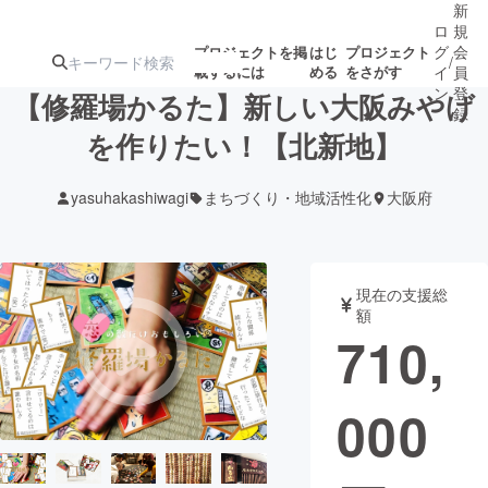
新
ロ
規
グ
会
プロジェクトを掲
はじ
プロジェクト
/
載するには
める
をさがす
イ
員
ン
登
【修羅場かるた】新しい大阪みやげ
録
を作りたい！【北新地】
人気のプロ
注目のリ
注目の新着プロ
募集終了が近いプ
もうすぐ公開
yasuhakashiwagi
まちづくり・地域活性化
大阪府
ジェクト
ターン
ジェクト
ロジェクト
されます
アート・写真
音楽
現在の支援総
額
710,
テクノロジー・ガジェット
ゲーム・サ
000
映像・映画
書籍・雑誌
ビジネス・起業
チャレンジ