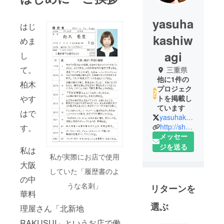
yasuha
はじ
kashiw
めま
agi
し
て。
三重県
他に1件の
柏木
プロジェク
やす
トを掲載し
ています
はで
yasuhakashiwagi
http://sharelover.info/
す。
メッセー
ジを送る
私は
私が実際にお店で使用
大阪
していた「履歴書のよ
の中
うな名刺」
リターンを
華料
選ぶ
理屋さん「北新地
RAKUSUI」というお店で働