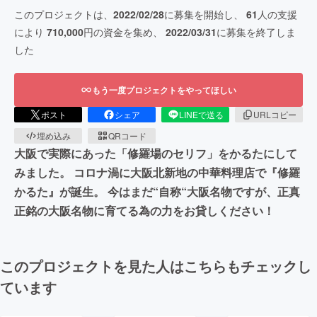
このプロジェクトは、
2022/02/28
に募集を開始し、
61
人の支援
により
710,000
円の資金を集め、
2022/03/31
に募集を終了しま
した
もう一度プロジェクトをやってほしい
ポスト
シェア
LINEで送る
URLコピー
埋め込み
QRコード
大阪で実際にあった「修羅場のセリフ」をかるたにして
みました。 コロナ渦に大阪北新地の中華料理店で『修羅
かるた』が誕生。 今はまだ“自称“大阪名物ですが、正真
正銘の大阪名物に育てる為の力をお貸しください！
このプロジェクトを見た人はこちらもチェックし
ています