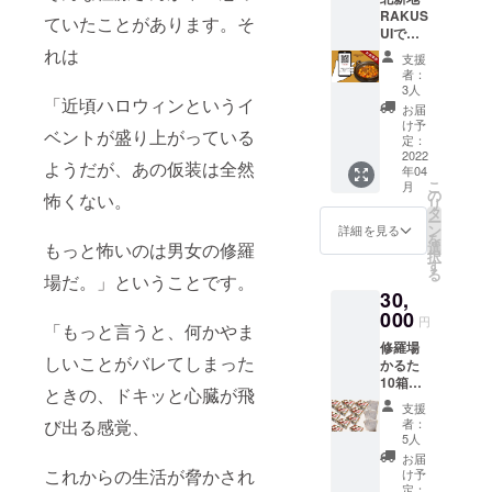
300g
RAKUS
RAKUS
原材料
ていたことがあります。そ
UIで使
UIの看
名：牛
えるお
れは
板メ
肉(国
支援
食事券2
ニュー
産)、濃
者：
万円分
「五川
縮がら
3人
「近頃ハロウィンというイ
(有効期
麻婆豆
スー
お届
限:4月1
腐」2人
プ、
け予
ベントが盛り上がっている
日〜10
前/1
定：
ラー
月31日/
2022
パック
油、野
ようだが、あの仮装は全然
年04
日・祝
サイ
菜(ネ
こ
月
定休) 看
ズ(約)：
の
ギ、
怖くない。
リ
板メ
縦
タ
しょう
ー
ニュー
20cm
ン
が、に
詳細を見る
を
の「五
横
もっと怖いのは男女の修羅
選
んに
択
川麻婆
15cm
す
く)、紹
る
場だ。」ということです。
豆腐」
高さ
興酒、
30,
をはじ
1cm
植物油
めユ
000
重さ
脂、ト
円
「もっと言うと、何かやま
ニーク
(約)：
ウバン
修羅場
で楽し
300g
ジャ
しいことがバレてしまった
かるた
いメ
原材料
ン、砂
10箱と
ニュー
名：牛
糖、ト
ときの、ドキッと心臓が飛
五川麻
がたく
肉(国
ウチ、
支援
婆豆腐6
さんの
産)、濃
び出る感覚、
でん
者：
パック
中華料
縮がら
5人
粉、醤
・修羅
理店で
スー
油、
お届
場かる
す。
これからの生活が脅かされ
プ、
け予
シャン
た/1箱
メール
定：
ラー