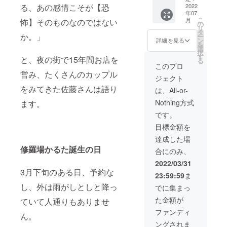
ラー
る、あの感情こそが【恐
サイ
2022
でQR
油、野
ジャ
年07
ズ(約)：
コード
菜(ネ
ン、テ
こ
月
怖】そのものなのではない
縦
付き画
の
ギ、
ンメン
リ
10.5cm
像をお
タ
しょう
ジャ
か。」
ー
横幅
送りい
ン
が、に
詳細を見る
ン、中
を
14cm
たしま
選
んに
国しょ
択
高さ
すの
す
く)、紹
うゆ、
と、夜の街で15年間お店を
る
4cm
で、お
興酒、
このプロ
香辛
重さ
支払い
営み、たくさんのカップル
植物油
料、す
ジェクト
(約)：
時にご
脂、ト
りご
350g ・
をみてきた佐藤さんは語り
提示く
ウバン
は、All-or-
ま、醸
北新地
ださ
ジャ
造酢、
Nothing方式
ます。
RAKUS
い。
ン、砂
食塩、
UIの看
https://t
糖、ト
です。
(一部に
板メ
abelog.
ウチ、
小麦・
目標金額を
ニュー
com/os
でん
牛肉・
「五川
aka/A2
粉、醤
達成した場
大豆・
麻婆豆
701/A2
油、
鶏肉・
修羅場かるた誕生の日
合にのみ、
腐」2人
70101/2
シャン
ごまを
前/1
700772
ラー
2022/03/31
含む)
パック
4/
ジャ
3月下旬のある日、予約な
保存方
23:59:59
ま
サイ
ン、テ
法：-18
ズ(約)：
し、外は雨がしとしと降っ
ンメン
でに集まっ
°以下で
縦
ジャ
保存し
た金額が
ていて人通りもありませ
20cm
ン、中
てくだ
横
国しょ
ファンディ
さい
ん。
15cm
うゆ、
加熱調
ングされま
高さ
香辛