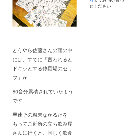
粉、醤
（冷
せください
油、
凍）で
シャン
のお届
ラー
けとな
ジャ
りま
ン、テ
す。 解
ンメン
凍、開
ジャ
封後な
ン、中
るべく
国しょ
どうやら佐藤さんの頭の中
お早め
うゆ、
にお召
には、すでに「言われると
香辛
し上が
料、す
りくだ
ドキッとする修羅場のセリ
りご
さい。
ま、醸
フ」が
造酢、
食塩、
(一部に
50音分累積されていたよう
小麦・
牛肉・
です。
大豆・
鶏肉・
ごまを
早速その粗末なかるたを
含む)
もってご近所の立ち飲み屋
保存方
法：-18
さんに行くと、同じく飲食
°以下で
保存し