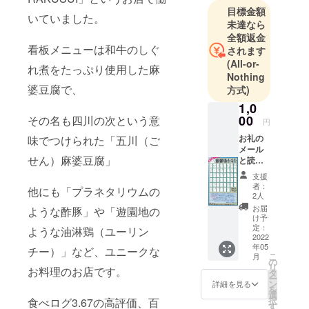
目標金額
いていました。
未達なら
全額返金
看板メニューは和牛のしぐ
されます
(All-or-
れ煮をたっぷり使用した麻
Nothing
婆豆腐で、
方式)
1,0
00
その名も四川の次という意
円
お礼の
味でつけられた「五川（ご
メール
せん）麻婆豆腐」
と読札
のチラ
支援
シPDF
者：
他にも「プラネタリウムの
2人
お届
ような酢豚」や「遊園地の
け予
定：
ような油淋鶏（ユーリン
2022
年05
チー）」など、ユニークな
こ
月
の
リ
お料理のお店です。
タ
ー
ン
詳細を見る
を
選
択
食べログ3.67の高評価、百
す