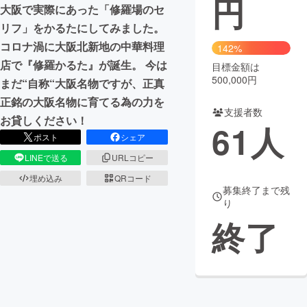
円
大阪で実際にあった「修羅場のセ
まちづくり・地域活性化
リフ」をかるたにしてみました。
コロナ渦に大阪北新地の中華料理
142%
店で『修羅かるた』が誕生。 今は
目標金額は
CAMPFIRE for Social Good
CAMPFIRE Creation
500,000円
まだ“自称“大阪名物ですが、正真
CAMPFIREふるさと納税
machi-ya
コミュニティ
正銘の大阪名物に育てる為の力を
支援者数
お貸しください！
61
人
ポスト
シェア
LINEで送る
URLコピー
埋め込み
QRコード
募集終了まで残
り
終了