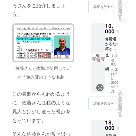
10.5cm
タ
ー
ろさんをご紹介しましょ
横幅
ン
詳細を見る
を
14cm
選
う。
択
高さ
す
る
4cm
10,
重さ
(約)：
000
円
350g ・
修羅場
北新地
かるた1
RAKUS
箱と五
UIの看
川麻婆
板メ
支援
豆腐6
ニュー
者：
パック
「五川
9人
佐藤さんが実際に使用してい
・修羅
麻婆豆
お届
場かる
腐」2人
け予
る「免許証のような名刺」
た/1箱
前/1
定：
サイ
2022
パック
年07
ズ(約)：
サイ
こ
月
縦
この名刺からもわかるよう
ズ(約)：
の
リ
10.5cm
縦
タ
ー
に、佐藤さんは私のような
横幅
20cm
ン
詳細を見る
を
14cm
横
選
択
凡人とは少し違った視点を
高さ
15cm
す
る
4cm
高さ
もっています。
18,
重さ
1cm
(約)：
000
重さ
円
350g ・
(約)：
そんな佐藤さんが常々思っ
北新地
北新地