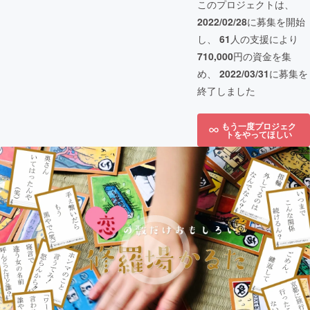
このプロジェクトは、
2022/02/28
に募集を開始
し、
61
人の支援により
710,000
円の資金を集
め、
2022/03/31
に募集を
終了しました
もう一度プロジェク
トをやってほしい