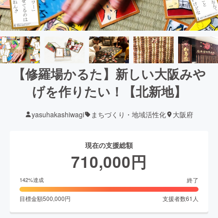
【修羅場かるた】新しい大阪みや
げを作りたい！【北新地】
yasuhakashiwagi
まちづくり・地域活性化
大阪府
現在の支援総額
710,000
円
終了
142
%達成
目標金額
500,000
円
支援者数
61
人