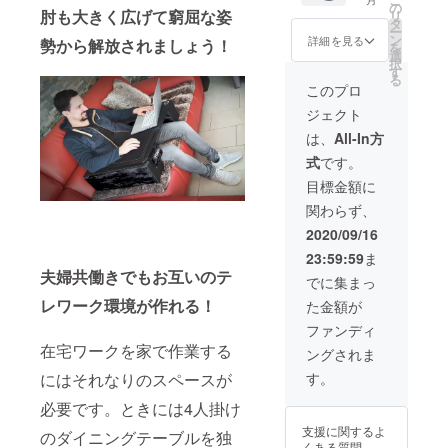
す。 ・
の
肘も大きく広げて窮屈な姿
リ
一部の
タ
ー
デザイ
ン
詳細を見る
勢から解放されましょう！
を
ン、仕
選
択
様につ
す
る
きまし
このプロ
ては予
ジェクト
告なく
変更に
は、
All-In方
なるこ
式
です。
とがご
ざいま
目標金額に
す。
関わらず、
2020/09/16
23:59:59
ま
夫婦共働きでもお互いのテ
でに集まっ
レワーク環境が作れる！
た金額が
ファンディ
在宅ワークを家で作業する
ングされま
にはそれなりのスペースが
す。
必要です。ときには4人掛け
支援に関するよ
のダイニングテーブルを独
くある質問