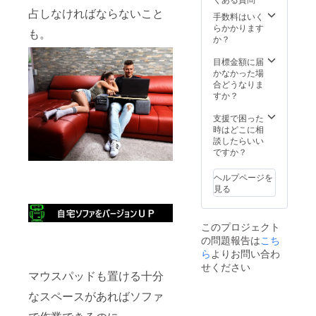
占しなければならないこと
手数料はいく
らかかります
も。
か？
目標金額に届
かなかった場
合どうなりま
すか？
支援で困った
時はどこに相
談したらいい
ですか？
ヘルプページを
見る
このプロジェクト
の問題報告は
こち
ら
よりお問い合わ
せください
マウスパッドも置ける十分
なスペースがあればソファ