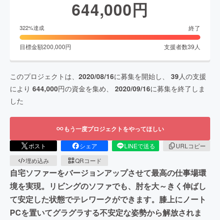
644,000
円
終了
322
%達成
目標金額
200,000
円
支援者数
39
人
このプロジェクトは、
2020/08/16
に募集を開始し、
39
人の支援
により
644,000
円の資金を集め、
2020/09/16
に募集を終了しま
した
もう一度プロジェクトをやってほしい
ポスト
シェア
LINEで送る
URLコピー
埋め込み
QRコード
自宅ソファーをバージョンアップさせて最高の仕事場環
境を実現。リビングのソファでも、肘を大～きく伸ばし
て安定した状態でテレワークができます。膝上にノート
PCを置いてグラグラする不安定な姿勢から解放されま