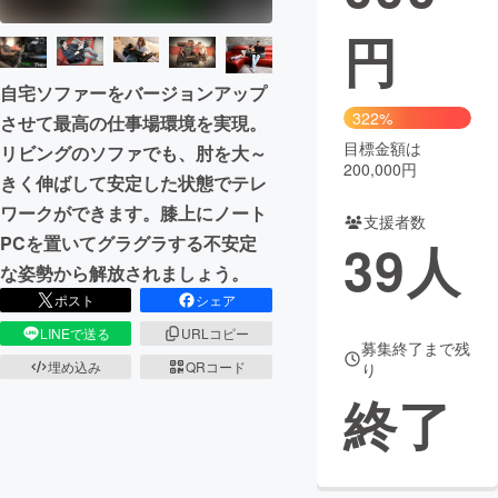
円
まちづくり・地域活性化
自宅ソファーをバージョンアップ
CAMPFIRE for Social Good
CAMPFIRE Creation
322%
させて最高の仕事場環境を実現。
CAMPFIREふるさと納税
machi-ya
コミュニティ
目標金額は
リビングのソファでも、肘を大～
200,000円
きく伸ばして安定した状態でテレ
ワークができます。膝上にノート
支援者数
PCを置いてグラグラする不安定
39
人
な姿勢から解放されましょう。
ポスト
シェア
LINEで送る
URLコピー
募集終了まで残
埋め込み
QRコード
り
終了