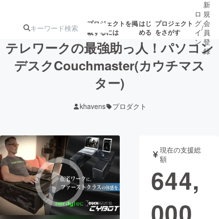
新
ロ
規
グ
会
プロジェクトを掲
はじ
プロジェクト
/
載するには
める
をさがす
イ
員
ン
登
テレワークの最強助っ人！パソコン
録
デスクCouchmaster(カウチマス
ター)
人気のプロ
注目のリ
注目の新着プロ
募集終了が近いプ
もうすぐ公開
ジェクト
ターン
ジェクト
ロジェクト
されます
khavens
プロダクト
アート・写真
音楽
現在の支援総
テクノロジー・ガジェット
ゲーム・サ
額
644,
映像・映画
書籍・雑誌
000
ビジネス・起業
チャレンジ