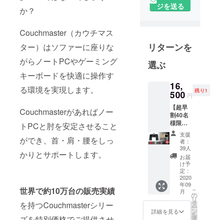
通じて｢喜
ジを送る
か？
び｣と｢満足｣
と｢感動｣を
Couchmaster（カウチマス
提供できる
リターンを
企業を目指
ター）はソファーに座りな
します。
がらノートPCやゲーミング
選ぶ
国内のみな
キーボードを快適に操作す
らず、グ
16,
る環境を実現します。
ローバルに
残り1
500
円
通用する経
【超早
営と地域密
Couchmasterがあればノー
割40名
着した経営
様限
トPCと肘を安定させること
定】
をともに高
支援
CYBOT
ができ、首・肩・腰をしっ
者：
いレベルで
または
39人
かりとサポートします。
実現し、 お
CYWO
お届
RX 1台
け予
客様、お取
・送料
定：
引先、従業
込みの
2020
年09
価格と
員、地域社
世界で約10万台の販売実績
こ
月
なりま
の
会などすべ
リ
す。 ・
タ
を持つCouchmasterシリー
ー
ての人々の
一部の
ン
詳細を見る
を
デザイ
ズを特別価格でご提供させ
信頼を得な
選