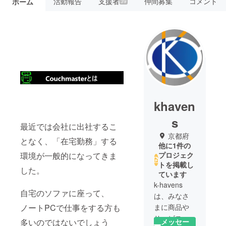
活動報告
支援者
仲間募集
コメント
ホーム
39
khaven
s
最近では会社に出社するこ
京都府
となく、「在宅勤務」する
他に1件の
プロジェク
環境が一般的になってきま
トを掲載し
した。
ています
k-havens
自宅のソファに座って、
は、みなさ
まに商品や
ノートPCで仕事をする方も
サービスを
多いのではないでしょう
メッセー