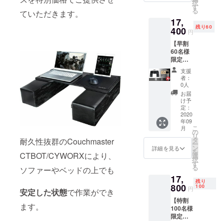
択
ン、仕
す
がら、 お客
る
ていただきます。
様につ
さまにご満
17,
きまし
残り60
ては予
400
足いただけ
円
告なく
る商品や
【早割
変更に
60名様
なるこ
サービスを
限定】
とがご
提供し続け
CYBOT
ざいま
支援
てまいりま
または
す。
者：
CYWO
0人
す。
RX 1台
お届
・送料
け予
込みの
定：
価格と
2020
年09
なりま
こ
月
す。 ・
の
リ
一部の
タ
耐久性抜群のCouchmaster
ー
デザイ
ン
詳細を見る
を
ン、仕
CTBOT/CYWORXにより、
選
択
様につ
す
る
ソファーやベッドの上でも
きまし
17,
ては予
残り
告なく
800
100
円
安定した状態
で作業ができ
変更に
【特割
なるこ
ます。
100名様
とがご
限定】
ざいま