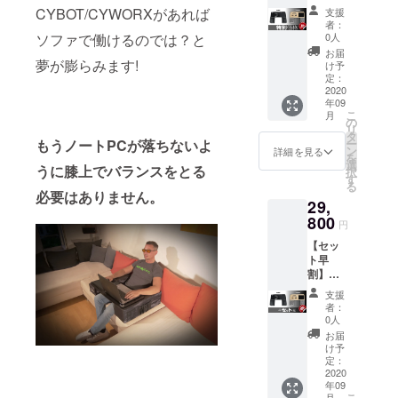
CYBOT
す。
CYBOT/CYWORXがあれば
支援
または
者：
CYWO
0人
ソファで働けるのでは？と
RX 1台
お届
・送料
夢が膨らみます!
け予
込みの
定：
価格と
2020
年09
なりま
こ
月
す。 ・
の
リ
一部の
タ
ー
もうノートPCが落ちないよ
デザイ
ン
詳細を見る
を
ン、仕
選
うに膝上でバランスをとる
択
様につ
す
る
きまし
必要はありません。
29,
ては予
告なく
800
円
変更に
【セッ
なるこ
ト早
とがご
割】
ざいま
CYBOT
す。
支援
または
者：
CYWO
0人
RX 2台
お届
・送料
け予
込みの
定：
価格と
2020
年09
なりま
こ
月