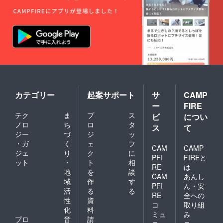
カテゴリー
起案サポート
サ
CAMP
ー
FIRE
テク
ま
プ
ス
ビ
につい
ノロ
ち
ロ
タ
ス
て
ジー
づ
ジ
ッ
・ガ
く
ェ
フ
CAM
CAMP
ジェ
り
ク
に
PFI
FIREと
ット
・
ト
相
RE
は
地
を
談
CAM
あんし
域
作
す
PFI
ん・安
活
る
る
RE
全への
性
資
コ
取り組
化
料
ミュ
み
プロ
音
請