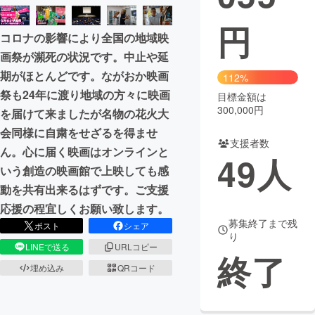
円
まちづくり・地域活性化
コロナの影響により全国の地域映
画祭が瀕死の状況です。中止や延
CAMPFIRE for Social Good
CAMPFIRE Creation
期がほとんどです。ながおか映画
112%
CAMPFIREふるさと納税
machi-ya
コミュニティ
祭も24年に渡り地域の方々に映画
目標金額は
300,000円
を届けて来ましたが名物の花火大
会同様に自粛をせざるを得ませ
支援者数
ん。心に届く映画はオンラインと
49
人
いう創造の映画館で上映しても感
動を共有出来るはずです。ご支援
応援の程宜しくお願い致します。
募集終了まで残
ポスト
シェア
り
LINEで送る
URLコピー
終了
埋め込み
QRコード