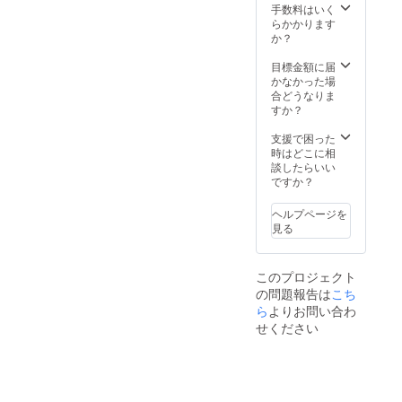
手数料はいく
らかかります
か？
目標金額に届
かなかった場
合どうなりま
すか？
支援で困った
時はどこに相
談したらいい
ですか？
ヘルプページを
見る
このプロジェクト
の問題報告は
こち
ら
よりお問い合わ
せください