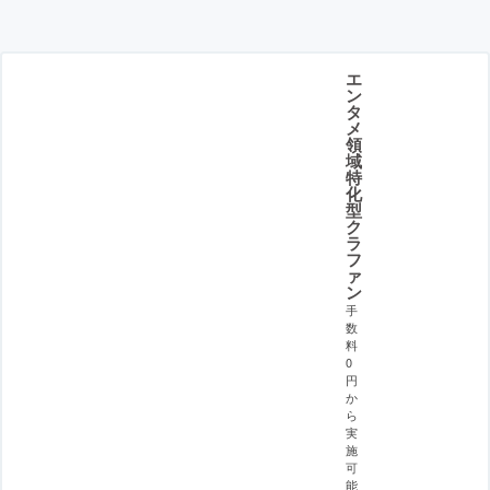
エ
ン
タ
メ
領
域
特
化
型
ク
ラ
フ
ァ
ン
手
数
料
0
円
か
ら
実
施
可
能