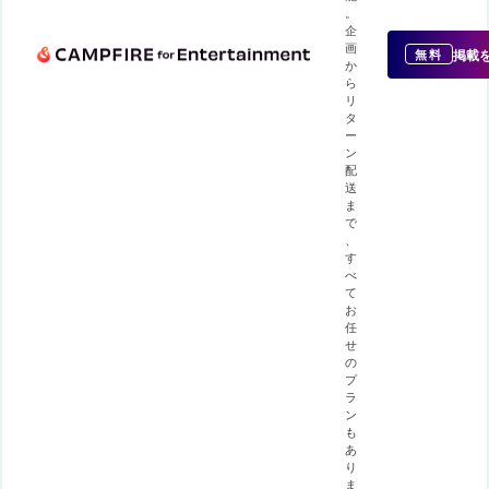
。
企
画
掲載
無料
か
ら
リ
タ
ー
ン
配
送
ま
で
、
す
べ
て
お
任
せ
の
プ
ラ
ン
も
あ
り
ま