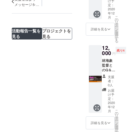
す。）
け予
年12月
メッセージをい
定：
ごろ映
2020
ただきました
年12
画祭開
(13)
こ
月
催日と
の
リ
は別日
タ
ー
に行い
ン
詳細を見る
活動報告一覧を
プロジェクトを
を
ます。
選
見る
見る
択
約15
す
る
分）、
12,
記念品
残り4
として
000
円
小林茂
林海象
監督の
監督と
サイン
のQ＆A
色紙。
トーク
サポー
支援
券
ターと
者：
（ZOO
して各
0人
Mによ
回上映
お届
り2020
前にお
け予
年12月
名前を
定：
ごろ映
2020
掲載い
年12
画祭開
たしま
こ
月
催日と
す。フ
の
リ
は別日
リー券
タ
ー
に行い
１枚。
ン
詳細を見る
を
ます。
（上映
選
択
約15
予定作