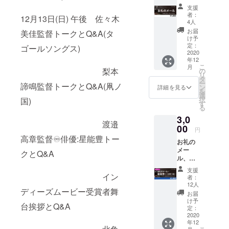
の方に
支援
メール
者：
12月13日(日) 午後 佐々木
にてお
4人
礼をお
お届
美佳監督トークとQ&A(タ
伝えさ
け予
せてい
定：
ゴールソングス)
ただき
2020
年12
ます。
こ
月
梨本
の
リ
タ
ー
諦鳴監督トークとQ&A(凧ノ
ン
詳細を見る
を
選
択
国)
す
る
3,0
渡邉
00
円
高章監督♾俳優:星能豊トー
お礼の
メー
クとQ&A
ル、一
日券１
支援
枚 後
イン
者：
日上映
12人
ディーズムービー受賞者舞
日をお
お届
選びい
け予
台挨拶とQ&A
ただけ
定：
ます。
2020
年12
月