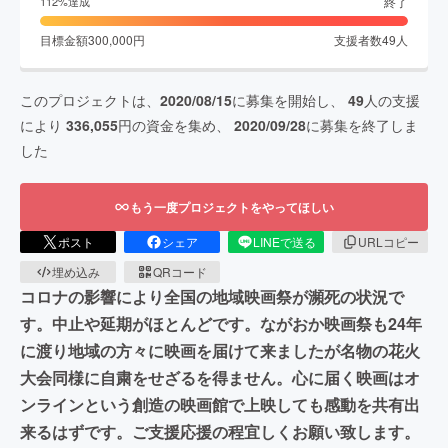
終了
112
%達成
目標金額
300,000
円
支援者数
49
人
このプロジェクトは、
2020/08/15
に募集を開始し、
49
人の支援
により
336,055
円の資金を集め、
2020/09/28
に募集を終了しま
した
もう一度プロジェクトをやってほしい
ポスト
シェア
LINEで送る
URLコピー
埋め込み
QRコード
コロナの影響により全国の地域映画祭が瀕死の状況で
す。中止や延期がほとんどです。ながおか映画祭も24年
に渡り地域の方々に映画を届けて来ましたが名物の花火
大会同様に自粛をせざるを得ません。心に届く映画はオ
ンラインという創造の映画館で上映しても感動を共有出
来るはずです。ご支援応援の程宜しくお願い致します。