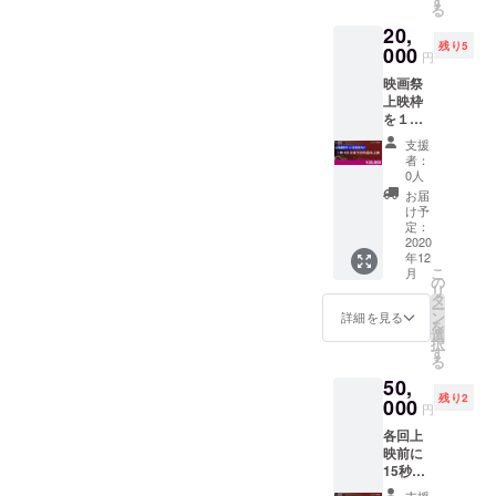
す
る
分）、
品は
20,
記念品
チョコ
残り5
として
000
ラ！）
円
林海象
（※ 掲
映画祭
監督の
載をご
上映枠
サイン
希望の
を１枠
色紙。
お名
40分以
サポー
前、も
支援
内の作
ターと
しくは
者：
品
して各
掲載不
0人
回上映
要の場
お届
前にお
合は備
け予
名前を
定：
考欄に
2020
掲載い
記載願
年12
たしま
いま
こ
月
す。フ
の
す。）
リ
リー券
タ
ー
１枚。
ン
詳細を見る
を
（上映
選
択
予定
す
る
夢みる
50,
ように
残り2
000
眠りた
円
い デ
各回上
ジタル
映前に
リマス
15秒の
ター
CMを流
版）（※
支援