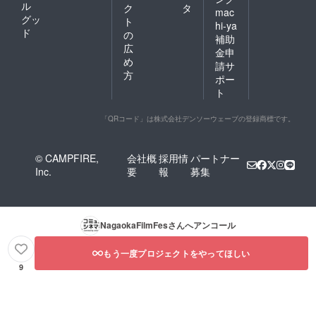
ル
ク
タ
mac
グッ
ト
hi-ya
ド
の
補助
広
金申
め
請サ
方
ポー
ト
「QRコード」は株式会社デンソーウェーブの登録商標です。
© CAMPFIRE,
会社概
採用情
パートナー
Inc.
要
報
募集
NagaokaFilmFes
さんへアンコール
もう一度プロジェクトをやってほしい
9