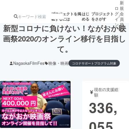
新
ロ
規
グ
会
プロジェクトを掲
はじ
プロジェクト
/
載するには
める
をさがす
イ
員
ン
登
新型コロナに負けない！ながおか映
録
画祭2020のオンライン移行を目指し
て。
人気のプロ
注目のリ
注目の新着プロ
募集終了が近いプ
もうすぐ公開
ジェクト
ターン
ジェクト
ロジェクト
されます
NagaokaFilmFes
映像・映画
コロナサポートプログラム対象
アート・写真
音楽
現在の支援総
テクノロジー・ガジェット
ゲーム・サ
額
336,
映像・映画
書籍・雑誌
055
ビジネス・起業
チャレンジ