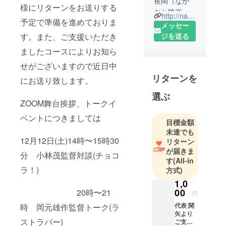
長岡（なが
様にリターンをお送りする
おか映画
http://nagaokafilmfes.jpn.org
予定で準備を進めておりま
祭）
メッセー
ジを送る
す。また、ご支援いただき
ましたコースによりお知ら
せがございますので近日中
リターンを
にお送り致します。
選ぶ
ZOOM舞台挨拶、トークイ
ベントにつきましては
目標金額
未達でも
12月12日(土)14時〜15時30
リターン
が届きま
分 小林茂監督対談(チョコ
す
(All-in
ラ！)
方式)
1,0
00
20時〜21
円
代表 関
時 岡元雄作監督トーク(ラ
矢より
ストラバー)
ご支援