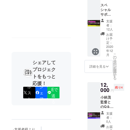
ご希望
スペ
のお名
シャル
前、も
サポー
しくは
ターと
掲載不
支援
してお
要の場
者：
名前を
合は備
12人
各回上
考欄に
お届
映前に
記載願
け予
掲載い
いま
定：
たしま
2020
す。）
年12
す。純
こ
月
粋にご
の
リ
支援い
タ
シェアして
ー
ただけ
ン
詳細を見る
を
プロジェク
る方。
選
択
（※ 掲
す
トをもっと
る
載をご
応援！
LIN
12,
希望の
ポ
シ
残り4
お名
000
Eで
円
ス
ェ
前、も
送
小林茂
しくは
ト
ア
る
監督と
掲載不
のQ＆A
要の場
トーク
合は備
支援
券
考欄に
者：
（ZOO
記載願
0人
Mによ
いま
お届
支援者様より
り2020