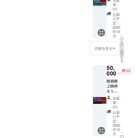
しま
掲載を
者：
す。
ご希望
0人
（お送
のお名
お届
りいた
前、も
け予
だいた
定：
しくは
動画
2020
掲載不
年12
データ
要の場
こ
月
をご使
の
合は備
リ
用いた
タ
考欄に
ー
しま
ン
記載願
詳細を見る
を
す。）
選
いま
択
す
す。）
る
50,
残り2
000
円
映画祭
上映枠
を１枠
（120分
支援
以内の
者：
作品）
0人
お届
け予
定：
2020
年12
こ
月
の