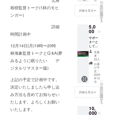
北角
こ
の
リ
タ
裕樹監督トーク(1杯のモヒ
ー
ン
詳細を見る
を
選
ンガー)
択
す
る
5,0
詳細
00
円
時間計画中
サポー
ターと
12月14日(月)19時〜20時
して各
回上映
支援
林海象監督トークとQ &A(夢
前にお
者：
名前を
22人
みるように眠りたい デ
掲載い
お届
たしま
ジタルリマスター版)
け予
す。オ
定：
ンライ
2020
年12
ン上映
上記の予定で計画中です。
こ
月
期間の
の
リ
決定いたしましたら申し込
全作品
タ
ー
が鑑賞
ン
詳細を見る
み方法も含めてお知らせい
を
できる
選
択
フリー
す
たします。よろしくお願い
る
券１
10,
枚。（※
いたします。
掲載を
000
円