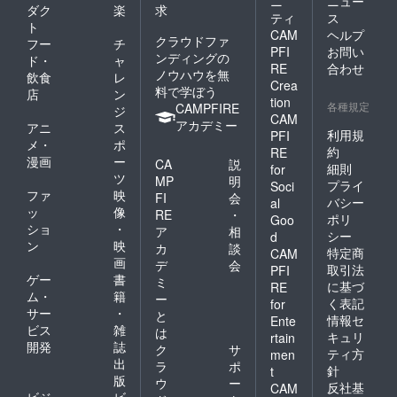
ニ
ニュー
ダク
楽
求
ティ
ス
ト
CAM
ヘルプ
クラウドファ
フー
チ
PFI
お問い
ンディングの
ド・
ャ
RE
合わせ
ノウハウを無
飲食
レ
Crea
料で学ぼう
店
ン
tion
各種規定
CAMPFIRE
ジ
CAM
アカデミー
アニ
ス
利用規
PFI
メ・
ポ
約
RE
漫画
ー
CA
説
細則
for
ツ
MP
明
プライ
Soci
ファ
映
FI
会
バシー
al
ッ
像
RE
・
ポリ
Goo
ショ
・
ア
相
シー
d
ン
映
カ
談
特定商
CAM
画
デ
会
取引法
PFI
ゲー
書
ミ
に基づ
RE
ム・
籍
ー
く表記
for
サー
・
と
情報セ
Ente
ビス
雑
は
キュリ
rtain
開発
誌
ク
サ
ティ方
men
出
ラ
ポ
針
t
版
ウ
ー
反社基
CAM
ビジ
ビ