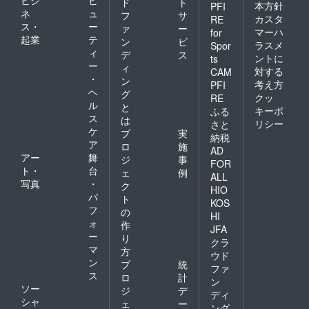
ド
ト
本方針
PFI
ネ
ュ
フ
サ
カスタ
RE
ス・
ー
ァ
ー
マーハ
for
起業
テ
ン
ビ
ラスメ
Spor
ィ
デ
ス
ントに
ts
ー
ィ
対する
CAM
・
ン
考え方
PFI
ヘ
グ
クッ
RE
ル
と
キーポ
ふる
ス
は
リシー
さと
ケ
プ
実
納税
ア
ロ
施
AD
アー
舞
ジ
事
FOR
ト・
台
ェ
例
ALL
写真
・
ク
HIO
パ
ト
KOS
フ
の
HI
ォ
作
JFA
ー
り
クラ
マ
方
ウド
ン
プ
統
ファ
ス
ロ
計
ン
ソー
ジ
デ
ディ
シャ
ェ
ー
ング