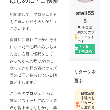
はじめに・ご挨拶
atell55
初めまして、プロジェクト
5
をご覧いただきありがとう
千葉県
ございます。
初めてのプ
ロジェクト
保健所に連れて行かれそう
です
メッセー
になった三毛猫のみぃちゃ
ジを送る
んと、右目に怪我をして
みぃちゃんの呼びかけに
やってきた野良猫のウィズ
リターンを
君の２匹と暮らしている阿
選ぶ
部と申します。
こちらのプロジェクトは、
目標金額
未達でも
猫エイズキャリアのウィズ
リターン
君が腎不全はなりかけ、赤
が届きま