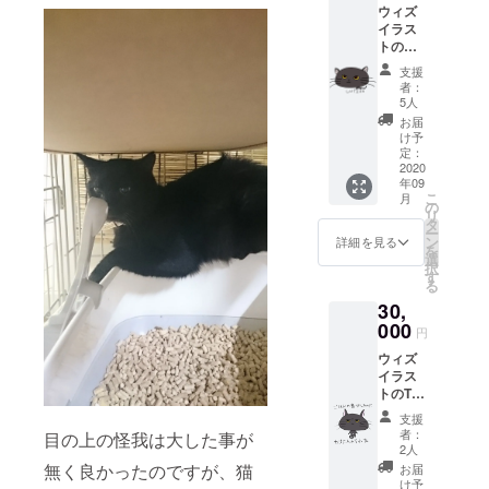
ウィズ
ただき
イラス
ます。
トのオ
＊イラ
リジナ
ストに
支援
ルTシャ
文字は
者：
ツ(Mサ
入りま
5人
イズ)、
せん。
お届
イラス
＊イラ
け予
トポス
ストは
定：
トカー
2020
変更す
年09
ド(3種)
る場合
こ
月
とお礼
がござ
の
リ
のメー
いま
タ
ー
ル、治
す。
ン
詳細を見る
を
療経過
選
択
の活動
す
る
報告を
30,
送付さ
せてい
000
円
ただき
ウィズ
ます。
イラス
＊イラ
トのT
ストは
シャツ
変更す
支援
(Mサイ
る場合
者：
目の上の怪我は大した事が
ズ)、エ
がござ
2人
コバッ
いま
無く良かったのですが、猫
お届
ク、イ
す。
け予