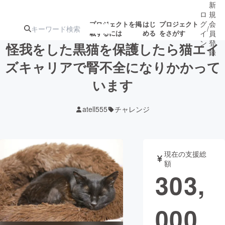
新
ロ
規
グ
会
プロジェクトを掲
はじ
プロジェクト
/
載するには
める
をさがす
イ
員
ン
登
怪我をした黒猫を保護したら猫エイ
録
ズキャリアで腎不全になりかかって
います
人気のプロ
注目のリ
注目の新着プロ
募集終了が近いプ
もうすぐ公開
ジェクト
ターン
ジェクト
ロジェクト
されます
atell555
チャレンジ
アート・写真
音楽
現在の支援総
テクノロジー・ガジェット
ゲーム・サ
額
303,
映像・映画
書籍・雑誌
000
ビジネス・起業
チャレンジ