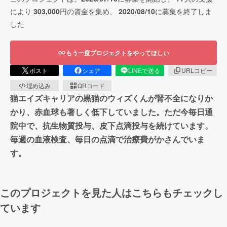
により
303,000
円の資金を集め、
2020/08/10
に募集を終了しま
した
もう一度プロジェクトをやってほしい
ポスト
シェア
LINEで送る
URLコピー
埋め込み
QRコード
猫エイズキャリアの黒猫のウィズくんが腎不全になりか
かり、赤血球も著しく低下していました。ただ今毎日通
院中で、抗生物質投与、皮下点滴投与を続けています。
毎週の血液検査、毎日の点滴で治療費がかさんでいま
す。
このプロジェクトを見た人はこちらもチェックし
ています