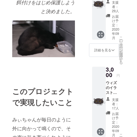
餌付けをはじめ保護しよう
支援
(3種) お
者：
礼の
と決めました。
29人
メール
お届
と画像
け予
１枚、
定：
治療経
2020
年09
過の活
こ
月
動報告
の
リ
を送付
タ
ー
させて
ン
詳細を見る
を
いただ
選
択
きま
す
る
す。
3,0
00
円
ウィズ
のイラ
このプロジェクト
ストポ
スト
支援
で実現したいこと
カード
者：
(3種)、
17人
ウィズ
お届
のブサ
け予
みぃちゃんが毎日のように
カワ写
定：
真(3種)
2020
外に向かって鳴くので、そ
年09
お礼の
こ
月
メール