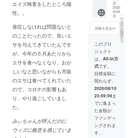
ラスト
定：
エイズ検査をしたところ陽
ポスト
2020
年09
性。。
カード3
こ
月
種、
の
リ
ウィズ
タ
ー
発症しなければ問題ないと
のブサ
ン
詳細を見る
を
カワ写
選
のことだったので、良いエ
択
真3種と
す
る
お礼の
このプロ
サを与えてきていたんです
メー
ジェクト
ル、治
が、今年の５月あたりから
療経過
は、
All-In方
の活動
エサを食べなくなり、おか
式
です。
報告を
しいなと思いながらも市販
送付さ
目標金額に
せてい
のエサは食べてくれていた
関わらず、
ただき
ます。
2020/08/10
ので、コロナの影響もあ
＊イラ
23:59:59
ま
ストは
り、やり過ごしていまし
変更す
でに集まっ
る場合
た。
た金額が
がござ
いま
ファンディ
みぃちゃんが呼んだのに
す。
ングされま
ウィズに敵意を感じていま
す。