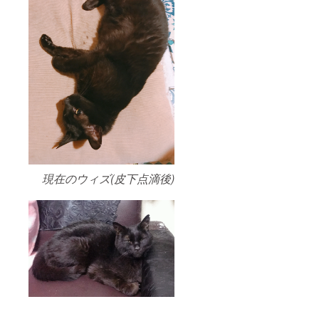
現在のウィズ(皮下点滴後)