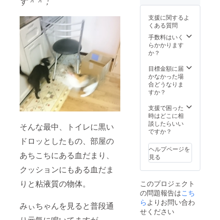
す＾＾；
支援に関するよ
くある質問
手数料はいく
らかかります
か？
目標金額に届
かなかった場
合どうなりま
すか？
支援で困った
時はどこに相
談したらいい
そんな最中、トイレに黒い
ですか？
ドロッとしたもの、部屋の
ヘルプページを
あちこちにある血だまり、
見る
クッションにもある血だま
りと粘液質の物体。
このプロジェクト
の問題報告は
こち
ら
よりお問い合わ
みぃちゃんを見ると普段通
せください
り元気に鳴いてますが、