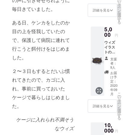
の声に引き寄せられように
の
リ
と画像
タ
ー
毎日きていました。
１枚、
ン
詳細を見る
を
治療経
選
択
過の活
す
ある日、ケンカをしたのか
る
動報告
5,0
を送付
目の上を怪我していたの
させて
00
円
いただ
で、保護して病院に連れて
ウィズ
きま
イラス
す。 ＊
行こうと餌付けをはじめま
トのス
写真は
テッ
した。
イメー
支援
カー3種
ジで
者：
(5cm×5
す。変
9人
２〜３日もするとだいぶ慣
cm)、
更する
お届
ウィズ
場合が
け予
れてきたので、カゴに入
のブサ
ござい
定：
カワ写
2020
ます。
れ、事前に買っておいた
年09
真（3
こ
月
種） お
の
ケージで暮らしはじめまし
リ
礼の
タ
ー
メー
た。
ン
詳細を見る
を
ル、治
選
択
療経過
す
る
ケージに入れられ不満そう
の活動
10,
報告を
なウィズ
送付さ
000
円
せてい