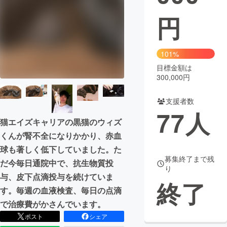
円
まちづくり・地域活性化
CAMPFIRE for Social Good
CAMPFIRE Creation
101%
CAMPFIREふるさと納税
machi-ya
コミュニティ
目標金額は
300,000円
支援者数
77
人
猫エイズキャリアの黒猫のウィズ
くんが腎不全になりかかり、赤血
球も著しく低下していました。た
募集終了まで残
だ今毎日通院中で、抗生物質投
り
与、皮下点滴投与を続けていま
終了
す。毎週の血液検査、毎日の点滴
で治療費がかさんでいます。
ポスト
シェア