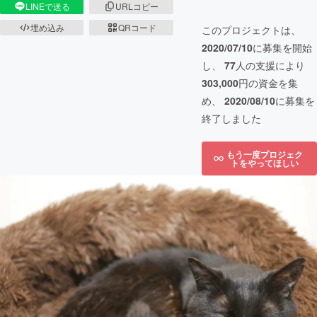
LINEで送る
URLコピー
埋め込み
QRコード
このプロジェクトは、
2020/07/10
に募集を開始
し、
77
人の支援により
303,000
円の資金を集
め、
2020/08/10
に募集を
終了しました
もう一度プロジェク
トをやってほしい