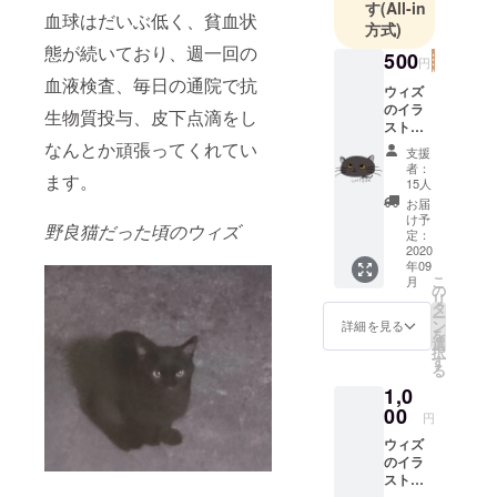
す
(All-in
血球はだいぶ低く、貧血状
方式)
態が続いており、週一回の
500
円
血液検査、毎日の通院で抗
ウィズ
のイラ
生物質投与、皮下点滴をし
スト
データ
なんとか頑張ってくれてい
支援
(1種) お
者：
ます。
礼の
15人
メール
お届
と画像
け予
野良猫だった頃のウィズ
１枚、
定：
治療経
2020
年09
過の活
こ
月
動報告
の
リ
を送付
タ
ー
させて
ン
詳細を見る
を
いただ
選
択
きま
す
る
す。
1,0
00
円
ウィズ
のイラ
スト
データ