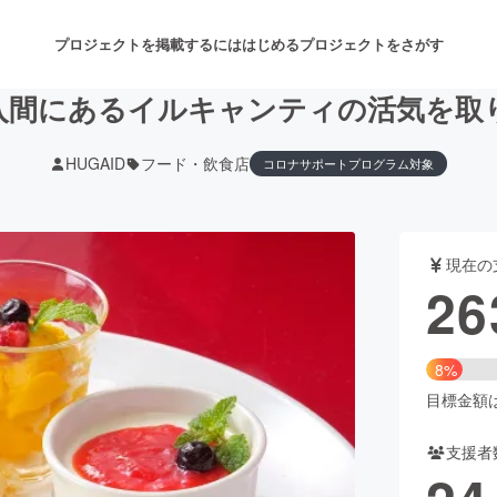
プロジェクトを掲載するには
はじめる
プロジェクトをさがす
入間にあるイルキャンティの活気を取
HUGAID
フード・飲食店
コロナサポートプログラム対象
注目のリターン
注目の新着プロジェクト
募集終了が近いプロジェクト
も
現在の
音楽
舞台・パフォーマンス
26
ゲーム・サービス開発
フード・飲食店
8%
書籍・雑誌出版
アニメ・漫画
目標金額は3
支援者
チャレンジ
ビューティー・ヘルスケ