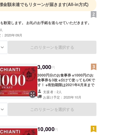
標金額未達でもリターンが届きます
(All-in方式)
も歓迎します。 お礼のお手紙を送らせていただきます。
人
：2020年09月
このリターンを選択する
る
3,000
円
3000円分のお食事券 ※1000円のお
食事券を3枚 ※分けて使ってもOKで
す！ ※有効期限は2021年4月末まで
支援者：2人
お届け予定：2020年10月
このリターンを選択する
る
10,000
円