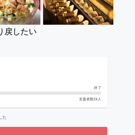
り戻したい
終了
支援者数
24
人
した