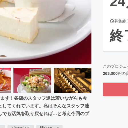
24
募集終
CAMPFIRE for Social Good
CAMPFIRE Creation
終
CAMPFIREふるさと納税
machi-ya
コミュニティ
このプロジェ
263,000
円の
います！各店のスタッフ達は若いながらも今
としてくれています。私はそんなスタッフ達
しでも活気を取り戻せれば…と考え今回のプ
ピー
埋め込み
QRコード