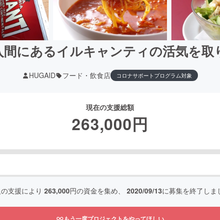
入間にあるイルキャンティの活気を取
HUGAID
フード・飲食店
コロナサポートプログラム対象
現在の支援総額
263,000
円
人の支援により
263,000
円の資金を集め、
2020/09/13
に募集を終了しま
もう一度プロジェクトをやってほしい