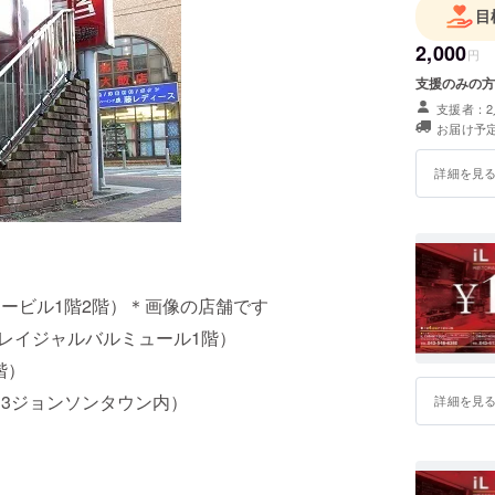
目
2,000
円
支援のみの方
支援者：2
お届け予定
詳細を見
グロービル1階2階）＊画像の店舗です
2レイジャルバルミュール1階）
階）
-13ジョンソンタウン内）
詳細を見