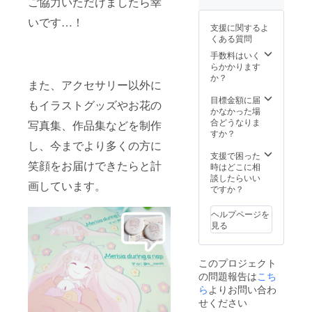
ご協力いただけましたら幸
る作品
ての知
は各通
いです…！
識や材
支援に関するよ
販サイ
料など
くある質問
トにて
を解
販売し
説、2部
手数料はいく
ている
では
らかかります
作品の
Kazaha
か？
また、アクセサリー以外に
ほか、
na流ド
オー
ライフ
目標金額に届
もイラストグッズやお花の
ダーや
ラワー
かなかった場
リクエ
の作り
合どうなりま
写真集、作品集などを制作
スト作
方の説
すか？
品、
し、今までより多くの方に
明と
Kazaha
いった
支援で困った
笑顔をお届けできたらと計
na×のブ
内容を
時はどこに相
ランド
予定し
談したらいい
画しています。
作品も
ており
ですか？
対象で
ます。
す。
クラウ
ヘルプページを
クーポ
ドファ
見る
ンの使
ンディ
用期限
ング終
は法令
了後、
このプロジェクト
に則
日程や
の問題報告は
こち
り、
時間の
2020年
ら
よりお問い合わ
調整を
11月～
行い、
せください
2021年
実施日