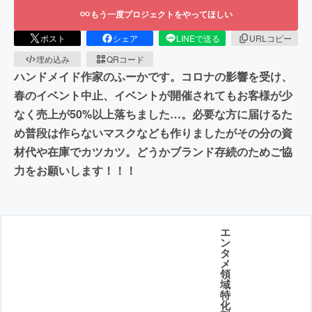
もう一度プロジェクトをやってほしい
ポスト
シェア
LINEで送る
URLコピー
埋め込み
QRコード
ハンドメイド作家のふーかです。コロナの影響を受け、
春のイベント中止、イベントが開催されてもお客様が少
なく売上が50%以上落ちました…。必要な方に届けるた
め普段は作らないマスクなども作りましたがその分の資
材代や在庫でカツカツ。どうかブランド存続のためご協
力をお願いします！！！
エ
ン
タ
メ
領
域
特
化