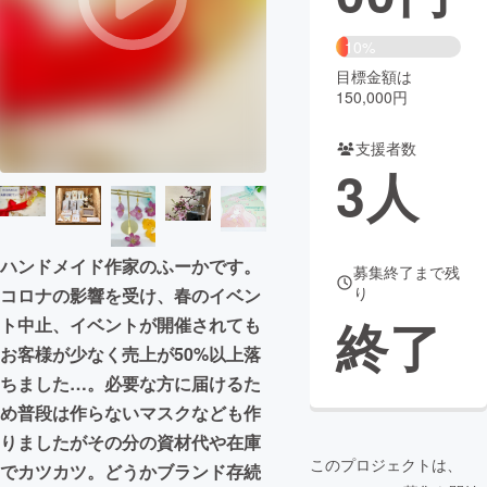
まちづくり・地域活性化
10%
目標金額は
150,000円
CAMPFIRE for Social Good
CAMPFIRE Creation
CAMPFIREふるさと納税
machi-ya
コミュニティ
支援者数
3
人
ハンドメイド作家のふーかです。
募集終了まで残
り
コロナの影響を受け、春のイベン
終了
ト中止、イベントが開催されても
お客様が少なく売上が50%以上落
ちました…。必要な方に届けるた
め普段は作らないマスクなども作
りましたがその分の資材代や在庫
このプロジェクトは、
でカツカツ。どうかブランド存続