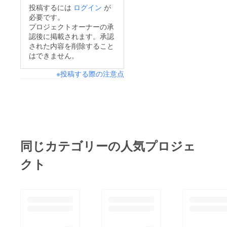
投稿するには
ログイン
が
お送りできたらと考え
トのリターン品とし
必要です。
ておりますのでお楽し
て、また今後のイベン
プロジェクトオーナーの承
みに！今後ともよろし
認後に掲載されます。承認
トやネットショップで
くお願いします。
された内容を削除すること
の販売も予定しており
はできません。
ます。イベント・ネッ
※投稿する際の注意点
トショップでの販売時
期は未定ですが、ご支
援いただいた方の元へ
は確実にお届け可能で
すので気になっている
方はぜひリターン品の
同じカテゴリーの人気プロジェ
中からお選びいただけ
クト
ましたら幸いです。ま
だまだプロジェクト終
了まで時間があります
ので今後ともよろしく
お願いいたします！