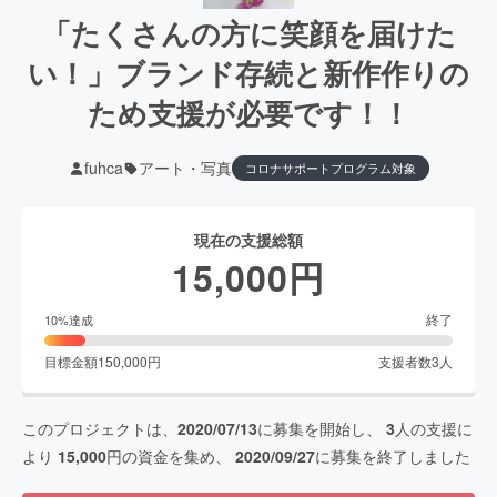
「たくさんの方に笑顔を届けた
い！」ブランド存続と新作作りの
ため支援が必要です！！
fuhca
アート・写真
コロナサポートプログラム対象
現在の支援総額
15,000
円
終了
10
%達成
目標金額
150,000
円
支援者数
3
人
このプロジェクトは、
2020/07/13
に募集を開始し、
3
人の支援に
より
15,000
円の資金を集め、
2020/09/27
に募集を終了しました