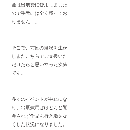
金は出展費に使用しました
日、有
料にて
ので手元には全く残ってお
開設す
る予定
りません…。
ですが
内容は
今回と
異なる
予定で
す。ま
そこで、前回の経験を生か
た、今
回参加
しまたこちらでご支援いた
してく
だけたらと思い立った次第
ださっ
た方に
です。
は事前
に申し
込みの
ご案内
をさせ
ていた
多くのイベントが中止にな
だきま
す。 聞
り、出展費用はほとんど返
きたい
金されず作品も行き場をな
ことな
どあり
くした状況になりました。
ました
ら備考