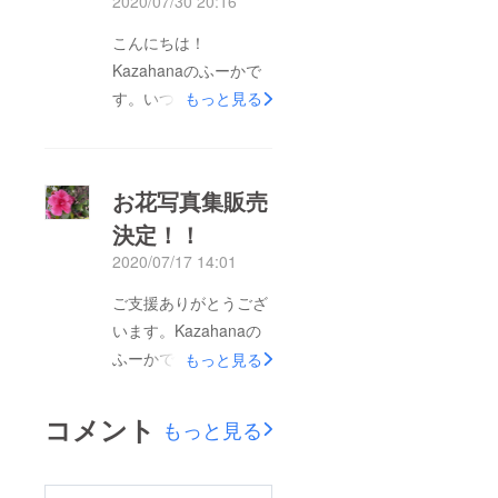
2020/07/30 20:16
BS_QHco今後とも
こんにちは！
Kazahanaをよろしく
Kazahanaのふーかで
お願いします。
す。いつもご支援あり
もっと見る
がとうございます。お
花写真集のサンプルが
出来上がって、今日届
お花写真集販売
きました！簡単なパン
決定！！
フレットのような出来
2020/07/17 14:01
になったのでもう少し
紙の厚さなどを調整し
ご支援ありがとうござ
て本発注をかけたいと
います。Kazahanaの
思います。写真集には
ふーかです。リターン
もっと見る
お花の生写真も付けて
品のお花写真集にご支
今後販売しようかなと
援をいただきましたの
コメント
もっと見る
思っております。今回
でお花写真集の作成と
のリターンではもう少
販売が決定いたしまし
し何かをセットにして
た！！このプロジェク