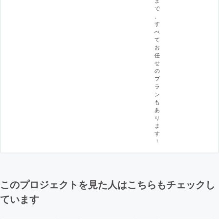
ま
で
、
す
べ
て
お
任
せ
の
プ
ラ
ン
も
あ
り
ま
す
！
このプロジェクトを見た人はこちらもチェックし
ています