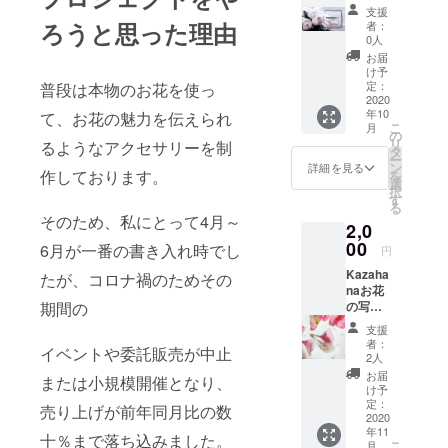
「Kaza
カー
支援
hana動
ド、缶
ろうと思った理由
者：
画勉強
バッジ
0人
編特別
他）の
お届
版」へ
詰め合
け予
のご招
わせ
定：
普段は本物のお花を使っ
待。
2020
セット
年10
て、お花の魅力を伝えられ
Kazaha
をお送
こ
月
naがコ
りいた
の
リ
るようなアクセサリーを制
ロナ禍
しま
タ
ー
の中、
す。
ン
詳細を見る
作しております。
を
学習に
グッズ
選
択
不安を
セット
す
る
持つ人
の中に
そのため、私にとって4月～
2,0
のため
はその
に始め
00
ほかに
6月が一番の書き入れ時でし
円
た
販売前
Kazaha
YouTub
たが、コロナ禍のためその
のグッ
naお花
eの
ズが入
期間の
の写真
「Kaza
りま
集とお
hana動
す。 総
支援
礼のお
画 勉強
額1000
者：
イベントや委託販売が中止
手紙の
編」の
円分程
2人
セッ
生配信
度（送
お届
または小規模開催となり、
ト。
バー
料込
け予
Kazaha
ジョン
定：
み）の
売り上げが前年同月比の数
naがこ
2020
「Kaza
予定で
年11
れまで
hana生
十％まで落ち込みました。
す。 ま
こ
月