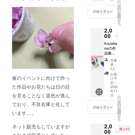
扱って
配信 勉
の
た、備
リ
きた花
強編 on
タ
考欄や
ー
材や作
Zoom（
ン
コメン
詳細を見る
を
品作り
仮）」
選
トにて
択
の参考
へご招
す
今後ほ
る
にする
待いた
しい、
2,0
ために
しま
めりし
各地で
00
す。 時
あちゃ
円
撮影し
間は30
んグッ
Kazaha
た花、
分×2回
ズを記
naの作
様々な
の予定
載して
品集と
お花を
です。
いただ
お礼の
収めた
毎回数
けまし
支援
お手
写真集
人を招
たら制
者：
紙。
をお送
待し、
0人
作の参
Kazaha
りいた
疑問や
考にさ
お届
春のイベントに向けて作っ
naがこ
しま
質問に
け予
せてい
れまで
す。 写
定：
答えた
ただき
た作品やお花たちは日の目
作って
2020
真集の
り相談
ます。
年11
きた作
制作に
に対応
を見ることなく退色が進ん
こ
月
品をま
1ヶ月ほ
の
したり
リ
とめた
どお時
タ
といっ
でおり、不良在庫と化して
ー
作品集
間をい
ン
た内容
詳細を見る
を
とお礼
ただき
選
います…。
を予定
択
のお手
ます。
す
してお
る
紙をお
りま
2,0
送りい
ネット販売もしていますが
す。 ク
残り20
たしま
00
ラウド
円
す。 作