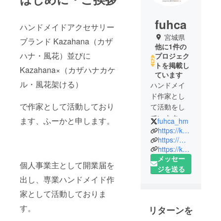
fuhca
ハンドメイドアクセサリー
宮城県
ブランド Kazahana（カザ
他に1件の
ハナ・風花）並びに
プロジェク
トを掲載し
Kazahana×（カザハナカケ
ています
ル・風花架ける）
ハンドメイ
ド作家とし
で作家として活動しており
て活動をし
ています。
ます、ふーかと申します。
fuhca_hm
〜ふんわり
https://kazahanafuhca.wixsite.com/kazahana
淡く、優し
https://minne.com/@fuhca-hm
https://kazahana4you.cart.fc2.com/
い花を〜
メッセー
をコンセプ
個人事業主として開業届を
ジを送る
トにお花を
出し、専業ハンドメイド作
テーマにし
家として活動しておりま
た作品や本
物のお花を
す。
リターンを
使った作品