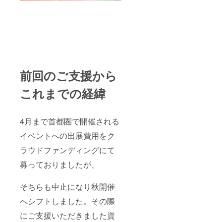
3月末ま
を決定
でとな
いたし
りま
ます。
す。
日程や
実施日
の調
整・ア
ナウン
スは
前回のご支援から
LINEの
オープ
これまでの経緯
ン
チャッ
ト機能
または
4月まで首都圏で開催される
メール
を利用
イベントへの出展費用をク
いたし
ラウドファンディングにて
ます。
（ク
募っておりましたが、
ローズ
ドの
チャッ
そちらも中止になり秋開催
トにす
る予定
へシフトしました。その際
です）
この講
にご支援いただきました資
座は後