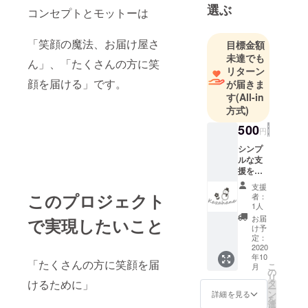
を販売して
選ぶ
コンセプトとモットーは
います。
「笑顔の魔法、お届け屋さ
目標金額
宮城県内、
未達でも
ん」、「たくさんの方に笑
仙台市近郊
リターン
顔を届ける」です。
のイベント
が届きま
す
(All-in
を中心に首
方式)
都圏での販
売イベント
500
円
にも出展し
シンプ
ています。
ルな支
援をご
希望の
支援
方へ。
このプロジェクト
者：
お礼の
1人
お手紙
お届
で実現したいこと
と活動
け予
報告を
定：
お送り
2020
年10
しま
「たくさんの方に笑顔を届
こ
月
す。 お
の
リ
礼のお
けるために」
タ
ー
手紙は
ン
詳細を見る
を
メール
選