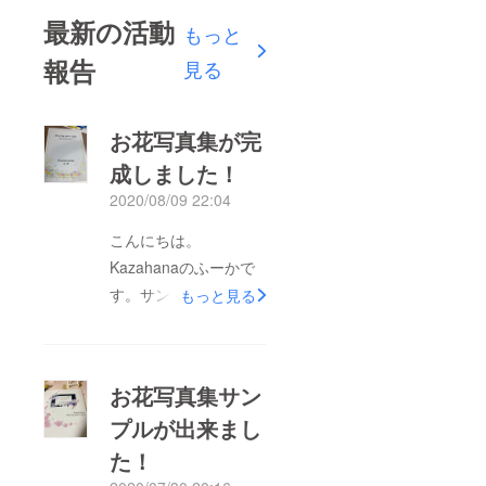
最新の活動
もっと
報告
見る
お花写真集が完
成しました！
2020/08/09 22:04
こんにちは。
Kazahanaのふーかで
す。サンプルから少し
もっと見る
修正を加え、写真集が
完成しました！！
YouTubeにて動画を公
お花写真集サン
開しましたのでぜひご
プルが出来まし
覧くださいお花写真集
た！
完成です！！
https://youtu.be/vQsC