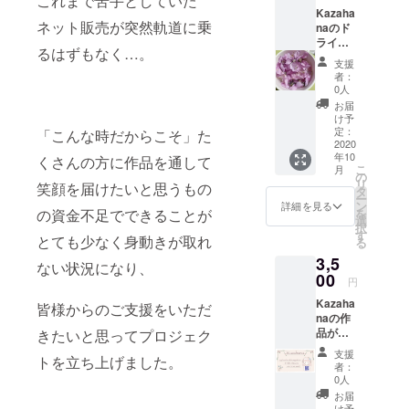
これまで苦手としていた
ファン
Kazaha
品集の
ディン
ネット販売が突然軌道に乗
naのド
制作に
グ終了
ライフ
1ヶ月ほ
後、日
るはずもなく…。
ラワー
どお時
程や時
支援
講座 on
間をい
間の調
者：
Zoomへ
ただき
0人
整を行
のご招
ます。
い、実
お届
待。
け予
施日を
Zoomに
定：
「こんな時だからこそ」た
決定い
て行う
2020
たしま
年10
生配信
くさんの方に作品を通して
す。 日
こ
月
「Kaza
の
程や実
リ
笑顔を届けたいと思うもの
hanaド
タ
施日の
ー
ライフ
ン
詳細を見る
調整・
の資金不足でできることが
を
ラワー
選
アナウ
択
講座 on
す
ンスは
とても少なく身動きが取れ
る
Zoom」
LINEの
3,5
へご参
ない状況になり、
オープ
加いた
00
ン
円
だけま
チャッ
Kazaha
す。
皆様からのご支援をいただ
ト機能
naの作
Kazaha
または
品が購
きたいと思ってプロジェク
naがア
メール
入でき
クセサ
を利用
支援
トを立ち上げました。
るクー
リー制
者：
いたし
ポン
作のた
0人
ます。
3000円
めに使
お届
（ク
分とお
用して
け予