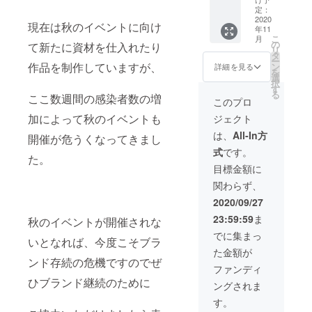
ローズ
礼のお
いるド
定：
ドの
手紙の
2020
ライフ
現在は秋のイベントに向け
チャッ
年11
セッ
ラワー
トにす
こ
月
ト。
の制作
の
て新たに資材を仕入れたり
る予定
リ
クーポ
方法や
タ
です）
ー
ンは
作品を制作していますが、
ドライ
ン
詳細を見る
を
FC2
フラ
選
択
カート
ワーの
す
る
ここ数週間の感染者数の増
でご利
知識・
このプロ
用いた
情報な
加によって秋のイベントも
ジェクト
だける
どドラ
ほか、
イフラ
は、
All-In方
開催が危うくなってきまし
メー
ワーを
式
です。
ル・
作り始
た。
Twitter
めたい
目標金額に
・
という
関わらず、
Instagr
方にオ
amから
ススメ
2020/09/27
ご希望
です。
23:59:59
ま
秋のイベントが開催されな
の作品
時間は
をご指
30分×2
でに集まっ
いとなれば、今度こそブラ
定いた
部制の
た金額が
だけれ
予定で
ンド存続の危機ですのでぜ
ばご利
す。1部
ファンディ
用いた
ではド
ひブランド継続のために
ングされま
だけま
ライフ
す。 購
ラワー
す。
入でき
につい