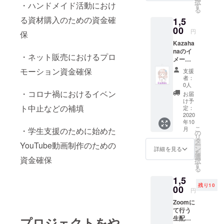
択
・ハンドメイド活動におけ
にてお
す
る
届け予
る資材購入のための資金確
1,5
定です
ので住
00
円
保
所など
Kazaha
の情報
naのイ
は不要
・ネット販売におけるプロ
メージ
です。
キャラ
モーション資金確保
支援
クター
者：
めりし
0人
あちゃ
・コロナ禍におけるイベン
お届
んグッ
け予
ト中止などの補填
ズ詰め
定：
合わせ
2020
年10
とお礼
こ
月
・学生支援のために始めた
のお手
の
リ
紙。
タ
YouTube動画制作のための
ー
ゆにさ
ン
詳細を見る
を
んデザ
選
資金確保
択
インの
す
る
キャラ
1,5
クター
残り10
めりし
00
円
あちゃ
Zoomに
んグッ
て行う
ズ（ポ
生配信
プロジェクトをや
スト