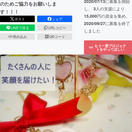
2020/07/13
に募集を開始
のためご協力をお願いしま
し、
3
人の支援により
す！！！
15,000
円の資金を集め、
ポスト
シェア
2020/09/27
に募集を終了
LINEで送る
URLコピー
しました
埋め込み
QRコード
もう一度プロジェク
トをやってほしい