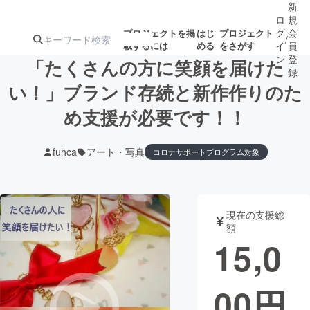
新
ロ
規
グ
会
プロジェクトを掲
はじ
プロジェクト
/
載するには
める
をさがす
イ
員
ン
登
「たくさんの方に笑顔を届けた
録
い！」ブランド存続と新作作りのた
め支援が必要です！！
人気のプロ
注目のリ
注目の新着プロ
募集終了が近いプ
もうすぐ公開
ジェクト
ターン
ジェクト
ロジェクト
されます
fuhca
アート・写真
コロナサポートプログラム対象
アート・写真
音楽
現在の支援総
テクノロジー・ガジェット
ゲーム・サ
額
15,0
映像・映画
書籍・雑誌
00
円
ビジネス・起業
チャレンジ