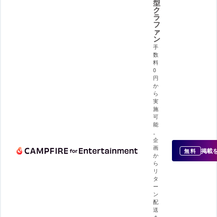
型
ク
ラ
フ
ァ
ン
手
数
料
0
円
か
ら
実
施
可
能
。
企
画
掲載
無料
か
ら
リ
タ
ー
ン
配
送