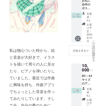
お礼に
自作の
ポスト
カード
支援
を送ら
者：
せて頂
0人
きま
お届
す。
け予
定：
2020
年10
こ
月
の
リ
タ
ー
私は物心ついた時から、絵
ン
詳細を見る
を
選
択
と音楽が大好きで、イラス
す
る
トを描いて周りの人に見せ
10,
000
円
たり、ピアノを弾いたりし
B5～A4
ていました。最近では作曲
サイズ
のアナ
に興味を持ち、作曲アプリ
ログで
支援
描いた
でちょっとした音楽を作っ
者：
感謝イ
6人
てみたりしています。そし
ラスト
お届
とお手
け予
て今、自分の夢のために、
紙を送