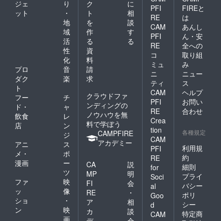
ジェ
り
ク
に
PFI
FIREと
ット
・
ト
相
RE
は
地
を
談
CAM
あんし
域
作
す
PFI
ん・安
活
る
る
RE
全への
性
資
コ
取り組
化
料
ミュ
み
プロ
音
請
ニ
ニュー
ダク
楽
求
ティ
ス
ト
CAM
ヘルプ
クラウドファ
フー
チ
PFI
お問い
ンディングの
ド・
ャ
RE
合わせ
ノウハウを無
飲食
レ
Crea
料で学ぼう
店
ン
tion
各種規定
CAMPFIRE
ジ
CAM
アカデミー
アニ
ス
利用規
PFI
メ・
ポ
約
RE
漫画
ー
CA
説
細則
for
ツ
MP
明
プライ
Soci
ファ
映
FI
会
バシー
al
ッ
像
RE
・
ポリ
Goo
ショ
・
ア
相
シー
d
ン
映
カ
談
特定商
CAM
画
デ
会