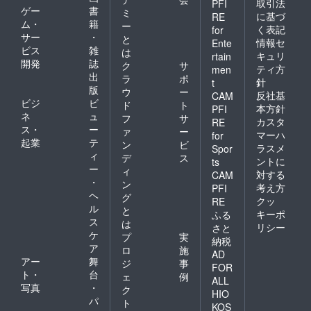
取引法
PFI
ゲー
書
ミ
に基づ
RE
ム・
籍
ー
く表記
for
サー
・
と
情報セ
Ente
ビス
雑
は
キュリ
rtain
開発
誌
ク
サ
ティ方
men
出
ラ
ポ
針
t
版
ウ
ー
反社基
CAM
ビジ
ビ
ド
ト
本方針
PFI
ネ
ュ
フ
サ
カスタ
RE
ス・
ー
ァ
ー
マーハ
for
起業
テ
ン
ビ
ラスメ
Spor
ィ
デ
ス
ントに
ts
ー
ィ
対する
CAM
・
ン
考え方
PFI
ヘ
グ
クッ
RE
ル
と
キーポ
ふる
ス
は
リシー
さと
ケ
プ
実
納税
ア
ロ
施
AD
アー
舞
ジ
事
FOR
ト・
台
ェ
例
ALL
写真
・
ク
HIO
パ
ト
KOS