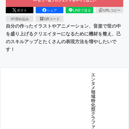
ポスト
シェア
LINEで送る
URLコピー
埋め込み
QRコード
自分の作ったイラストやアニメーション、音楽で世の中
を盛り上げるクリエイターになるために機材を整え、己
のスキルアップとたくさんの表現方法を増やしたいで
す！
エ
ン
タ
メ
領
域
特
化
型
ク
ラ
フ
ァ