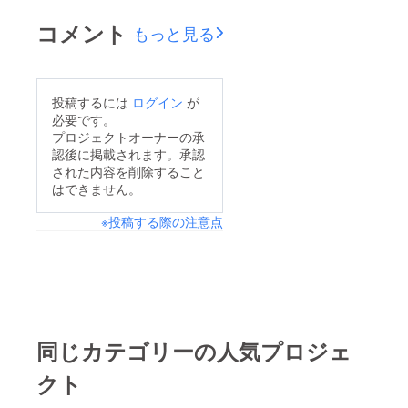
きるのはその後かな…
は届きませんでした
コメント
ワクワク↓そしてそし
もっと見る
が、お陰様で液晶ペン
て、先日fanboxも始め
タブレットを購入する
てみました！よろしく
目処が立ちました事を
お願いします！
投稿するには
ログイン
が
ご報告させて頂きま
必要です。
↓https://acoya-
す。肝心のpcは無いの
プロジェクトオーナーの承
crown.fanbox.cc/
認後に掲載されます。承認
ですが…今回は知識不
された内容を削除すること
足もあったり、拡散力
はできません。
の問題もあったりした
※投稿する際の注意点
ため、これから更なる
勉強をして、次は良い
結果が出せるように頑
張りたいと思います！
今度は2月位にできそ
うだなとかいう妄想が
同じカテゴリーの人気プロジェ
また…リターンの準備
クト
も着々と進んでおりま
す！イラストのプレゼ