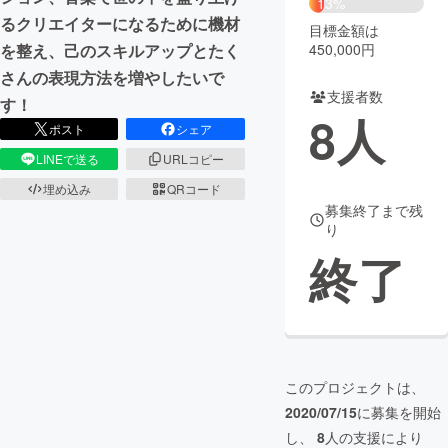
13%
るクリエイターになるために機材
目標金額は
まちづくり・地域活性化
450,000円
を整え、己のスキルアップとたく
さんの表現方法を増やしたいで
支援者数
CAMPFIRE for Social Good
CAMPFIRE Creation
す！
8
人
CAMPFIREふるさと納税
machi-ya
コミュニティ
ポスト
シェア
LINEで送る
URLコピー
埋め込み
QRコード
募集終了まで残
り
終了
このプロジェクトは、
2020/07/15
に募集を開始
し、
8
人の支援により