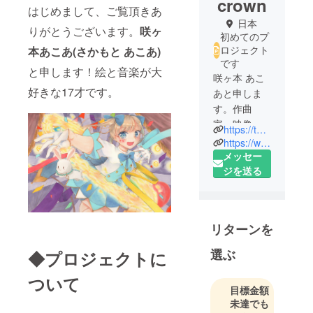
crown
はじめまして、ご覧頂きあ
日本
りがとうございます。
咲ヶ
初めてのプ
ロジェクト
本あこあ(さかもと あこあ)
です
と申します！絵と音楽が大
咲ヶ本 あこ
好きな17才です。
あと申しま
す。作曲
家、映像作
https://twitter.com/acoya_crown
家を目指し
https://www.pixiv.net/users/28081467
ています。
メッセー
ジを送る
リターンを
選ぶ
◆プロジェクトに
ついて
目標金額
未達でも