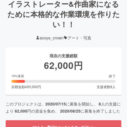
イラストレーター&作曲家になる
ために本格的な作業環境を作りた
い！！
acoya_crown
アート・写真
現在の支援総額
62,000
円
終了
13
%達成
目標金額
450,000
円
支援者数
8
人
このプロジェクトは、
2020/07/15
に募集を開始し、
8
人の支援に
より
62,000
円の資金を集め、
2020/08/25
に募集を終了しました
もう一度プロジェクトをやってほしい