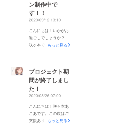
ン制作中で
す！！
2020/09/12 13:10
こんにちは！いかがお
過ごしでしょうか？
咲ヶ本です！只今イラ
もっと見る
ストのリターンを制作
しています！何枚かは
額装も終わって良い感
プロジェクト期
じに仕上がっていま
間が終了しまし
す。今月末には発送で
た！
きそうかな、と思いま
す。楽しみに待ってい
2020/08/26 07:00
て下さい！また、集
こんにちは！咲ヶ本あ
まった資金の振り込み
こあです。この度はご
は今月30日になるそう
支援ありがとうござい
もっと見る
です。液タブが購入で
ましたm(__)m目標に