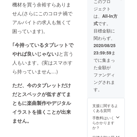
このプロ
機材を買う余裕すらありま
ジェクト
せん(さらにこのコロナ禍で
は、
All-In方
アルバイトの求人も無くて
式
です。
目標金額に
困っています)。
関わらず、
｢今持っているタブレットで
2020/08/25
23:59:59
ま
やれば良いじゃない｣
と言う
でに集まっ
人もいます。(実はスマホす
た金額が
ら持っていません…)
ファンディ
ングされま
ただ、今のタブレットだけ
す。
だとスペックが低すぎてま
ともに楽曲製作やデジタル
支援に関するよ
くある質問
イラストを描くことが出来
手数料はいく
ません。
らかかります
か？