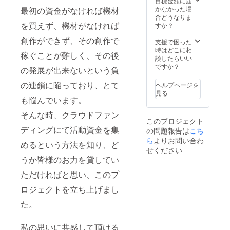
目標金額に届
かなかった場
最初の資金がなければ機材
合どうなりま
を買えず、機材がなければ
すか？
創作ができず、その創作で
支援で困った
時はどこに相
稼ぐことが難しく、その後
談したらいい
ですか？
の発展が出来ないという負
の連鎖に陥っており、とて
ヘルプページを
見る
も悩んでいます。
そんな時、クラウドファン
このプロジェクト
ディングにて活動資金を集
の問題報告は
こち
ら
よりお問い合わ
めるという方法を知り、ど
せください
うか皆様のお力を貸してい
ただければと思い、このプ
ロジェクトを立ち上げまし
た。
私の思いに共感して頂ける