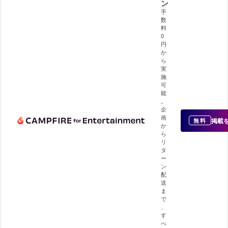
ン
手
数
料
0
円
か
ら
実
施
可
能
。
企
画
掲載
無料
か
ら
リ
タ
ー
ン
配
送
ま
で
、
す
べ