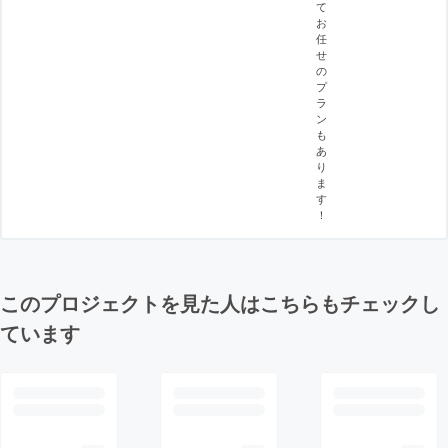
て
お
任
せ
の
プ
ラ
ン
も
あ
り
ま
す
！
このプロジェクトを見た人はこちらもチェックし
ています