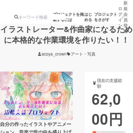
新
ロ
規
グ
会
プロジェクトを掲
はじ
プロジェクト
/
載するには
める
をさがす
イ
員
ン
登
イラストレーター&作曲家になるため
録
に本格的な作業環境を作りたい！！
人気のプロ
注目のリ
注目の新着プロ
募集終了が近いプ
もうすぐ公開
acoya_crown
アート・写真
ジェクト
ターン
ジェクト
ロジェクト
されます
アート・写真
音楽
現在の支援総
額
62,0
テクノロジー・ガジェット
ゲーム・サ
00
円
映像・映画
書籍・雑誌
自分の作ったイラストやアニメー
ビジネス・起業
チャレンジ
ション、音楽で世の中を盛り上げ