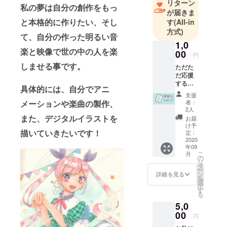
リターン
私の夢は自分の創作をもっ
が届きま
と本格的に作りたい、そし
す
(All-in
方式)
て、自分の作った明るい音
1,0
楽と映像で世の中の人を楽
00
円
しませる事です。
ただた
だ応援
する
具体的には、自分でアニ
よ！と
支援
いう方
者：
メーションや楽曲の製作、
向けで
2人
す。お
また、デジタルイラストを
お届
礼の
け予
メッ
描いていきたいです！
定：
セージ
2020
年09
を送ら
こ
月
せて頂
の
リ
きま
タ
ー
す。
ン
詳細を見る
を
選
択
す
る
5,0
00
円