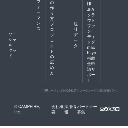
フ
の
HI
ォ
作
JFA
ー
り
クラ
マ
方
ウド
ン
プ
統
ファ
ス
ロ
計
ン
ソー
ジ
デ
ディ
シャ
ェ
ー
ング
ル
ク
タ
mac
グッ
ト
hi-ya
ド
の
補助
広
金申
め
請サ
方
ポー
ト
「QRコード」は株式会社デンソーウェーブの登録商標です。
© CAMPFIRE,
会社概
採用情
パートナー
Inc.
要
報
募集