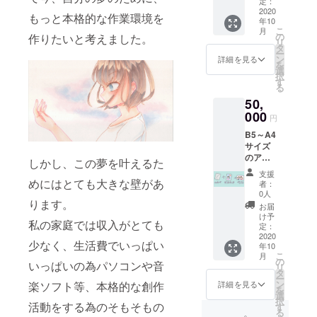
定：
らせて
2020
もっと本格的な作業環境を
年10
頂きま
こ
月
す。
の
作りたいと考えました。
リ
タ
ー
ン
詳細を見る
を
選
択
す
る
50,
000
円
B5～A4
サイズ
のアナ
しかし、この夢を叶えるた
ログで
支援
描いた
めにはとても大きな壁があ
者：
感謝イ
0人
ラスト
ります。
お届
と自作
け予
私の家庭では収入がとても
のポス
定：
トカー
2020
少なく、生活費でいっぱい
年10
ド、お
こ
月
手紙を
の
いっぱいの為パソコンや音
リ
送らせ
タ
ー
て頂き
ン
楽ソフト等、本格的な創作
詳細を見る
を
ます。
選
択
活動をする為のそもそもの
す
る