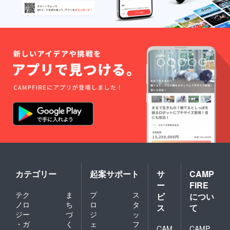
カテゴリー
起案サポート
サ
CAMP
ー
FIRE
テク
ま
プ
ス
ビ
につい
ノロ
ち
ロ
タ
ス
て
ジー
づ
ジ
ッ
・ガ
く
ェ
フ
CAM
CAMP