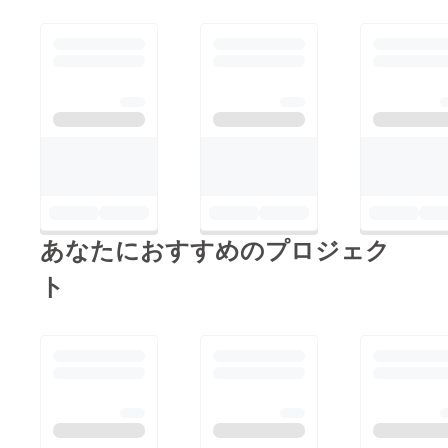
ントプランを選んでい
る方はもうしばらくお
待ち下さいませ！液晶
ペンタブレットが購入
できたらまたご報告さ
せて頂きたいと思いま
す！よろしくお願いし
ます！
あなたにおすすめのプロジェク
ト