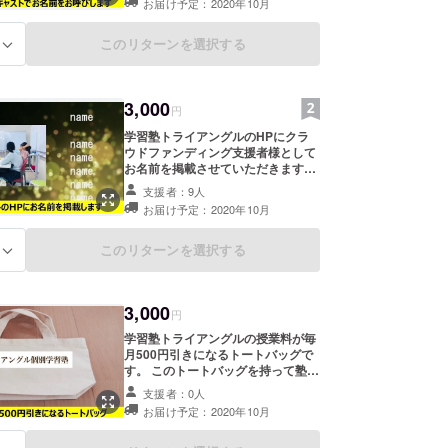
お届け予定：2020年10月
す。 ※備考欄に呼ばれるお名前を記
入してください。
このリターンを選択する
る
3,000
円
学習塾トライアングルのHPにクラ
ウドファンディング支援者様として
お名前を掲載させていただきます。
※HPに掲載するお名前を備考欄に記
支援者：9人
入してください。
お届け予定：2020年10月
このリターンを選択する
る
3,000
円
学習塾トライアングルの授業料が毎
月500円引きになるトートバッグで
す。 このトートバッグを持って塾に
来ていただければ、授業料を500円
支援者：0人
引きさせていただきます。 ※送料込
お届け予定：2020年10月
みのお値段です。 ※画像はイメージ
です。