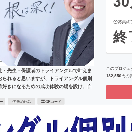
30
募集終
CAMPFIRE for Social Good
CAMPFIRE Creation
終
CAMPFIREふるさと納税
machi-ya
コミュニティ
このプロジェ
徒・先生・保護者のトライアングルで叶えま
132,550
円の
おられると思いますが、トライアングル個別
強好きになるための成功体験の場を設け、自
ピー
埋め込み
QRコード