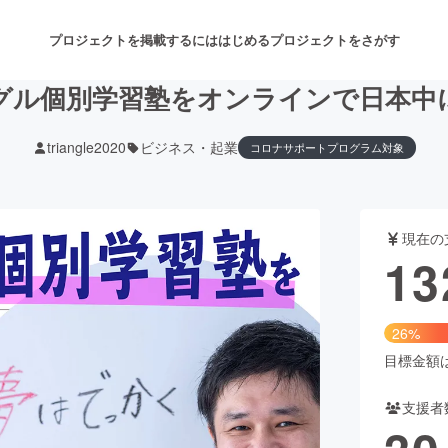
プロジェクトを掲載するには
はじめる
プロジェクトをさがす
グル個別学習塾をオンラインで日本中
triangle2020
ビジネス・起業
コロナサポートプログラム対象
注目のリターン
注目の新着プロジェクト
募集終了が近いプロジェクト
も
現在の
音楽
舞台・パフォーマンス
13
ゲーム・サービス開発
フード・飲食店
26%
書籍・雑誌出版
アニメ・漫画
目標金額は5
支援者
チャレンジ
ビューティー・ヘルスケ