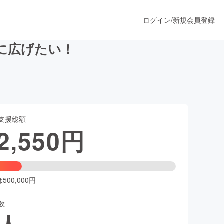
ログイン
/
新規会員登録
に広げたい！
うすぐ公開されます
支援総額
プロダクト
2,550
円
ファッション
スポーツ
00,000円
数
ア
ソーシャルグッド