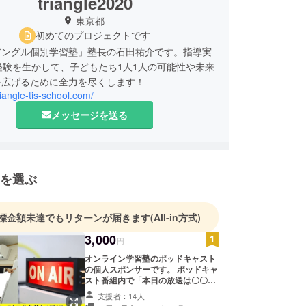
triangle2020
東京都
初めてのプロジェクトです
アングル個別学習塾」塾長の石田祐介です。指導実
経験を生かして、子どもたち1人1人の可能性や未来
を広げるために全力を尽くします！
triangle-tis-school.com/
メッセージを送る
を選ぶ
標金額未達でもリターンが届きます
(All-in方式)
3,000
円
オンライン学習塾のポッドキャスト
の個人スポンサーです。 ポッドキャ
スト番組内で「本日の放送は〇〇さ
んの提供でお送りさせていただきま
支援者：14人
す」とお名前を呼ばせていただきま