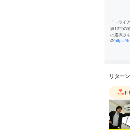
「トライ
績12年の
の選択肢
https://
リターン
目