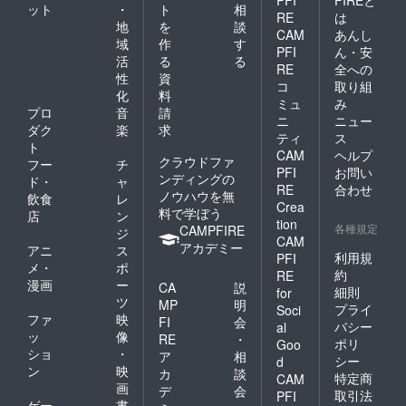
ット
・
ト
相
RE
は
地
を
談
CAM
あんし
域
作
す
PFI
ん・安
活
る
る
RE
全への
性
資
コ
取り組
化
料
ミュ
み
プロ
音
請
ニ
ニュー
ダク
楽
求
ティ
ス
ト
CAM
ヘルプ
クラウドファ
フー
チ
PFI
お問い
ンディングの
ド・
ャ
RE
合わせ
ノウハウを無
飲食
レ
Crea
料で学ぼう
店
ン
tion
各種規定
CAMPFIRE
ジ
CAM
アカデミー
アニ
ス
利用規
PFI
メ・
ポ
約
RE
漫画
ー
CA
説
細則
for
ツ
MP
明
プライ
Soci
ファ
映
FI
会
バシー
al
ッ
像
RE
・
ポリ
Goo
ショ
・
ア
相
シー
d
ン
映
カ
談
特定商
CAM
画
デ
会
取引法
PFI
ゲー
書