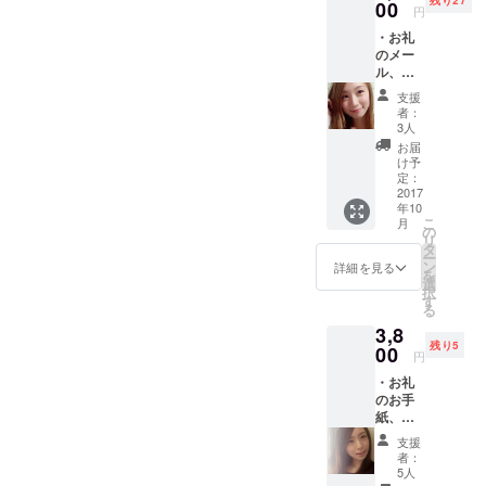
残り27
00
円
チェックしてくだされば幸
・お礼
いです。 ストレッチゴール
のメー
ル、映
達成に向けて、 引き続き応
像 ・撮
支援
援よろしくお願いします！
り下ろ
者：
し自撮
3人
岡井つばさ
り画像
お届
・目覚
け予
ましな
定：
どのSE
2017
年10
セット
こ
月
(wav
の
リ
mp3）
タ
ー
・オリ
ン
詳細を見る
を
ジナル
選
択
曲のオ
す
る
ルゴー
3,8
ル音源
残り5
の ダ
00
円
ウン
・お礼
ロード
のお手
リンク
紙、映
のお知
像 ・オ
らせ
支援
リジナ
者：
ル曲の
5人