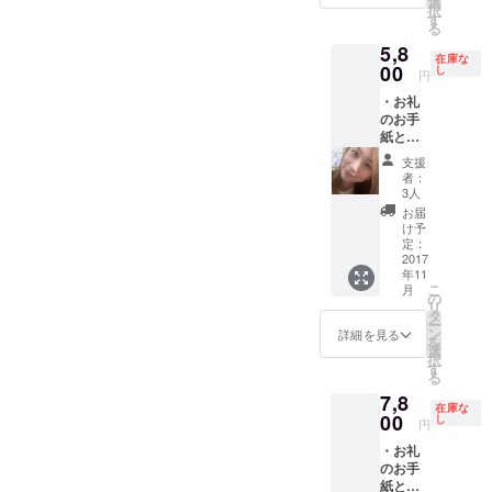
選
択
紙（手
す
る
書きに
5,8
なりま
在庫な
す） ・
00
し
円
手書き
・お礼
クリス
のお手
マス
紙と映
カード
像 ・手
・手書
支援
作りの
きのバ
者：
ネック
レンタ
3人
ウォー
イン
お届
マー ※
デー
け予
制作過
カード
定：
程の映
2017
・オリ
年11
像を
ジナル
こ
月
ダウン
曲のイ
の
リ
ロード
ンスト
タ
ー
リンク
音源 ・
ン
詳細を見る
を
にてお
オリジ
選
択
知らせ
ナル曲
す
る
のリ
7,8
ミック
在庫な
00
ス音源
し
円
・オリ
・お礼
ジナル
のお手
曲のオ
紙と映
ルゴー