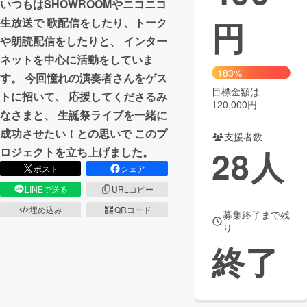
いつもはSHOWROOMやニコニコ
円
生放送で 歌配信をしたり、トーク
まちづくり・地域活性化
や朗読配信をしたりと、 インター
ネットを中心に活動をしていま
CAMPFIRE for Social Good
CAMPFIRE Creation
183%
す。 今回憧れの演奏者さんをゲス
CAMPFIREふるさと納税
machi-ya
コミュニティ
目標金額は
トに招いて、 応援してくださるみ
120,000円
なさまと、 生誕祭ライブを一緒に
成功させたい！との思いで このプ
支援者数
28
人
ロジェクトを立ち上げました。
ポスト
シェア
LINEで送る
URLコピー
埋め込み
QRコード
募集終了まで残
り
終了