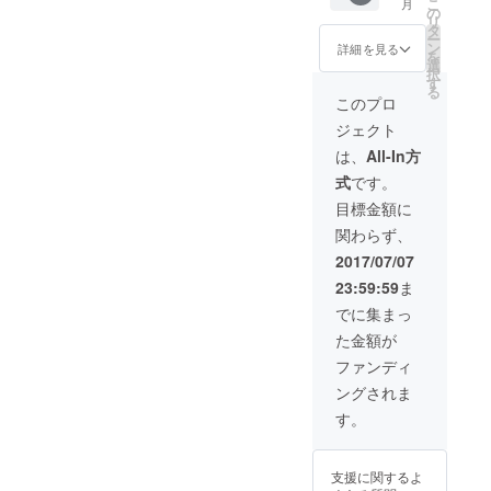
こ
月
(wav
制作過
の
知らせ
リ
mp3）
程の映
タ
・岡井
ー
・お礼
像を
ン
詳細を見る
つばさ
を
のお手
ダウン
選
の名刺
択
紙（手
ロード
す
る
書きに
リンク
このプロ
なりま
にてお
ジェクト
す） ・
知らせ
手書き
は、
All-In方
クリス
式
です。
マス
カード
目標金額に
・手書
関わらず、
きのバ
レンタ
2017/07/07
イン
23:59:59
ま
デー
カード
でに集まっ
・オリ
た金額が
ジナル
曲のイ
ファンディ
ンスト
ングされま
音源 ・
オリジ
す。
ナル曲
のリ
ミック
支援に関するよ
ス音源