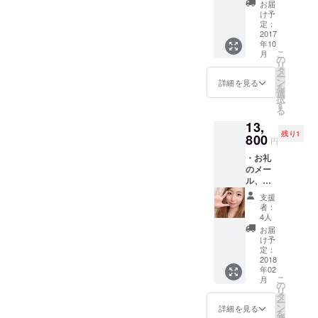
インス
お届
ト音源
け予
・オリ
定：
ジナル
2017
年10
曲のリ
こ
月
ミック
の
リ
ス音源
タ
ー
・オリ
ン
詳細を見る
を
ジナル
選
択
曲のオ
す
る
ルゴー
13,
ル音源
残り1
※CD-R1
800
円
枚or2枚
・お礼
にて発
のメー
送しま
ル、映
す。
像 ・撮
収録曲
支援
り下ろ
名、曲
者：
し自撮
数、
4人
り画像
CD-R枚
お届
・目覚
数は
け予
ましな
決まり
定：
どのSE
2018
次第お
年02
セット
知らせ
こ
月
(wav
しま
の
リ
mp3）
す。
タ
ー
・お礼
ン
詳細を見る
を
のお手