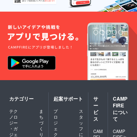
・岡井
つばさ
の名刺
カテゴリー
起案サポート
サ
CAMP
ー
FIRE
テク
ま
プ
ス
ビ
につい
ノロ
ち
ロ
タ
ス
て
ジー
づ
ジ
ッ
・ガ
く
ェ
フ
CAM
CAMP
ジェ
り
ク
に
PFI
FIREと