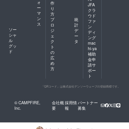
ォ
作
JFA
ー
り
クラ
マ
方
ウド
ン
プ
統
ファ
ス
ロ
計
ン
ソー
ジ
デ
ディ
シャ
ェ
ー
ング
ル
ク
タ
mac
グッ
ト
hi-ya
ド
の
補助
広
金申
め
請サ
方
ポー
ト
「QRコード」は株式会社デンソーウェーブの登録商標です。
© CAMPFIRE,
会社概
採用情
パートナー
Inc.
要
報
募集