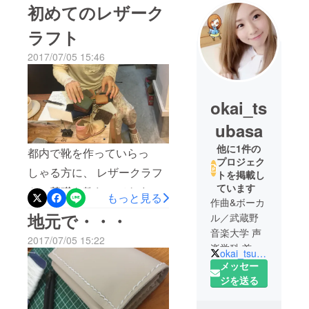
初めてのレザーク
ラフト
2017/07/05 15:46
okai_ts
ubasa
他に1件の
都内で靴を作っていらっ
プロジェク
しゃる方に、 レザークラフ
トを掲載し
ています
トの基礎を教わってきまし
もっと見る
作曲&ボーカ
た。 写真横でごめんなさい
地元で・・・
ル／武蔵野
（ ; ; ） 膝で挟むと縫いやす
音楽大学 声
2017/07/05 15:22
楽学科 首席
いのです(笑) 習って2日後、
okai_tsubasa
卒業
メッセー
自力で1つ、小物入れを作る
ジを送る
ことができました！ もう1
回レザークラフトを習いに