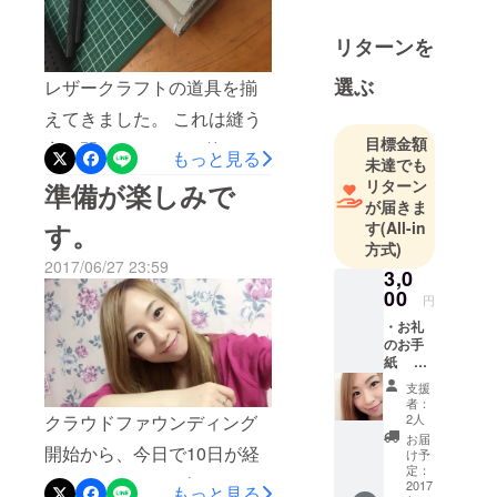
行った後、 新たな道具を購
リターンを
入し、リターン作成に取り
選ぶ
レザークラフトの道具を揃
掛かる予定です♪ このプロ
えてきました。 これは縫う
ジェクトもそろそろ終わり
目標金額
穴を開けるフォーク的なや
ですね。 みなさま、いつも
もっと見る
未達でも
つ。 これは「ヒシ目打
応援ありがとうございます♪
リターン
準備が楽しみで
が届きま
ち」っていうんですって！
本日18時からSHOWROOM
す。
す
(All-in
今調べて書きましたが(笑)
でのイベントが始まりま
方式)
2017/06/27 23:59
今回購入した道具と、練習
す。
3,0
00
円
用のレザーです。 揃えたと
・お礼
はとは言っても、まだこれ
のお手
紙 手
から購入予定の道具もたく
書きに
支援
さんあります。 今回のプロ
なりま
者：
す。
クラウドファウンディング
2人
ジェクトでは８作品のみ制
お届
開始から、今日で10日が経
け予
作予定ですが、ありがたい
定：
ちました。 おかげさまで
2017
ことに レザークラフトのリ
もっと見る