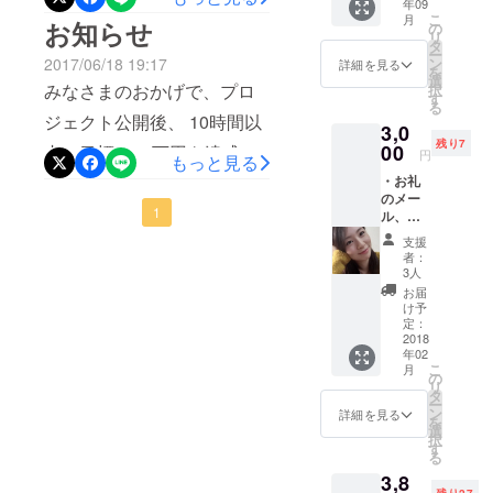
年09
175%間近の167%まで到達
こ
月
ターン2種類が真っ先に完売
お知らせ
の
リ
タ
しております。 完売のリ
となったことを受けまし
ー
2017/06/18 19:17
ン
詳細を見る
を
ターン、レザーアイテムの
選
て、 今後、また手作りのレ
みなさまのおかげで、プロ
択
す
る
作成にあたりまして、 今週
ザー小物をみなさまの手に
ジェクト公開後、 10時間以
3,0
の金曜日から、プロの方に
お届けできる機会を作る予
残り7
00
内に目標の12万円を達成す
円
もっと見る
習いに行くことになりまし
定です。 みなさまのご期待
ることができました！ たく
・お礼
のメー
た。 工房にお邪魔して、１
に添えるよう、レザークラ
さんの応援、ありがとうご
1
ル、映
からレザークラフトを習
像 ・手
フトの腕も上げていきたい
ざいます。 話し合いの上、
支援
書きク
者：
い、リターンをご購入いた
と思います！
リスマ
さらなる目標を設定し、 ス
3人
スカー
だいた方へお渡しできるよ
お届
トレッチゴール申請を先ほ
ド
け予
（2017
う、取り組んでいく予定で
定：
ど行いました。 早ければ明
年度）
2018
す。 他のリターンの準備も
年02
・手書
日中に、プロジェクトペー
こ
月
きバレ
の
徐々に進めていきます。 ラ
リ
ンタイ
タ
ジにて ストレッチゴールの
ー
ンデー
ン
詳細を見る
イブ配信内やTwitter、こち
を
詳細が発表となります。 よ
カード
選
択
（2018
らのページでも、 その都度
す
る
ろしくお願いします！
年度）
報告させて頂きますので、
3,8