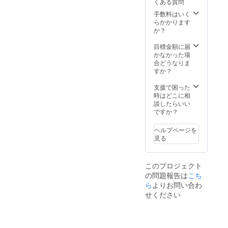
くある質問
・オリ
ジナル
手数料はいく
曲のオ
らかかります
ルゴー
か？
ル音源
※CD-R1
目標金額に届
枚or2枚
かなかった場
にて発
合どうなりま
送しま
すか？
す。
収録曲
支援で困った
名、曲
時はどこに相
数、
談したらいい
CD-R枚
ですか？
数は
決まり
ヘルプページを
次第お
見る
知らせ
しま
す。 ・
このプロジェクト
手作り
の問題報告は
こち
のレ
ザーア
ら
よりお問い合わ
イテム
せください
１点
色と種
類、刻
印の有