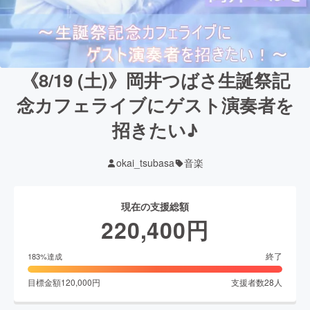
《8/19 (土)》岡井つばさ生誕祭記
念カフェライブにゲスト演奏者を
招きたい♪
okai_tsubasa
音楽
現在の支援総額
220,400
円
終了
183
%達成
目標金額
120,000
円
支援者数
28
人