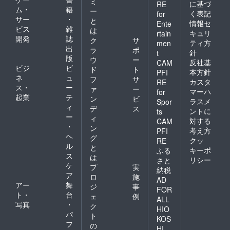
ミ
に基づ
RE
ム・
籍
ー
く表記
for
サー
・
と
情報セ
Ente
ビス
雑
は
キュリ
rtain
開発
誌
ク
サ
ティ方
men
出
ラ
ポ
針
t
版
ウ
ー
反社基
CAM
ビジ
ビ
ド
ト
本方針
PFI
ネ
ュ
フ
サ
カスタ
RE
ス・
ー
ァ
ー
マーハ
for
起業
テ
ン
ビ
ラスメ
Spor
ィ
デ
ス
ントに
ts
ー
ィ
対する
CAM
・
ン
考え方
PFI
ヘ
グ
クッ
RE
ル
と
キーポ
ふる
ス
は
リシー
さと
ケ
プ
実
納税
ア
ロ
施
AD
アー
舞
ジ
事
FOR
ト・
台
ェ
例
ALL
写真
・
ク
HIO
パ
ト
KOS
フ
の
HI