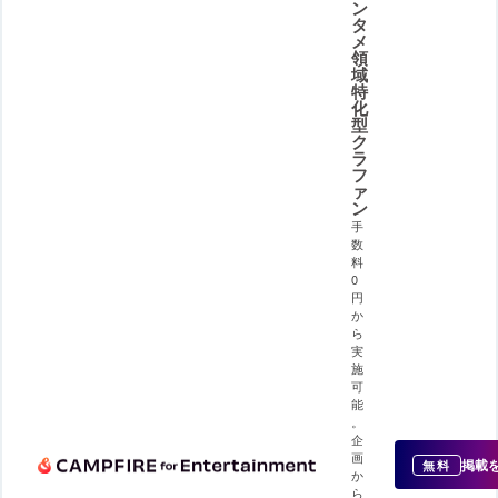
ン
タ
メ
領
域
特
化
型
ク
ラ
フ
ァ
ン
手
数
料
0
円
か
ら
実
施
可
能
。
企
画
掲載
無料
か
ら