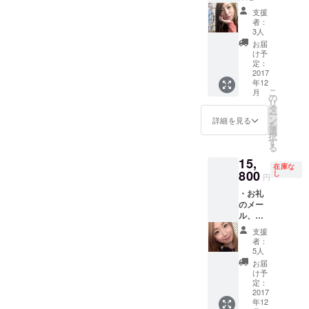
像 ・手
ル音源
支援
作りの
※CD-R1
者：
レザー
枚or2枚
3人
アイテ
にて発
お届
ム１点
送しま
け予
色と
定：
す。
種類、
2017
収録曲
年12
刻印の
名、曲
こ
月
有無を
の
数、
リ
お選び
タ
CD-R枚
ー
いただ
ン
数は
詳細を見る
を
きま
選
決まり
択
す。
す
次第お
る
色 ：
知らせ
15,
黒or茶
しま
在庫な
種
800
し
す。 ・
円
類：コ
手作り
・お礼
イン
のネッ
のメー
ケー
ク
ル、映
ス、
ウォー
像 ・撮
カード
マー ※
支援
り下ろ
ケー
制作過
者：
し自撮
ス、
5人
程の映
り画像
像を
お届
・目覚
名刺
け予
ダウン
ましな
入れ、
定：
ロード
どのSE
2017
小物ト
リンク
年12
セット
レイ ※
にてお