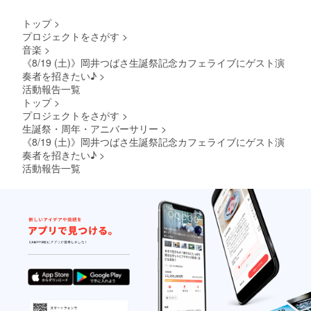
無をお
選びい
トップ
>
ただき
プロジェクトをさがす
>
ます。
音楽
>
色 ：
《8/19 (土)》岡井つばさ生誕祭記念カフェライブにゲスト演
黒or茶
奏者を招きたい♪
>
種
活動報告一覧
類：コ
トップ
>
イン
プロジェクトをさがす
>
ケー
生誕祭・周年・アニバーサリー
>
ス、
カード
《8/19 (土)》岡井つばさ生誕祭記念カフェライブにゲスト演
ケー
奏者を招きたい♪
>
ス、
活動報告一覧
名刺
入れ、
小物ト
レイ ※
制作過
程の映
像を
ダウン
ロード
リンク
にてお
知らせ