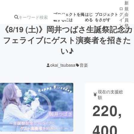
新
ロ
規
グ
会
プロジェクトを掲
はじ
プロジェクト
/
載するには
める
をさがす
イ
員
ン
登
《8/19 (土)》岡井つばさ生誕祭記念カ
録
フェライブにゲスト演奏者を招きた
い♪
人気のプロ
注目のリ
注目の新着プロ
募集終了が近いプ
もうすぐ公開
ジェクト
ターン
ジェクト
ロジェクト
されます
okai_tsubasa
音楽
アート・写真
音楽
現在の支援総
テクノロジー・ガジェット
ゲーム・サ
額
220,
映像・映画
書籍・雑誌
400
ビジネス・起業
チャレンジ