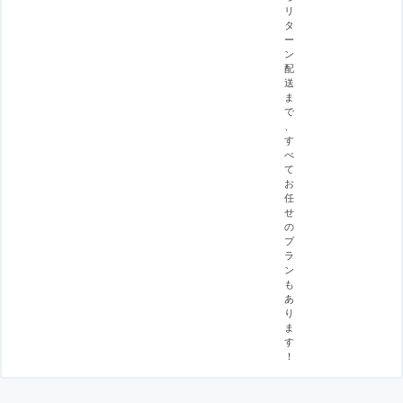
リ
タ
ー
ン
配
送
ま
で
、
す
べ
て
お
任
せ
の
プ
ラ
ン
も
あ
り
ま
す
！