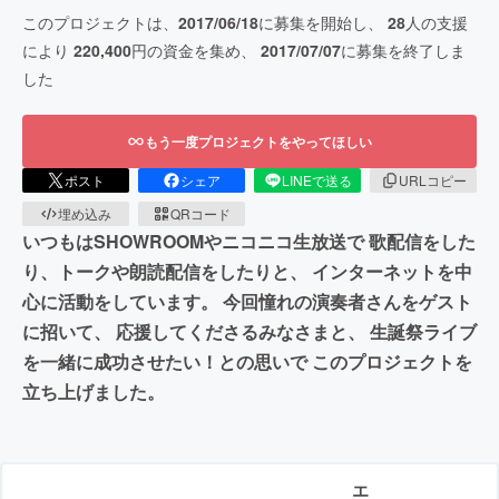
このプロジェクトは、
2017/06/18
に募集を開始し、
28
人の支援
により
220,400
円の資金を集め、
2017/07/07
に募集を終了しま
した
もう一度プロジェクトをやってほしい
ポスト
シェア
LINEで送る
URLコピー
埋め込み
QRコード
いつもはSHOWROOMやニコニコ生放送で 歌配信をした
り、トークや朗読配信をしたりと、 インターネットを中
心に活動をしています。 今回憧れの演奏者さんをゲスト
に招いて、 応援してくださるみなさまと、 生誕祭ライブ
を一緒に成功させたい！との思いで このプロジェクトを
立ち上げました。
エ