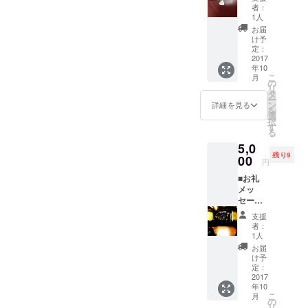
阿弥と
定。 手
者：
のコラ
に入る
1人
ボ
のは、
お届
チャー
このリ
け予
ム(イベ
ターン
定：
ント限
2017
と当日
年10
定モデ
会場の
こ
月
ル)＋ ■
み。 サ
の
リ
ライブ
イズは
タ
ー
イベン
S、M、
ン
詳細を見る
を
トポス
L、LLの
選
択
ター(サ
四種
す
る
インな
類。 色
5,0
し) 横道
は黒一
残り9
坊主
00
色。
円
リー
■お礼
ダー今
メッ
井秀明
セージ
氏がデ
＋ ■当
ザイン
支援
日リ
する
者：
ハーサ
『鬼阿
1人
ル見学
弥』と
お届
できる
『横道
け予
権利＋
屋』の
定：
■9/23の
2017
限定コ
年10
ライブ
ラボ!!
こ
月
チケッ
横道屋
の
リ