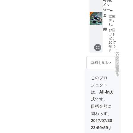
ライブ
メッ
チケッ
セージ
ト1枚
＋ ■鬼
横道坊
支援
阿弥と
主リー
者：
のコラ
ダー今
8人
ボバン
井秀明
お届
グル(イ
氏がデ
け予
ベント
ザイン
定：
限定モ
2017
する
年10
デル)＋
『鬼阿
こ
月
■ライブ
弥』と
の
リ
イベン
『横道
タ
ー
トポス
屋』の
ン
詳細を見る
を
ター(出
限定コ
選
択
演者の
ラボ!!
す
る
サイン
横道屋
このプロ
なし) 横
のロゴ
ジェクト
道坊主
は今井
リー
さんの
は、
All-In方
ダー今
手書き
式
です。
井秀明
の予定
氏がデ
になり
目標金額に
ザイン
ます！
関わらず、
する
写真は
『鬼阿
イメー
2017/07/30
弥』と
ジにな
23:59:59
ま
『横道
りま
屋』の