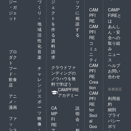
ジー
づ
ジ
ッ
・ガ
く
ェ
フ
CAM
CAMP
ジェ
り
ク
に
PFI
FIREと
ット
・
ト
相
RE
は
地
を
談
CAM
あんし
域
作
す
PFI
ん・安
活
る
る
RE
全への
性
資
コ
取り組
化
料
ミュ
み
プロ
音
請
ニ
ニュー
ダク
楽
求
ティ
ス
ト
CAM
ヘルプ
クラウドファ
フー
チ
PFI
お問い
ンディングの
ド・
ャ
RE
合わせ
ノウハウを無
飲食
レ
Crea
料で学ぼう
店
ン
tion
各種規定
CAMPFIRE
ジ
CAM
アカデミー
アニ
ス
利用規
PFI
メ・
ポ
約
RE
漫画
ー
CA
説
細則
for
ツ
MP
明
プライ
Soci
ファ
映
FI
会
バシー
al
ッ
像
RE
・
ポリ
Goo
ショ
・
ア
相