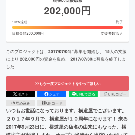
現在の支援総額
202,000
円
終了
101
%達成
目標金額
200,000
円
支援者数
15
人
このプロジェクトは、
2017/07/04
に募集を開始し、
15
人の支援
により
202,000
円の資金を集め、
2017/07/30
に募集を終了しま
した
もう一度プロジェクトをやってほしい
ポスト
シェア
LINEで送る
URLコピー
埋め込み
QRコード
いつもお世話になっております。横道屋でございます。
２０１７年９月で、横道屋が１０周年になります！ 来る
2017年9月23日に、横道屋の店名の由来にもなった、横
道坊主が出演！ また、オープン当時から出演いただいて