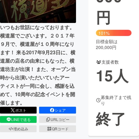
円
まちづくり・地域活性化
いつもお世話になっております。
CAMPFIRE for Social Good
CAMPFIRE Creation
101%
横道屋でございます。２０１７年
CAMPFIREふるさと納税
machi-ya
コミュニティ
目標金額は
９月で、横道屋が１０周年になり
200,000円
ます！ 来る2017年9月23日に、横
道屋の店名の由来にもなった、横
支援者数
15
人
道坊主が出演！ また、オープン当
時から出演いただいていたアー
ティストが一同に会し、感謝を込
めて、10周年の記念イベントを開
募集終了まで残
催します。
り
ポスト
シェア
終了
LINEで送る
URLコピー
埋め込み
QRコード