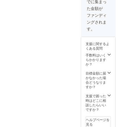
す。 ※
でに集まっ
限定コ
デザイ
た金額が
ラボ!!
ンは
横道屋
少々異
ファンディ
のロゴ
なる場
ングされま
は今井
合あ
さんの
り。
す。
手書き
ピック
の予定
形の
になり
チャー
支援に関するよ
ます！
ムに横
くある質問
SV925
道屋の
鬼阿弥×
ロゴが
手数料はいく
横道屋
入りま
らかかります
の刻印
す！
か？
が入り
ます！
目標金額に届
写真は
かなかった場
イメー
合どうなりま
ジにな
すか？
りま
す。 ※
支援で困った
デザイ
時はどこに相
ンは
談したらいい
少々異
ですか？
なる場
合あ
ヘルプページを
り。
見る