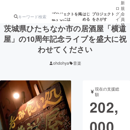
新
ロ
規
グ
会
プロジェクトを掲
はじ
プロジェクト
/
載するには
める
をさがす
イ
員
ン
登
茨城県ひたちなか市の居酒屋「横道
録
屋」の10周年記念ライブを盛大に祝
わせてください
人気のプロ
注目のリ
注目の新着プロ
募集終了が近いプ
もうすぐ公開
ジェクト
ターン
ジェクト
ロジェクト
されます
ohdohya
音楽
アート・写真
音楽
現在の支援総
テクノロジー・ガジェット
ゲーム・サ
額
202,
映像・映画
書籍・雑誌
000
ビジネス・起業
チャレンジ