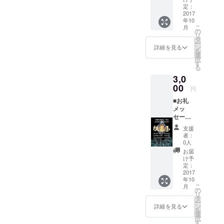
援】 ■
定：
横道屋
2017
年10
からの
こ
月
お礼
の
リ
メッ
タ
ー
セージ
ン
詳細を見る
を
をお送
選
択
りしま
す
る
す。 リ
3,0
ターン
は要ら
00
円
ない！
■お礼
ただた
メッ
だイベ
セージ
ント開
＋
催を応
支援
■9/23前
援しま
者：
売チ
す！！
0人
ケット1
！とい
お届
枚＋ ■
う神様
け予
ライブ
のよう
定：
イベン
2017
な方
年10
トのポ
へ。 ＊
こ
月
スター
設定金
の
リ
（出演
額は
タ
ー
者のサ
3000円
ン
詳細を見る
を
インな
から自
選
択
し） ※
由に設
す