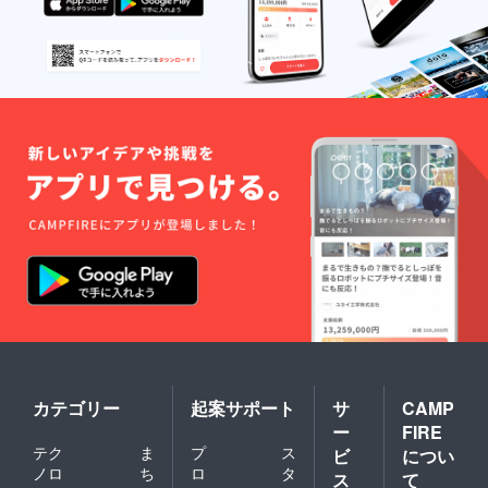
カテゴリー
起案サポート
サ
CAMP
ー
FIRE
テク
ま
プ
ス
ビ
につい
ノロ
ち
ロ
タ
ス
て