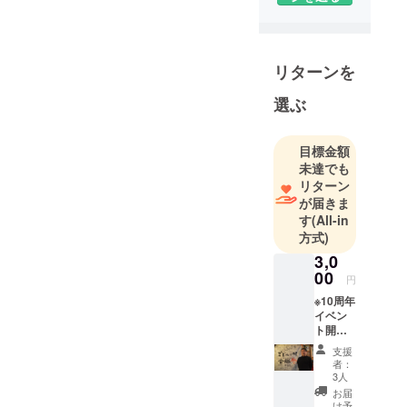
リターンを
選ぶ
目標金額
未達でも
リターン
が届きま
す
(All-in
方式)
3,0
00
円
※10周年
イベン
ト開催
を応援
支援
したい
者：
という
3人
方向け
お届
【支
け予