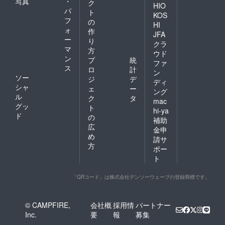
写真
・
ク
HIO
パ
ト
KOS
フ
の
HI
ォ
作
JFA
ー
り
クラ
マ
方
ウド
ン
プ
統
ファ
ス
ロ
計
ン
ソー
ジ
デ
ディ
シャ
ェ
ー
ング
ル
ク
タ
mac
グッ
ト
hi-ya
ド
の
補助
広
金申
め
請サ
方
ポー
ト
「QRコード」は株式会社デンソーウェーブの登録商標です。
© CAMPFIRE,
会社概
採用情
パートナー
Inc.
要
報
募集