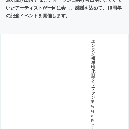
いたアーティストが一同に会し、感謝を込めて、10周年
の記念イベントを開催します。
エ
ン
タ
メ
領
域
特
化
型
ク
ラ
フ
ァ
ン
手
数
料
0
円
か