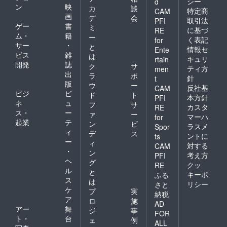
シー
d
ン
映
カ
談
特定商
CAM
画
デ
会
取引法
PFI
ゲー
書
ミ
に基づ
RE
ム・
籍
ー
く表記
for
サー
・
と
情報セ
Ente
ビス
雑
は
キュリ
rtain
開発
誌
ク
サ
ティ方
men
出
ラ
ポ
針
t
版
ウ
ー
反社基
CAM
ビジ
ビ
ド
ト
本方針
PFI
ネ
ュ
フ
サ
カスタ
RE
ス・
ー
ァ
ー
マーハ
for
起業
テ
ン
ビ
ラスメ
Spor
ィ
デ
ス
ントに
ts
ー
ィ
対する
CAM
・
ン
考え方
PFI
ヘ
グ
クッ
RE
ル
と
キーポ
ふる
ス
は
リシー
さと
ケ
プ
実
納税
ア
ロ
施
AD
アー
舞
ジ
事
FOR
ト・
台
ェ
例
ALL