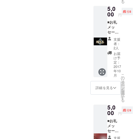
る
ポス
定でき
5,0
ターデ
ますの
残り8
ザイン
00
で、 も
円
は少々
しよろ
■お礼
異なる
しけれ
メッ
場合あ
ば1円で
セージ
り
も多く
＋ ■記
支援し
支援
念Tシャ
ていた
者：
ツ ＋ ■
だける
2人
ライブ
と大変
お届
イベン
ありが
け予
トのポ
定：
たいで
スター
2017
す。
年10
（出演
こ
月
者のサ
の
リ
インあ
タ
ー
り） 10
ン
詳細を見る
を
周年イ
選
択
ベント
す
る
のポス
5,0
ターデ
残り9
ザイン
00
円
（一
■お礼
部）を
メッ
背中に
セージ
プリン
＋ ■鬼
ト予
支援