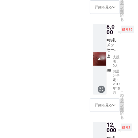
ト1枚
のロゴ
タ
ー
2017.9.
は今井
ン
詳細を見る
を
23に開
さんの
選
択
催され
手書き
す
る
るスペ
の予定
8,0
シャル
になり
残り10
ライブ
00
ます！
円
イベン
写真は
■お礼
トのリ
イメー
メッ
ハーサ
ジにな
セージ
ルを見
りま
＋ ■鬼
学でき
す。 ※
支援
阿弥と
ます。
デザイ
者：
のコラ
見学す
ンは
0人
ボ
る時間
少々異
お届
チャー
帯に行
なる場
け予
ム(イベ
われる
定：
合あ
ント限
2017
アー
り。
年10
定モデ
ティス
ピック
こ
月
ル)＋ ■
トのリ
の
形の
リ
ライブ
ハーサ
タ
チャー
ー
イベン
ルを見
ン
ムに横
詳細を見る
を
トポス
学でき
選
道屋の
択
ター(出
ます。
す
ロゴが
る
演者の
入りま
12,
サイン
す！
残り2
なし)＋
000
円
■9/23の
■お礼