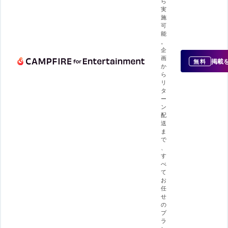
ら
実
施
可
能
。
企
画
掲載
無料
か
ら
リ
タ
ー
ン
配
送
ま
で
、
す
べ
て
お
任
せ
の
プ
ラ