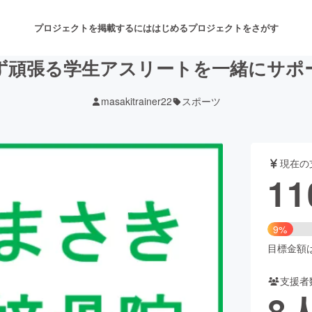
プロジェクトを掲載するには
はじめる
プロジェクトをさがす
ず頑張る学生アスリートを一緒にサポ
masakitrainer22
スポーツ
注目のリターン
注目の新着プロジェクト
募集終了が近いプロジェクト
も
現在の
音楽
舞台・パフォーマンス
11
ゲーム・サービス開発
フード・飲食店
9%
書籍・雑誌出版
アニメ・漫画
目標金額は1
支援者
チャレンジ
ビューティー・ヘルスケ
8