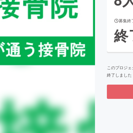
募集終
CAMPFIRE for Social Good
CAMPFIRE Creation
終
CAMPFIREふるさと納税
machi-ya
コミュニティ
このプロジェ
終了しました