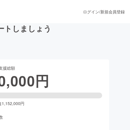
ログイン
/
新規会員登録
ートしましょう
うすぐ公開されます
支援総額
プロダクト
0,000
円
ファッション
スポーツ
,152,000円
数
ア
ソーシャルグッド
人