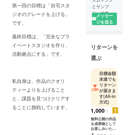
第一回の目標は「自宅スタ
とサンプ
ラーで曲を
ジオのグレードを上げる」
メッセー
作り始める
ジを送る
です。
も、十数曲
目あたり
最終目標は、「完全なプラ
で、挫折。
イベートスタジオを作り、
リターンを
以後、挫折
し続ける。
活動拠点にする」です。
選ぶ
2011年 作
曲を止め、
目標金額
未達でも
小説を書き
私自身は、作品のクオリ
リターン
始め、音楽
ティーよりを上げること
が届きま
を俯瞰で捉
す
(All-in
と、課題を見つけクリアす
えられるよ
方式)
うになる。
ることに挑戦しています。
1,000
円
無料公開の作品
2019年 話
を成果物として
したり、絵
お楽しみいただ
を描くのと
けます。（メー