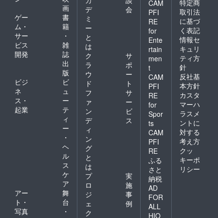
カ
談
特定商
CAM
画
デ
会
取引法
PFI
ゲー
書
ミ
に基づ
RE
ム・
籍
ー
く表記
for
サー
・
と
情報セ
Ente
ビス
雑
は
キュリ
rtain
開発
誌
ク
サ
ティ方
men
出
ラ
ポ
針
t
版
ウ
ー
反社基
CAM
ビジ
ビ
ド
ト
本方針
PFI
ネ
ュ
フ
サ
カスタ
RE
ス・
ー
ァ
ー
マーハ
for
起業
テ
ン
ビ
ラスメ
Spor
ィ
デ
ス
ントに
ts
ー
ィ
対する
CAM
・
ン
考え方
PFI
ヘ
グ
クッ
RE
ル
と
キーポ
ふる
ス
は
リシー
さと
ケ
プ
実
納税
ア
ロ
施
AD
アー
舞
ジ
事
FOR
ト・
台
ェ
例
ALL
写真
・
ク
HIO