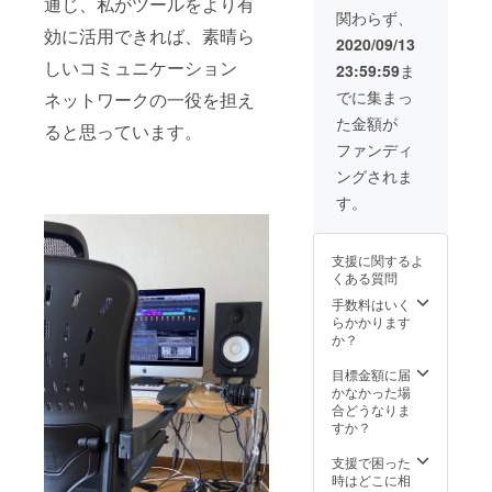
通じ、私がツールをより有
関わらず、
効に活用できれば、素晴ら
2020/09/13
しいコミュニケーション
23:59:59
ま
でに集まっ
ネットワークの一役を担え
た金額が
ると思っています。
ファンディ
ングされま
す。
支援に関するよ
くある質問
手数料はいく
らかかります
か？
目標金額に届
かなかった場
合どうなりま
すか？
支援で困った
時はどこに相