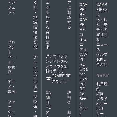
・ガ
く
ェ
フ
CAM
CAMP
ジェ
り
ク
に
PFI
FIREと
ット
・
ト
相
RE
は
地
を
談
CAM
あんし
域
作
す
PFI
ん・安
活
る
る
RE
全への
性
資
コ
取り組
化
料
ミュ
み
プロ
音
請
ニ
ニュー
ダク
楽
求
ティ
ス
ト
CAM
ヘルプ
クラウドファ
フー
チ
PFI
お問い
ンディングの
ド・
ャ
RE
合わせ
ノウハウを無
飲食
レ
Crea
料で学ぼう
店
ン
tion
各種規定
CAMPFIRE
ジ
CAM
アカデミー
アニ
ス
利用規
PFI
メ・
ポ
約
RE
漫画
ー
CA
説
細則
for
ツ
MP
明
プライ
Soci
ファ
映
FI
会
バシー
al
ッ
像
RE
・
ポリ
Goo
ショ
・
ア
相
シー
d
ン
映