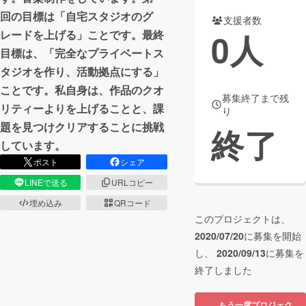
回の目標は「自宅スタジオのグ
支援者数
まちづくり・地域活性化
0
人
レードを上げる」ことです。最終
目標は、「完全なプライベートス
CAMPFIRE for Social Good
CAMPFIRE Creation
タジオを作り、活動拠点にする」
CAMPFIREふるさと納税
machi-ya
コミュニティ
ことです。私自身は、作品のクオ
募集終了まで残
リティーよりを上げることと、課
り
題を見つけクリアすることに挑戦
終了
しています。
ポスト
シェア
LINEで送る
URLコピー
埋め込み
QRコード
このプロジェクトは、
2020/07/20
に募集を開始
し、
2020/09/13
に募集を
終了しました
もう一度プロジェク