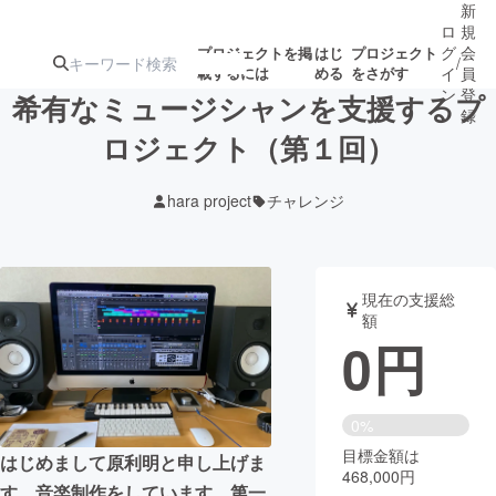
新
ロ
規
グ
会
プロジェクトを掲
はじ
プロジェクト
/
載するには
める
をさがす
イ
員
ン
登
希有なミュージシャンを支援するプ
録
ロジェクト（第１回）
人気のプロ
注目のリ
注目の新着プロ
募集終了が近いプ
もうすぐ公開
hara project
チャレンジ
ジェクト
ターン
ジェクト
ロジェクト
されます
アート・写真
音楽
現在の支援総
額
0
円
テクノロジー・ガジェット
ゲーム・サ
映像・映画
書籍・雑誌
0%
目標金額は
はじめまして原利明と申し上げま
468,000円
ビジネス・起業
チャレンジ
す。音楽制作をしています。第一