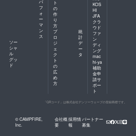
パ
ト
KOS
フ
の
HI
ォ
作
JFA
ー
り
クラ
マ
方
ウド
ン
プ
統
ファ
ス
ロ
計
ン
ソー
ジ
デ
ディ
シャ
ェ
ー
ング
ル
ク
タ
mac
グッ
ト
hi-ya
ド
の
補助
広
金申
め
請サ
方
ポー
ト
「QRコード」は株式会社デンソーウェーブの登録商標です。
© CAMPFIRE,
会社概
採用情
パートナー
Inc.
要
報
募集