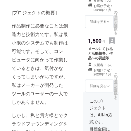
支援者：0人
ルでのやり取り
同じように
お届け予定：
を遠慮したい人
こ
2020年11月
曲を作れる
[プロジェクトの概要］
の
向け）
リ
ようになれ
タ
ー
ン
詳細を見る
た気がす
を
作品制作に必要なことは創
選
択
る。
す
る
造力と技術力です。私は最
1,500
円
小限のシステムでも制作は
メールにてお礼
可能です。そして、コン
と活動報告、作
品への要望等が
ピュータに向かって作業し
ございました
支援者：0人
ら、反映させて
ているときは、気付かな
お届け予定：
いただきます。
こ
2020年11月
くってしまいがちですが、
の
リ
タ
ー
私はメーカーが開発した
ン
詳細を見る
を
選
択
ツールのユーザーの一人で
す
る
このプロ
しかありません。
ジェクト
は、
All-In方
しかし、私と貴方様とでク
式
です。
ラウドファウンディングを
目標金額に