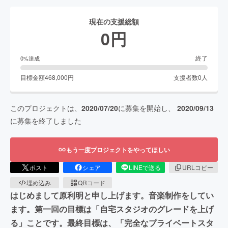
現在の支援総額
0
円
終了
0
%達成
目標金額
468,000
円
支援者数
0
人
このプロジェクトは、
2020/07/20
に募集を開始し、
2020/09/13
に募集を終了しました
もう一度プロジェクトをやってほしい
ポスト
シェア
LINEで送る
URLコピー
埋め込み
QRコード
はじめまして原利明と申し上げます。音楽制作をしてい
ます。第一回の目標は「自宅スタジオのグレードを上げ
る」ことです。最終目標は、「完全なプライベートスタ