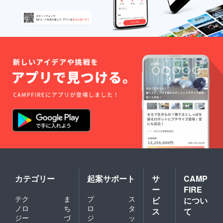
カテゴリー
起案サポート
サ
CAMP
ー
FIRE
テク
ま
プ
ス
ビ
につい
ノロ
ち
ロ
タ
ス
て
ジー
づ
ジ
ッ