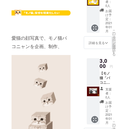
アート
版
者：
作品・
（600×
0人
デジタ
450px)
お届
ルレプ
４点
け予
リカ１
③御支
定：
点】 内
2021
援お礼
年01
容 ①
状(画像
こ
月
御礼
データ)
の
リ
メール
愛猫の顔写真で、モノ猫バ
タ
ー
②モノ
ン
詳細を見る
を
コニャンを企画、制作、
猫「バ
選
択
コニャ
す
る
ン」の
3,0
アート
作品・
00
円
デジタ
【モノ
ルレプ
猫「バ
リカ画
コニャ
像デー
ン」の
タM版
支援
アート
（1200
者：
作品・
×900px
0人
デジタ
）１点
お届
ルレプ
③モノ
け予
リカ３
猫アー
定：
点】 内
2021
ト作品
年01
容 ①
の純正
こ
月
御礼
レプリ
の
リ
メール