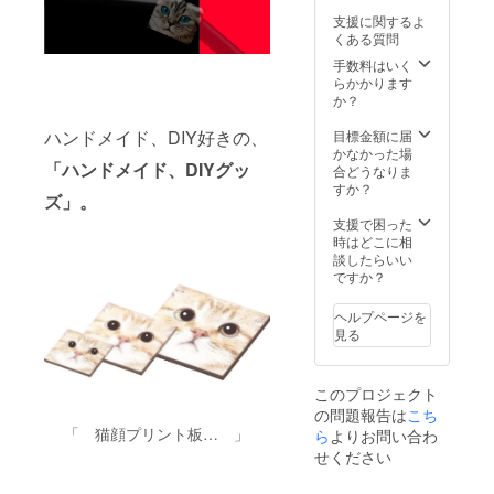
に、お
支援に関するよ
気に入
くある質問
りの作
品を10
手数料はいく
点を選
らかかります
び、作
か？
品番号
もしく
ハンドメイド、DIY好きの、
目標金額に届
はタイ
かなかった場
「ハンドメイド、
DIYグッ
トルを
合どうなりま
ご記入
すか？
ズ」。
くださ
い。※リ
支援で困った
ターン
時はどこに相
品のイ
談したらいい
メージ
ですか？
画像は
例示で
ヘルプページを
す。ご
見る
購入の
際に
は、お
このプロジェクト
好みの
の問題報告は
こち
作品を
「 猫顔プリント板… 」
ご選択
ら
よりお問い合わ
くださ
せください
い。