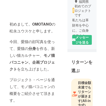
福岡県
初めてのプ
ロジェクト
です
私たちは革
初めまして。
OMOTANO
の
財布を中心
に、ご自身
松永ユウスケと申します。
で使うもの
メッセー
や大切な方
今回、愛猫の顔写真を使っ
ジを送る
への贈り物
て、愛猫の
分身
を作る、新
にも特別感
しい猫カルチャー、
モノ猫
がでるの
リターンを
で、特に力
バコニャン、企画
プロジェ
を入れて取
クト
を立ち上げました。
選ぶ
り組んでい
ます。
プロジェクト・ページを通
目標金額
して、モノ猫バコニャンの
未達でも
お手頃な価
リターン
格でベー
概要をご紹介させて頂きま
が届きま
シックなデ
す。
す
(All-in
ザインから
方式)