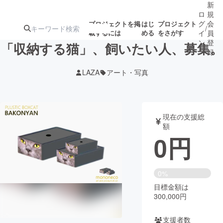
新
ロ
規
グ
会
プロジェクトを掲
はじ
プロジェクト
/
載するには
める
をさがす
イ
員
ン
登
「収納する猫」、飼いたい人、募集。
録
LAZA
アート・写真
人気のプロ
注目のリ
注目の新着プロ
募集終了が近いプ
もうすぐ公開
ジェクト
ターン
ジェクト
ロジェクト
されます
現在の支援総
額
アート・写真
音楽
0
円
テクノロジー・ガジェット
ゲーム・サ
0%
目標金額は
映像・映画
書籍・雑誌
300,000円
ビジネス・起業
チャレンジ
支援者数