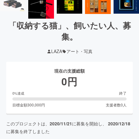
「収納する猫」、飼いたい人、募
集。
LAZA
アート・写真
現在の支援総額
0
円
終了
0
%達成
目標金額
300,000
円
支援者数
0
人
このプロジェクトは、
2020/11/21
に募集を開始し、
2020/12/18
に募集を終了しました