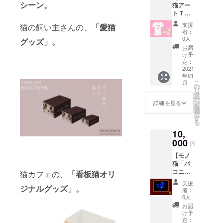
くださ
シーン。
猫アー
リカ画
作品３
い。
トＴ
像デー
点の番
シャツ1
タM版
号もし
支援
猫の飼い主さんの、
「
愛猫
点】応
（1200
くはタ
者：
援プラ
×900px
イトル
0人
グッズ
」。
ン リ
）５
を記入
お届
ターン
点 ③
くださ
け予
内容
モノ猫
定：
い。 ※
①御礼
2021
アート
リター
年01
メール
の純正
ン品の
こ
月
②モノ
レプリ
の
イメー
リ
猫アー
カ証明
タ
ジ画像
ー
トＴ
書(画像
ン
は例示
詳細を見る
を
シャツ1
デー
選
です。
択
点 ※お
タ）。
す
ご購入
る
気に入
備考欄
の際に
10,
りのＴ
に、ご
は、お
シャツ
000
希望の
好みの
円
の商品
作品５
作品を
【モノ
番号と､
点を選
ご選択
猫「バ
Ｔシャ
択し、
くださ
コニャ
ツの種
猫カフェの、
「
看板猫オリ
番号も
い。
ン」の
類とサ
しくは
支援
ジナルグッズ」。
アート
イズを
タイト
者：
作品デ
お選び
ルをご
0人
ジタル
くださ
記入く
お届
レプリ
い。
ださ
け予
カ10
※ご質問
定：
い。 ※