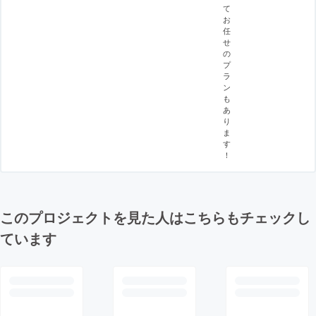
て
お
任
せ
の
プ
ラ
ン
も
あ
り
ま
す
！
このプロジェクトを見た人はこちらもチェックし
ています