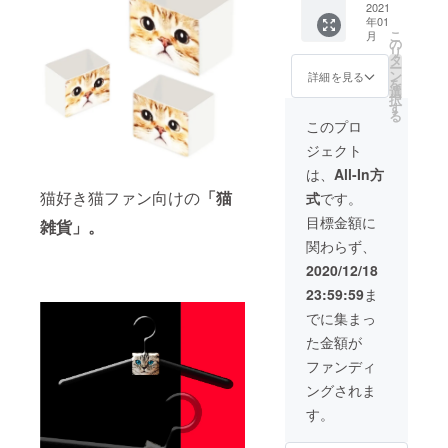
点】応
2021
がござ
リター
年01
援プラ
いまし
ン品の
こ
月
ン。 内
たら、
の
イメー
リ
容 ①
備考欄
タ
ジ画像
ー
御礼
の方に
ン
は例示
詳細を見る
を
メール
内容を
選
です。
択
②モノ
ご記載
す
購入の
る
猫アー
願いま
際に
このプロ
ト作品
す。
は、お
ジェクト
のデジ
好みの
タルレ
作品を
は、
All-In方
プリカ
ご選択
猫好き猫ファン向けの
「
猫
式
です。
画像
くださ
データ
い。
目標金額に
雑貨」。
M版
関わらず、
（1200
×900px
2020/12/18
）10点
23:59:59
ま
③モノ
猫アー
でに集まっ
ト作品
た金額が
の純正
レプリ
ファンディ
カ証明
ングされま
書（画
像デー
す。
タ）。
備考欄