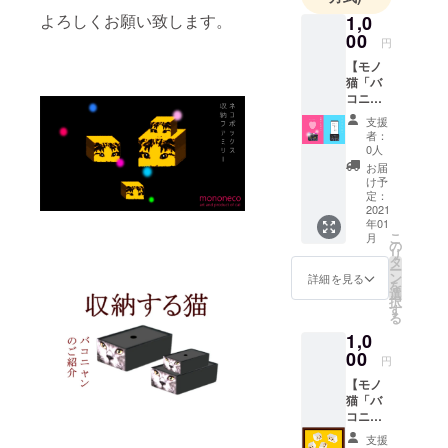
最新のトレ
よろしくお願い致します。
1,0
ンドに合わ
00
円
せたものま
【モノ
で幅広く展
猫「バ
開している
コニャ
ン」お
ので、より
支援
気持ち
者：
多くの方に
＆プロ
0人
モ拡散
手に取って
お届
応援プ
け予
いただけた
ラン】
定：
ら嬉しく思
リター
2021
年01
ン内
います(^^♪
こ
月
容 ①
の
リ
御礼
タ
ー
メー
ン
詳細を見る
を
ル ②
選
択
モノ猫
す
る
バコ
1,0
ニャン
の広
00
円
告・販
【モノ
促用イ
猫「バ
メージ
コニャ
画像
ン」の
データS
支援