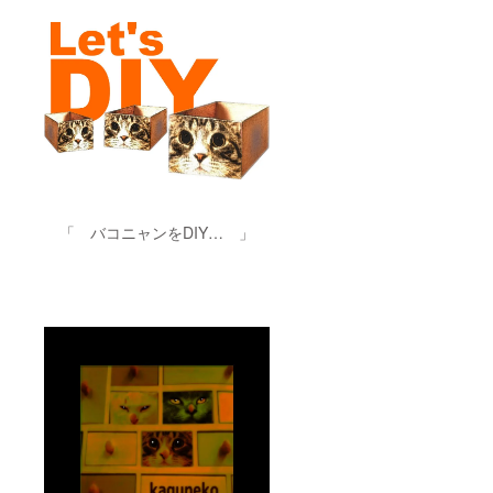
「 バコニャンをDIY… 」