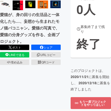
0
人
まちづくり・地域活性化
愛猫が、身の回りの生活品と一体
化したら…、妄想から生まれたモ
CAMPFIRE for Social Good
CAMPFIRE Creation
募集終了まで残
ノ猫バコニャン。愛猫の写真で、
り
CAMPFIREふるさと納税
machi-ya
コミュニティ
愛猫の分身グッズを作る、企画プ
終了
ロジェクト。
ポスト
シェア
LINEで送る
URLコピー
埋め込み
QRコード
このプロジェクトは、
2020/11/21
に募集を開始
し、
2020/12/18
に募集を
終了しました
もう一度プロジェク
トをやってほしい