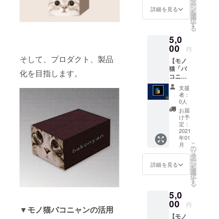
カ証明
タ
ー
②モノ
書（画
ン
詳細を見る
を
猫「バ
像デー
選
択
コニャ
タ） 備
す
る
ン」の
考欄
5,0
アート
に、ご
作品の
00
希望の
円
デジタ
作品一
そして、プロダクト、製品
【モノ
ルレプ
点を選
猫「バ
リカ画
択し、
化を目指します。
コニャ
像デー
番号も
ン」の
タM版
しくは
支援
アート
（1200
タイト
者：
作品の
×900px
ルをご
0人
デジタ
）３点
記入く
お届
ルレプ
③モノ
ださ
け予
リカ５
猫アー
定：
い。 ※
点】応
2021
ト作品
リター
年01
援プラ
の純正
ン品の
こ
月
ン 内
レプリ
の
イメー
リ
容 ①
カ証明
タ
ジ画像
ー
御礼
書(画像
ン
は例示
詳細を見る
を
メー
デー
選
です。
択
ル ②
タ）。
す
購入時
る
モノ猫
備考欄
にはお
5,0
アート
に、お
好みの
作品・
00
気に入
作品を
円
▼モノ猫バコニャンの活用
デジタ
りの
ご選択
【モノ
ルレプ
アート