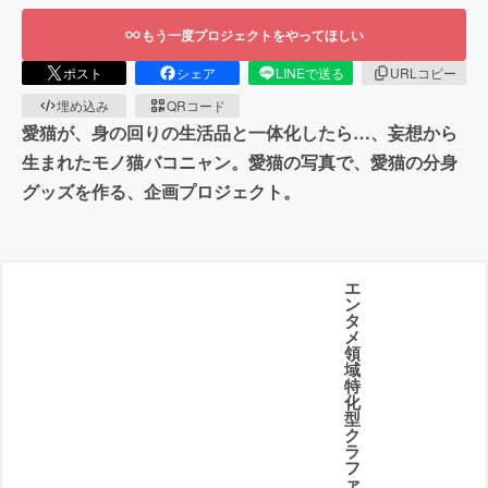
もう一度プロジェクトをやってほしい
ポスト
シェア
LINEで送る
URLコピー
埋め込み
QRコード
愛猫が、身の回りの生活品と一体化したら…、妄想から
生まれたモノ猫バコニャン。愛猫の写真で、愛猫の分身
グッズを作る、企画プロジェクト。
エ
ン
タ
メ
領
域
特
化
型
ク
ラ
フ
ァ