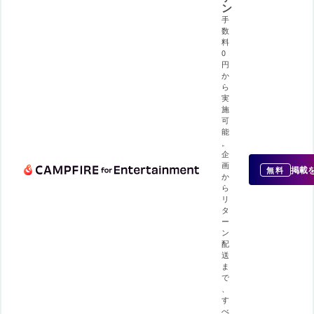
ン
手
数
料
0
円
か
ら
実
施
可
能
。
企
画
掲載
無料
か
ら
リ
タ
ー
ン
配
送
ま
で
、
す
べ