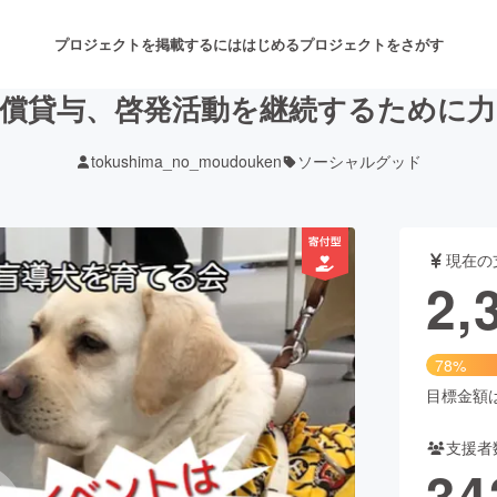
プロジェクトを掲載するには
はじめる
プロジェクトをさがす
償貸与、啓発活動を継続するために
tokushima_no_moudouken
ソーシャルグッド
注目のリターン
注目の新着プロジェクト
募集終了が近いプロジェクト
も
現在の
音楽
舞台・パフォーマンス
2,
ゲーム・サービス開発
フード・飲食店
78%
書籍・雑誌出版
アニメ・漫画
目標金額は3
支援者
チャレンジ
ビューティー・ヘルスケ
34