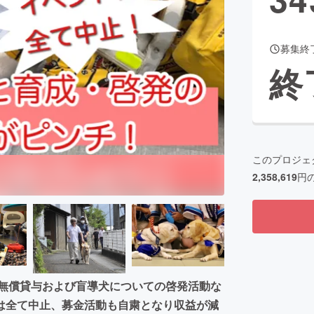
募集終
CAMPFIRE for Social Good
CAMPFIRE Creation
終
CAMPFIREふるさと納税
machi-ya
コミュニティ
このプロジェ
2,358,619
円
の無償貸与および盲導犬についての啓発活動な
は全て中止、募金活動も自粛となり収益が減