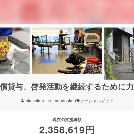
償貸与、啓発活動を継続するために
tokushima_no_moudouken
ソーシャルグッド
現在の支援総額
2,358,619
円