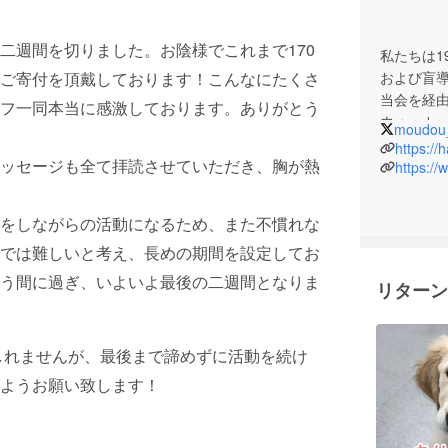
二週間を切りました。お陰様でこれまで170
私たちは1
ご寄付を頂戴しております！こんなにたくさ
および盲
当会を経
フ一同本当に感激しております。ありがとう
ウォーカー
moudou
月22日よ
https://
ッセージも全て拝読させていただき、胸が熱
https:/
視覚障害
を中心に
をしながらの活動になるため、また不慣れな
では難しいと考え、長めの期間を設定してお
う間に過ぎ、いよいよ最後の二週間となりま
リターン
しれませんが、最後まで諦めずに活動を続け
ようお願い致します！