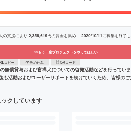
人の支援により
2,358,619
円の資金を集め、
2020/10/11
に募集を終了し
もう一度プロジェクトをやってほしい
RLコピー
埋め込み
QRコード
導犬の無償貸与および盲導犬についての啓発活動などを行ってい
後も活動およびユーザーサポートを続けていくため、皆様のご
ェックしています