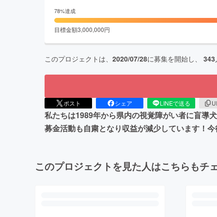
78
%達成
目標金額
3,000,000
円
このプロジェクトは、
2020/07/28
に募集を開始し、
343
ポスト
シェア
LINEで送る
U
私たちは1989年から県内の視覚障がい者に盲
募金活動も自粛となり収益が減少しています！今
このプロジェクトを見た人はこちらもチ