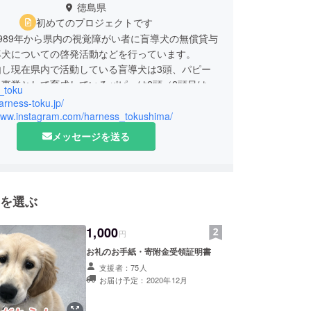
徳島県
初めてのプロジェクトです
989年から県内の視覚障がい者に盲導犬の無償貸与
導犬についての啓発活動などを行っています。
由し現在県内で活動している盲導犬は3頭、パピー
事業として育成しているパピーは2頭（2頭目は7
_toku
り）です。
harness-toku.jp/
/www.instagram.com/harness_tokushima/
を持つ方に寄り添いながら、ボランティアメンバー
メッセージを送る
活動を続けています。
を選ぶ
1,000
円
お礼のお手紙・寄附金受領証明書
支援者：75人
お届け予定：2020年12月