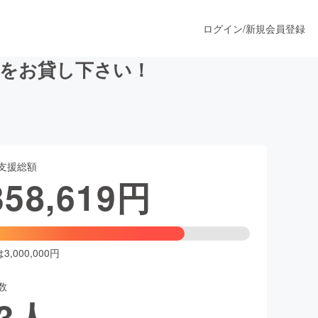
ログイン
/
新規会員登録
力をお貸し下さい！
うすぐ公開されます
支援総額
プロダクト
358,619
円
ファッション
スポーツ
,000,000円
数
ア
ソーシャルグッド
3
人