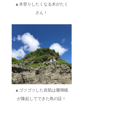
▲木登りしたくなる木がたく
さん！
▲ゴツゴツした岩肌は珊瑚礁
が隆起してできた島の証！