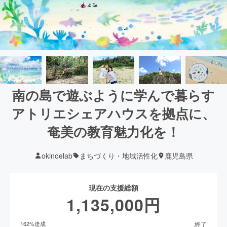
南の島で遊ぶように学んで暮らす
アトリエシェアハウスを拠点に、
奄美の教育魅力化を！
okinoelab
まちづくり・地域活性化
鹿児島県
現在の支援総額
1,135,000
円
終了
162
%達成