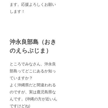
あった
▶C「う
ます。応援よろしくお願い
場合、
みのた
します！
入居は
からも
選考と
のプロ
なる可
ジェク
能性が
ト」
ありま
▶「う
すこと
みのた
をご了
からも
承くだ
のプロ
沖永良部島（おき
さい。
ジェク
▶A「気
ト」
のえらぶじま）
軽にオ
は、9月
ンライ
から12
ン相
月の間
談」無
にお礼
ところでみなさん、沖永良
制限
のメッ
▶B「ア
セージ
部島ってどこにあるか知っ
トリエ
を添え
会員
てお送
ていますか？
証」島
りいた
留学決
よく沖縄県だと間違われる
しま
定で機
す。
のですが、実は鹿児島県な
材の利
用は無
んです。(沖縄の方が近いん
制限に
なりま
ですけどね)
す。