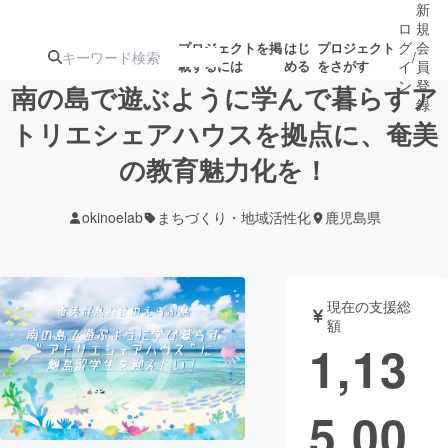
新
ロ
規
グ
会
プロジェクトを掲
はじ
プロジェクト
/
載するには
める
をさがす
イ
員
ン
登
南の島で遊ぶように学んで暮らすア
録
トリエシェアハウスを拠点に、奄美
の教育魅力化を！
人気のプロ
注目のリ
注目の新着プロ
募集終了が近いプ
もうすぐ公開
ジェクト
ターン
ジェクト
ロジェクト
されます
okinoelab
まちづくり・地域活性化
鹿児島県
アート・写真
音楽
現在の支援総
テクノロジー・ガジェット
ゲーム・サ
額
1,13
映像・映画
書籍・雑誌
5,00
ビジネス・起業
チャレンジ