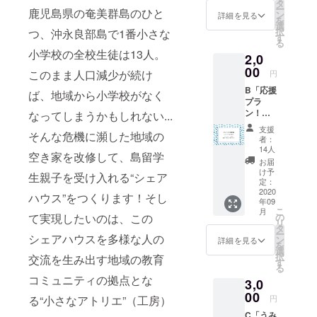
住し、
タ
ー
鹿児島県の奄美群島のひと
現在も
ン
詳細を見る
を
東京と
選
択
つ、沖永良部島で1番小さな
沖永良
す
る
部島で
小学校の全校生徒は13人。
2,0
二拠点
生活を
00
このまま人口減少が続け
円
送るき
B「応援
みちゃ
ば、地域から小学校がなく
プラ
んが移
ン！ア
なってしまうかもしれない...
住に関
トリエ
するご
支援
そんな危機に瀕した地域の
のオン
相談
者：
ライン
を、
14人
空き家を改修して、島留学
会員
フィン
お届
証」 ▶
ランド
け予
生親子を受け入れる“シェア
ファブ
で教員
定：
コー
2020
経験の
ハウス”をつくります！そし
年09
ナーの
あるち
こ
月
レー
かちゃ
て実現したいのは、この
の
リ
ザー
んが
タ
ー
シェアハウスを多様な人の
カッ
フィン
ン
詳細を見る
を
ターな
ランド
選
択
交流を生み出す地域の教育
どの機
の教育
す
る
材をお
や視
コミュニティの拠点とな
3,0
試しで
察、留
きる利
00
学、イ
る“小さなアトリエ”（工房）
円
用券付
ンター
C「うみ
き。 ▶