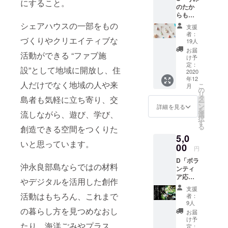
ンにつ
にすること。
のたか
機材を
いての
らもの
必要と
ご相談
プロ
しない
シェアハウスの一部をもの
を承り
支援
ジェク
場合、
ます。
者：
づくりやクリエイティブな
ト」 ▶
アトリ
▶聞き
19人
ビーチ
エの利
づらい
お届
活動ができる “ファブ施
クリー
用に料
ご質問
け予
ンをし
金はか
定：
も遠慮
設”として地域に開放し、住
ながら
2020
からな
なくど
年12
拾った
い予定
うぞ。
人だけでなく地域の人や来
こ
月
貝殻や
です。
の
▶希望
リ
シーグ
▶アト
タ
島者も気軽に立ち寄り、交
移住先
ー
ラスで
リエの
ン
は沖永
詳細を見る
を
つくっ
流しながら、遊び、学び、
オープ
選
良部島
択
たアク
ンは
す
でなく
る
創造できる空間をつくりた
セサ
2021年
ても大
5,0
リーま
6月を予
丈夫で
いと思っています。
たは珊
00
定して
す。 ▶
円
瑚の型
いま
有効期
D「ボラ
染めハ
す。 ▶︎
限：
沖永良部島ならではの材料
ンティ
ンカ
有効期
2021年
ア応援
チ、い
限：ア
3月末ま
やデジタルを活用した創作
プラ
ずれか1
トリエ
で お礼
支援
ン！マ
点。 ▶
活動はもちろん、これまで
がある
のメッ
者：
イクロ
アクセ
限り有
9人
セージ
プラス
の暮らし方を見つめなおし
サリー
効 ▶お
を添え
お届
チック
は、ピ
礼の
け予
て、
たり、海洋ごみやプラス
de万華
アス、
定：
メッ