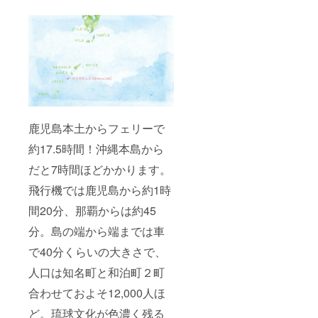
▶C「う
みのた
からも
のプロ
ジェク
ト」現
地にて
お好き
なもの
をお選
びくだ
鹿児島本土からフェリーで
さい。
約17.5時間！沖縄本島から
だと7時間ほどかかります。
飛行機では鹿児島から約1時
間20分、那覇からは約45
分。島の端から端までは車
で40分くらいの大きさで、
人口は知名町と和泊町２町
合わせておよそ12,000人ほ
ど。琉球文化が色濃く残る