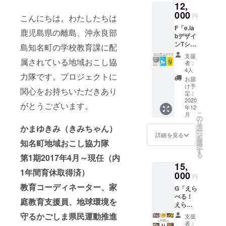
12,
奄美群
さって
みくだ
島国立
000
いる方
さい。
円
こんにちは。わたしたちは
公園で
には、
シーグ
F「e.la
いっ
わたし
ラス、
鹿児島県の離島、沖永良部
bデザイ
しょに
たちが
シー陶
ンTシャ
ビーチ
島知名町の学校教育課に配
代わり
器、貝
ツを着
クリー
にビー
殻、マ
支援
ておき
属されている地域おこし協
ンをし
チク
イクロ
者：
のえら
てみま
リーン
4人
プラス
力隊です。プロジェクトに
ぶ博士
せん
を実施
チック
お届
になれ
か？ ▶
し、報
け予
等、素
関心をお持ちいただきあり
ちゃう
島外に
定：
告書に
材のご
かも
2020
いた
まと
希望が
がとうございます。
年12
セッ
り、事
め、
あれば
こ
月
ト」+
情が
の
メール
備考欄
リ
「A～
あって
タ
にてお
かまゆきみ（きみちゃん）
にて承
ー
C」 ▶
ビーチ
ン
送りい
詳細を見る
りま
を
沖永良
知名町地域おこし協力隊
クリー
選
たしま
す。帯
択
部の風
ンには
す
す。
留めに
る
第1期2017年4月～現任（内
景写真
参加で
▶（希
関しま
15,
やe.lab
きない
望者の
しては
1年間育休取得済）
の子ど
000
けれど
み）
シー陶
円
もたち
沖永良
ビーチ
器のみ
教育コーディネーター、家
G「えら
が描い
部の海
クリー
対応可
べる！
たイラ
の状況
ンをし
庭教育支援員、地球環境を
能で
えらぶ
ストで
を案じ
ながら
す。 ▶
つめあ
つくっ
てくだ
守るかごしま県民運動推進
集めた
お礼の
支援
わせ」
たTシャ
さって
マイク
者：
メッ