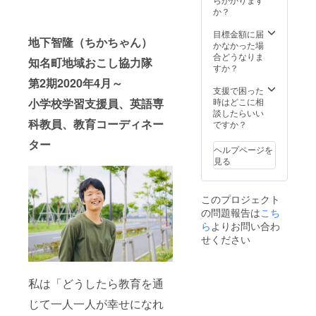
要で
ルドで
み地域
体験ア
（経費
か？
す。 ▶
の実践
づくり
クティ
につい
有効期
を通じ
褒章」
ビティ
てはご
目標金額に届
限：
て自己
受賞、
地下智隆（ちかちゃん）
と移住
相談さ
かなかった場
2022年
成長で
テレビ
体験プ
せてく
合どうなりま
3月末ま
きるプ
知名町地域おこし協力隊
朝日
ラン作
ださ
すか？
で（新
ログラ
『ナニ
成＆同
い） ▶
型コロ
ムに参
第2期2020年4月～
コレ珍
行 ▶有
島外の
支援で困った
ナウィ
加して
百景』
効期
場合は
時はどこに相
小学校学習支援員、英語専
ルスの
みませ
珍百景
限：
交通
談したらいい
状況を
んか？
アワー
2022年
科教員、教育コーディネー
費・宿
ですか？
鑑み、
ド2019
3月 ▶
泊費が
ご相談
受賞。
ター
日程調
別途必
承りま
ヘルプページを
https://
整等、
要にな
す）
見る
www.fa
詳細は
ります
▶A「気
cebook.
2021年
が、タ
軽に相
com/ujij
3月まで
イミン
談オン
このプロジェクト
ikireida
にメー
グや地
ライン
n/
の問題報告は
こち
ルにて
域、企
チケッ
ご相談
ら
よりお問い合わ
画内容
ト」
させて
により
▶B「ア
せください
くださ
交通
トリエ
い。ク
費・宿
オンラ
ラウド
泊費を
イン会
ファン
こちら
私は「どうしたら教育を通
員証」
ディン
で負担
▶C「う
じて一人一人が幸せになれ
グの期
できる
みのた
間中も
場合も