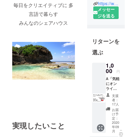
https://www.instagram.com/kimi.e.lab/
毎日をクリエイティブに 多
の元職員と
メッセー
フィンラン
言語で暮らす
ジを送る
ドで先生を
みんなのシェアハウス
した経験の
あるふたり
が、地域、
リターンを
学校、行政
選ぶ
と連携しな
がら、南の
1,0
島という
00
円
フィールド
をいかした
A「気軽
にオン
新しい学び
ライン
のカタチと
相談」
支援
▶地域
場づくりに
者：
おこし
17人
とりくんで
協力隊
お届
います。
として
け予
東京か
定：
ら沖永
2020
実現したいこと
年09
良部に
こ
月
母子移
の
リ