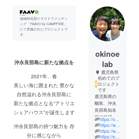
地域特化型クラウドファンディ
ング「FAAVO by CAMPFIRE」
にて実施されたプロジェクトで
す。
okinoe
沖永良部島に新たな拠点を
lab
鹿児島県
2021年、春
初めてのプ
ロジェクト
美しい海に囲まれた 豊かな
です
自然溢れる沖永良部島に
鹿児島県の
新たな拠点となる“アトリエ
離島、沖永
良部島知名
シェアハウス”が誕生します
町の地域お
https://okino-e-lab.localinfo.jp/
こし協力
https://www.facebook.com/yukimi.kama
沖永良部島の持つ魅力を 存
隊。東京の
https://www.instagram.com/okino.e.lab/
分に感じながら
https://educationxfinland.hatenablog.com/
教育系NPO