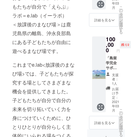
の島留
研修を
イズを
す一家
年03
いずれ
まで、
学をご
実施し
もたちが自分で「えらぶ」
お送り
こ
（三
月
かひと
可能な
の
検討中
ます。
いたし
リ
女、一
つの中
限り対
タ
ラボ＝e.lab（イーラボ）
の方に
▶沖永
ます。
ー
男と、
からお
応いた
ン
は以下
詳細を見る
良部島
▶お礼
を
その父
すきな
＜放課後のまなび場＞は鹿
しま
選
の特典
での現
のメッ
択
母）。
ものを3
す。
す
も追
地実習
セージ
る
2017
児島県の離島、沖永良部島
つお選
▶「地
加！】
の際は
を添え
年、長
100
びくだ
域×教
▶移住
シェア
て、
にある子どもたちが自由に
女の夏
さい。
,00
育」
体験プ
ハウス
残り2
2020年
休みの
▶サイ
「環境×
0
ランの
に宿泊
遊べるまなび場です。
円
12月ま
作文課
ズや種
教育」
ご提
が可能
でにお
題を
類の確
「島留
「海洋
案、ご
です。
送りい
きっか
認が必
学完全
ごみ・
希望に
これまでe.lab<放課後のまな
▶沖永
たしま
けにご
要なも
サポー
プラス
より同
良部島
す。
み拾い
のにつ
ト！お
び場>では、子どもたちが探
チック
行いた
での現
支援
▶A「気
を始め
いては
試し島
問題」
しま
地実習
者：
軽にオ
て以来
究する場としてさまざまな
備考欄
暮らし
「家庭
す。 ▶
1人
の際の
ンライ
（雨天
にご記
＆お家
教育支
島暮ら
交通費
お届
ン相談
機会を提供してきました。
と寝坊
入いた
賃1か月
援」
しにむ
け予
は別途
チケッ
の日を
だく
サービ
「フィ
定：
けた生
必要で
子どもたちが自分で自分の
ト」
除く）
か、後
ス」+
2021
ンラン
活環境
すが、
▶B「ア
毎朝、
年03
日メー
「A～
ド×教
のご案
未来を切り拓いていく力を
条件を
トリエ
こ
海岸清
月
ルにて
C」 ▶
育」
の
内、ご
満たせ
オンラ
リ
掃を続
ご確認
移住前
「キャ
身につけていくために、ひ
タ
相談も
ば一部
イン会
ー
けてい
させて
の現地
リア×地
ン
お気軽
詳細を見る
補助が
員証」
を
る。
とりひとりが自分らしく主
くださ
視察に
域おこ
選
にどう
可能で
▶C「う
択
2019
い。
どう
し協力
す
ぞ。オ
す。 ▶
みのた
る
年、子
体的にいられる場をつくる
ぞ！
隊」