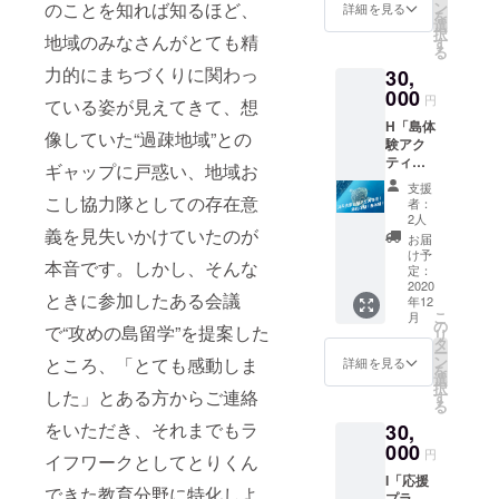
e.labの
力が
のことを知れば知るほど、
ン
バース
詳細を見る
り） ▶
しま
を
カリ
いっぱ
選
プロ
有効期
す。 ▶
択
地域のみなさんがとても精
キュラ
いつ
す
ジェク
限：
ビーチ
る
ムづく
まった
ト） ▶
2021年
クリー
力的にまちづくりに関わっ
30,
りに継
特産品
沖泊海
2月末ま
ンにご
続的に
000
をお届
浜公園
で ▶
円
参加が
ている姿が見えてきて、想
関わり
けしま
(奄美群
ビーチ
かなわ
H「島体
なが
す！リ
島国立
クリー
像していた“過疎地域”との
ない場
験アク
ら、さ
クエス
公園)で
ンにご
合、
ティビ
まざま
トに
ギャップに戸惑い、地域お
調査し
参加い
2021年
ティ！
な視点
よって
た外来
ただけ
支援
3月まで
」+「A
から教
こし協力隊としての存在意
は発送
植物に
者：
る場合
にこち
～C」
育につ
元が複
2人
ついて
は、
らで
義を見失いかけていたのが
▶沖永
いて学
数にな
まとめ
お届
メール
ビーチ
良部の
ぶ研修
る場合
け予
た「沖
にて日
クリー
本音です。しかし、そんな
魅力を
に参加
定：
があり
泊外来
程調整
ンを実
再発見
2020
できる
ます。
植物ブ
をお願
ときに参加したある会議
施し、
年12
する体
権利。
▶野菜
ラック
いいた
お礼の
こ
月
験アク
▶毎月
の
や果物
リス
で“攻めの島留学”を提案した
しま
メッ
リ
ティビ
のコー
タ
等、お
ト」
す。 ▶
セージ
ー
ティ
チング
ン
ところ、「とても感動しま
品に
詳細を見る
（環境
ビーチ
と報告
を
▶e.lab
セッ
選
よって
省）
クリー
書を添
択
の自然
した」とある方からご連絡
ション
す
お届け
▶Tシャ
ンにご
えて、
る
体験学
と北欧
できる
ツはイ
参加が
拾った
をいただき、それまでもラ
30,
習をサ
の教育
季節が
メージ
かなわ
マイク
ポート
000
につい
異なり
画像に
円
ない場
ロプラ
イフワークとしてとりくん
してく
て理解
ます。
なりま
合、
スチッ
I「応援
ださる
を深め
発送が
す。実
できた教育分野に特化しよ
2021年
クと
プラ