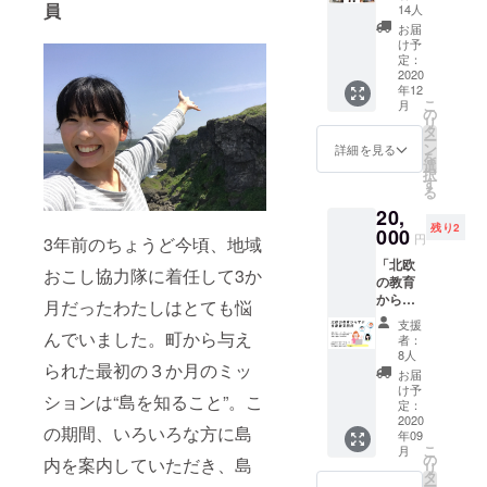
▶島の
員
ツF1枚
いる方
14人
ロプラ
セージ
おや
▶島の
には、
スチッ
お届
を添え
つ・加
小学生
わたし
け予
クで万
て、
工食品
が学校
定：
たちが
華鏡を
2020年
がメイ
2020
の授業
代わり
つくる
12月ま
年12
ンの
でつ
にビー
ミニ
でにお
こ
月
コース
くった
の
チク
ワーク
送りい
リ
▶島の
「うみ
タ
リーン
ショッ
たしま
ー
果物が
やまか
ン
を実施
詳細を見る
プを開
す。
を
メイン
わ新
選
し、報
催しま
択
のコー
聞」
す
告書に
す。 ▶
る
ス ▶島
（離島
まと
有効期
20,
の野菜
経済新
め、
限：
残り2
がメイ
000
聞社）
メール
2021年
円
3年前のちょうど今頃、地域
ンの
▶島の
にてお
2月末ま
「北欧
コース
有志の
送りい
おこし協力隊に着任して3か
で ▶
の教育
▶島の
高校生
たしま
ビーチ
から学
工芸品
チーム
月だったわたしはとても悩
す。 ▶
クリー
ぶe.lab
がメイ
しぃく
うじじ
ンにご
支援
長期教
んでいました。町から与え
ンの
りぶが
きれい
者：
参加い
育研
コース
つくっ
8人
団のマ
ただけ
られた最初の３か月のミッ
修」
▶黒糖
た「沖
イクロ
お届
る場合
（学生
焼酎が
永良部
け予
プラス
は、
ションは“島を知ること”。こ
限定）
メイン
定：
島マッ
チック
メール
▶島で
2020
のコー
プ」
教材用
にて日
の期間、いろいろな方に島
年09
のキャ
ス ▶沖
（一般
キット
程調整
こ
月
ンプの
永良部
の
社団法
内を案内していただき、島
（ガラ
をお願
リ
企画や
島の魅
タ
人リ
ス瓶入
いいた
ー