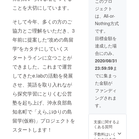
ンライ
このプロ
研修期
からも
どもた
シェア
「うみ
ン移住
間 2020
ことを大切にしています。
のプロ
ちが名
ジェクト
ハウス
のたか
相談は
年9月～
ジェク
誉会長
宿泊チ
らもの
無制限
は、All-or-
2021年
ト」
を務め
ケット2
プロ
です。
3月また
そして今年、多くの方のご
る一般
Nothing方式
泊分(大
ジェク
▶ご来
は2021
社団法
人2名様
トワー
協力とご理解をいただき、3
島が難
です。
年8月
人UP
まで、
ク
しい場
※以降
HOME
目標金額を
お子様
年前に提案した“攻めの島留
ショッ
合はオ
の研修
WORKs
の人数
プ」
ンライ
達成した場
にも参
設立。
学”をカタチにしていくス
を備考
等、
ンツ
加を希
全国各
合にのみ、
欄にて
ニーズ
アーの
望され
タートラインに立つことが
地から
お知ら
に応じ
提供も
2020/08/31
る場合
の依頼
せくだ
て講
可能で
は、大
できました。これまで運営
を受
23:59:59
ま
さい）
演、イ
す。備
学を卒
け、オ
▶島留
ベント
考欄に
してきたe.labの活動を発展
でに集まっ
業され
ンライ
学決定
対応可
てご相
るまで
ンでの
た金額が
の場
させ、英語を取り入れなが
能で
談くだ
継続参
講演や
合、1か
す。 ▶
さい。
ファンディ
加が可
企業研
ら探究学習にとりくむ公営
月分の
内容に
▶島外
能で
修会な
ングされま
シェア
よって
から参
す） 北
塾を起ち上げ、沖永良部島
どを
ハウス
は、準
加の場
す。
欧の教
行って
お家賃
備等も
合は島
育を起
知名町で「えらぶゆりの島
いる。
サービ
含めお
までの
点に、
同年、
ス！
任せい
交通
留学(仮称)」プロジェクトを
日本の
支援に関するよ
鹿児島
▶H「島
ただい
費、滞
離島と
くある質問
県大島
体験！
てもか
スタートします！
在費が
いう
支庁
移住体
まいま
手数料はいく
別途必
フィー
「あま
験！」
せん。
らかかります