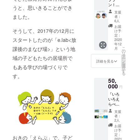
feel it!
るオン
遅くな
際とは
3月まで
シーグ
ン！
さんに
ライン
る場合
うと、思いきることができ
異なる
にこち
ラスの
いっ
よる
イベン
には別
場合が
支援
らで
つめあ
しょに
①「自
ました。
トへの
途ご連
者：
ありま
ビーチ
わせを
なにか
然の中
年パス
6人
絡いた
すこと
クリー
お送り
やって
で、思
付き。
しま
お届
をご了
ンを実
いたし
みよ！
そうして、2017年の12月に
いっき
これら
け予
す。 ▶
承くだ
施し、
ます。
チケッ
り遊
定：
を通し
お品の
さい。
お礼の
スタートしたのが「e.lab<放
ト」+
2020
ぶ！」
て理論
発送は
▶Tシャ
メッ
年12
「A～
コー
と実践
観光協
ツは
セージ
課後のまなび場>」という地
こ
月
C」 ▶
ス
の
をくり
会ほ
S,M,L,L
と報告
リ
わたし
②「自
タ
返す、
か、ご
域の子どもたちの居場所で
Lサイズ
書を添
ー
たち
然の中
ン
実践型
詳細を見る
協力い
をご用
えて、
を
に、な
で、自
選
教育研
もある学びの場づくりで
ただく
意して
マイク
択
にかお
分を見
す
修プロ
農園さ
いま
ロプラ
る
手伝い
す。
つめ
グラム
ん、酒
す。そ
スチッ
50,
させて
る」
です。
造さん
の他の
ク教材
くださ
000
コー
▶東京
から直
円
サイズ
用キッ
い！ ▶
ス、い
の教育
接お届
は備考
トをお
「いろ
雑用か
ずれか
起業、
けいた
欄にて
送りい
いろえ
らイベ
（日程
一般社
しま
ご相談
たしま
らべる
ントス
調整時
団法人
す。
を承り
す。 ◎
リター
タッ
にご選
lightful
支援
ます。
うじじ
ン」 ▶
フ、ゲ
択いた
と協働
者：
備考欄
きれい
リター
スト登
だけま
2人
でカリ
にてご
団 団員
ン
壇、
す）
キュラ
お届
指定が
は沖永
ABCDE
ワーク
【沖永
け予
ムを開
ない場
良部島
IGFとH
ショッ
定：
良部へ
発し、
おきの「えらぶ」で、子ど
合はLサ
に暮ら
またはI
2021
プ実施