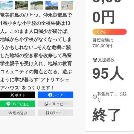
0
円
まちづくり・地域活性化
奄美群島のひとつ、沖永良部島で
1番小さな小学校の全校生徒は13
CAMPFIRE for Social Good
CAMPFIRE Creation
人。このまま人口減少が続けば、
162%
CAMPFIREふるさと納税
machi-ya
コミュニティ
地域から小学校がなくなってしま
目標金額は
700,000円
うかもしれない...そんな危機に瀕
した地域の空き家を改修して島留
支援者数
学生親子を受け入れ、地域の教育
95
人
コミュニティの拠点となる、遊ぶ
ように学び暮らす“アトリエシェ
アハウス”をつくります！
募集終了まで残
ポスト
シェア
り
LINEで送る
URLコピー
終了
埋め込み
QRコード