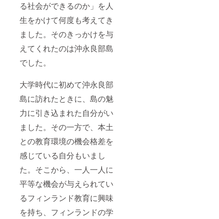
からも
る社会ができるのか」を人
含め、
ありま
のプロ
事前の
すの
ジェク
生をかけて何度も考えてき
お問い
で、お
ト」
合わせ
気軽に
▶「う
ました。そのきっかけを与
はメー
ご相談
みのた
ルにて
くださ
えてくれたのは沖永良部島
からも
承りま
い。 ▶
のプロ
す。
でした。
ご希望
ジェク
(okino.e
の内容
ト」
.lab@g
によ
は、9月
大学時代に初めて沖永良部
mail.co
り、適
から12
m) ▶事
切な1名
月の間
島に訪れたときに、島の魅
前視察
が対応
にお礼
の際、
にあた
のメッ
力に引き込まれた自分がい
ご希望
りま
セージ
の日程
す。ご
を添え
ました。その一方で、本土
でシェ
希望さ
てお送
アハウ
との教育環境の機会格差を
れる内
りいた
スでの
容がお
しま
感じている自分もいまし
受入れ
決まり
す。
が難し
でした
た。そこから、一人一人に
い場合
ら備考
は、ご
欄にて
平等な機会が与えられてい
協力い
お知ら
ただく
せくだ
るフィンランド教育に興味
島内の
さい。
宿泊施
後日、
を持ち、フィンランドの学
設宿泊
メール