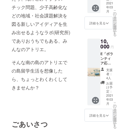
メール
鏡」 ▶
2021
ノン
セージ
にてオ
チック問題、少子高齢化な
年03
奄美群
ホール
を添え
ンライ
こ
月
島国立
ピア
の
て、
ンチ
どの地域・社会課題解決を
リ
公園で
ス、
タ
メール
ケット
ー
いっ
ネック
ン
にてオ
詳細を見る
図る新しいアイディアを生
をお届
を
しょに
レス、
選
ンライ
けいた
択
ビーチ
み出せるようなラボ(研究所)
帯留
す
ン会員
しま
る
クリー
め、雑
証をお
す。
でありおうちでもある、み
10,
ンをし
貨また
届けい
てみま
000
は置物
たしま
円
んなのアトリエ。
せん
からお
す。ア
E「ボラ
か？ ▶
選びい
トリエ
ンティ
島外に
ただけ
オープ
そんな南の島のアトリエで
ア応援
いた
ます。
ン後、
プラ
り、事
▶写真
実際に
の島留学生活を想像した
支援
ン！
情が
は参考
ご来訪
者：
ビーチ
あって
例でデ
4人
ら、ちょっとわくわくして
いただ
クリー
ビーチ
ザイン
いた際
お届
ンとう
きませんか？
クリー
はおま
け予
に実物
じじき
ンには
定：
かせに
とお引
れい団
2021
参加で
なりま
替えく
年03
のマイ
きない
す。自
ださ
こ
月
クロプ
けれど
の
然素材
い。
リ
ラス
沖永良
タ
から制
ー
チック
部の海
ン
作し
詳細を見る
を
教材
の状況
選
た“一点
ごあいさつ
択
キッ
を案じ
す
もの”を
る
ト」 ▶
てくだ
お楽し