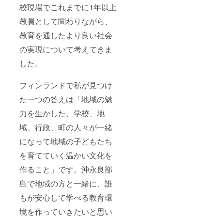
校現場でこれまでに1年以上
チケッ
でのご
ト2泊分
相談も
教員として関わりながら、
をご提
可能で
供しま
す。 ▶
教育を通したより良い社会
す。チ
有効期
ケット
限：
の実現について考えてきま
を提示
2022年
の上、
3月末ま
した。
ご自身
で（新
でご予
型コロ
約くだ
フィンランドで私が見つけ
ナウィ
さい。
ルスの
た一つの答えは「地域の魅
▶シェ
状況を
アハウ
鑑み、
力を生かした、学校、地
スで受
ご相談
け入れ
承りま
域、行政、町の人々が一緒
できる
す）
人数に
▶A「気
になって地域の子どもたち
は限り
軽に相
があ
を育てていく温かい文化を
談オン
り、万
ライン
作ること」です。沖永良部
が一、
チケッ
定数を
ト」
島で地域の方と一緒に、誰
こえて
▶B「ア
島留学
トリエ
もが安心して学べる教育環
へのお
オンラ
申し込
イン会
境を作っていきたいと思い
みが
員証」