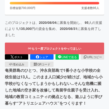
目標金額
700,000
円
支援者数
95
人
このプロジェクトは、
2020/08/04
に募集を開始し、
95
人の支援
により
1,135,000
円の資金を集め、
2020/08/31
に募集を終了し
ました
もう一度プロジェクトをやってほしい
ポスト
シェア
LINEで送る
URLコピー
埋め込み
QRコード
奄美群島のひとつ、沖永良部島で1番小さな小学校の全
校生徒は13人。このまま人口減少が続けば、地域から小
学校がなくなってしまうかもしれない...そんな危機に瀕
した地域の空き家を改修して島留学生親子を受け入れ、
地域の教育コミュニティの拠点となる、遊ぶように学び
暮らす“アトリエシェアハウス”をつくります！