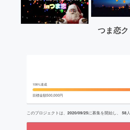
つま恋ク
106
%達成
目標金額
500,000
円
このプロジェクトは、
2020/09/25
に募集を開始し、
58