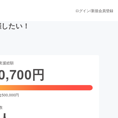
ログイン
/
新規会員登録
催したい！
うすぐ公開されます
支援総額
プロダクト
0,700
円
ファッション
スポーツ
00,000円
数
ア
ソーシャルグッド