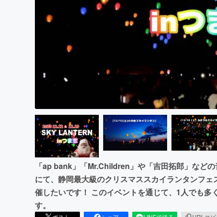
まちづくり・地域活性化
「ap bank」「Mr.Children」や「吉田拓郎
にて、静岡最大級のクリスマススカイランタンフェスを
催したいです！ このイベントを通じて、1人でも多
す。
ポスト
シェア
LINEで送る
URLコ