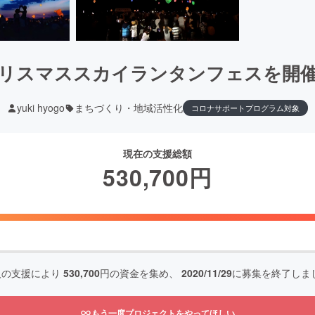
リスマススカイランタンフェスを開
yuki hyogo
まちづくり・地域活性化
コロナサポートプログラム対象
現在の支援総額
530,700
円
人の支援により
530,700
円の資金を集め、
2020/11/29
に募集を終了しま
もう一度プロジェクトをやってほしい