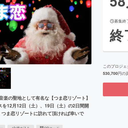
58
募集終
CAMPFIRE for Social Good
CAMPFIRE Creation
終
CAMPFIREふるさと納税
machi-ya
コミュニティ
このプロジェ
530,700
円の
」などの音楽の聖地として有名な【つま恋リゾート】
12月12日（土）、19日（土）の2日間開
くつま恋リゾートに訪れて頂ければ幸いで
ピー
埋め込み
QRコード