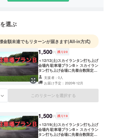
を選ぶ
標金額未達でもリターンが届きます
(All-in方式)
1,500
円
残り
20
＜12/12(土)スカイランタン打ち上げ
会場内 駐車場プランB＞ スカイラン
タン打ち上げ会場に先着台数限定に
て駐車が可能です。 メリット：打ち
支援者：0人
上げ会場内に車両を搬入できるので
お届け予定：2020年12月
便利です。 駐車場付近に天然芝があ
りますので、持込みベンチやイス、
その他アウトドアギアの設置が可能
このリターンを選択する
る
です。 ＊火気はご使用いただけませ
ん。 ＊一般駐車場は1台500円（税
込）となります。
1,500
円
残り
19
＜12/19(土)スカイランタン打ち上げ
会場内 駐車場プランB＞ スカイラン
タン打ち上げ会場に先着台数限定に