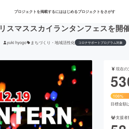
プロジェクトを掲載するには
はじめる
プロジェクトをさがす
リスマススカイランタンフェスを開
yuki hyogo
まちづくり・地域活性化
コロナサポートプログラム対象
注目のリターン
注目の新着プロジェクト
募集終了が近いプロジェクト
も
現在の
音楽
舞台・パフォーマンス
53
ゲーム・サービス開発
フード・飲食店
106%
書籍・雑誌出版
アニメ・漫画
目標金額は5
支援者
チャレンジ
ビューティー・ヘルスケ