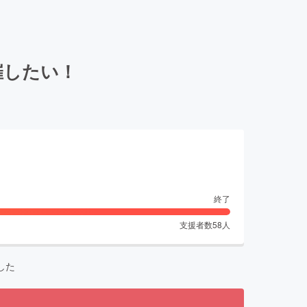
催したい！
終了
支援者数
58
人
した