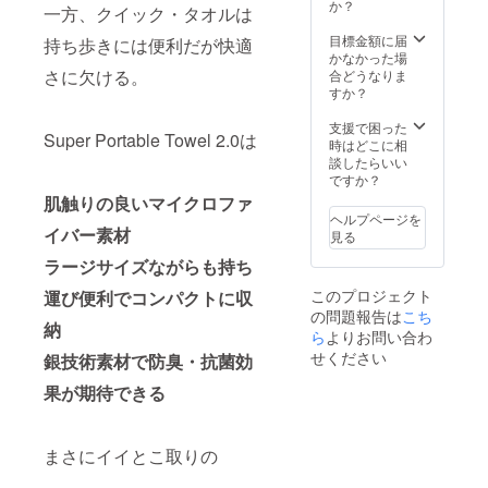
す。 ※
様は変
か？
が遅れ
一方、クイック・タオルは
皆様の
更にな
る場合
ご支援
る可能
目標金額に届
があり
持ち歩きには便利だが快適
により
性もご
かなかった場
ます
量産効
ざいま
さに欠ける。
合どうなりま
率が向
す。ご
すか？
上した
了承く
場合、
ださ
支援で困った
Super Portable Towel 2.0は
正規販
い。 ※
時はどこに相
売価格
ご注文
談したらいい
が販売
状況、
ですか？
予定価
使用部
肌触りの良いマイクロファ
格より
材の供
ヘルプページを
下がる
給状
イバー素材
見る
可能性
況、製
もござ
ラージサイズながらも持ち
造工程
いま
上の都
このプロジェクト
運び便利でコンパクトに収
す。 ※
合等に
の問題報告は
こち
デザイ
より出
納
ン・仕
ら
よりお問い合わ
荷時期
様は変
が遅れ
せください
銀技術素材で防臭・抗菌効
更にな
る場合
る可能
があり
果が期待できる
性もご
ます
ざいま
す。ご
まさにイイとこ取りの
了承く
ださ