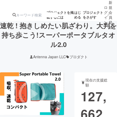
新
ロ
規
グ
会
プロジェクトを掲
はじ
プロジェクト
/
載するには
める
をさがす
イ
員
ン
登
速乾 ! 抱きしめたい肌ざわり。大判を
録
持ち歩こう!スーパーポータブルタオ
ル2.0
人気のプロ
注目のリ
注目の新着プロ
募集終了が近いプ
もうすぐ公開
ジェクト
ターン
ジェクト
ロジェクト
されます
Antenna Japan LLC
プロダクト
アート・写真
音楽
現在の支援総
テクノロジー・ガジェット
ゲーム・サ
額
127,
映像・映画
書籍・雑誌
662
ビジネス・起業
チャレンジ