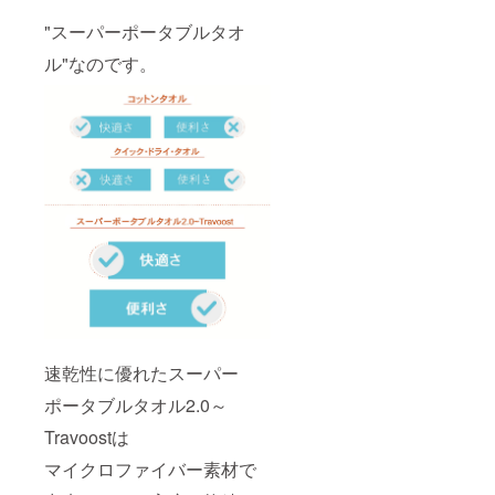
い。 ※
ご注文
"スーパーポータブルタオ
状況、
使用部
ル"なのです。
材の供
給状
況、製
造工程
上の都
合等に
より出
荷時期
が遅れ
る場合
があり
ます
速乾性に優れたスーパー
ポータブルタオル2.0～
Travoostは
マイクロファイバー素材で