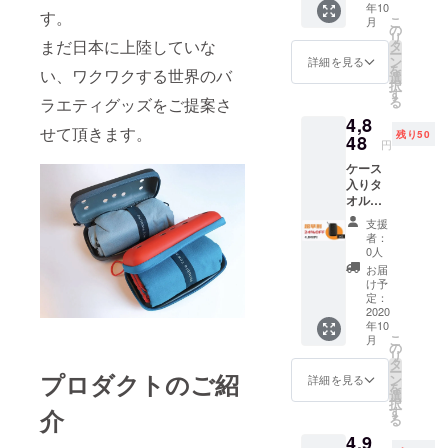
年10
す。
こ
月
の
リ
ブ
まだ日本に上陸していな
タ
ー
ラッド
ン
詳細を見る
を
い、ワクワクする世界のバ
オレン
選
択
ジケー
す
る
ラエティグッズをご提案さ
ス&ター
4,8
コイズ
せて頂きます。
残り50
タオ
48
円
ル
ケース
入りタ
オル一
個 ブ
支援
ラック
(お
者：
ケース&
好きな
0人
シル
色をお
お届
バータ
選び下
け予
オル
さい) 一
定：
2020
般販売
年10
予定価
こ
月
格 税込
の
リ
ブ
6,380円
タ
ー
ラッド
プロダクトのご紹
の
ン
詳細を見る
を
オレン
25%OF
選
択
ジケー
F］ ※消
す
介
る
ス&ター
費税・
4,9
コイズ
送料込