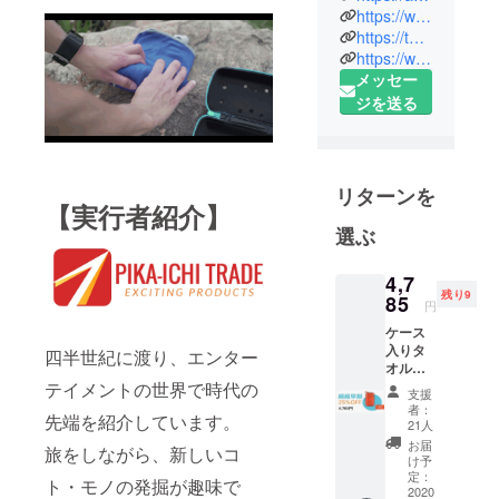
メーカーと
https://www.facebook.com/ant365jp/
コンタクト
https://twitter.com/ant365jp
https://www.instagram.com/ant365jp/
を取り日本
メッセー
未発売の
ジを送る
グッズをご
紹介してい
ます。海外
の人気アイ
リターンを
テムで、あ
【実行者紹介】
なたの生活
選ぶ
がより快適
に楽しくな
4,7
残り9
85
るお手伝い
円
が出来たら
ケース
入りタ
幸いです !
四半世紀に渡り、エンター
オル一
個 ブ
テイメントの世界で時代の
支援
ラック
者：
先端を紹介しています。
ケース&
21人
シル
お届
旅をしながら、新しいコ
バータ
け予
オル
定：
ト・モノの発掘が趣味で
2020