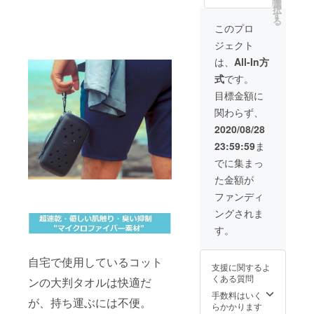
ブ
29%OF
選
格より
材の供
択
ラッド
F］ ※消
す
下がる
給状
る
オレン
費税・
可能性
このプロ
況、製
ジケー
送料込
もござ
造工程
ジェクト
ス&ター
み（国
いま
上の都
コイズ
内配
す。 ※
は、
All-In方
合等に
タオ
送）と
デザイ
より出
式
です。
ル (お
なりま
ン・仕
荷時期
好きな
す。 ※
様は変
目標金額に
が遅れ
組み合
皆様の
更にな
る場合
関わらず、
わせを
ご支援
る可能
があり
お選び
により
性もご
2020/08/28
ます
下さ
量産効
ざいま
23:59:59
ま
い)
率が向
す。ご
一般販
上した
了承く
でに集まっ
売予定
場合、
ださ
た金額が
価格 税
正規販
い。 ※
込
売価格
ご注文
ファンディ
12,760
が販売
状況、
ングされま
円の
予定価
使用部
27%OF
格より
材の供
す。
F］ ※消
下がる
給状
費税・
可能性
況、製
送料込
自宅で使用しているコット
もござ
造工程
支援に関するよ
み（国
いま
上の都
くある質問
ンの大判タオルは快適だ
内配
す。 ※
合等に
送）と
デザイ
手数料はいく
より出
が、持ち運ぶには不便。
なりま
ン・仕
らかかります
荷時期