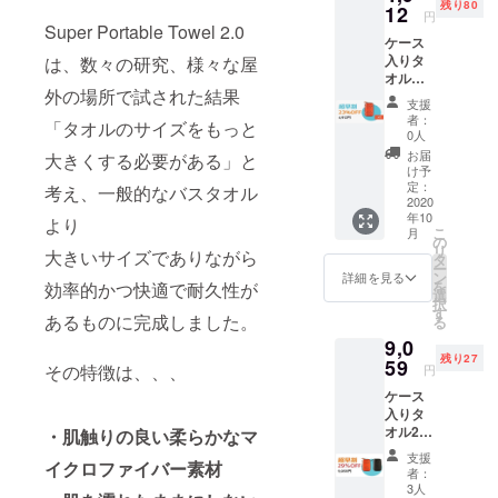
残り80
タオ
12
み（国
円
ル
内配
Super Portable Towel 2.0
ケース
送）と
入りタ
は、数々の研究、様々な屋
なりま
オル一
す。 ※
外の場所で試された結果
個 ブ
皆様の
支援
ラック
(お
ご支援
者：
「タオルのサイズをもっと
ケース&
好きな
により
0人
シル
色をお
量産効
お届
大きくする必要がある」と
バータ
選び下
率が向
け予
オル
さい) 一
定：
上した
考え、一般的なバスタオル
2020
般販売
場合、
年10
予定価
より
正規販
こ
月
格 税込
の
売価格
リ
大きいサイズでありながら
ブ
6,380円
タ
が販売
ー
ラッド
の
ン
予定価
詳細を見る
を
効率的かつ快適で耐久性が
オレン
24%OF
選
格より
択
ジケー
F］ ※消
す
下がる
あるものに完成しました。
る
ス&ター
費税・
可能性
9,0
コイズ
送料込
もござ
残り27
タオ
59
み（国
いま
その特徴は、、、
円
ル
内配
す。 ※
ケース
送）と
デザイ
入りタ
なりま
ン・仕
オル2個
・肌触りの良い柔らかなマ
す。 ※
様は変
セッ
皆様の
更にな
支援
イクロファイバー素材
ト ブ
(お
ご支援
る可能
者：
ラック
好きな
により
3人
性もご