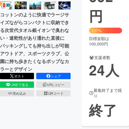
円
まちづくり・地域活性化
コットンのように快適でラージサ
イズながらコンパクトに収納でき
CAMPFIRE for Social Good
CAMPFIRE Creation
る次世代タオル銀イオンで臭わな
127%
CAMPFIREふるさと納税
machi-ya
コミュニティ
い・速乾性があり濡れた直後に
目標金額は
100,000円
パッキングしても持ち出しが可能
アウトドア、スポーツクラブ、公
支援者数
園に持ち歩きたくなるポップなカ
24
人
ラーとデザイン
ポスト
シェア
LINEで送る
URLコピー
募集終了まで残
埋め込み
QRコード
り
終了