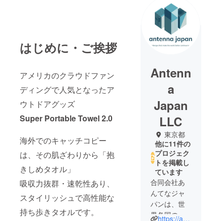
はじめに・ご挨拶
Antenn
アメリカのクラウドファン
a
ディングで人気となったア
Japan
ウトドアグッズ
Super Portable Towel 2.0
LLC
東京都
海外でのキャッチコピー
他に11件の
プロジェク
は、その肌ざわりから「抱
トを掲載し
きしめタオル」
ています
合同会社あ
吸収力抜群・速乾性あり、
んてなジャ
スタイリッシュで高性能な
パンは、世
持ち歩きタオルです。
界各国の
https://atn365.co.jp/