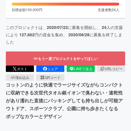
目標金額
100,000
円
支援者数
24
人
このプロジェクトは、
2020/07/22
に募集を開始し、
24
人の支援
により
127,662
円の資金を集め、
2020/08/28
に募集を終了しま
した
もう一度プロジェクトをやってほしい
ポスト
シェア
LINEで送る
URLコピー
埋め込み
QRコード
コットンのように快適でラージサイズながらコンパクト
に収納できる次世代タオル銀イオンで臭わない・速乾性
があり濡れた直後にパッキングしても持ち出しが可能ア
ウトドア、スポーツクラブ、公園に持ち歩きたくなる
ポップなカラーとデザイン