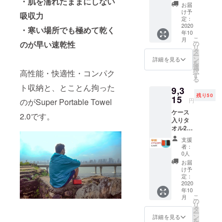
・肌を濡れたままにしない
ケース&
色をお
量産効
ざいま
お届
シル
選び下
率が向
け予
す。ご
吸収力
バータ
さい) 一
定：
上した
了承く
オル
2020
般販売
場合、
ださ
・寒い場所でも極めて乾く
年10
予定価
正規販
い。 ※
こ
月
格 税込
の
のが早い速乾性
売価格
ご注文
リ
6,380円
タ
が販売
状況、
ー
の
ン
予定価
詳細を見る
使用部
を
ブ
23%OF
選
格より
材の供
択
高性能・快適性・コンパク
ラッド
F］ ※消
す
下がる
給状
る
オレン
費税・
可能性
況、製
ト収納と、とことん拘った
9,3
ジケー
送料込
もござ
造工程
残り50
ス&ター
15
み（国
いま
上の都
円
のがSuper Portable Towel
コイズ
内配
す。 ※
合等に
ケース
タオ
送）と
デザイ
2.0です。
より出
入りタ
ル (お
なりま
ン・仕
荷時期
オル2個
好きな
す。 ※
様は変
が遅れ
セッ
組み合
皆様の
更にな
る場合
支援
ト ブ
わせを
ご支援
る可能
者：
があり
ラック
お選び
により
0人
性もご
ます
ケース&
下さ
量産効
ざいま
お届
シル
い)
率が向
け予
す。ご
バータ
一般販
定：
上した
了承く
オル
2020
売予定
場合、
ださ
年10
価格 税
正規販
い。 ※
こ
月
込
の
売価格
ご注文
リ
12,760
タ
が販売
状況、
ー
円の
ン
予定価
詳細を見る
使用部
を