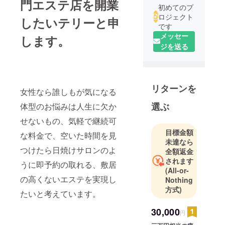
門エステ店を開業
初めてのプ
ロジェクト
したいテリーと申
です
メッセー
します。
ジを送る
リターンを
女性なら誰しもが気になる
選ぶ
体型のお悩みは人生に欠か
せないもの、気軽で継続可
目標金額
な料金で、空いた時間を見
未達なら
つけたら日焼けサロンのよ
全額返金
されます
うに即予約の取れる、敷居
(All-or-
の高くないエステを実現し
Nothing
方式)
たいと考えています。
30,000
円