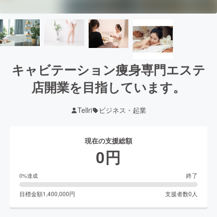
キャビテーション痩身専門エステ
店開業を目指しています。
Tellri
ビジネス・起業
現在の支援総額
0
円
終了
0
%達成
目標金額
1,400,000
円
支援者数
0
人