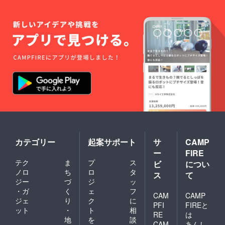
カテゴリー
起案サポート
サ
CAMP
ー
FIRE
テク
ま
プ
ス
ビ
につい
ノロ
ち
ロ
タ
ス
て
ジー
づ
ジ
ッ
・ガ
く
ェ
フ
CAM
CAMP
ジェ
り
ク
に
PFI
FIREと
ット
・
ト
相
RE
は
地
を
談
CAM
あんし