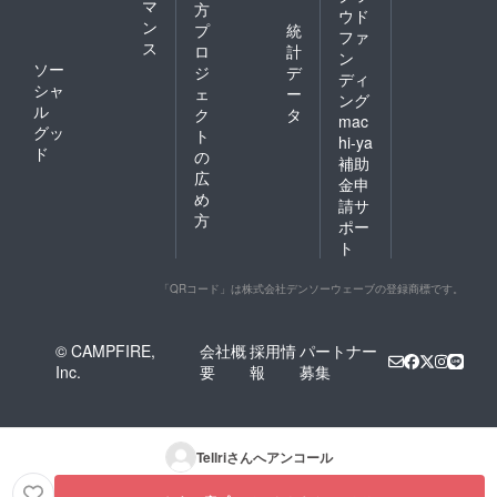
マ
方
ウド
ン
プ
統
ファ
ス
ロ
計
ン
ソー
ジ
デ
ディ
シャ
ェ
ー
ング
ル
ク
タ
mac
グッ
ト
hi-ya
ド
の
補助
広
金申
め
請サ
方
ポー
ト
「QRコード」は株式会社デンソーウェーブの登録商標です。
© CAMPFIRE,
会社概
採用情
パートナー
Inc.
要
報
募集
Tellri
さんへアンコール