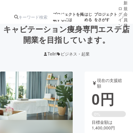
新
ロ
規
グ
会
プロジェクトを掲
はじ
プロジェクト
/
載するには
める
をさがす
イ
員
ン
登
キャビテーション痩身専門エステ店
録
開業を目指しています。
人気のプロ
注目のリ
注目の新着プロ
募集終了が近いプ
もうすぐ公開
Tellri
ビジネス・起業
ジェクト
ターン
ジェクト
ロジェクト
されます
アート・写真
音楽
現在の支援総
額
0
円
テクノロジー・ガジェット
ゲーム・サ
映像・映画
書籍・雑誌
0%
目標金額は
1,400,000円
ビジネス・起業
チャレンジ