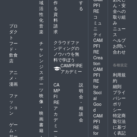
域
作
す
PFI
ん・安
活
る
る
RE
全への
性
資
コ
取り組
化
料
ミュ
み
プロ
音
請
ニ
ニュー
ダク
楽
求
ティ
ス
ト
CAM
ヘルプ
クラウドファ
フー
チ
PFI
お問い
ンディングの
ド・
ャ
RE
合わせ
ノウハウを無
飲食
レ
Crea
料で学ぼう
店
ン
tion
各種規定
CAMPFIRE
ジ
CAM
アカデミー
アニ
ス
利用規
PFI
メ・
ポ
約
RE
漫画
ー
CA
説
細則
for
ツ
MP
明
プライ
Soci
ファ
映
FI
会
バシー
al
ッ
像
RE
・
ポリ
Goo
ショ
・
ア
相
シー
d
ン
映
カ
談
特定商
CAM
画
デ
会
取引法
PFI
ゲー
書
ミ
に基づ
RE
ム・
籍
ー
く表記
for
サー
・