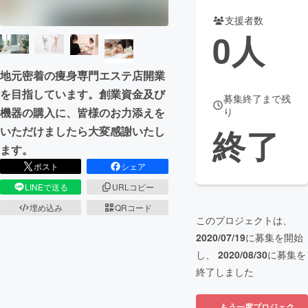
支援者数
まちづくり・地域活性化
0
人
CAMPFIRE for Social Good
CAMPFIRE Creation
地元密着の痩身専門エステ店開業
CAMPFIREふるさと納税
machi-ya
コミュニティ
を目指しています。創業資金及び
募集終了まで残
機器の購入に、皆様のお力添えを
り
終了
いただけましたら大変感謝いたし
ます。
ポスト
シェア
LINEで送る
URLコピー
埋め込み
QRコード
このプロジェクトは、
2020/07/19
に募集を開始
し、
2020/08/30
に募集を
終了しました
もう一度プロジェク