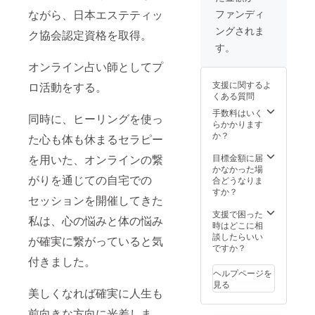
ながら、日本エステティッ
ファンディ
ングされま
ク協会認定資格を取得。
す。
オンライン占い師としてプ
支援に関するよ
ロ活動をする。
くある質問
手数料はいく
同時に、ヒーリングを使っ
らかかります
か？
た心も体も休まるセラピー
を用いた、オンラインの繋
目標金額に届
かなかった場
がりを通じての自宅での
合どうなりま
すか？
セッションを開催してきた
支援で困った
私は、心の悩みと体の悩み
時はどこに相
談したらいい
が確実に繋がっていると気
ですか？
付きました。
ヘルプページを
見る
美しくなれば確実に人生も
前向きな方向に光差しま