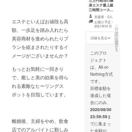
三万円相当の痩
身エステ最上級
三時間コースの
無料チケットを
支援者：0人
一枚、リターン
エステといえばお値段も高
お届け予定：
としてご提供致
こ
2021年01月
の
します。 提供方
額、一歩足を踏み入れたら
リ
タ
法は2021年１月
ー
美容商材を進められたりプ
ン
～２月内に、ご
詳細を見る
を
選
自宅への郵送又
択
ランを組まされたりするイ
す
はメールでの配
る
布にてお届けし
このプロ
メージがございませんか？
ます。 ご家族、
ジェクト
ご友人に譲渡可
能です。 またチ
は、All-or-
もっとお気軽に一回きり
ケットを使用す
Nothing方式
るには店舗まで
で、癒しと美の効果を得ら
来店していただ
です。
れる素敵なヒーリングス
く必要がありま
目標金額を
すのを予めご了
ポットを目指しています。
承くださいま
達成した場
せ。 「有効期
合にのみ、
限：2021年1
月〜2021年6月
2020/08/30
迄」
23:59:59
ま
離婚後、主婦をやめ、飲食
でに集まっ
店でのアルバイトに勤しみ
た金額が