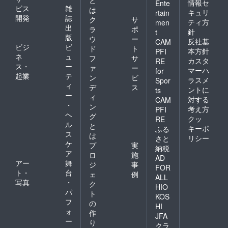
と
情報セ
Ente
ビス
雑
は
キュリ
rtain
開発
誌
ク
サ
ティ方
men
出
ラ
ポ
針
t
版
ウ
ー
反社基
CAM
ビジ
ビ
ド
ト
本方針
PFI
ネ
ュ
フ
サ
カスタ
RE
ス・
ー
ァ
ー
マーハ
for
起業
テ
ン
ビ
ラスメ
Spor
ィ
デ
ス
ントに
ts
ー
ィ
対する
CAM
・
ン
考え方
PFI
ヘ
グ
クッ
RE
ル
と
キーポ
ふる
ス
は
リシー
さと
ケ
プ
実
納税
ア
ロ
施
AD
アー
舞
ジ
事
FOR
ト・
台
ェ
例
ALL
写真
・
ク
HIO
パ
ト
KOS
フ
の
HI
ォ
作
JFA
ー
り
クラ