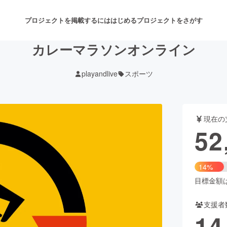
プロジェクトを掲載するには
はじめる
プロジェクトをさがす
カレーマラソンオンライン
playandlive
スポーツ
注目のリターン
注目の新着プロジェクト
募集終了が近いプロジェクト
も
現在の
音楽
舞台・パフォーマンス
52
ゲーム・サービス開発
フード・飲食店
14%
書籍・雑誌出版
アニメ・漫画
目標金額は3
支援者
チャレンジ
ビューティー・ヘルスケ
14