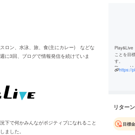
スロン、水泳、旅、食(主にカレー) などな
Play&
ことを目
週に3回、ブログで情報発信を続けていま
す。
Play a
https://
ています
メインは
レー)。
楽しいこ
リターン
思います
今回は、
況下で何かみんながポジティブになれること
目標
中止とな
しました。
画できれ