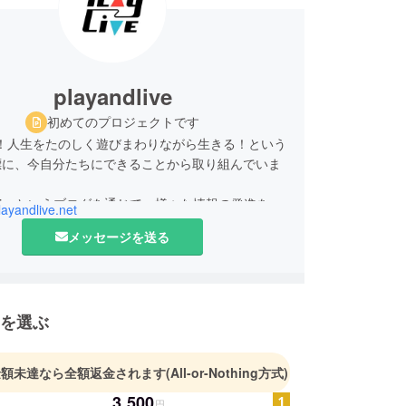
playandlive
初めてのプロジェクトです
Live！人生をたのしく遊びまわりながら生きる！という
標に、今自分たちにできることから取り組んでいま
nd Liveというブログを通じて、様々な情報の発進をし
playandlive.net
！
メッセージを送る
、アウトドア、ランニング、水泳、旅、食(主にカ
いろんなテーマでブログを書いていますが、とにかく
と、ライフスタイルをどんどん発信していきたいと
を選ぶ
。
クラウドファウンディングを通じて、相次いで開催
金額未達なら全額返金されます
(All-or-Nothing方式)
っているマラソン大会を補える楽しいイベントを企
3,500
ばと思っています。
円