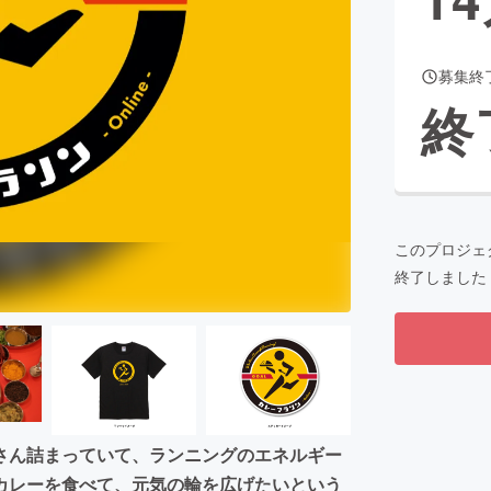
募集終
CAMPFIRE for Social Good
CAMPFIRE Creation
終
CAMPFIREふるさと納税
machi-ya
コミュニティ
このプロジェ
終了しました
さん詰まっていて、ランニングのエネルギー
カレーを食べて、元気の輪を広げたいという