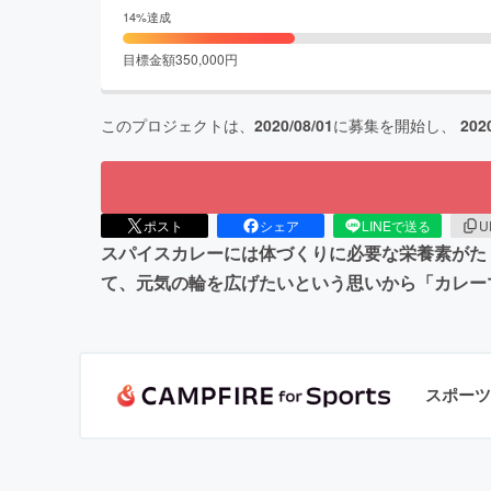
14
%達成
目標金額
350,000
円
このプロジェクトは、
2020/08/01
に募集を開始し、
202
ポスト
シェア
LINEで送る
U
スパイスカレーには体づくりに必要な栄養素がた
て、元気の輪を広げたいという思いから「カレー
スポーツ