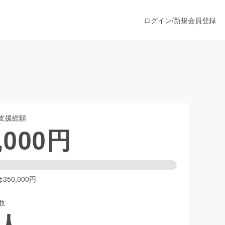
ログイン
/
新規会員登録
うすぐ公開されます
支援総額
プロダクト
,000
円
ファッション
スポーツ
50,000円
数
ア
ソーシャルグッド
人