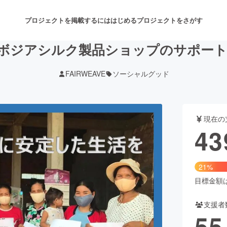
プロジェクトを掲載するには
はじめる
プロジェクトをさがす
カンボジアシルク製品ショップのサポー
FAIRWEAVE
ソーシャルグッド
注目のリターン
注目の新着プロジェクト
募集終了が近いプロジェクト
も
現在の
音楽
舞台・パフォーマンス
43
ゲーム・サービス開発
フード・飲食店
21%
書籍・雑誌出版
アニメ・漫画
目標金額は2
支援者
チャレンジ
ビューティー・ヘルスケ
55