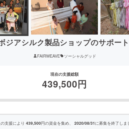
カンボジアシルク製品ショップのサポー
FAIRWEAVE
ソーシャルグッド
現在の支援総額
439,500
円
人の支援により
439,500
円の資金を集め、
2020/08/31
に募集を終了しま