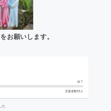
トをお願いします。
終了
支援者数
55
人
した