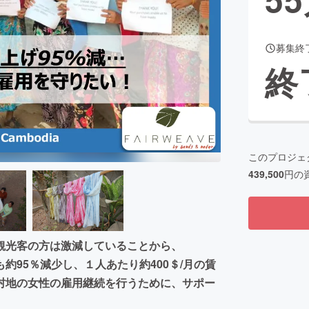
募集終
CAMPFIRE for Social Good
CAMPFIRE Creation
終
CAMPFIREふるさと納税
machi-ya
コミュニティ
このプロジェ
439,500
円の
観光客の方は激減していることから、
も約95％減少し、１人あたり約400＄/月の賃
村地の女性の雇用継続を行うために、サポー