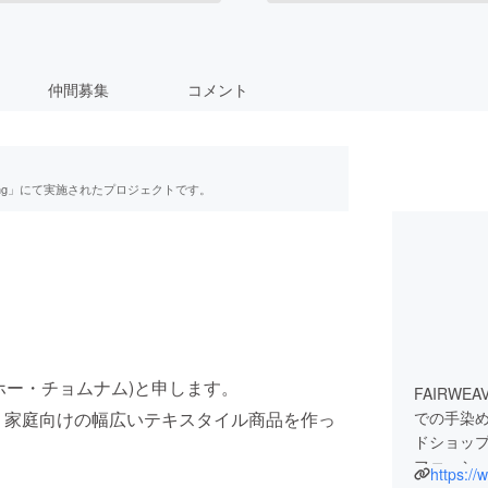
仲間募集
コメント
ing」にて実施されたプロジェクトです。
b (ホー・チョムナム)と申します。
FAIRW
、家庭向けの幅広いテキスタイル商品を作っ
での手染
ドショッ
ファッシ
https:/