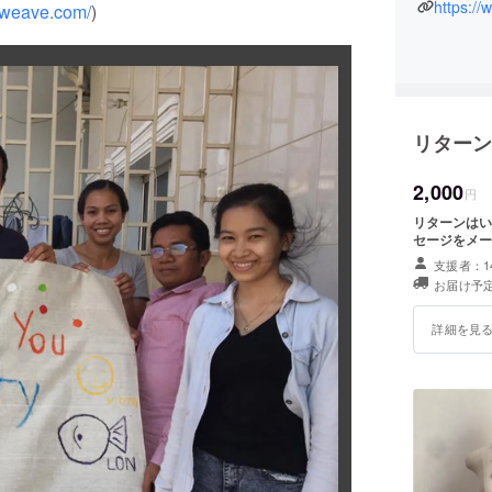
います。
https://
irweave.com/
)
リターン
2,000
円
リターンはい
セージをメー
支援者：1
お届け予定
詳細を見