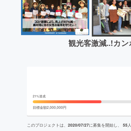
観光客激減..!
21
%達成
目標金額
2,000,000
円
このプロジェクトは、
2020/07/27
に募集を開始し、
55