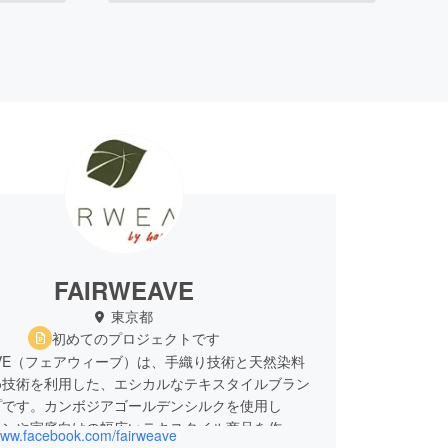
FAIRWEAVE
東京都
初めてのプロジェクトです
EAVE（フェアウィーブ）は、手織り技術と天然染料
め技術を利用した、エシカルなテキスタイルブラン
プです。カンボジアゴールデンシルクを使用し
ョンや家庭向けの幅広いテキスタイル商品を作って
/www.facebook.com/fairweave