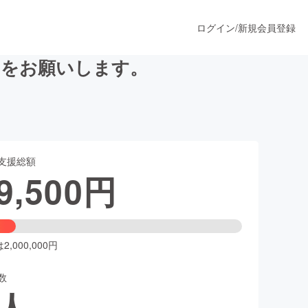
ログイン
/
新規会員登録
トをお願いします。
うすぐ公開されます
支援総額
プロダクト
9,500
円
ファッション
スポーツ
,000,000円
数
ア
ソーシャルグッド
人