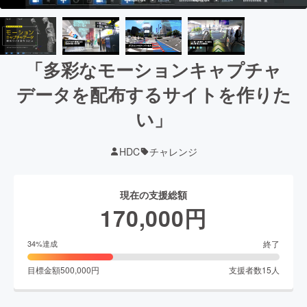
「多彩なモーションキャプチャ
データを配布するサイトを作りた
い」
HDC
チャレンジ
現在の支援総額
170,000
円
終了
34
%達成
目標金額
500,000
円
支援者数
15
人