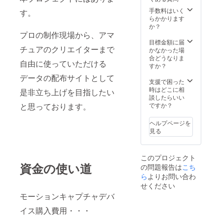
ムーブ
弊社
手数料はいく
す。
ダン
らかかります
サーが
か？
可能な
プロの制作現場から、アマ
範囲
目標金額に届
チュアのクリエイターまで
で、リ
かなかった場
クエス
合どうなりま
自由に使っていただける
トいた
すか？
だく動
データの配布サイトとして
作、
支援で困った
ムーブ
時はどこに相
是非立ち上げを目指したい
などを
談したらいい
ご提供
と思っております。
ですか？
いたし
ます サ
ヘルプページを
ポー
見る
ターの
皆様か
らメー
このプロジェクト
ルに
資金の使い道
の問題報告は
こち
て、
「ご希
ら
よりお問い合わ
望の動
せください
き」
モーションキャプチャデバ
「ご希
望の
イス購入費用・・・
ポー