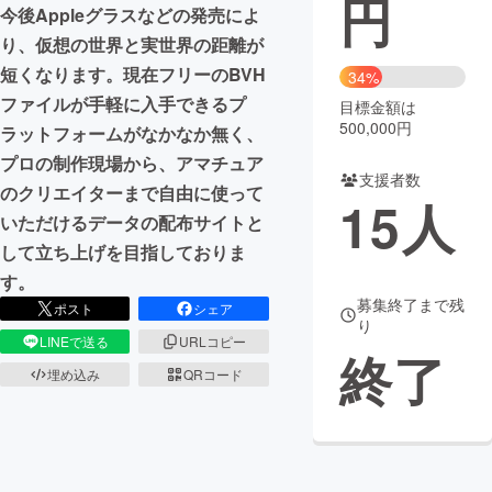
円
今後Appleグラスなどの発売によ
まちづくり・地域活性化
り、仮想の世界と実世界の距離が
短くなります。現在フリーのBVH
34%
ファイルが手軽に入手できるプ
目標金額は
CAMPFIRE for Social Good
CAMPFIRE Creation
500,000円
ラットフォームがなかなか無く、
CAMPFIREふるさと納税
machi-ya
コミュニティ
プロの制作現場から、アマチュア
支援者数
のクリエイターまで自由に使って
15
人
いただけるデータの配布サイトと
して立ち上げを目指しておりま
す。
募集終了まで残
ポスト
シェア
り
LINEで送る
URLコピー
終了
埋め込み
QRコード