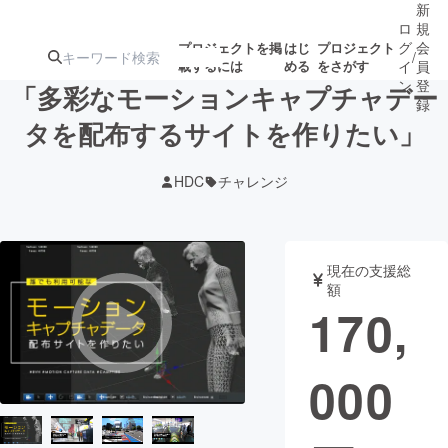
新
ロ
規
グ
会
プロジェクトを掲
はじ
プロジェクト
/
載するには
める
をさがす
イ
員
ン
登
「多彩なモーションキャプチャデー
録
タを配布するサイトを作りたい」
人気のプロ
注目のリ
注目の新着プロ
募集終了が近いプ
もうすぐ公開
HDC
チャレンジ
ジェクト
ターン
ジェクト
ロジェクト
されます
アート・写真
音楽
現在の支援総
額
170,
テクノロジー・ガジェット
ゲーム・サ
000
映像・映画
書籍・雑誌
ビジネス・起業
チャレンジ