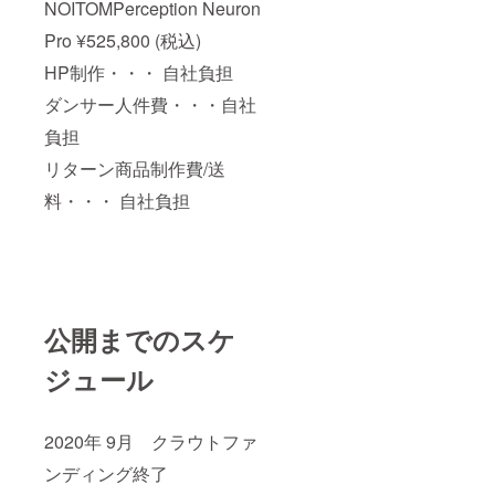
ズ」な
NOITOMPerception Neuron
どをお
Pro ¥525,800 (税込)
送りい
ただき
HP制作・・・ 自社負担
ます。
・活
ダンサー人件費・・・自社
動報告
メール
負担
サイ
ト構築
リターン商品制作費/送
の進捗
状況な
料・・・ 自社負担
どをご
報告い
たしま
す。
公開までのスケ
ジュール
2020年 9月 クラウトファ
ンディング終了