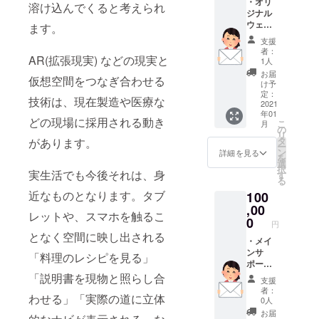
・オリ
皆様か
溶け込んでくると考えられ
ジナル
らメー
ウェア
ルに
ます。
（Tシャ
て、
支援
ツ＆
「ご希
者：
AR(拡張現実) などの現実と
パー
望の動
1人
カー）
き」
お届
仮想空間をつなぎ合わせる
弊社
「ご希
け予
販売の
望の
定：
技術は、現在製造や医療な
ウェア
2021
ポー
年01
・リク
ズ」な
どの現場に採用される動き
こ
月
エスト
どをお
の
リ
ムーブ
送りい
タ
があります。
ー
弊社
ただき
ン
詳細を見る
を
ダン
ます。
選
択
サーが
実生活でも今後それは、身
・活
す
る
可能な
動報告
近なものとなります。タブ
100
範囲
メール
で、リ
,00
サイ
レットや、スマホを触るこ
クエス
ト構築
0
円
トいた
の進捗
となく空間に映し出される
だく動
・メイ
状況な
作、
ンサ
どをご
「料理のレシピを見る」
ムーブ
ポー
報告い
などを
ター
「説明書を現物と照らし合
たしま
支援
ご提供
ページ
す。
者：
わせる」「実際の道に立体
いたし
に表記
0人
ます サ
・オリ
お届