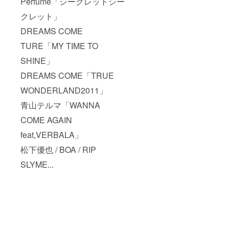
Perfume「シークレットシー
クレット」
DREAMS COME
TURE「MY TIME TO
SHINE」
DREAMS COME「TRUE
WONDERLAND2011」
青山テルマ「WANNA
COME AGAIN
feat,VERBALA」
松下優也 / BOA / RIP
SLYME...