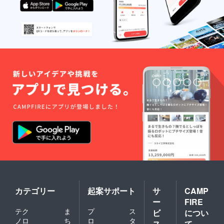
カテゴリー
起案サポート
サ
CAMP
ー
FIRE
テク
ま
プ
ス
ビ
につい
ノロ
ち
ロ
タ
ス
て