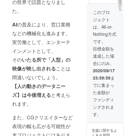
ターの
らメー
の世界で話題となりまし
選
択
皆様か
ルに
す
る
た。
らメー
て、
このプロ
ルに
「ご希
ジェクト
て、
望の振
AI
の普及により、窓口業務
「ご希
付」な
は、All-or-
望の動
どをお
などの機械化も進みます。
Nothing方式
き」
送りい
「ご希
ただき
です。
実労働として、エンターテ
望の
ます。
目標金額を
ポー
・メイ
インメントとして、
ズ」な
ンサ
達成した場
その
いたる所で「人型」の
どをお
ポー
合にのみ、
送りい
ター
映像が映し出される
ことは
ただき
ページ
2020/09/17
ます。
に表記
間違いないでしょう。
23:59:59
ま
・活
・オリ
動報告
ジナル
でに集まっ
【人の動きのデータニー
メール
ウェア
た金額が
サイ
（Tシャ
ズ】は今後増える
と考えら
ト構築
ツ＆
ファンディ
の進捗
パー
れます。
ングされま
状況な
カー）
どをご
弊社
す。
また、CGクリエイターなど
報告い
販売の
たしま
ウェア
表現の幅も広がる可能性が
す。
・リク
支援に関するよ
エスト
本プロジェクトにはありま
くある質問