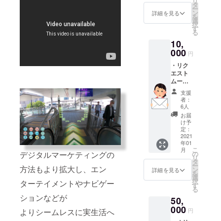
リ
タ
ー
ン
詳細を見る
を
選
択
す
る
10,
000
円
・リク
エスト
ムーブ
弊社
支援
ダン
者：
サーが
6人
可能な
お届
範囲
け予
で、リ
定：
クエス
2021
年01
トいた
こ
月
だく動
デジタルマーケティングの
の
リ
作、
タ
ー
方法もより拡大し、エン
ムーブ
ン
詳細を見る
を
などを
選
択
ターテイメントやナビゲー
ご提供
す
る
いたし
ションなどが
50,
ます サ
ポー
000
よりシームレスに実生活へ
円
ターの