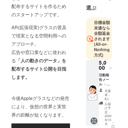
配布するサイトを作るため
選ぶ
のスタートアップです。
目標金額
AR(拡張現実)グラスの普及
未達なら
全額返金
で現実となる空間利用への
されます
アプローチ。
(All-or-
Nothing
広告や窓口業などに使われ
方式)
る
「人の動きのデータ」を
5,0
00
配布するサイト公開を目指
円
活動報
します。
告メー
ル ・サ
イト構
支援
築の進
者：
今後Appleグラスなどの発売
捗状況
8人
などを
お届
により、仮想の世界と実世
ご報告
け予
いたし
定：
界の距離が短くなります。
ます。
2020
年10
こ
月
の