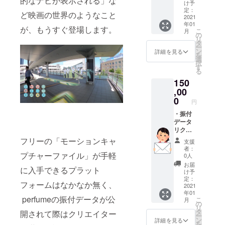
的なナビが表示される」な
ポー
ジナル
け予
ターの
ウェア
定：
ど映画の世界のようなこと
皆様か
（Tシャ
2021
年01
らメー
ツ＆
が、もうすぐ登場します。
こ
月
ルに
パー
の
リ
て、
カー）
タ
ー
「ご希
弊社
ン
詳細を見る
を
望の動
販売の
選
択
き」
ウェア
す
る
「ご希
・リク
150
望の
エスト
ポー
ムーブ
,00
ズ」な
弊社
0
円
どをお
ダン
送りい
サーが
・振付
ただき
可能な
データ
ます。
範囲
リクエ
・活
で、リ
スト
フリーの「モーションキャ
支援
動報告
クエス
お好き
者：
メール
トいた
な振付
プチャーファイル」が手軽
0人
サイ
だく動
などの
お届
に入手できるプラット
ト構築
作、
データ
け予
の進捗
ムーブ
をご提
定：
フォームはなかなか無く、
状況な
などを
供しま
2021
年01
どをご
ご提供
す。 サ
perfumeの振付データが公
こ
月
報告い
いたし
ポー
の
リ
たしま
ます。
ターの
タ
開されて際はクリエイター
ー
す。
サポー
皆様か
ン
詳細を見る
を