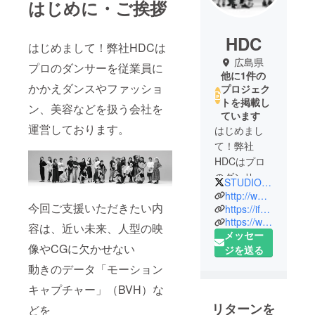
はじめに・ご挨拶
HDC
はじめまして！弊社HDCは
広島県
プロのダンサーを従業員に
他に1件の
かかえダンスやファッショ
プロジェク
トを掲載し
ン、美容などを扱う会社を
ています
運営しております。
はじめまし
て！弊社
HDCはプロ
のダンサー
STUDIO_HDC
を従業員に
http://www.hd-company.net/
今回ご支援いただきたい内
かかえダン
https://ifm.theshop.jp
https://www.facebook.com/hirohima
スやファッ
容は、近い未来、人型の映
メッセー
ション、美
像やCGに欠かせない
ジを送る
容などを扱
動きのデータ「モーション
う会社を運
営しており
キャプチャー」（BVH）な
ます。
リターンを
どを