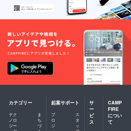
カテゴリー
起案サポート
サ
CAMP
ー
FIRE
テク
ま
プ
ス
ビ
につい
ノロ
ち
ロ
タ
ス
て
ジー
づ
ジ
ッ