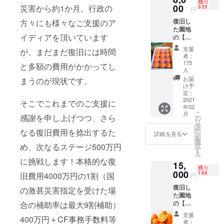
残り
00
災害から約1か月。行政の
325
円
復旧し
方々にも様々なご支援のア
た園地
イディアを頂いています
の【ハ
ウスせ
支援
が、まだまだ復旧には時間
とか】3
者：
ｋｇを
175
と多額の費用がかかってし
感謝の
人
気持ち
お届
まうのが現状です。
を込め
け予
たメッ
定：
2021
セージ
そこでこれまでのご支援に
年02
カード
こ
月
感謝を申し上げつつ、さら
と共に
の
リ
贈らせ
タ
ー
なる復旧費用を捻出するた
て頂き
ン
詳細を見る
を
ます。
選
択
め、次なるステージ500万円
す
る
に挑戦します！本格的な復
15,
残り
000
168
旧費用4000万円の1割（国
円
復旧し
の激甚災害指定を受けた場
た園地
の【完
合の補助率は最大9割補助）
熟ハウ
支援
400万円＋CF事務手数料等
スみか
者：