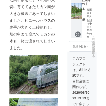
ｇ】
の【ハ
【ハウ
切に育ててきたミカン園が
ウスせ
ス津の
支援
とか】3
輝5ｋ
者：
大きな被害にあってしまい
ｋｇ、
ｇ】、4
10人
【完熟
月【ハ
ました。ビニールハウスの
お届
ハウス
ウスデ
け予
みか
裏手が大きく土砂崩れし、
コポン4
定：
ん】5ｋ
2021
ｋ
畑の中まで崩れてミカンの
年01
ｇに加
ｇ】。
こ
月
え、現
の
木も一緒に流されてしまい
リ
在植栽
タ
ー
中の
ン
詳細を見る
ました。
を
【苗
選
択
木】1本
す
る
のオー
このプロ
ナー様
ジェクト
（2023
年ま
は、
All-In方
で）に
式
です。
なって
頂きま
目標金額に
す。
関わらず、
2022年
頃から
2020/08/30
収穫が
23:59:59
ま
出来る
と思い
でに集まっ
ます。