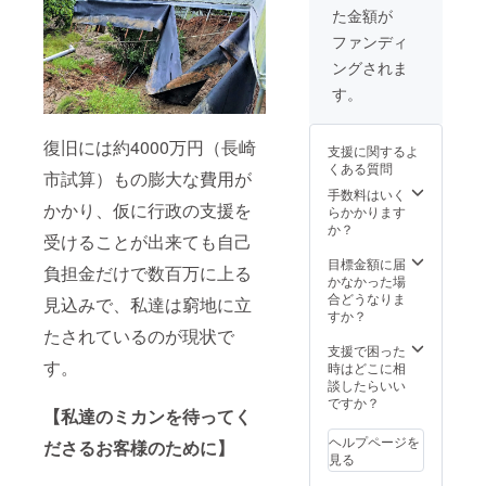
た金額が
収穫は
オー
ファンディ
ナー様
ングされま
ご自身
で収穫
す。
も出来
ます。
もちろ
復旧には約4000万円（長崎
支援に関するよ
ん収穫
くある質問
したミ
市試算）もの膨大な費用が
カンは
手数料はいく
かかり、仮に行政の支援を
オー
らかかります
ナー様
か？
受けることが出来ても自己
のもの
になり
目標金額に届
負担金だけで数百万に上る
ます。
かなかった場
収穫に
合どうなりま
見込みで、私達は窮地に立
来る事
すか？
が出来
たされているのが現状で
ない場
支援で困った
合は私
す。
時はどこに相
達が責
談したらいい
任を
ですか？
【私達のミカンを待ってく
持って
収穫し
ヘルプページを
ださるお客様のために】
お届け
見る
いたし
ます。