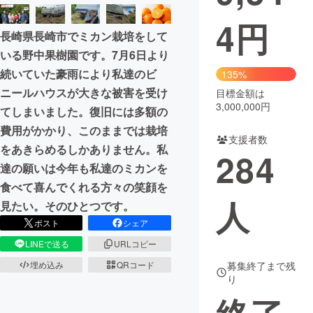
4
円
まちづくり・地域活性化
長崎県長崎市でミカン栽培をして
いる野中果樹園です。7月6日より
CAMPFIRE for Social Good
CAMPFIRE Creation
続いていた豪雨により私達のビ
135%
CAMPFIREふるさと納税
machi-ya
コミュニティ
ニールハウスが大きな被害を受け
目標金額は
3,000,000円
てしまいました。復旧には多額の
費用がかかり、このままでは栽培
支援者数
をあきらめるしかありません。私
284
達の願いは今年も私達のミカンを
食べて喜んでくれる方々の笑顔を
人
見たい。そのひとつです。
ポスト
シェア
LINEで送る
URLコピー
募集終了まで残
埋め込み
QRコード
り