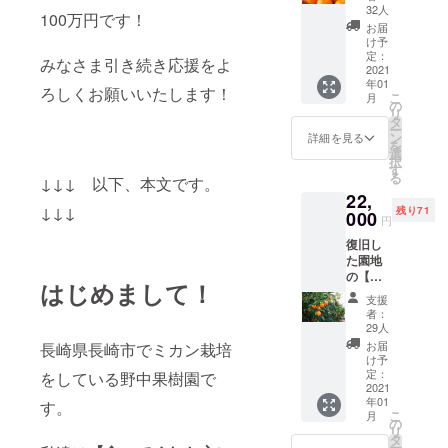
ん】5ｋ
32人
100万円です！
ｇを感
お届
謝の気
け予
持ちを
定：
みなさま引き続き応援をよ
込めた
2021
年01
メッ
ろしくお願いいたします！
こ
月
セージ
の
リ
カード
タ
ー
と共に
ン
詳細を見る
を
贈らせ
選
択
て頂き
す
る
↓↓↓ 以下、本文です。
ます。
22,
↓↓↓
残り71
000
円
復旧し
た園地
の【ハ
はじめまして！
ウスせ
支援
とか】3
者：
ｋｇと
29人
【完熟
お届
長崎県長崎市でミカン栽培
ハウス
け予
みか
定：
をしている野中果樹園で
ん】5ｋ
2021
年01
ｇを感
す。
こ
月
謝の気
の
リ
持ちを
タ
ー