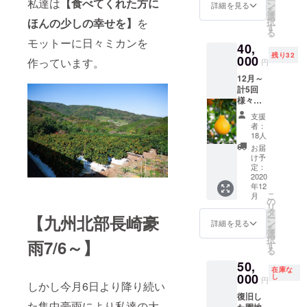
私達は
【食べてくれた方に
込めた
ン
詳細を見る
を
メッ
選
択
ほんの少しの幸せを】
を
セージ
す
る
カード
モットーに日々ミカンを
40,
と共に
残り32
贈らせ
000
作っています。
円
て頂き
12月～
ます。
計5回
ハウス
様々な
せとか
品種の
は2月中
支援
ミカン
旬以
者：
をお届
降、完
18人
けしま
熟ハウ
お届
す。12
スみか
け予
月【早
んは1月
定：
生温州
2020
中旬以
年12
みかん5
降の発
こ
月
ｋ
送にな
の
リ
ｇ】、1
りま
タ
ー
【九州北部長崎豪
月【完
す。
ン
詳細を見る
を
熟ハウ
選
択
雨7/6～】
スみか
す
る
ん5ｋ
50,
ｇ】、2
在庫な
月【ハ
000
し
円
しかし今月6日より降り続い
ウスせ
復旧し
とか3ｋ
た集中豪雨により私達の大
た園地