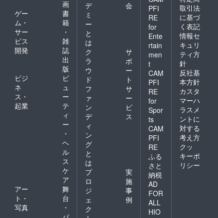
画
デ
会
取引法
PFI
ゲー
書
ミ
に基づ
RE
ム・
籍
ー
く表記
for
サー
・
と
情報セ
Ente
ビス
雑
は
キュリ
rtain
開発
誌
ク
サ
ティ方
men
出
ラ
ポ
針
t
版
ウ
ー
反社基
CAM
ビジ
ビ
ド
ト
本方針
PFI
ネ
ュ
フ
サ
カスタ
RE
ス・
ー
ァ
ー
マーハ
for
起業
テ
ン
ビ
ラスメ
Spor
ィ
デ
ス
ントに
ts
ー
ィ
対する
CAM
・
ン
考え方
PFI
ヘ
グ
クッ
RE
ル
と
キーポ
ふる
ス
は
リシー
さと
ケ
プ
実
納税
ア
ロ
施
AD
アー
舞
ジ
事
FOR
ト・
台
ェ
例
ALL
写真
・
ク
HIO
パ