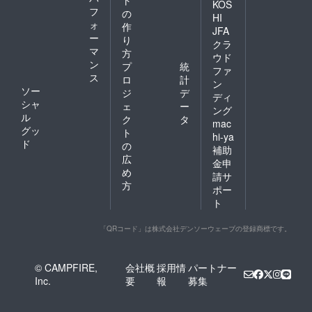
ト
KOS
フ
の
HI
ォ
作
JFA
ー
り
クラ
マ
方
ウド
ン
プ
統
ファ
ス
ロ
計
ン
ソー
ジ
デ
ディ
シャ
ェ
ー
ング
ル
ク
タ
mac
グッ
ト
hi-ya
ド
の
補助
広
金申
め
請サ
方
ポー
ト
「QRコード」は株式会社デンソーウェーブの登録商標です。
© CAMPFIRE,
会社概
採用情
パートナー
Inc.
要
報
募集