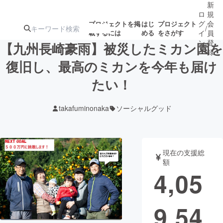
新
ロ
規
グ
会
プロジェクトを掲
はじ
プロジェクト
/
載するには
める
をさがす
イ
員
ン
登
【九州長崎豪雨】被災したミカン園を
録
復旧し、最高のミカンを今年も届け
たい！
人気のプロ
注目のリ
注目の新着プロ
募集終了が近いプ
もうすぐ公開
ジェクト
ターン
ジェクト
ロジェクト
されます
takafuminonaka
ソーシャルグッド
アート・写真
音楽
現在の支援総
テクノロジー・ガジェット
ゲーム・サ
額
4,05
映像・映画
書籍・雑誌
9,54
ビジネス・起業
チャレンジ