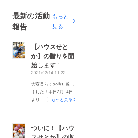
最新の活動
もっと
報告
見る
【ハウスせと
か】の贈りを開
始します！
2021/02/14 11:22
大変長らくお待た致し
ました！本日2月14日
より、【ハウスせと
もっと見る
か】を順次ご支援者の
みなさまに発送させて
頂きます！1週間程か
ついに！【ハウ
けて発送いたしますの
スせとか】の収
で、来週末くらいまで