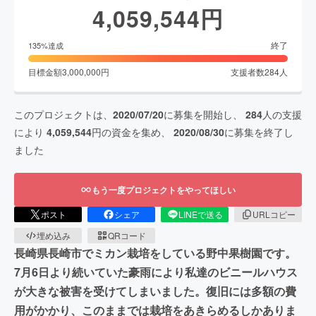
4,059,544
円
終了
135
%達成
目標金額
3,000,000
円
支援者数
284
人
このプロジェクトは、
2020/07/20
に募集を開始し、
284
人の支援
により
4,059,544
円の資金を集め、
2020/08/30
に募集を終了し
ました
もう一度プロジェクトをやってほしい
ポスト
シェア
LINEで送る
URLコピー
埋め込み
QRコード
長崎県長崎市でミカン栽培をしている野中果樹園です。
7月6日より続いていた豪雨により私達のビニールハウス
が大きな被害を受けてしまいました。復旧には多額の費
用がかかり、このままでは栽培をあきらめるしかありま