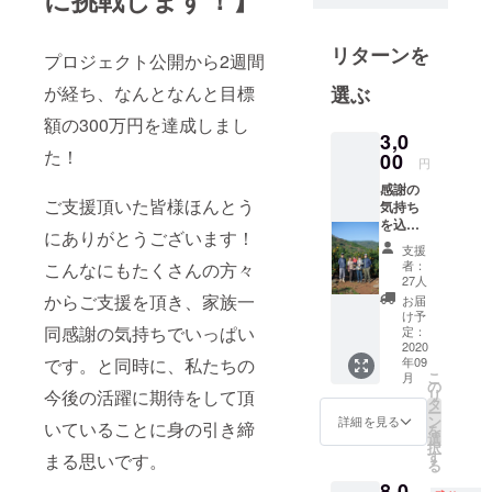
リターンを
プロジェクト公開から2週間
選ぶ
が経ち、なんとなんと目標
額の300万円を達成しまし
3,0
た！
00
円
感謝の
ご支援頂いた皆様ほんとう
気持ち
を込め
にありがとうございます！
てメッ
支援
セージ
者：
こんなにもたくさんの方々
カード
27人
もしく
からご支援を頂き、家族一
お届
はメー
け予
ルを送
同感謝の気持ちでいっぱい
定：
らせて
2020
年09
です。と同時に、私たちの
頂きま
こ
月
す。
の
リ
今後の活躍に期待をして頂
タ
ー
ン
詳細を見る
いていることに身の引き締
を
選
択
す
まる思いです。
る
8,0