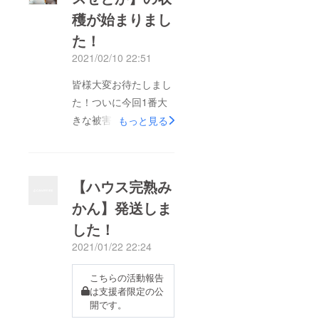
穫が始まりまし
にはみなさまのお手元
にお届けできるかと思
た！
います！お楽しみに！
2021/02/10 22:51
＼(^o^)／野中隆史
皆様大変お待たしまし
た！ついに今回1番大
きな被害を受けた【ハ
もっと見る
ウスせとか】の収穫が
始まりました＼(^o^)
／豪雨の後も、台風で
【ハウス完熟み
落ちまくったり、木が
かん】発送しま
枯れたりと本当に苦難
した！
の年にでした、、、。
しかしそれも皆様のお
2021/01/22 22:24
支えのおかげでここま
こちらの活動報告
で漕ぎ着ける事が出来
は支援者限定の公
ました！本当にありが
開です。
とうございました！お