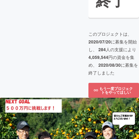
終了
このプロジェクトは、
2020/07/20
に募集を開始
し、
284
人の支援により
4,059,544
円の資金を集
め、
2020/08/30
に募集を
終了しました
もう一度プロジェク
トをやってほしい