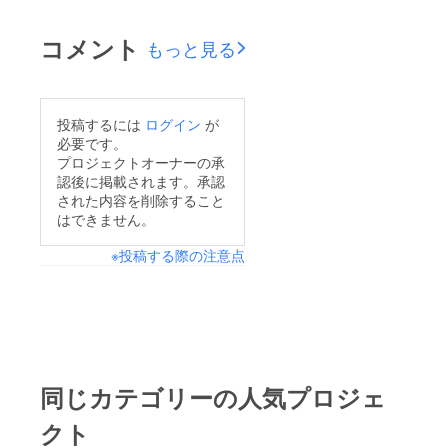
届けは2月15日過ぎよ
コメント
もっと見る
り順次となる予定で
す。もうしばらくお待
ち下さいませ！(^o^)
同時に収穫が終わった
投稿するには
ログイン
が
必要です。
【ハウス完熟みかん】
プロジェクトオーナーの承
の解体も始まりまし
認後に掲載されます。承認
た。やはり今回も10年
された内容を削除すること
はできません。
育ててきた木を切らね
ばならず、、、断腸の
※投稿する際の注意点
想いでしたが、致し方
なし！ごめん！と思い
ながら切りました。ま
た皆さんに美味しいみ
かんを届けるための新
同じカテゴリーの人気プロジェ
たな一歩と捉え、気持
ちを切り替えて頑張り
クト
ます！引き続き野中果