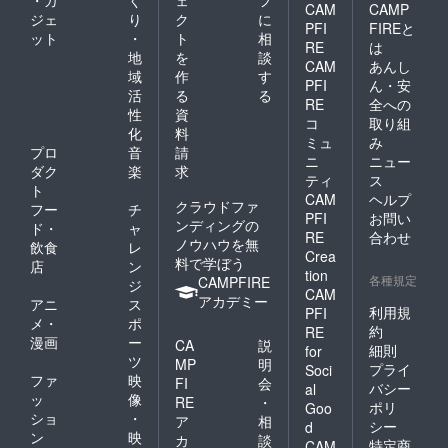
・ガ
く
ェ
フ
CAM
CAMP
ジェ
り
ク
に
PFI
FIREと
ット
・
ト
相
RE
は
地
を
談
CAM
あんし
域
作
す
PFI
ん・安
活
る
る
RE
全への
性
資
コ
取り組
化
料
ミュ
み
プロ
音
請
ニ
ニュー
ダク
楽
求
ティ
ス
ト
CAM
ヘルプ
クラウドファ
フー
チ
PFI
お問い
ンディングの
ド・
ャ
RE
合わせ
ノウハウを無
飲食
レ
Crea
料で学ぼう
店
ン
tion
各種規定
CAMPFIRE
ジ
CAM
アカデミー
アニ
ス
利用規
PFI
メ・
ポ
約
RE
漫画
ー
CA
説
細則
for
ツ
MP
明
プライ
Soci
ファ
映
FI
会
バシー
al
ッ
像
RE
・
ポリ
Goo
ショ
・
ア
相
シー
d
ン
映
カ
談
特定商
CAM