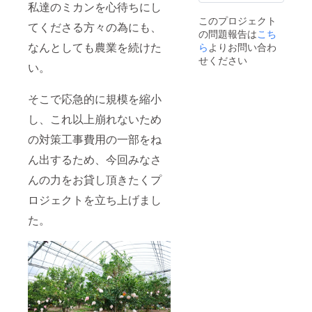
私達のミカンを心待ちにし
※送料は
このプロジェクト
無料で
てくださる方々の為にも、
の問題報告は
こち
お届け
いたし
なんとしても農業を続けた
ら
よりお問い合わ
ます。
せください
い。
※園地に
お越し
の際の
そこで応急的に規模を縮小
交通費
はオー
し、これ以上崩れないため
ナー様
負担に
の対策工事費用の一部をね
なりま
す。
ん出するため、今回みなさ
んの力をお貸し頂きたくプ
ロジェクトを立ち上げまし
た。