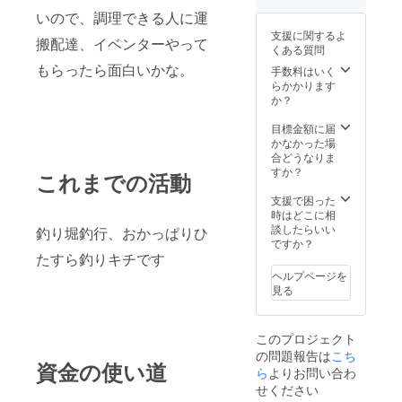
いので、調理できる人に運
支援に関するよ
搬配達、イベンターやって
くある質問
もらったら面白いかな。
手数料はいく
らかかります
か？
目標金額に届
かなかった場
合どうなりま
すか？
これまでの活動
支援で困った
時はどこに相
談したらいい
釣り堀釣行、おかっぱりひ
ですか？
たすら釣りキチです
ヘルプページを
見る
このプロジェクト
の問題報告は
こち
資金の使い道
ら
よりお問い合わ
せください