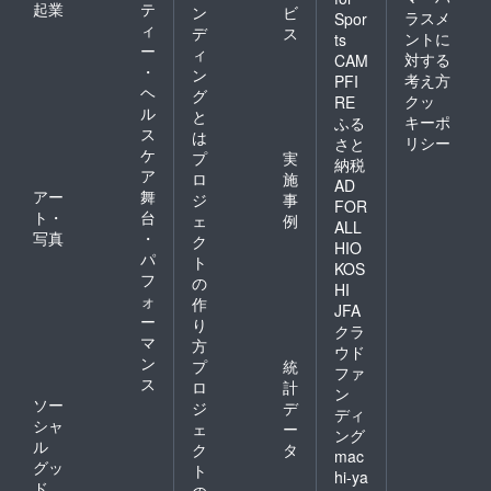
起業
テ
ン
ビ
ラスメ
Spor
ィ
デ
ス
ントに
ts
ー
ィ
対する
CAM
・
ン
考え方
PFI
ヘ
グ
クッ
RE
ル
と
キーポ
ふる
ス
は
リシー
さと
ケ
プ
実
納税
ア
ロ
施
AD
アー
舞
ジ
事
FOR
ト・
台
ェ
例
ALL
写真
・
ク
HIO
パ
ト
KOS
フ
の
HI
ォ
作
JFA
ー
り
クラ
マ
方
ウド
ン
プ
統
ファ
ス
ロ
計
ン
ソー
ジ
デ
ディ
シャ
ェ
ー
ング
ル
ク
タ
mac
グッ
ト
hi-ya
ド
の