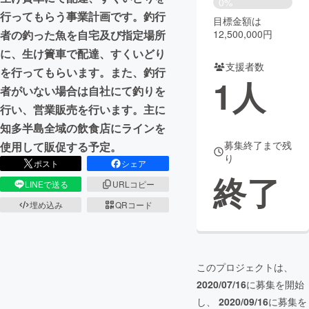
0%
行ってもらう事業計画です。釣行
目標金額は
まちづくり・地域活性化
12,500,000円
者の釣った魚を自宅及び指定場所
に、生け簀車で配達、すくいどり
支援者数
CAMPFIRE for Social Good
CAMPFIRE Creation
を行ってもらいます。また、釣行
1
人
CAMPFIREふるさと納税
machi-ya
コミュニティ
者がいない場合は自社にて釣りを
行い、営業販売を行います。主に
知多半島全域の飲食店にラインを
募集終了まで残
使用して販促する予定。
り
ポスト
シェア
終了
LINEで送る
URLコピー
埋め込み
QRコード
このプロジェクトは、
2020/07/16
に募集を開始
し、
2020/09/16
に募集を