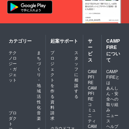
カテゴリー
起案サポート
サ
CAMP
ー
FIRE
テク
ま
プ
ス
ビ
につい
ノロ
ち
ロ
タ
ス
て
ジー
づ
ジ
ッ
・ガ
く
ェ
フ
CAM
CAMP
ジェ
り
ク
に
PFI
FIREと
ット
・
ト
相
RE
は
地
を
談
CAM
あんし
域
作
す
PFI
ん・安
活
る
る
RE
全への
性
資
コ
取り組
化
料
ミュ
み
プロ
音
請
ニ
ニュー
ダク
楽
求
ティ
ス
ト
CAM
ヘルプ
クラウドファ
フー
チ