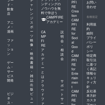
PFI
お問い
ンディングの
ド・
ャ
RE
合わせ
ノウハウを無
飲食
レ
Crea
料で学ぼう
店
ン
tion
各種規定
CAMPFIRE
ジ
CAM
アカデミー
アニ
ス
利用規
PFI
メ・
ポ
約
RE
漫画
ー
CA
説
細則
for
ツ
MP
明
プライ
Soci
ファ
映
FI
会
バシー
al
ッ
像
RE
・
ポリ
Goo
ショ
・
ア
相
シー
d
ン
映
カ
談
特定商
CAM
画
デ
会
取引法
PFI
ゲー
書
ミ
に基づ
RE
ム・
籍
ー
く表記
for
サー
・
と
情報セ
Ente
ビス
雑
は
キュリ
rtain
開発
誌
ク
サ
ティ方
men
出
ラ
ポ
針
t
版
ウ
ー
反社基
CAM
ビジ
ビ
ド
ト
本方針
PFI
ネ
ュ
フ
サ
カスタ
RE
ス・
ー
ァ
ー
マーハ
for