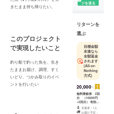
ジを送る
きたまま持ち帰りたい。
リターンを
選ぶ
このプロジェクト
で実現したいこと
目標金額
未達なら
全額返金
されます
釣り船で釣った魚を、生き
(All-or-
たままお届け、調理、すく
Nothing
方式)
いどり、つかみ取りのイベ
ントを行いたい
20,000
円
無料乗船券 2回
分 （10000円
×2回分） 有効期
限 1年間
支援者：1人
（2021/1月中旬
お届け予定：