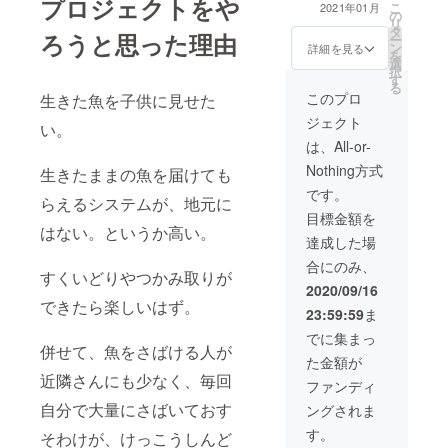
プロジェクトをや
ごろから2022
こ
2021年01月
の
年/1月中旬ごろ
リ
タ
まで）
ろうと思った理由
ー
ン
詳細を見る
を
選
択
す
る
このプロ
生きた魚を子供に見せた
ジェクト
い。
は、All-or-
Nothing方式
生きたままの魚を届けても
です。
らえるシステムが、地元に
目標金額を
はない。というか高い。
達成した場
合にのみ、
すくいどりやつかみ取りが
2020/09/16
できたら楽しいはず。
23:59:59
ま
でに集まっ
併せて、魚をさばける人が
た金額が
近隣さんにも少なく、毎回
ファンディ
自分で大量にさばいておす
ングされま
す。
そわけが、けっこうしんど