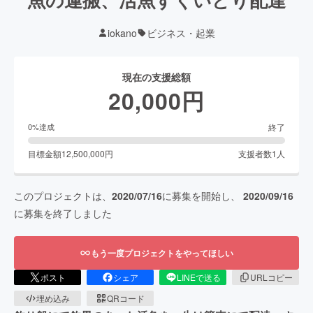
iokano
ビジネス・起業
現在の支援総額
20,000
円
終了
0
%達成
目標金額
12,500,000
円
支援者数
1
人
このプロジェクトは、
2020/07/16
に募集を開始し、
2020/09/16
に募集を終了しました
もう一度プロジェクトをやってほしい
ポスト
シェア
LINEで送る
URLコピー
埋め込み
QRコード