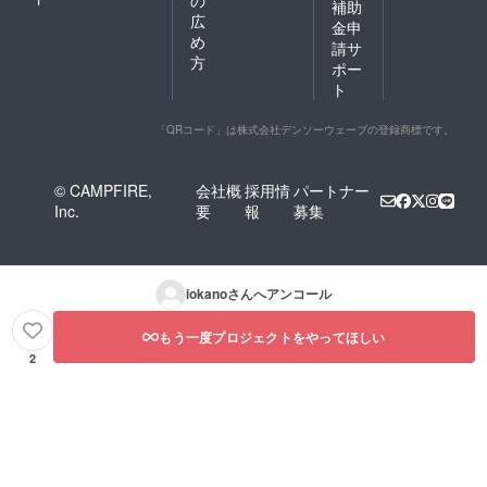
補助
広
金申
め
請サ
方
ポー
ト
「QRコード」は株式会社デンソーウェーブの登録商標です。
© CAMPFIRE,
会社概
採用情
パートナー
Inc.
要
報
募集
iokano
さんへアンコール
もう一度プロジェクトをやってほしい
2