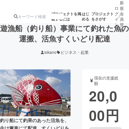
新
ロ
規
グ
会
プロジェクトを掲
はじ
プロジェクト
/
載するには
める
をさがす
イ
員
ン
登
遊漁船（釣り船）事業にて釣れた魚の
録
運搬、活魚すくいどり配達
人気のプロ
注目のリ
注目の新着プロ
募集終了が近いプ
もうすぐ公開
iokano
ビジネス・起業
ジェクト
ターン
ジェクト
ロジェクト
されます
アート・写真
音楽
現在の支援総
額
20,0
テクノロジー・ガジェット
ゲーム・サ
00
円
映像・映画
書籍・雑誌
釣り船にて釣果のあった活魚を、
ビジネス・起業
チャレンジ
生け簀車にて配達、すくいどりを