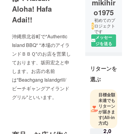
mikihir
Aloha! Hafa
o1975
Adai!!
初めてのプ
ロジェクト
です
沖縄県北谷町で"Authentic
メッセー
ジを送る
Island BBQ" "本場のアイラ
ンドＢＢＱ"のお店を営業し
ております、坂田宏之と申
リターンを
します。お店の名前
選ぶ
は"Beachgang Islandgrill/
ビーチギャングアイランド
目標金額
グリル"といいます。
未達でも
リターン
が届きま
す
(All-in
方式)
2,0