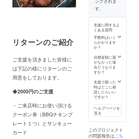
ングされま
にて、
物、一
ットス
催行日
切のＢ
キー、
す。
等のお
ＢＱ機
バナナ
打合せ
材。*Ｂ
ボー
致しま
ＢＱ調
ト、他3
支援に関するよ
す。 *有
理もご
種乗り
くある質問
効期限
支援者
物）遊
は2022
様の為
び放
手数料はいく
リターンのご紹介
年10月
に専属
題！ 人
らかかります
31日、
で致し
数：4名
か？
但しコ
ます。
様まで
ロナの
手ぶら
場所：
目標金額に届
ご支援を頂きました皆様に
状況等
で来て
沖縄本
かなかった場
の不測
頂いて
島中部
合どうなりま
は下記の様にリターンのご
の事態
結構で
（後日
すか？
発生時
す。 備
ご連絡
用意をしております。
は柔軟
考：
致しま
支援で困った
に期限
ビーチ
す） 含
時はどこに相
◆
2000円のご支援
の延長
で行い
まれる
談したらいい
対応さ
ますの
もの：
ですか？
せて頂
でＢＢ
食事、
・ご来店時にお使い頂ける
きま
Ｑしな
飲み
ヘルプページを
す。
がら泳
物、一
見る
クーポン券（BBQチキンプ
いだり
切のＢ
遊んだ
ＢＱ機
レート１つ）とサンキュー
りもで
材。*Ｂ
このプロジェクト
きま
ＢＱ調
カード
の問題報告は
こち
す！ *有
理もご