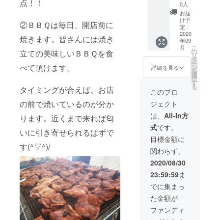
点！！
支援者
ＢＢＱ
ビーチ
日、但
0人
様の為
会場送
ＢＢＱ
しコロ
お届
に専属
迎付き *
ご招
ナの状
け予
②ＢＢＱは毎日、開店前に
で致し
ご支援
待。
況等の
定：
ます。
の際に
ビーチ
2020
不測の
焼きます。皆さんには焼き
年09
手ぶら
はメー
ギャン
事態発
こ
月
で来て
ル、そ
グがご
生時は
の
立ての美味しいＢＢＱを食
リ
頂いて
の後お
支援者
柔軟に
タ
ー
結構で
電話等
様のだ
べて頂けます。
期限の
ン
詳細を見る
を
す。 備
にて、
けの為
延長対
選
択
考：
催行日
に、完
応させ
す
る
タイミングが合えば、お店
ビーチ
等のお
全プラ
て頂き
このプロ
で行い
打合せ
イベー
ます。
の前で焼いているのが分か
ジェクト
ますの
致しま
トビー
でＢＢ
す。 人
チＢＢ
は、
All-In方
ります。近くまで来れば匂
Ｑしな
数：4名
Ｑをご
式
です。
がら泳
様まで
提供致
いに引き寄せられるはずで
いだり
場所：
しま
目標金額に
遊んだ
沖縄本
す。 ★
す(^▽^)/
関わらず、
りもで
島中部
宿泊ホ
きま
（後日
テル⇔
2020/08/30
す！ *ご
ご連絡
ＢＢＱ
23:59:59
ま
支援の
致しま
会場送
際には
す） 含
迎付き
でに集まっ
メー
まれる
★マリ
た金額が
ル、そ
もの：
ンス
の後お
食事、
ポーツ
ファンディ
電話等
飲み
（ジェ