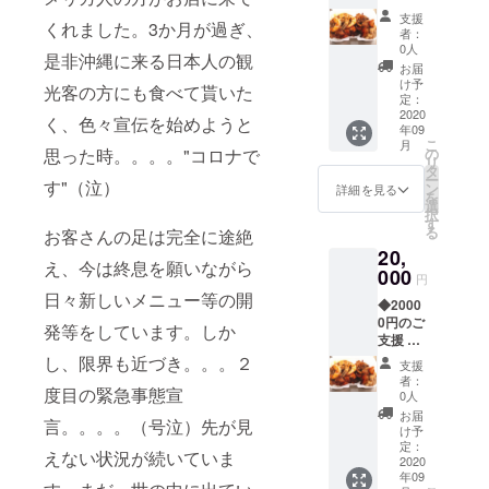
（ご家
ルＴ
欄にご
支援
くれました。3か月が過ぎ、
族、グ
シャツ1
記入く
者：
ループ
枚また
ださい *
0人
是非沖縄に来る日本人の観
で沖縄
は帽子1
有効期
お届
旅行計
つ *Ｔ
限は
け予
光客の方にも食べて貰いた
画の方
シャ
定：
2022年
向け）
2020
ツ、帽
10月31
く、色々宣伝を始めようと
年09
・ご来
子はご
日、但
こ
月
店時に
来店時
思った時。。。。"コロナで
の
しコロ
リ
お使い
にお渡
タ
ナの状
ー
す"（泣）
頂ける
しまた
ン
況等の
詳細を見る
を
クーポ
は、郵
選
不測の
択
ン券
送にて
す
事態発
る
お客さんの足は完全に途絶
（当店
送らせ
生時は
20,
人気ナ
て頂き
柔軟に
え、今は終息を願いながら
ンバー
000
ます。 *
期限の
円
１、
ご支援
延長対
日々新しいメニュー等の開
◆2000
ビーチ
の際
応させ
0円のご
ギャン
に、ご
発等をしています。しか
て頂き
支援 ・
グボム
希望の
ます。
ご来店
（全部
し、限界も近づき。。。２
お渡し
支援
時にお
乗せ）1
方法
者：
度目の緊急事態宣
使い頂
つ /
（郵送
0人
ける
BBQチ
or ご来
お届
言。。。。（号泣）先が見
クーポ
キンプ
店時手
け予
ン券
レート2
定：
渡し）
えない状況が続いていま
（当店
2020
つ/BBQ
を備考
年09
人気ナ
チキン
欄にご