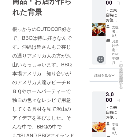
商品・お店が作ら
00
円
れた背景
・ご来
店時に
お使い
頂ける
支援
根っからのOUTDOOR好き
クーポ
者：
ン券
0人
で、BBQは特に好きなんで
（BBQ
お届
チキン
け予
す。沖縄は皆さんもご存じ
プレー
定：
ト１
2020
の通りアメリカ人の方が沢
年09
つ）と
こ
月
山いらっしゃいます。BBQ
サン
の
リ
キュー
タ
ー
本場アメリカ！知り合いが
カード *
ン
詳細を見る
を
ご支援
選
のアメリカ人達がビーチＢ
択
の際
す
る
に、ご
ＢＱやホームパーティーで
3,0
希望の
お渡し
00
独自の色々なレシピで用意
円
方法
・ご来
してくる具材を見て沢山の
（郵送
店時に
or ご来
アイデアを学びました。そ
お使い
店時手
頂ける
渡し）
支援
んな中で、BBQの中で
クーポ
を備考
者：
ン券
欄にご
0人
も"ISLAND BBQ/アイランド
（BBQ