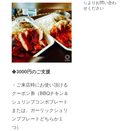
効期限
支援者
ら
よりお問い合わ
は2022
様の為
せください
年10月
に専属
31日、
で致し
但しコ
ます。
ロナの
手ぶら
状況等
で来て
の不測
頂いて
の事態
結構で
発生時
す。 備
は柔軟
考：
に期限
ビーチ
の延長
で行い
対応さ
ますの
せて頂
でＢＢ
◆
3000円のご支援
きま
Ｑしな
す。
がら泳
いだり
・ご来店時にお使い頂ける
遊んだ
りもで
クーポン券（BBQチキン＆
きま
す！ *ご
シュリンプコンボプレート
支援の
際には
または、ガーリックシュリ
メー
ンププレートどちらか１
ル、そ
の後お
つ）
電話等