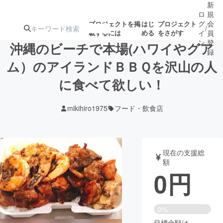
新
ロ
規
グ
会
プロジェクトを掲
はじ
プロジェクト
/
載するには
める
をさがす
イ
員
ン
登
沖縄のビーチで本場(ハワイやグア
録
ム）のアイランドＢＢＱを沢山の人
に食べて欲しい！
人気のプロ
注目のリ
注目の新着プロ
募集終了が近いプ
もうすぐ公開
ジェクト
ターン
ジェクト
ロジェクト
されます
mikihiro1975
フード・飲食店
アート・写真
音楽
現在の支援総
テクノロジー・ガジェット
ゲーム・サ
額
0
円
映像・映画
書籍・雑誌
0%
ビジネス・起業
チャレンジ
目標金額は