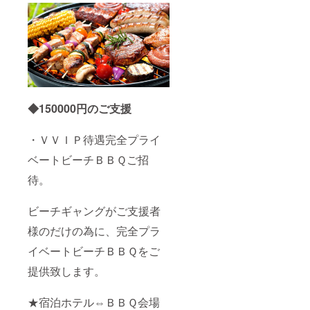
◆150000
円のご支援
・ＶＶＩＰ待遇完全プライ
ベートビーチＢＢＱご招
待。
ビーチギャングがご支援者
様のだけの為に、完全プラ
イベートビーチＢＢＱをご
提供致します。
★宿泊ホテル⇔ＢＢＱ会場