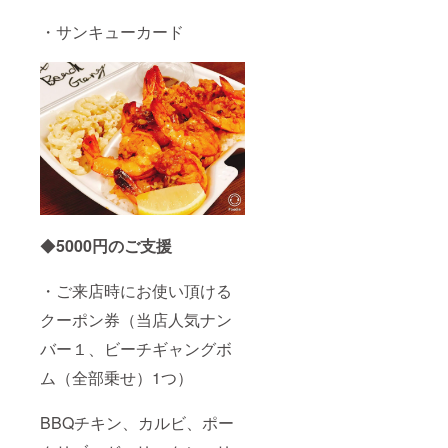
にて、
催行日
・サンキューカード
等のお
打合せ
致しま
す。 *有
効期限
は2022
年10月
31日、
但しコ
ロナの
状況等
の不測
の事態
◆
5000
円のご支援
発生時
は柔軟
に期限
・ご来店時にお使い頂ける
の延長
対応さ
クーポン券（当店人気ナン
せて頂
きま
バー１、ビーチギャングボ
す。
ム（全部乗せ）1つ）
BBQチキン、カルビ、ポー