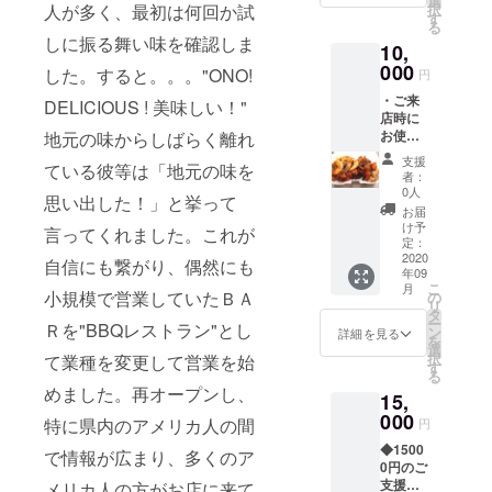
選
人が多く、最初は何回か試
択
つ）
を備考
す
る
BBQチ
欄にご
しに振る舞い味を確認しま
10,
キン、
記入く
カル
000
ださい *
した。すると。。。"ONO!
円
ビ、
有効期
・ご来
ポーク
DELICIOUS ! 美味しい！"
限は
店時に
リブ、
2022年
お使い
地元の味からしばらく離れ
ガー
10月31
頂ける
リック
日、但
支援
ている彼等は「地元の味を
クーポ
シュリ
しコロ
者：
ン券
ンプの
ナの状
0人
思い出した！」と挙って
（当店
全部盛
況等の
お届
人気ナ
りで
不測の
け予
言ってくれました。これが
ンバー
す！！
定：
事態発
１、
2020
・サン
生時は
自信にも繋がり、偶然にも
年09
ビーチ
キュー
柔軟に
こ
月
ギャン
小規模で営業していたＢＡ
カード *
の
期限の
リ
グボム
ご支援
タ
延長対
ー
Ｒを"BBQレストラン"とし
（全部
の際
ン
応させ
詳細を見る
を
乗せ）1
に、ご
選
て頂き
択
て業種を変更して営業を始
つ） ・
希望の
す
ます。
る
ビーチ
お渡し
めました。再オープンし、
15,
ギャン
方法
グアイ
000
（郵送
特に県内のアメリカ人の間
円
ランド
or ご来
◆1500
グリ
店時手
で情報が広まり、多くのア
0円のご
ル、オ
渡し）
支援
メリカ人の方がお店に来て
リジナ
を備考