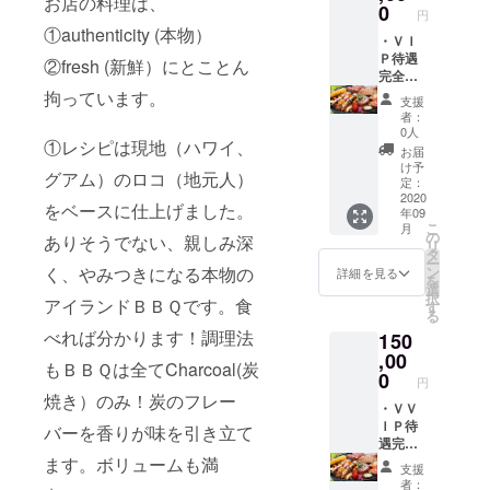
お店の料理は、
トビー
ツ、帽
0
ださい *
円
チＢＢ
子はご
有効期
①authenticity (本物）
Ｑをご
・ＶＩ
来店時
限は
提供致
Ｐ待遇
にお渡
2022年
②fresh (新鮮）にとことん
しま
完全プ
しまた
10月31
す。 人
ライ
拘っています。
は、郵
日、但
支援
数：2名
ベート
送にて
しコロ
者：
様分ま
ビーチ
送らせ
ナの状
0人
①レシピは現地（ハワイ、
でご用
ＢＢＱ
て頂き
況等の
お届
意しま
ご招
ます。 *
不測の
け予
グアム）のロコ（地元人）
す 場
待。
ご支援
定：
事態発
所：沖
ビーチ
2020
の際
生時は
をベースに仕上げました。
年09
縄本島
ギャン
に、ご
柔軟に
こ
月
中部
グがご
希望の
の
期限の
ありそうでない、親しみ深
リ
（後日
支援者
お渡し
タ
延長対
ー
ご連絡
様のだ
方法
く、やみつきになる本物の
ン
応させ
詳細を見る
を
致しま
けの為
（郵送
選
て頂き
択
アイランドＢＢＱです。食
す） 含
に、完
or ご来
す
ます。
る
まれる
全プラ
店時手
べれば分かります！調理法
150
もの：
イベー
渡し）
食事、
トビー
,00
を備考
もＢＢＱは全てCharcoal(炭
飲み
チＢＢ
欄にご
0
円
物、一
Ｑをご
記入く
焼き）のみ！炭のフレー
切のＢ
提供致
・ＶＶ
ださい *
ＢＱ機
しま
ＩＰ待
有効期
バーを香りが味を引き立て
材。*Ｂ
す。 ★
遇完全
限は
ＢＱ調
宿泊ホ
プライ
ます。ボリュームも満
2022年
支援
理もご
テル⇔
ベート
10月31
者：