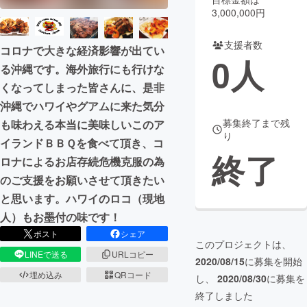
3,000,000円
まちづくり・地域活性化
支援者数
コロナで大きな経済影響が出てい
0
人
る沖縄です。海外旅行にも行けな
CAMPFIRE for Social Good
CAMPFIRE Creation
くなってしまった皆さんに、是非
CAMPFIREふるさと納税
machi-ya
コミュニティ
沖縄でハワイやグアムに来た気分
募集終了まで残
も味わえる本当に美味しいこのア
り
イランドＢＢＱを食べて頂き、コ
終了
ロナによるお店存続危機克服の為
のご支援をお願いさせて頂きたい
と思います。ハワイのロコ（現地
人）もお墨付の味です！
ポスト
シェア
このプロジェクトは、
LINEで送る
URLコピー
2020/08/15
に募集を開始
埋め込み
QRコード
し、
2020/08/30
に募集を
終了しました