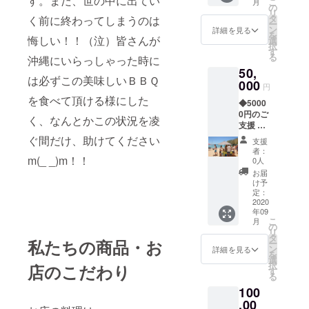
す。まだ、世の中に出てい
こ
月
ンバー
＆シュ
の
記入く
リ
１、
リンプ
タ
く前に終わってしまうのは
ださい
ー
ビーチ
コンボ
ン
Tシャツ
詳細を見る
を
ギャン
悔しい！！（泣）皆さんが
プレー
選
に関し
択
グボム
トまた
す
ては備
る
沖縄にいらっしゃった時に
（全部
は、
考欄に
50,
乗せ）1
ガー
お好き
は必ずこの美味しいＢＢＱ
つ） ・
000
リック
な色を
円
ビーチ
シュリ
ご記入
を食べて頂ける様にした
◆5000
ギャン
ンププ
くださ
0円のご
グアイ
レート
い。 *有
く、なんとかこの状況を凌
支援 ・
ランド
どちら
効期限
完全プ
グリ
ぐ間だけ、助けてください
か１つ
は2022
支援
ライ
ル、オ
）合計
年10月
者：
ベート
m(_ _)m！！
リジナ
４つ。 *
0人
31日、
ビーチ
ルＴ
ご支援
但しコ
お届
ＢＢＱ
シャツ1
の際
け予
ロナの
ご招
枚 ・
定：
に、ご
状況等
待。
2020
ビーチ
希望の
の不測
年09
ビーチ
ギャン
お渡し
の事態
こ
月
ギャン
グアイ
の
方法
発生時
リ
グがご
ランド
タ
（郵送
は柔軟
私たちの商品・お
ー
支援者
グリ
ン
or ご来
詳細を見る
に期限
を
様のだ
ル、オ
選
店時手
の延長
択
店のこだわり
けの為
リジナ
す
渡し）
対応さ
る
に、完
ル帽子1
を備考
せて頂
100
全プラ
つ *Ｔ
欄にご
きま
イベー
,00
シャ
記入く
す。