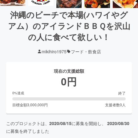
沖縄のビーチで本場(ハワイやグ
アム）のアイランドＢＢＱを沢山
の人に食べて欲しい！
mikihiro1975
フード・飲食店
現在の支援総額
0
円
終了
0
%達成
目標金額
3,000,000
円
支援者数
0
人
このプロジェクトは、
2020/08/15
に募集を開始し、
2020/08/30
に募集を終了しました