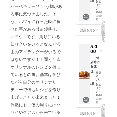
記入く
お届
チキン
ださい *
け予
バーベキュー"という物があ
＆シュ
有効期
定：
リンプ
2020
限は
る事に気づきました。そ
年09
コンボ
2022年
こ
月
う、ハワイに行った時に食
プレー
10月31
の
リ
トまた
日、但
タ
ー
べた事がある”あの美味し
は、
しコロ
ン
詳細を見る
を
ガー
ナの状
選
い!!"やつです。周りにいる
択
リック
況等の
す
る
シュリ
不測の
知り合いを辿るとなんと沢
5,0
ンププ
事態発
レート
00
生時は
山のアイランダーがいるで
円
どちら
柔軟に
・ご来
か１
はないですか！！聞くと皆
期限の
店時に
つ） ・
延長対
オリジナルのレシピを持っ
お使い
サン
応させ
頂ける
キュー
て頂き
支援
ているとの事。基本は学び
クーポ
カード *
ます。
者：
ン券
ご支援
0人
ながら自分のオリジナリ
（当店
の際
お届
人気ナ
に、ご
け予
ティーで僕もレシピを作り
ンバー
希望の
定：
１、
2020
お渡し
上げることが出来ました！
年09
ビーチ
方法
こ
月
ギャン
偶然にも、僕の周りにはハ
（郵送
の
リ
グボム
or ご来
タ
ー
ワイやグアムから来ている
（全部
店時手
ン
詳細を見る
を
乗せ）1
渡し）