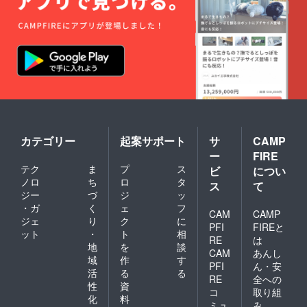
カテゴリー
起案サポート
サ
CAMP
ー
FIRE
テク
ま
プ
ス
ビ
につい
ノロ
ち
ロ
タ
ス
て
ジー
づ
ジ
ッ
・ガ
く
ェ
フ
CAM
CAMP
ジェ
り
ク
に
PFI
FIREと
ット
・
ト
相
RE
は
地
を
談
CAM
あんし
域
作
す
PFI
ん・安
活
る
る
RE
全への
性
資
コ
取り組
化
料
ミュ
み