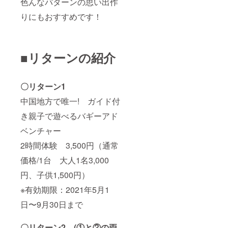
色んなパターンの思い出作
フト券
+スキー
りにもおすすめです！
orス
ノー
ボード
レンタ
ル）
■リターンの紹介
（通常
27,600
円相
当） ※
〇リターン1
有効期
限：
中国地方で唯一! ガイド付
2021年
き親子で遊べるバギーアド
3月
(シーズ
ベンチャー
ン終了)
まで
2時間体験 3,500円（通常
■①と②
がセッ
価格/1台 大人1名3,000
トに
なった
円、子供1,500円）
リター
※有効期限：2021年5月1
ン設定
です。
日〜9月30日まで
※フォト
ウエ
ディン
〇リターン2 (①と②の両