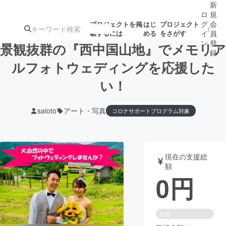
新
ロ
規
グ
会
プロジェクトを掲
はじ
プロジェクト
/
載するには
める
をさがす
イ
員
ン
登
景観抜群の『西中国山地』でメモリア
録
ルフォトウェディングを応援した
い！
人気のプロ
注目のリ
注目の新着プロ
募集終了が近いプ
もうすぐ公開
ジェクト
ターン
ジェクト
ロジェクト
されます
saioto
アート・写真
コロナサポートプログラム対象
アート・写真
音楽
現在の支援総
テクノロジー・ガジェット
ゲーム・サ
額
0
円
映像・映画
書籍・雑誌
0%
ビジネス・起業
チャレンジ