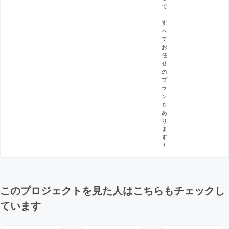
で
、
す
べ
て
お
任
せ
の
プ
ラ
ン
も
あ
り
ま
す
！
このプロジェクトを見た人はこちらもチェックし
ています