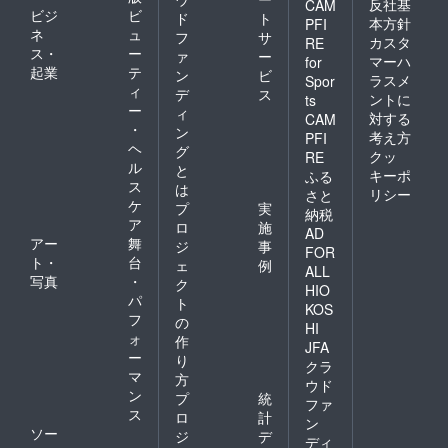
反社基
CAM
ビジ
ビ
ド
ト
本方針
PFI
ネ
ュ
フ
サ
カスタ
RE
ス・
ー
ァ
ー
マーハ
for
起業
テ
ン
ビ
ラスメ
Spor
ィ
デ
ス
ントに
ts
ー
ィ
対する
CAM
・
ン
考え方
PFI
ヘ
グ
クッ
RE
ル
と
キーポ
ふる
ス
は
リシー
さと
ケ
プ
実
納税
ア
ロ
施
AD
アー
舞
ジ
事
FOR
ト・
台
ェ
例
ALL
写真
・
ク
HIO
パ
ト
KOS
フ
の
HI
ォ
作
JFA
ー
り
クラ
マ
方
ウド
ン
プ
統
ファ
ス
ロ
計
ン
ソー
ジ
デ
ディ