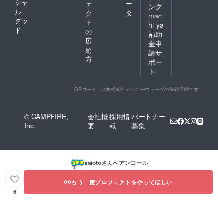
シャ
ェ
ー
ング
ル
ク
タ
mac
グッ
ト
hi-ya
ド
の
補助
広
金申
め
請サ
方
ポー
ト
「QRコード」は株式会社デンソーウェーブの登録商標です。
© CAMPFIRE,
会社概
採用情
パートナー
Inc.
要
報
募集
saioto
さんへアンコール
もう一度プロジェクトをやってほしい
6