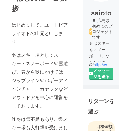
拶
saioto
広島県
はじめまして。ユートピア
初めてのプ
ロジェクト
サイオトの山元と申しま
です
す。
冬はスキー
やスノー
冬はスキー場としてス
ボード、ソ
リなどの雪
キー・スノーボードや雪遊
http://www.saioto.co.jp/
遊びが楽し
メッセー
び、春から秋にかけては
めるスキー
ジを送る
ジップラインやバギーアド
場。
春から秋（4
ベンチャー、カヤックなど
月～11月）
アウトドアを中心に運営を
リターンを
の期間は大
しております。
自然いっぱ
選ぶ
いの中での
昨冬は雪不足もあり、幣ス
ジップライ
目標金額
ンやバギー
キー場も大打撃を受けまし