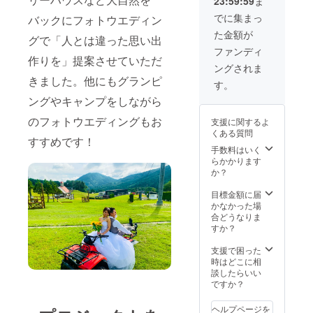
23:59:59
ま
ブラン
ん。
コ・ツ
でに集まっ
バックにフォトウエディン
リーハ
た金額が
ウス・
グで「人とは違った思い出
グラン
ファンディ
ピング
作りを」提案させていただ
ングされま
※ご希望
きました。他にもグランピ
の日を
す。
電話に
ングやキャンプをしながら
てご予
約くだ
のフォトウエディングもお
支援に関するよ
さい。
くある質問
標高700
すすめです！
ｍ以上
手数料はいく
あるの
らかかります
で夏で
か？
も涼し
く過ご
目標金額に届
しやす
かなかった場
いで
合どうなりま
す。西
すか？
中国山
地は涼
支援で困った
しくて
時はどこに相
さわや
談したらいい
かです
ですか？
よ～！
秋は山
ヘルプページを