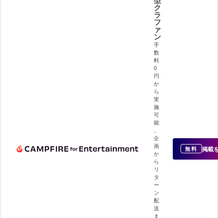
ク
ラ
フ
ァ
ン
手
数
料
0
円
か
ら
実
施
可
能
。
企
画
掲載
無料
か
ら
リ
タ
ー
ン
配
送
ま