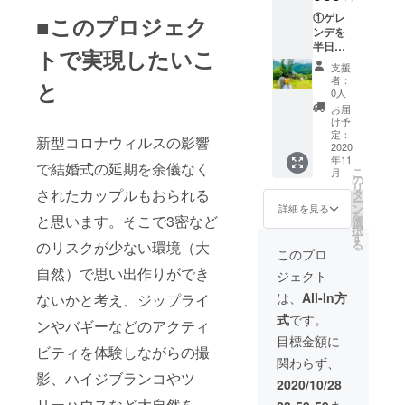
円） ※
①ゲレ
有効期
■このプロジェク
ンデを
限：
半日貸
2021年
トで実現したいこ
切（11
5月1日
支援
月1日〜
～9月30
者：
と
11月30
日 ※今
0人
日） ■
季の営
お届
フォト
業は10
け予
ウェ
月をも
定：
新型コロナウィルスの影響
ディン
2020
ちまし
年11
グなど
て終了
で結婚式の延期を余儀なく
こ
月
に自由
させて
の
リ
に使っ
いただ
されたカップルもおられる
タ
ー
てくだ
きます
ン
詳細を見る
を
と思います。そこで3密など
さい。
ので、
選
択
以下の
来年の5
す
る
のリスクが少ない環境（大
アク
月1日か
このプロ
ティビ
らご利
自然）で思い出作りができ
ジェクト
ティを
用いた
自由に
だけま
は、
All-In方
ないかと考え、ジップライ
使えま
す。 ※
式
です。
す。 ・
現地ま
ンやバギーなどのアクティ
ジップ
での交
目標金額に
ライ
ビティを体験しながらの撮
通費は
関わらず、
ン・バ
プラン
影、ハイジブランコやツ
ギー・
に含ま
2020/10/28
ハイジ
れませ
リーハウスなど大自然を