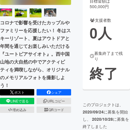
目標金額は
500,000円
まちづくり・地域活性化
支援者数
コロナで影響を受けたカップルや
0
人
CAMPFIRE for Social Good
CAMPFIRE Creation
ファミリーを応援したい！ 冬はス
CAMPFIREふるさと納税
machi-ya
コミュニティ
キーリゾート、夏はアウトドアと
年間を通じてお楽しみいただける
募集終了まで残
『ユートピアサイオト』。西中国
り
山地の大自然の中でアクティビ
終了
ティを満喫しながら、オリジナル
のメモリアルフォトを撮影しよ
う！
ポスト
シェア
LINEで送る
URLコピー
このプロジェクトは、
埋め込み
QRコード
2020/09/24
に募集を開始
し、
2020/10/28
に募集を
終了しました