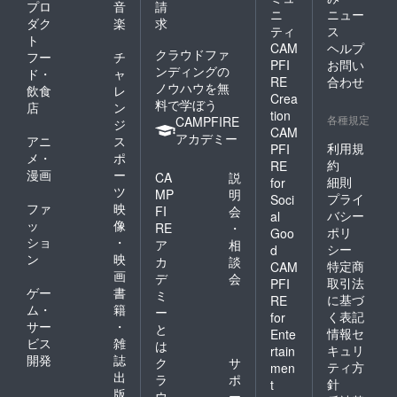
プロ
音
請
ニ
ニュー
ダク
楽
求
ティ
ス
ト
CAM
ヘルプ
クラウドファ
フー
チ
PFI
お問い
ンディングの
ド・
ャ
RE
合わせ
ノウハウを無
飲食
レ
Crea
料で学ぼう
店
ン
tion
各種規定
CAMPFIRE
ジ
CAM
アカデミー
アニ
ス
利用規
PFI
メ・
ポ
約
RE
漫画
ー
CA
説
細則
for
ツ
MP
明
プライ
Soci
ファ
映
FI
会
バシー
al
ッ
像
RE
・
ポリ
Goo
ショ
・
ア
相
シー
d
ン
映
カ
談
特定商
CAM
画
デ
会
取引法
PFI
ゲー
書
ミ
に基づ
RE
ム・
籍
ー
く表記
for
サー
・
と
情報セ
Ente
ビス
雑
は
キュリ
rtain
開発
誌
ク
サ
ティ方
men
出
ラ
ポ
針
t
版
ウ
ー