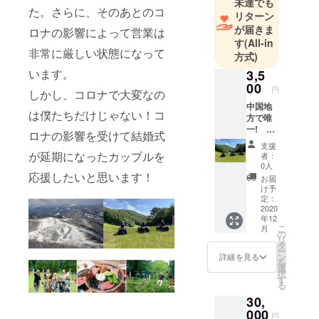
未達でも
体験、カ
た。さらに、そのあとのコ
リターン
ヤックやカ
が届きま
ロナの影響によって営業は
ヌーも楽し
す
(All-in
非常に厳しい状態になって
みながら
方式)
BBQ（バー
います。
3,5
ベキュー）
00
円
しかし、コロナで大変なの
がお勧めで
中国地
は僕たちだけじゃない！コ
す！
方で唯
一! ガ
キャンプ場
ロナの影響を受けて結婚式
イド付
としてのご
支援
き親子
が延期になったカップルを
者：
利用も可能
で遊べ
0人
るバ
応援したいと思います！
で楽しみ方
お届
ギーア
け予
は無限
ドベン
定：
大！！
チャー
2020
年12
2時間
こ
月
体験
の
リ
（通常
タ
ー
価格/1
ン
詳細を見る
を
台 大
選
択
人1名
す
る
3,000
30,
円、子
供1,500
000
円