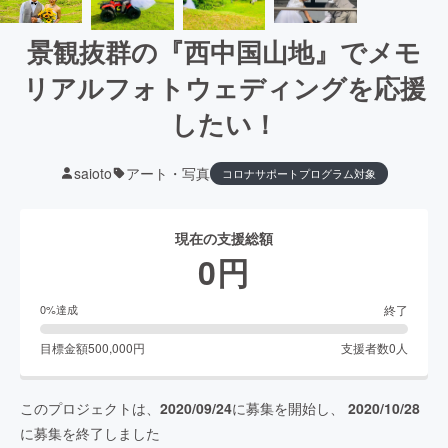
景観抜群の『西中国山地』でメモ
リアルフォトウェディングを応援
したい！
saioto
アート・写真
コロナサポートプログラム対象
現在の支援総額
0
円
終了
0
%達成
目標金額
500,000
円
支援者数
0
人
このプロジェクトは、
2020/09/24
に募集を開始し、
2020/10/28
に募集を終了しました