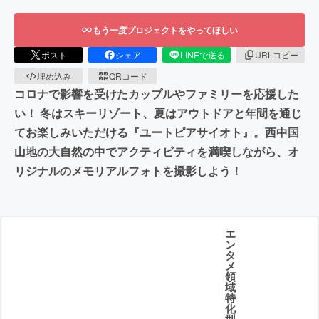
もう一度プロジェクトをやってほしい
ポスト
シェア
LINEで送る
URLコピー
埋め込み
QRコード
コロナで影響を受けたカップルやファミリーを応援した
い！ 冬はスキーリゾート、夏はアウトドアと年間を通じ
てお楽しみいただける『ユートピアサイオト』。西中国
山地の大自然の中でアクティビティを満喫しながら、オ
リジナルのメモリアルフォトを撮影しよう！
エ
ン
タ
メ
領
域
特
化
型