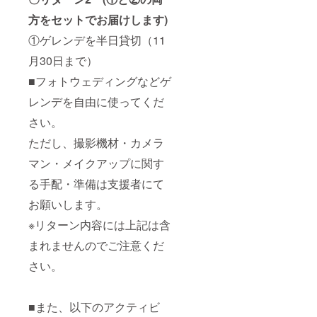
グに関
して
方をセットでお届けします)
は、衣
装・カ
①ゲレンデを半日貸切（11
メラマ
ン・メ
月30日まで）
イク
■フォトウェディングなどゲ
アップ
アー
レンデを自由に使ってくだ
ティス
ト等、
さい。
撮影に
関して
ただし、撮影機材・カメラ
の手
配・準
マン・メイクアップに関す
備はお
る手配・準備は支援者にて
客様自
身でお
お願いします。
願いし
ます。
※リターン内容には上記は含
また、
交通費
まれませんのでご注意くだ
など発
生する
さい。
費用に
関して
はお客
■また、以下のアクティビ
様負担