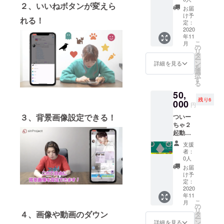
２、いいねボタンが変えら
式会社
支援さ
お届
sinProj
れた方
け予
れる！
ectの
から優
定：
HPに企
2020
先的に
年11
業名と
飲み会
こ
月
ロゴを
を行い
の
リ
掲載さ
ます。
タ
ー
せてい
ン
詳細を見る
を
ただき
選
択
ます。
す
る
※備考欄
50,
に掲載
残り6
する企
000
円
業名を
３、背景画像設定できる！
ついー
記入し
ちゃ２
てくだ
起動時
さい。
に1ヶ月
※上乗せ
支援
あなた
支援さ
者：
の会社
れた方
0人
のロゴ
は上位
お届
マーク
に表示
け予
を表示
させて
定：
する権
2020
いただ
年11
利で
きま
こ
月
す。 ロ
す。
の
リ
ゴマー
４、画像や動画のダウン
タ
ー
クは
ン
詳細を見る