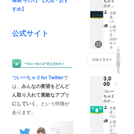
発表 その1】【人気・おす
ちゃ２
す。 ※
のクレ
送料込
すめ】
ジット
みのお
支援
にお名
値段で
者：
前を載
す。
1人
せるこ
お届
とがで
公式サイト
け予
きる権
定：
利で
2020
年11
す。 ※
こ
月
掲載す
の
リ
るお名
タ
ー
前を備
ン
詳細を見る
を
考欄に
選
択
記入し
す
る
てくだ
ついーちゃ 2 for Twitter
で
3,0
さい。
※上乗せ
00
円
は、
みんなの要望をどんど
支援さ
ついー
れた方
ん取り入れて素敵なアプリ
ちゃ２
は上位
のクラ
に表示
にしていく
、という特徴が
ウド
させて
支援
ファン
いただ
あります。
者：
ディン
きま
10人
グ限定
す。
お届
オリジ
け予
ナル背
定：
2020