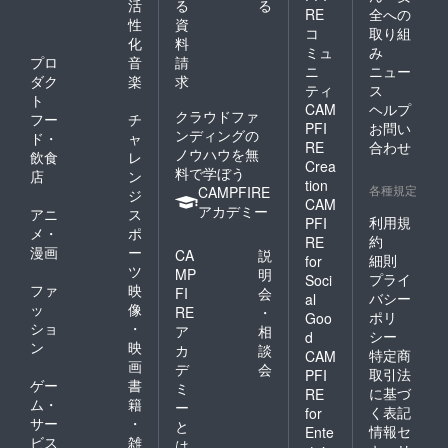
活
る
る
RE
全への
性
資
コ
取り組
化
料
ミュ
み
プロ
音
請
ニ
ニュー
ダク
楽
求
ティ
ス
ト
CAM
ヘルプ
クラウドファ
フー
チ
PFI
お問い
ンディングの
ド・
ャ
RE
合わせ
ノウハウを無
飲食
レ
Crea
料で学ぼう
店
ン
tion
各種規定
CAMPFIRE
ジ
CAM
アカデミー
アニ
ス
利用規
PFI
メ・
ポ
約
RE
漫画
ー
CA
説
細則
for
ツ
MP
明
プライ
Soci
ファ
映
FI
会
バシー
al
ッ
像
RE
・
ポリ
Goo
ショ
・
ア
相
シー
d
ン
映
カ
談
特定商
CAM
画
デ
会
取引法
PFI
ゲー
書
ミ
に基づ
RE
ム・
籍
ー
く表記
for
サー
・
と
情報セ
Ente
ビス
雑
は