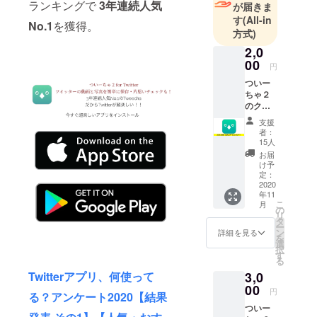
も取り組ん
ランキングで
3年連続人気
が届きま
でいます。
す
(All-in
No.1
を獲得。
方式)
2,0
00
円
ついー
ちゃ２
のクラ
ウド
支援
ファン
者：
ディン
15人
グをた
お届
だただ
け予
応援し
定：
たい人
2020
年11
向けの
こ
月
リター
の
リ
ンで
タ
ー
す。 お
ン
詳細を見る
を
礼の
選
択
メール
す
る
とス
3,0
Twitterアプリ、何使って
テッ
カーを
00
円
る？アンケート2020【結果
お送り
ついー
しま