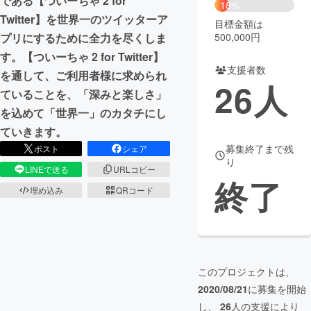
である【ついーちゃ 2 for
18%
Twitter】を世界一のツイッターア
目標金額は
まちづくり・地域活性化
500,000円
プリにするために全力を尽くしま
す。【ついーちゃ 2 for Twitter】
CAMPFIRE for Social Good
CAMPFIRE Creation
支援者数
を通して、ご利用者様に求められ
26
人
CAMPFIREふるさと納税
machi-ya
コミュニティ
ていることを、「深みと楽しさ」
を込めて「世界一」のカタチにし
ていきます。
募集終了まで残
ポスト
シェア
り
LINEで送る
URLコピー
終了
埋め込み
QRコード
このプロジェクトは、
2020/08/21
に募集を開始
し、
26
人の支援により