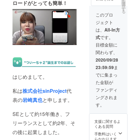
を
ロードがとっても簡単！
sinProj
選
択
ectのロ
す
る
ゴマー
このプロ
クの下
ジェクト
に並べ
て表示
は、
All-In方
されま
式
です。
す。 ※
上乗せ
目標金額に
支援さ
関わらず、
れた方
は上位
2020/09/28
に表示
23:59:59
ま
させて
いただ
でに集まっ
はじめまして。
きま
た金額が
す。
ファンディ
私は
株式会社sinProject
代
ングされま
表の
岩崎真也
と申します。
す。
SEとして約15年働き、フ
支援に関するよ
リーランスとして約2年、そ
くある質問
の後に起業しました。
手数料はいく
らかかります