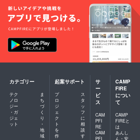
カテゴリー
起案サポート
サ
CAMP
ー
FIRE
テク
ま
プ
ス
ビ
につい
ノロ
ち
ロ
タ
ス
て
ジー
づ
ジ
ッ
・ガ
く
ェ
フ
CAM
CAMP
ジェ
り
ク
に
PFI
FIREと
ット
・
ト
相
RE
は
地
を
談
CAM
あんし
域
作
す
PFI
ん・安