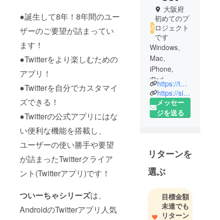
大阪府
●誕生して8年！8年間のユー
初めてのプ
ロジェクト
ザーのご要望が詰まってい
です
ます！
Windows、
Mac、
●Twitterをより楽しむための
iPhone,
アプリ！
iPad,
https://twitter.com/iam_o_sin
●Twitterを自分でカスタマイ
Android な
https://sinproject.net/
ど、あらゆ
ズできる！
メッセー
るデバイス
ジを送る
●Twitterの公式アプリにはな
で見栄えが
い便利な機能を搭載し、
よく、洗練
ユーザーの使い勝手や要望
されたアプ
リターンを
リの構築に
が詰まったTwitterクライア
取り組んで
選ぶ
ント(Twitterアプリ)です！
います。
SNSのよう
ついーちゃシリーズ
は、
目標金額
なWebアプ
未達でも
AndroidのTwitterアプリ人気
リの構築に
リターン