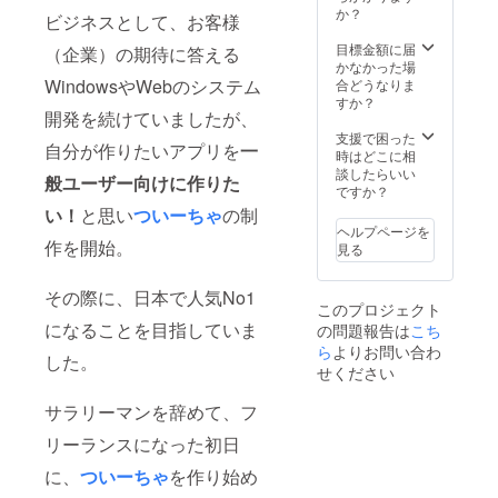
か？
ビジネスとして、お客様
目標金額に届
（企業）の期待に答える
かなかった場
WindowsやWebのシステム
合どうなりま
すか？
開発を続けていましたが、
支援で困った
自分が作りたいアプリを
一
時はどこに相
談したらいい
般ユーザー向けに作りた
ですか？
い！
と思い
ついーちゃ
の制
ヘルプページを
作を開始。
見る
その際に、日本で人気No1
このプロジェクト
になることを目指していま
の問題報告は
こち
ら
よりお問い合わ
した。
せください
サラリーマンを辞めて、フ
リーランスになった初日
に、
ついーちゃ
を作り始め