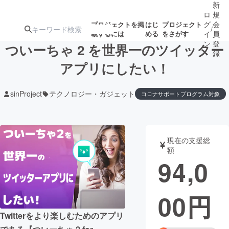
新
ロ
規
グ
会
プロジェクトを掲
はじ
プロジェクト
/
載するには
める
をさがす
イ
員
ン
登
ついーちゃ 2 を世界一のツイッター
録
アプリにしたい！
人気のプロ
注目のリ
注目の新着プロ
募集終了が近いプ
もうすぐ公開
sinProject
テクノロジー・ガジェット
コロナサポートプログラム対象
ジェクト
ターン
ジェクト
ロジェクト
されます
アート・写真
音楽
現在の支援総
額
94,0
テクノロジー・ガジェット
ゲーム・サ
映像・映画
書籍・雑誌
00
円
Twitterをより楽しむためのアプリ
ビジネス・起業
チャレンジ