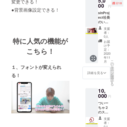
5,0
変更できる！
残り10
メール
00
円
にて調
●背景画像設定できる！
sinProj
整させ
ect社長
ていた
のいわ
だきま
しんさ
す。 ※
支援
んと
場所は
者：
Zoomで
sinProj
0人
特に人気の機能が
マン
ectの本
お届
ツーマ
社にな
け予
こちら！
ン飲み
りま
定：
会がで
2020
す。 大
年11
きる権
阪市西
こ
月
利で
区新町1
の
リ
１、フォントが変えられ
す。 ※
丁目22-
タ
ー
日程は
22 新町
ン
詳細を見る
る！
を
メール
ダイア
選
択
にて調
パレス
す
る
整させ
203 ※建
10,
ていた
物北側
だきま
000
の蕎麦
円
す。 ※
屋の隣
ついー
時間は
に上階
ちゃ２
20分程
への入
のスポ
度とな
り口が
ンサー
りま
ありま
支援
枠で
す。 ※
す
者：
す。 株
上乗せ
0人