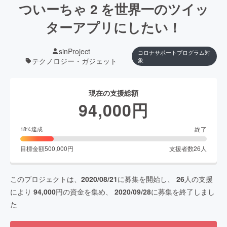
ついーちゃ 2 を世界一のツイッ
ターアプリにしたい！
sinProject
コロナサポートプログラム対
テクノロジー・ガジェット
象
現在の支援総額
94,000
円
終了
18
%達成
目標金額
500,000
円
支援者数
26
人
このプロジェクトは、
2020/08/21
に募集を開始し、
26
人の支援
により
94,000
円の資金を集め、
2020/09/28
に募集を終了しまし
た