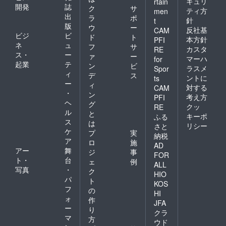
キュリ
rtain
開発
誌
ク
サ
ティ方
men
出
ラ
ポ
針
t
版
ウ
ー
反社基
CAM
ビジ
ビ
ド
ト
本方針
PFI
ネ
ュ
フ
サ
カスタ
RE
ス・
ー
ァ
ー
マーハ
for
起業
テ
ン
ビ
ラスメ
Spor
ィ
デ
ス
ントに
ts
ー
ィ
対する
CAM
・
ン
考え方
PFI
ヘ
グ
クッ
RE
ル
と
キーポ
ふる
ス
は
リシー
さと
ケ
プ
実
納税
ア
ロ
施
AD
アー
舞
ジ
事
FOR
ト・
台
ェ
例
ALL
写真
・
ク
HIO
パ
ト
KOS
フ
の
HI
ォ
作
JFA
ー
り
クラ
マ
方
ウド