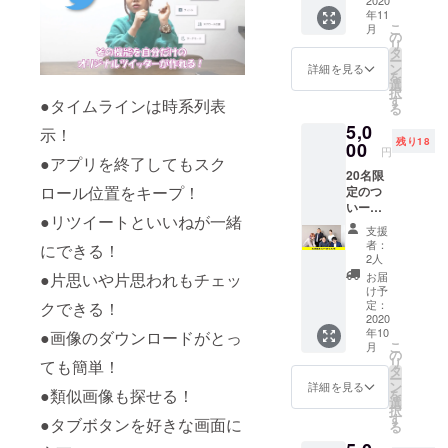
景画像
年11
をお届
こ
月
けしま
の
リ
す。 ※
タ
ー
画像は
ン
詳細を見る
を
データ
選
択
でのお
す
●タイムラインは時系列表
る
届けに
5,0
なりま
示！
残り18
す。
00
円
●アプリを終了してもスク
20名限
ロール位置をキープ！
定のつ
いー
●リツイートといいねが一緒
ちゃ２
支援
ファン
者：
にできる！
のオフ
2人
会で
お届
●片思いや片思われもチェッ
す。 つ
け予
いー
定：
クできる！
ちゃ２
2020
年10
のス
●画像のダウンロードがとっ
こ
月
タッフ
の
リ
ても簡単！
と色々
タ
ー
お話を
ン
詳細を見る
●類似画像も探せる！
を
しま
選
択
しょ
す
●タブボタンを好きな画面に
る
う。 ※
日程は