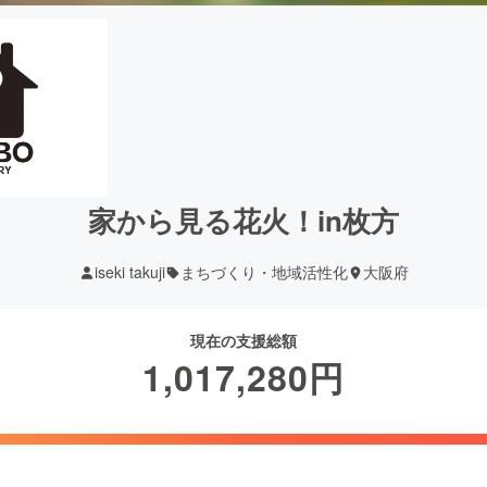
家から見る花火！in枚方
iseki takuji
まちづくり・地域活性化
大阪府
現在の支援総額
1,017,280
円