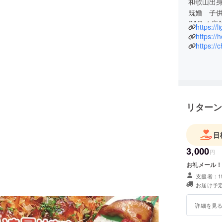
和歌山出
既婚 子
BAR ４店
https://
一般社団法人
https://
一般社団法
https://c
一般社団法人 
CHIIBO D
リターン
目
3,000
円
支援者：1
お届け予定
詳細を見