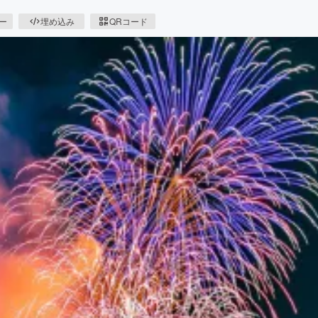
ピー
埋め込み
QRコード