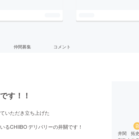
仲間募集
コメント
史です！！
ていただき立ち上げた
るCHIIBO デリバリーの井關です！
井関 拓