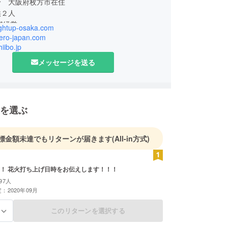
身 大阪府枚方市在住
供２人
舗経営
lightup-osaka.com
 Light up OSAKA 代表理事
hero-japan.com
人 HERO 代表理事
hiibo.jp
First penguin 代表理事
メッセージを送る
ELIVERY 代表
を選ぶ
標金額未達でもリターンが届きます
(All-in方式)
お礼メール！！ 花火打ち上げ日時をお伝えします！！！
97人
：2020年09月
このリターンを選択する
る