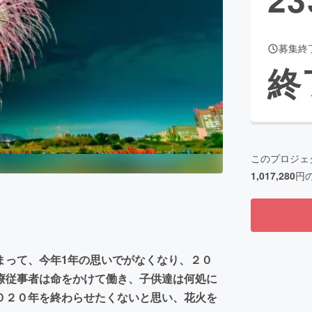
募集終
CAMPFIRE for Social Good
CAMPFIRE Creation
終
CAMPFIREふるさと納税
machi-ya
コミュニティ
このプロジェ
1,017,280
円
まって、今年1年の思いでがなくなり、２０
療従事者は命をかけて働き、子供達は何処に
０２０年を終わらせたくないと思い、花火を