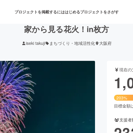
プロジェクトを掲載するには
はじめる
プロジェクトをさがす
家から見る花火！in枚方
iseki takuji
まちづくり・地域活性化
大阪府
注目のリターン
注目の新着プロジェクト
募集終了が近いプロジェクト
も
現在の
音楽
舞台・パフォーマンス
1,
ゲーム・サービス開発
フード・飲食店
203%
書籍・雑誌出版
アニメ・漫画
目標金額は5
支援者
チャレンジ
ビューティー・ヘルスケ
23