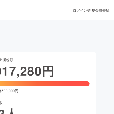
ログイン
/
新規会員登録
うすぐ公開されます
支援総額
プロダクト
017,280
円
ファッション
スポーツ
00,000円
数
ア
ソーシャルグッド
3
人