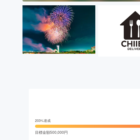
203
%達成
目標金額
500,000
円