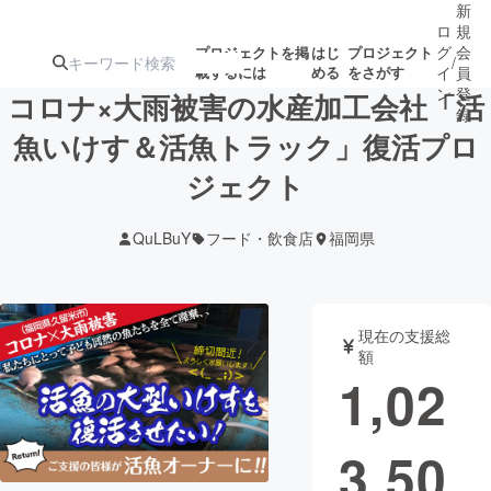
新
ロ
規
グ
会
プロジェクトを掲
はじ
プロジェクト
/
載するには
める
をさがす
イ
員
ン
登
コロナ×大雨被害の水産加工会社「活
録
魚いけす＆活魚トラック」復活プロ
ジェクト
人気のプロ
注目のリ
注目の新着プロ
募集終了が近いプ
もうすぐ公開
ジェクト
ターン
ジェクト
ロジェクト
されます
QuLBuY
フード・飲食店
福岡県
アート・写真
音楽
現在の支援総
テクノロジー・ガジェット
ゲーム・サ
額
1,02
映像・映画
書籍・雑誌
3,50
ビジネス・起業
チャレンジ