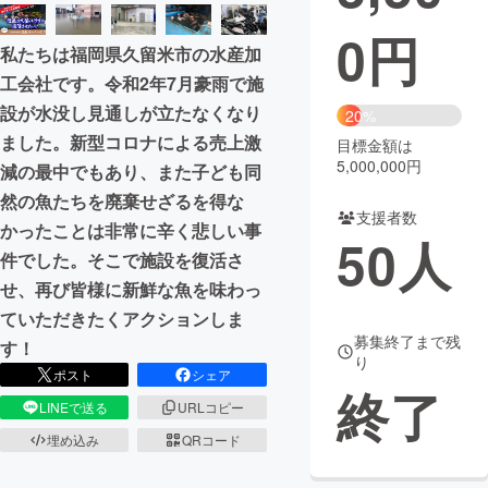
0
円
まちづくり・地域活性化
私たちは福岡県久留米市の水産加
工会社です。令和2年7月豪雨で施
CAMPFIRE for Social Good
CAMPFIRE Creation
設が水没し見通しが立たなくなり
20%
CAMPFIREふるさと納税
machi-ya
コミュニティ
ました。新型コロナによる売上激
目標金額は
5,000,000円
減の最中でもあり、また子ども同
然の魚たちを廃棄せざるを得な
支援者数
かったことは非常に辛く悲しい事
50
人
件でした。そこで施設を復活さ
せ、再び皆様に新鮮な魚を味わっ
ていただきたくアクションしま
募集終了まで残
す！
り
ポスト
シェア
終了
LINEで送る
URLコピー
埋め込み
QRコード