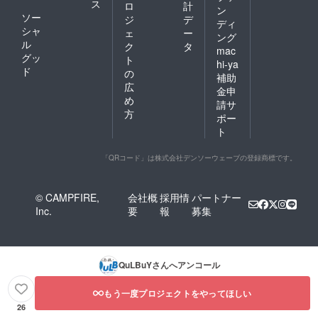
ス
ロ
計
ン
ソー
ジ
デ
ディ
シャ
ェ
ー
ング
ル
ク
タ
mac
グッ
ト
hi-ya
ド
の
補助
広
金申
め
請サ
方
ポー
ト
「QRコード」は株式会社デンソーウェーブの登録商標です。
© CAMPFIRE,
会社概
採用情
パートナー
Inc.
要
報
募集
QuLBuY
さんへアンコール
もう一度プロジェクトをやってほしい
26