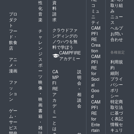
性
資
コ
取り組
化
料
ミュ
み
プロ
音
請
ニ
ニュー
ダク
楽
求
ティ
ス
ト
CAM
ヘルプ
クラウドファ
フー
チ
PFI
お問い
ンディングの
ド・
ャ
RE
合わせ
ノウハウを無
飲食
レ
Crea
料で学ぼう
店
ン
tion
各種規定
CAMPFIRE
ジ
CAM
アカデミー
アニ
ス
利用規
PFI
メ・
ポ
約
RE
漫画
ー
CA
説
細則
for
ツ
MP
明
プライ
Soci
ファ
映
FI
会
バシー
al
ッ
像
RE
・
ポリ
Goo
ショ
・
ア
相
シー
d
ン
映
カ
談
特定商
CAM
画
デ
会
取引法
PFI
ゲー
書
ミ
に基づ
RE
ム・
籍
ー
く表記
for
サー
・
と
情報セ
Ente
ビス
雑
は
キュリ
rtain
開発
誌
ク
サ