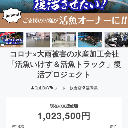
コロナ×大雨被害の水産加工会社
「活魚いけす＆活魚トラック」復
活プロジェクト
QuLBuY
フード・飲食店
福岡県
現在の支援総額
1,023,500
円
終了
20
%達成