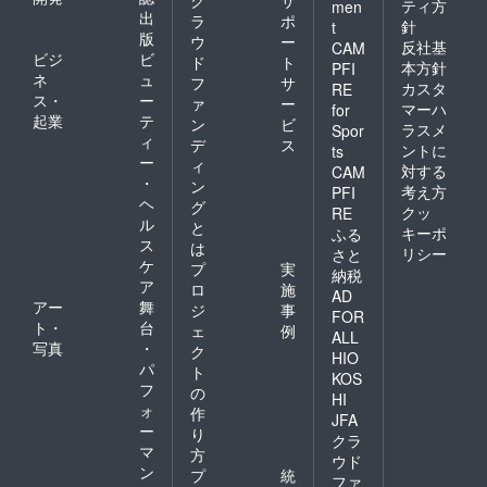
ティ方
men
出
ラ
ポ
針
t
版
ウ
ー
反社基
CAM
ビジ
ビ
ド
ト
本方針
PFI
ネ
ュ
フ
サ
カスタ
RE
ス・
ー
ァ
ー
マーハ
for
起業
テ
ン
ビ
ラスメ
Spor
ィ
デ
ス
ントに
ts
ー
ィ
対する
CAM
・
ン
考え方
PFI
ヘ
グ
クッ
RE
ル
と
キーポ
ふる
ス
は
リシー
さと
ケ
プ
実
納税
ア
ロ
施
AD
アー
舞
ジ
事
FOR
ト・
台
ェ
例
ALL
写真
・
ク
HIO
パ
ト
KOS
フ
の
HI
ォ
作
JFA
ー
り
クラ
マ
方
ウド
ン
プ
統
ファ