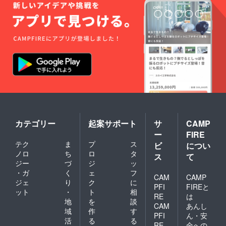
カテゴリー
起案サポート
サ
CAMP
ー
FIRE
テク
ま
プ
ス
ビ
につい
ノロ
ち
ロ
タ
ス
て
ジー
づ
ジ
ッ
・ガ
く
ェ
フ
CAM
CAMP
ジェ
り
ク
に
PFI
FIREと
ット
・
ト
相
RE
は
地
を
談
CAM
あんし
域
作
す
PFI
ん・安
活
る
る
RE
全への