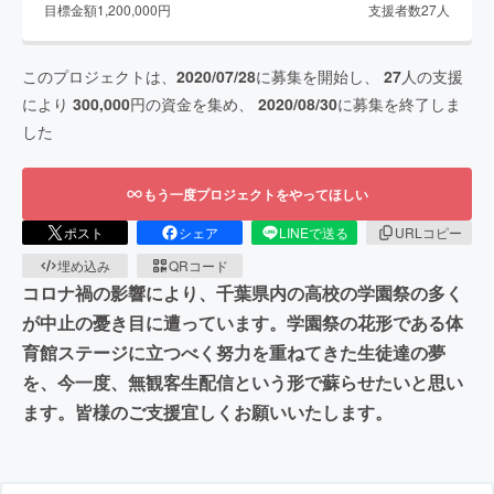
目標金額
1,200,000
円
支援者数
27
人
このプロジェクトは、
2020/07/28
に募集を開始し、
27
人の支援
により
300,000
円の資金を集め、
2020/08/30
に募集を終了しま
した
もう一度プロジェクトをやってほしい
ポスト
シェア
LINEで送る
URLコピー
埋め込み
QRコード
コロナ禍の影響により、千葉県内の高校の学園祭の多く
が中止の憂き目に遭っています。学園祭の花形である体
育館ステージに立つべく努力を重ねてきた生徒達の夢
を、今一度、無観客生配信という形で蘇らせたいと思い
ます。皆様のご支援宜しくお願いいたします。