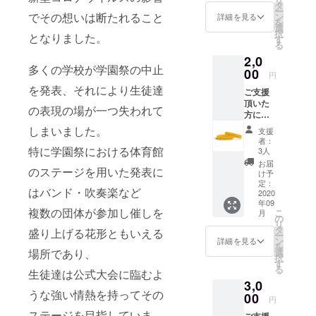
す。
タ
ー
でその想いは断たれること
ン
詳細を見る
を
選
択
となりました。
す
る
2,0
多くの学校が学園祭の中止
00
円
を発表、それにより生徒達
ご支援
頂いた
の表現の場が一つ失われて
方に超
文化祭
しまいました。
支援
オリジ
者：
ナルラ
特に学園祭における体育館
3人
バーバ
お届
のステージを用いた発表に
ンド+オ
け予
リジナ
定：
はバンド・吹奏楽など
ルス
2020
年09
テッ
複数の団体が参加し催しを
こ
月
カー+参
の
リ
加高校
タ
盛り上げる花形ともいえる
ー
生のお
ン
詳細を見る
を
礼の
場所であり、
選
択
メッ
す
る
生徒達は公式大会に臨むよ
セージ
3,0
メール
うな強い情熱を持ってその
をお送
00
円
りいた
ステージを目指していま
ご支援