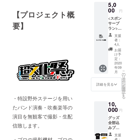
5,0
をお送
りする
りいた
00
事が御
円
【プロジェクト概
いしま
座いま
<スポン
す。 超
す、ご
要】
サープ
文化祭
注意く
ラン>
オリジ
ださ
LIVE配
ナルT
い。
支援
信のエ
シャツ
者：
ンド
の背面
4人
ロール
には出
お届
にご支
演バン
け予
援いた
ド・団
定：
だいた
2020
体名を
年09
方のお
記載予
こ
月
名前・
定で
の
リ
社名を
す。
タ
ー
掲載さ
ン
詳細を見る
を
せて頂
選
択
きま
す
る
・特設野外ステージを用い
す。 ※
10,
支援時
たバンド演奏・吹奏楽等の
に必ず
000
円
備考欄
演目を無観客で撮影・生配
グッズ
にご希
全部込
望のお
信致します。
みプラ
名前を
ン!! ご
ご記入
支援
支援頂
くださ
・プロの撮影機材、プロの
者：