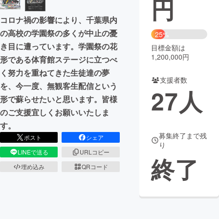
円
まちづくり・地域活性化
コロナ禍の影響により、千葉県内
の高校の学園祭の多くが中止の憂
25%
き目に遭っています。学園祭の花
目標金額は
CAMPFIRE for Social Good
CAMPFIRE Creation
1,200,000円
形である体育館ステージに立つべ
CAMPFIREふるさと納税
machi-ya
コミュニティ
く努力を重ねてきた生徒達の夢
支援者数
を、今一度、無観客生配信という
27
人
形で蘇らせたいと思います。皆様
のご支援宜しくお願いいたしま
す。
募集終了まで残
ポスト
シェア
り
LINEで送る
URLコピー
終了
埋め込み
QRコード