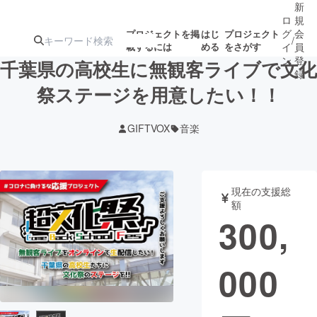
新
ロ
規
グ
会
プロジェクトを掲
はじ
プロジェクト
/
載するには
める
をさがす
イ
員
ン
登
千葉県の高校生に無観客ライブで文化
録
祭ステージを用意したい！！
人気のプロ
注目のリ
注目の新着プロ
募集終了が近いプ
もうすぐ公開
GIFTVOX
音楽
ジェクト
ターン
ジェクト
ロジェクト
されます
アート・写真
音楽
現在の支援総
額
300,
テクノロジー・ガジェット
ゲーム・サ
000
映像・映画
書籍・雑誌
ビジネス・起業
チャレンジ