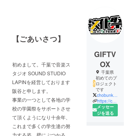
【ごあいさつ】
GIFTV
OX
初めまして。千葉で音楽ス
千葉県
タジオ SOUND STUDIO
初めてのプ
LAPINを経営しております
ロジェクト
です
阪谷と申します。
chobunkasai
事業の一つとして各地の学
https://cho-bunkasai.live/
メッセー
校の学園祭をサポートさせ
ジを送る
て頂くようになり十余年、
これまで多くの学生達の努
力する姿、壁にぶつかる