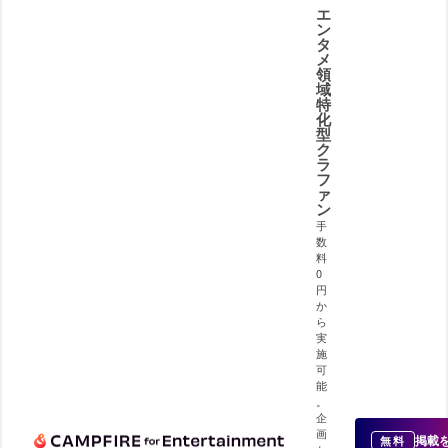
エ
ン
タ
メ
領
域
特
化
型
ク
ラ
フ
ァ
ン
手
数
料
0
円
か
ら
実
施
可
能
。
企
画
掲載
無料