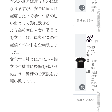
本来の形とは違うものには
テッ
2020
い。 ※
年09
カー+参
なりますが、安全に最大限
記入が
こ
月
加高校
ない場
の
リ
配慮した上で学生生活の思
生のお
合は
タ
ー
礼の
CAMPF
ン
詳細を見る
い出として形に残せる
を
メッ
IREにて
選
択
セージ
使用さ
す
よう高校生自ら実行委員会
る
メール
れてい
5,0
をお送
るハン
を立ち上げ、観客ゼロの生
りいた
00
ドル
円
しま
配信イベントを企画致しま
ネーム
ご支援
す。
を使用
頂いた
した。
させて
方に超
頂きま
変化する社会にこれから旅
文化祭
すご了
支援
オリジ
承くだ
者：
立つ生徒達に後悔を残させ
ナルT
さい。
9人
シャツ
※また特
お届
ぬよう、皆様のご支援をお
+オリジ
定の人
け予
ナルス
定：
物を比
願い致します。
テッ
2020
喩する
年09
カー+参
お名前
こ
月
加高校
の
や公序
リ
生のお
タ
良俗に
ー
礼の
ン
反する
詳細を見る
を
メッ
選
お名前
択
セージ
す
は掲載
る
メール
をお断