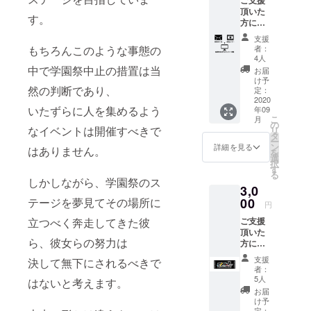
しま
頂いた
す。
す。
方に参
加高校
支援
生のお
もちろんこのような事態の
者：
礼の
4人
ムー
中で学園祭中止の措置は当
お届
ビーを
け予
然の判断であり、
お送り
定：
させて
2020
いたずらに人を集めるよう
年09
頂きま
こ
月
す。 ま
の
なイベントは開催すべきで
リ
た特設
タ
ー
HPにも
ン
詳細を見る
はありません。
を
支援者
選
択
のお名
す
る
前を掲
しかしながら、学園祭のス
3,0
載させ
ていた
テージを夢見てその場所に
00
円
だきま
立つべく奔走してきた彼
ご支援
す。 ※
頂いた
支援時
ら、彼女らの努力は
方に超
に必ず
文化祭
備考欄
支援
決して無下にされるべきで
オリジ
にご希
者：
ナルタ
望のお
5人
はないと考えます。
オル+オ
名前を
お届
リジナ
ご記入
け予
ルス
くださ
定：