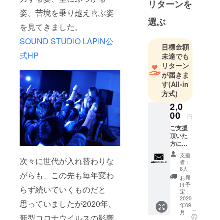
リターンを
姿、苦境を乗り越え喜ぶ姿
選ぶ
を見てきました。
SOUND STUDIO LAPIN公
目標金額
式HP
未達でも
リターン
が届きま
す
(All-in
方式)
2,0
00
円
ご支援
頂いた
方に参
加高校
支援
生から
次々に世代が入れ替わりな
者：
のお礼
6人
がらも、この先も毎年変わ
のメッ
お届
セージ
け予
らず続いていくものだと
メール
定：
をお送
2020
思っていましたが2020年、
年09
りいた
こ
月
しま
の
新型コロナウイルスの影響
リ