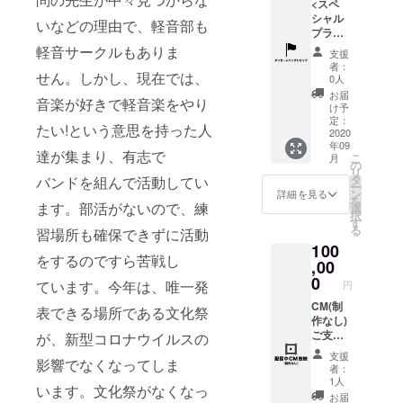
名前を
<スペ
ご記入
シャル
いなどの理由で、軽音部も
くださ
プラン>
い。 ※
超文化
軽音サークルもありま
支援
記入が
祭の
者：
せん。しかし、現在では、
ない場
バック
0人
合は
ドロッ
お届
音楽が好きで軽音楽をやり
CAMPF
プ（フ
け予
IREにて
ラッ
定：
たい!という意思を持った人
使用さ
グ）に
2020
年09
れてい
参加高
達が集まり、有志で
こ
月
るハン
校生が
の
リ
ドル
寄書き
タ
バンドを組んで活動してい
ー
ネーム
をして
ン
詳細を見る
を
を使用
ご提供
ます。部活がないので、練
選
択
させて
致しま
す
る
習場所も確保できずに活動
頂きま
す。
100
すご了
をするのですら苦戦し
承くだ
,00
さい。
0
ています。今年は、唯一発
円
※また特
定の人
CM(制
表できる場所である文化祭
物を比
作なし)
喩する
ご支援
が、新型コロナウイルスの
お名前
いただ
支援
影響でなくなってしま
や公序
い方の
者：
良俗に
個人及
1人
います。文化祭がなくなっ
反する
び会社
お届