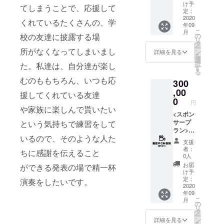
お名前
の20秒
け予
てしまうことで、応援して
は掲載
程度の
定：
をお断
CMを5
2020
くれているたくさんの、学
年09
りする
回程度
こ
月
事が御
放送い
校の友達に披露する場
の
リ
座いま
たしま
タ
ー
所がなくなってしまいまし
す、ご
す。
ン
詳細を見る
を
注意く
CMはご
選
択
た。私達は、自分達が楽し
ださ
支援頂
す
る
い。
いた方
むのももちろん、いつも応
300
にご用
意頂く
,00
援してくれている友達
プラン
0
円
です。
や家族に楽しんで貰いたい
<スポン
サープ
という気持ちで練習をして
ラン>
いるので、そのような人た
CM(制
支援
作込み)
者：
ちに感謝を伝えること
ご支援
0人
いただ
お届
ができる発表の場で精一杯
い方の
け予
個人及
定：
演奏をしたいです。
び会社
2020
年09
の20秒
こ
月
程度の
の
リ
CMを5
タ
ー
回程度
ン
詳細を見る
を