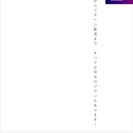
か
ら
リ
タ
ー
ン
配
送
ま
で
、
す
べ
て
お
任
せ
の
プ
ラ
ン
も
あ
り
ま
す
！