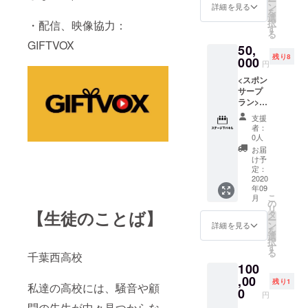
ー
してご
ン
りする
詳細を見る
を
提供致
選
事が御
択
・配信、映像協力：
しま
す
座いま
る
す。
す、ご
GIFTVOX
50,
注意く
残り8
000
ださ
円
い。
<スポン
サープ
ラン>
ステー
支援
ジ下パ
者：
ネルに
0人
ご支援
お届
いただ
け予
い方の
定：
お名
2020
年09
前・会
こ
月
社名を
の
リ
掲載さ
【生徒のことば】
タ
ー
せて頂
ン
詳細を見る
を
きま
選
択
す。 ※
す
る
千葉西高校
支援時
100
に必ず
備考欄
,00
残り1
私達の高校には、騒音や顧
にご希
0
円
望のお
問の先生が中々見つからな