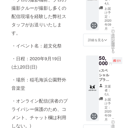
いた方
い。 ※
4人
に超文
撮影クルーが撮影し多くの
記入が
お届
化祭オ
ない場
け予
配信現場を経験した弊社ス
リジナ
合は
定：
ルTシャ
2020
CAMPF
タッフがお送りいたしま
年09
ツ+超文
IREにて
こ
月
化祭オ
使用さ
の
す。
リ
リジナ
れてい
タ
ー
ルタオ
るハン
ン
詳細を見る
を
ル+超文
ドル
選
・イベント名：超文化祭
択
化祭オ
ネーム
す
る
リジナ
を使用
50,
ルラ
させて
・日程：2020年9月19日
残り1
バーバ
000
頂きま
円
(土),20日(日)
ンド+参
すご了
<スペ
加高校
承くだ
シャル
生のお
さい。
・場所：稲毛海浜公園野外
プラン>
礼の
※また特
特注超
メッ
定の人
支援
音楽堂
文化祭
セージ
物を比
者：
オリジ
メール
喩する
0人
ナルバ
及び動
お名前
お届
・オンライン配信(演者のプ
スドラ
画をお
や公序
け予
ヘッド
送りい
定：
良俗に
ライバシー保護のため、コ
に参加
2020
たしま
反する
年09
高校生
す。
メント、チャット欄は利用
お名前
こ
月
の寄せ
の
は掲載
リ
しない。)
書きを
タ
をお断