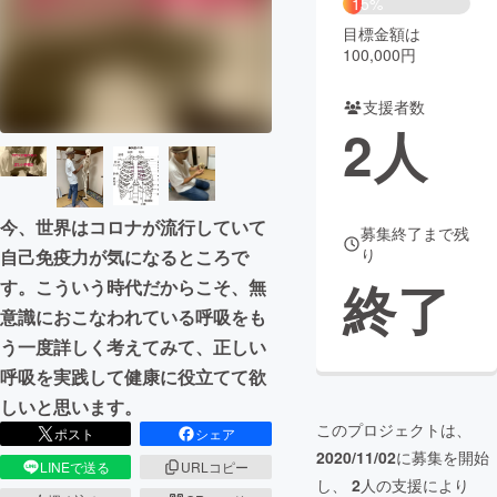
15%
目標金額は
まちづくり・地域活性化
100,000円
支援者数
CAMPFIRE for Social Good
CAMPFIRE Creation
2
人
CAMPFIREふるさと納税
machi-ya
コミュニティ
今、世界はコロナが流行していて
募集終了まで残
り
自己免疫力が気になるところで
終了
す。こういう時代だからこそ、無
意識におこなわれている呼吸をも
う一度詳しく考えてみて、正しい
呼吸を実践して健康に役立てて欲
しいと思います。
このプロジェクトは、
ポスト
シェア
2020/11/02
に募集を開始
LINEで送る
URLコピー
し、
2
人の支援により