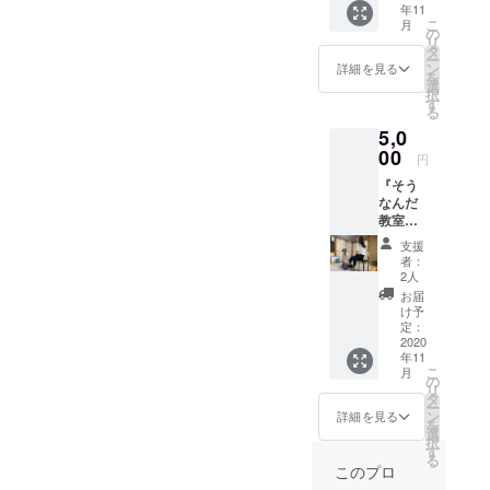
年11
方と実
こ
月
践を行
の
リ
うこと
タ
ー
で、
ン
詳細を見る
を
『そう
選
択
なん
す
る
だ』正
5,0
しい呼
吸とは
00
円
こうい
『そう
うこと
なんだ
か！と
教室』
気づけ
＆頭の
る教
支援
先から
室。 所
者：
爪先ま
要時間
2人
での体
は９０
お届
の
分ぐら
け予
CHECK
いを考
定：
CHECK
2020
えてい
年11
結果に
ます。
こ
月
よるこ
予約は
の
リ
の先気
１２月
タ
ー
を付け
１５日
ン
詳細を見る
を
て欲し
までに
選
択
いこと
電話か
す
る
所要時
メール
このプロ
間は２
で予約