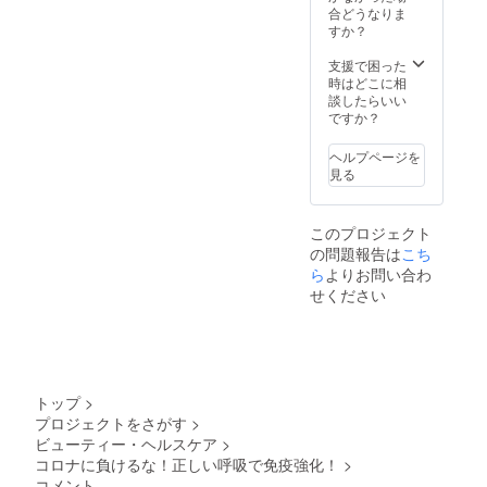
末まで
合どうなりま
なので
すか？
お好き
な日時
支援で困った
に予約
時はどこに相
してく
談したらいい
ださ
ですか？
い。
ヘルプページを
見る
このプロジェクト
の問題報告は
こち
ら
よりお問い合わ
せください
トップ
>
プロジェクトをさがす
>
ビューティー・ヘルスケア
>
コロナに負けるな！正しい呼吸で免疫強化！
>
コメント