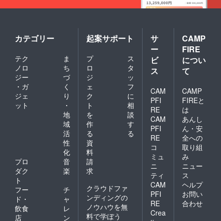
カテゴリー
起案サポート
サ
CAMP
ー
FIRE
テク
ま
プ
ス
ビ
につい
ノロ
ち
ロ
タ
ス
て
ジー
づ
ジ
ッ
・ガ
く
ェ
フ
CAM
CAMP
ジェ
り
ク
に
PFI
FIREと
ット
・
ト
相
RE
は
地
を
談
CAM
あんし
域
作
す
PFI
ん・安
活
る
る
RE
全への
性
資
コ
取り組
化
料
ミュ
み
プロ
音
請
ニ
ニュー
ダク
楽
求
ティ
ス
ト
CAM
ヘルプ
クラウドファ
フー
チ
PFI
お問い
ンディングの
ド・
ャ
RE
合わせ
ノウハウを無
飲食
レ
Crea
料で学ぼう
店
ン