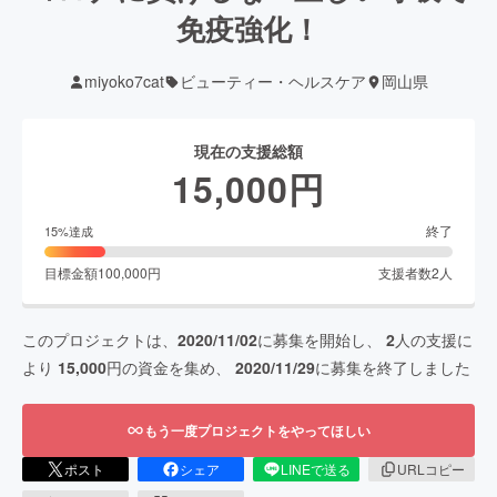
免疫強化！
miyoko7cat
ビューティー・ヘルスケア
岡山県
現在の支援総額
15,000
円
終了
15
%達成
目標金額
100,000
円
支援者数
2
人
このプロジェクトは、
2020/11/02
に募集を開始し、
2
人の支援に
より
15,000
円の資金を集め、
2020/11/29
に募集を終了しました
もう一度プロジェクトをやってほしい
ポスト
シェア
LINEで送る
URLコピー