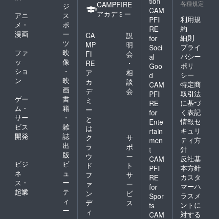
tion
各種規定
CAMPFIRE
ジ
CAM
アカデミー
アニ
ス
利用規
PFI
メ・
ポ
約
RE
漫画
ー
CA
説
細則
for
ツ
MP
明
プライ
Soci
ファ
映
FI
会
バシー
al
ッ
像
RE
・
ポリ
Goo
ショ
・
ア
相
シー
d
ン
映
カ
談
特定商
CAM
画
デ
会
取引法
PFI
ゲー
書
ミ
に基づ
RE
ム・
籍
ー
く表記
for
サー
・
と
情報セ
Ente
ビス
雑
は
キュリ
rtain
開発
誌
ク
サ
ティ方
men
出
ラ
ポ
針
t
版
ウ
ー
反社基
CAM
ビジ
ビ
ド
ト
本方針
PFI
ネ
ュ
フ
サ
カスタ
RE
ス・
ー
ァ
ー
マーハ
for
起業
テ
ン
ビ
ラスメ
Spor
ィ
デ
ス
ントに
ts
ー
ィ
対する
CAM