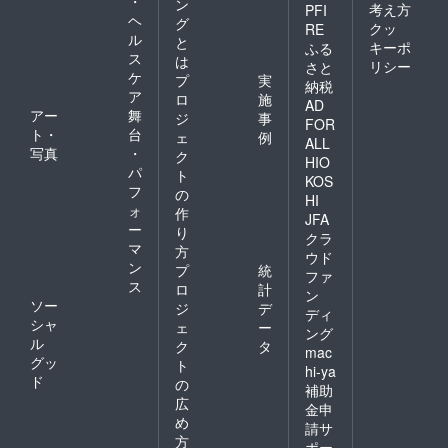
・
ン
考え方
PFI
ヘ
グ
クッ
RE
ル
と
キーポ
ふる
ス
は
リシー
さと
ケ
プ
実
納税
ア
ロ
施
AD
アー
舞
ジ
事
FOR
ト・
台
ェ
例
ALL
写真
・
ク
HIO
パ
ト
KOS
フ
の
HI
ォ
作
JFA
ー
り
クラ
マ
方
ウド
ン
プ
統
ファ
ス
ロ
計
ン
ソー
ジ
デ
ディ
シャ
ェ
ー
ング
ル
ク
タ
mac
グッ
ト
hi-ya
ド
の
補助
広
金申
め
請サ
方
ポー