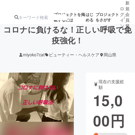
新
ロ
規
グ
会
プロジェクトを掲
はじ
プロジェクト
/
載するには
める
をさがす
イ
員
ン
登
コロナに負けるな！正しい呼吸で免
録
疫強化！
人気のプロ
注目のリ
注目の新着プロ
募集終了が近いプ
もうすぐ公開
miyoko7cat
ビューティー・ヘルスケア
岡山県
ジェクト
ターン
ジェクト
ロジェクト
されます
アート・写真
音楽
現在の支援総
額
15,0
テクノロジー・ガジェット
ゲーム・サ
00
円
映像・映画
書籍・雑誌
ビジネス・起業
チャレンジ