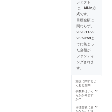
ジェクト
時間ぐ
お願い
らいを
しま
は、
All-In方
考えて
す。
式
です。
いま
メール
す。 予
の場合
目標金額に
約は１
は返信
関わらず、
２月１
をもっ
５日ま
て予約
2020/11/29
でに電
確定と
23:59:59
ま
話か
させて
メール
いただ
でに集まっ
で予約
きま
た金額が
お願い
す。 予
しま
約可能
ファンディ
す。
日時は
ングされま
メール
１２月
の場合
末まで
す。
は返信
なので
をもっ
お好き
て予約
な日時
支援に関するよ
確定と
を予約
くある質問
させて
してく
いただ
ださ
手数料はいく
きま
い。
らかかります
す。 予
か？
約可能
日時は
目標金額に届
１２月
かなかった場