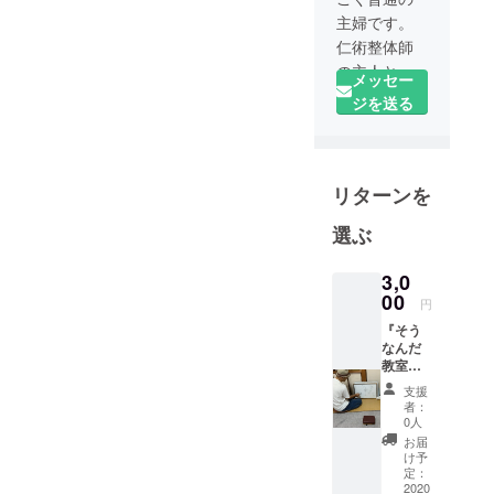
主婦です。
仁術整体師
の主人とと
メッセー
もに、岡山
ジを送る
県津山市に
て、地域の
方々の健康
リターンを
に寄り添っ
ています。
選ぶ
3,0
00
円
『そう
なんだ
教室』
呼吸が
支援
いかに
者：
大事
0人
か、研
お届
究成果
け予
の根本
定：
的考え
2020