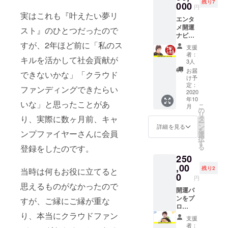
残り7
1年間の
000
ります
円
会員権
実はこれも『叶えたい夢リ
エンタ
です。
メ開運
半年会
スト』のひとつだったので
ナビ
員を2回
ゲー
すが、2年ほど前に「私のス
続ける
支援
ターの
より
者：
キルを活かして社会貢献が
楠木あ
6,000円
3人
さ美が
お得に
お届
できないかな」「クラウド
あなた
なりま
け予
の会社
す。 楠
定：
ファンディングできたらい
の占い
2020
木あさ
年10
コンテ
美の提
いな」と思ったことがあ
こ
月
ンツを
供する
の
リ
作成し
様々な
り、実際に数ヶ月前、キャ
タ
ー
ます。
サービ
ン
詳細を見る
を
ンプファイヤーさんに会員
「社内
スを受
選
択
新聞」
けるこ
す
る
登録をしたのです。
に占い
とがで
250
コー
きま
ナーを
,00
す。
残り2
当時は何もお役に立てると
掲載し
0
円
たり、
思えるものがなかったので
ホーム
開運パ
ページ
ンをプ
すが、ご縁にご縁が重な
に占い
ロ
コー
デュー
り、本当にクラウドファン
支援
ナーを
スした
者：