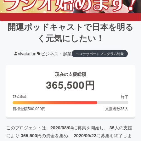
開運ポッドキャストで日本を明る
く元気にしたい！
vivakaiun
ビジネス・起業
コロナサポートプログラム対象
現在の支援総額
365,500
円
終了
73
%達成
目標金額
500,000
円
支援者数
35
人
このプロジェクトは、
2020/08/04
に募集を開始し、
35
人の支援
により
365,500
円の資金を集め、
2020/09/22
に募集を終了しま