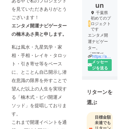
ある中で私のプロジェクト
un
を見ていただきありがとう
千葉県
ございます！
初めてのプ
ロジェクト
エンタメ開運ナビゲーター
です
の楠木あさ美と申します。
エンタメ開
運ナビゲー
私は風水・九星気学・家
ター。
「開運で日
相・手相・レイキ・タロッ
https://asaks.net/
本を明るく
メッセー
ト・引き寄せ等をベース
元気にす
ジを送る
に、とことん自己開示し潜
る！」をス
ローガン
在意識の限界を外すことで
に、開運で
望んだ以上の人生を実現す
リターンを
人生のＱＯＬ
る「楠木式・ビバ開運メ
（クオリ
選ぶ
ティ・オ
ソッド」を提唱しておりま
ブ・ライ
す。
目標金額
フ）を上げ
これまで開運イベントを通
未達でも
る楠木式・
リターン