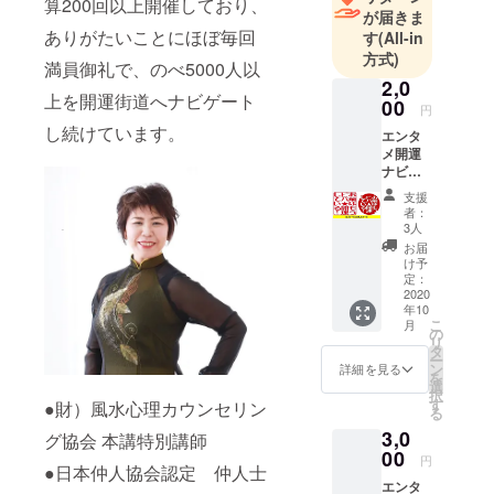
算200回以上開催しており、
ビバ開運メ
が届きま
ソッド創始
ありがたいことにほぼ毎回
す
(All-in
者。
方式)
満員御礼で、のべ5000人以
鑑定やセミ
2,0
上を開運街道へナビゲート
ナーのほ
00
円
か、開運イ
し続けています。
エンタ
ベントを都
メ開運
ナビ
内・千葉で
ゲー
展開。
支援
ターの
者：
３年間での
楠木あ
3人
さ美の
べ5000人以
お届
ロゴ
け予
上を開運へ
シール
定：
ナビゲート
とお礼
2020
年10
のメー
している。
こ
月
ルをお
の
リ
日テレ北川
送りさ
タ
ー
せてい
景子主演
ン
詳細を見る
を
ただき
選
『家売るオ
択
ます。
す
●財）風水心理カウンセリン
る
ンナの逆
※送料込
3,0
みのお
グ協会 本講特別講師
襲』風水監
値段で
00
円
修。
●日本仲人協会認定 仲人士
す。
エンタ
JR佐倉駅南