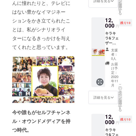
にて調
ン
詳細を見る
んに憧れたりと、テレビに
を
ロマオ
整させ
選
択
イル付
ていた
す
はない豊かなイマジネー
る
です。
だきま
12,
中目黒
ションをかき立てられたこ
す。 ※
残り10
にある
000
場所に
円
とは、私がシナリオライ
オシャ
よって
キラキ
レなバ
はオン
ターになるきっかけを与え
ラ&フェ
ルーン
ライン
ザーで
ショッ
での収
てくれたと思っています。
夢ふく
プ・
録にな
支援
らむバ
Rouvle
りま
者：
ルーン
Balloon
す。
0人
アレン
Storeさ
お届
ジメン
んとの
け予
ト（赤
コラ
定：
色）で
2020
ボ！オ
年11
す。 ア
シャレ
こ
月
レンジ
なイン
の
リ
メン
テリア
タ
ー
ト・ア
です。
ン
詳細を見る
を
ロマオ
https://
選
択
イル付
www.ro
す
る
です。
今や誰もがセルフチャンネ
uvle.co
12,
中目黒
m/store
残り10
ル・オウンドメディアを持
にある
000
/ ●アレ
円
オシャ
ンジメ
つ時代。
キラキ
レなバ
ントサ
ラ&フェ
ルーン
イズ：