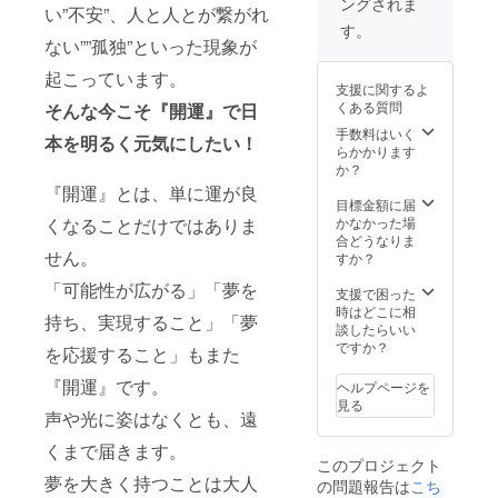
ングされま
世に出
い”不安”、人と人とが繋がれ
しま
す。
す。 ※
ない””孤独”といった現象が
公序良
起こっています。
俗に反
支援に関するよ
する商
くある質問
そんな今こそ『開運』で日
品には
使用で
手数料はいく
本を明るく元気にしたい！
きませ
らかかります
ん。
か？
『開運』とは、単に運が良
目標金額に届
くなることだけではありま
かなかった場
合どうなりま
せん。
すか？
「可能性が広がる」「夢を
支援で困った
時はどこに相
持ち、実現すること」「夢
談したらいい
ですか？
を応援すること」もまた
『開運』です。
ヘルプページを
見る
声や光に姿はなくとも、遠
くまで届きます。
このプロジェクト
夢を大きく持つことは大人
の問題報告は
こち