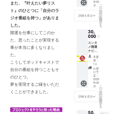
年09
また、『叶えたい夢リス
サロ
シャレ
購入者
こ
月
ン・楠
なイン
の
に風水
リ
ト』のひとつに「自分のラ
木開運
テリア
タ
鑑定も
ー
クラブ
です。
ン
提供し
詳細を見る
ジオ番組を持つ」がありま
を
の会員
https://
選
ます。
択
になれ
www.ro
す
※効果に
した。
る
る権利
uvle.co
は個人
30,
です。
m/store
開運を仕事にしてこのか
差があ
半年間
000
/ ●アレ
ります
円
の会員
た、思ったことが実現する
ンジメ
エンタ
権で
ントサ
事が本当に多くなりまし
メ開運
す。 楠
イズ：
ナビ
木あさ
縦約
た。
ゲー
美の提
20cm /
支援
ターの
供する
横約
者：
こうしてポッドキャストで
楠木あ
様々な
15cm
1人
さ美が
サービ
※送料込
お届
自分の番組を持つこともそ
運営す
スを受
みのお
け予
るオン
けるこ
定：
のひとつ。
値段で
ライン
2020
とがで
す。 ※
年09
サロ
夢を実現するご縁をいただ
きま
購入者
こ
月
ン・楠
す。
の
に風水
リ
くことができました。
木開運
タ
鑑定も
ー
クラブ
ン
提供し
詳細を見る
を
の会員
選
ます。
択
になれ
す
※効果に
る
る権利
は個人
50,
です。
差があ