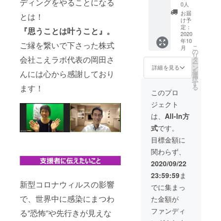
ディングをやることになる
作った
楠木あ
0人
りでき
さ美が
お届
とは！
ます。
あなた
け予
※1ヶ月
のコン
定：
『思うことは叶うこと』。
に1回で
テンツ
2020
年10
12回の
をプロ
ご縁を繋いで下さった株式
こ
月
実施と
デュー
の
リ
なりま
スしま
会社こえラボ代表の岡田さ
タ
ー
す。
す。 パ
ン
詳細を見る
を
んには心から感謝しており
ワー
選
択
ワード
す
る
ます！
を付け
このプロ
ること
ジェクト
により
商品を
は、
All-In方
PRでき
式
です。
ます！
あなた
目標金額に
の商品
関わらず、
にコン
サルタ
2020/09/22
ントで
23:59:59
ま
ある楠
新型コロナウィルスの影響
木あさ
でに集まっ
美がお
で、世界中に感染にまつわ
た金額が
墨付き
で商品
ファンディ
る”恐怖”や先行きが見えな
として