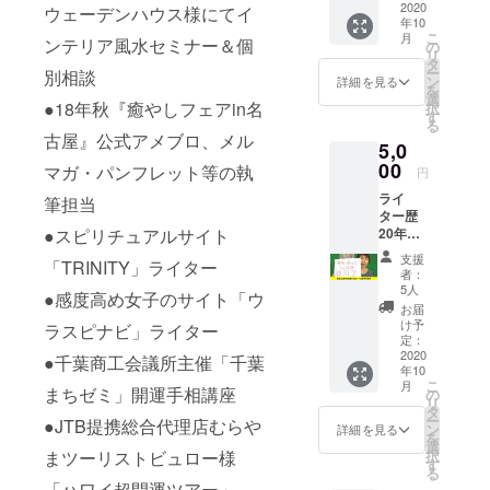
す。 15
2020
いただ
ウェーデンハウス様にてイ
年10
分であ
きま
こ
月
ンテリア風水セミナー＆個
なたの
す。 ※
の
リ
運勢を
日程は
タ
ー
別相談
アドバ
メール
ン
詳細を見る
を
イスし
にて調
選
●18年秋『癒やしフェアin名
択
ます。
整させ
す
る
※内容は
ていた
古屋』公式アメブロ、メル
5,0
個人差
だきま
があり
00
す。 ※
マガ・パンフレット等の執
円
ます。
備考欄
ライ
※日程は
筆担当
に呼ん
ター歴
メール
でほし
●スピリチュアルサイト
20年、
にて調
いお名
シナリ
整させ
前を記
支援
「TRINITY」ライター
オライ
ていた
入して
者：
ター歴
だきま
くださ
5人
●感度高め女子のサイト「ウ
15年、
す。 ※
い。
お届
エンタ
場所は
け予
ラスピナビ」ライター
メ開運
千葉県
定：
ナビ
2020
佐倉市
●千葉商工会議所主催「千葉
年10
ゲー
の事務
こ
月
ターの
まちゼミ」開運手相講座
所にな
の
リ
楠木あ
りま
タ
ー
●JTB提携総合代理店むらや
さ美が
す。 ※
ン
詳細を見る
を
あなた
オンラ
選
まツーリストビュロー様
択
のSNS
イン
す
る
用プロ
（Zoom
「ハワイ超開運ツアー」