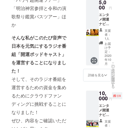
5,0
フィー
）での
ルを作
00
鑑定に
「明治神宮参拝と令和の演
円
成させ
なりま
エンタ
ていた
歌祭り鑑賞バスツアー」ほ
す。 ※
メ開運
だきま
予め両
ナビ
か
す。 プ
手の写
ゲー
ロ
メをご
支援
ターの
フィー
用意下
者：
そんな私がこのたび音声で
楠木あ
ルは①
さい。
1人
さ美の
短（200
お届
日本を元気にするラジオ番
手相鑑
文字ま
け予
定で
で）②
定：
組「開運ポッドキャスト」
す。 30
2020
中（500
年10
分でお
文字ま
を運営することになりまし
こ
月
母さん
で）③
の
リ
とお子
た！
長
タ
ー
さんの
（1000
ン
詳細を見る
を
そして、そのラジオ番組を
手相を
文字ま
選
択
アドバ
で）の
す
る
運営するための資金を集め
イスし
３種
10,
ます。
類、で
るためにクラウドファン
残り5
※内容は
000
きた
円
個人差
SNS用
ディングに挑戦することに
エンタ
があり
プロ
メ開運
ます。
フィー
なりました！
ナビ
※日程は
ルは自
ゲー
ぜひ、内容をご確認いただ
メール
由に
支援
ターの
にて調
使って
者：