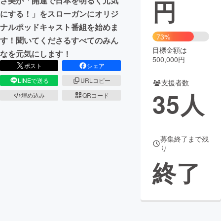
円
さ美が「開運で日本を明るく元気
にする！」をスローガンにオリジ
まちづくり・地域活性化
ナルポッドキャスト番組を始めま
73%
す！聞いてくださるすべてのみん
CAMPFIRE for Social Good
CAMPFIRE Creation
目標金額は
なを元気にします！
500,000円
CAMPFIREふるさと納税
machi-ya
コミュニティ
ポスト
シェア
LINEで送る
URLコピー
支援者数
35
人
埋め込み
QRコード
募集終了まで残
り
終了