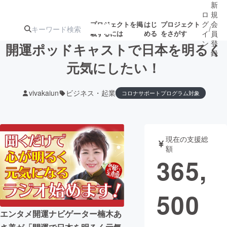
新
ロ
規
グ
会
プロジェクトを掲
はじ
プロジェクト
/
載するには
める
をさがす
イ
員
ン
登
開運ポッドキャストで日本を明るく
録
元気にしたい！
人気のプロ
注目のリ
注目の新着プロ
募集終了が近いプ
もうすぐ公開
vivakaiun
ビジネス・起業
コロナサポートプログラム対象
ジェクト
ターン
ジェクト
ロジェクト
されます
アート・写真
音楽
現在の支援総
額
365,
テクノロジー・ガジェット
ゲーム・サ
映像・映画
書籍・雑誌
500
エンタメ開運ナビゲーター楠木あ
ビジネス・起業
チャレンジ