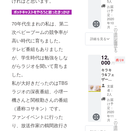
ければと思います。
楠木あ
整させ
いただ
5人
さ美の
ていた
いて大
お届
開運
だきま
丈夫で
け予
ポッド
す。 ※
定：
す。
キャス
2020
オンラ
70年代生まれの私は、第二
年10
トにゲ
イン
こ
月
ストと
（Zoom
の
次ベビーブームの競争率が
リ
して出
）での
タ
ー
演でき
鑑定に
ン
詳細を見る
高い時代に育ちました。
を
る権利
なりま
選
択
です。
す。 ※
す
テレビ番組もありました
る
あなた
予めお
12,
の活動
が、学生時代は勉強をしな
母さん
残り8
やお仕
000
とお子
円
がらラジオを聞いて育ちま
事を番
さんお
キラキ
組内で
二人の
した。
ラ&フェ
紹介し
両手の
ザーで
て開運
写メを
私が大好きだったのはTBS
夢ふく
させて
ご用意
支援
らむバ
しまい
下さ
者：
ラジオの深夜番組、小堺一
ルーン
ます！
い。
2人
アレン
ぜひゲ
機さんと関根勤さんの番組
お届
ジメン
ストに
け予
ト（黄
（通称コサキン）です。
なって
定：
色）で
2020
くださ
ファンイベントに行った
年11
す。 ア
い。 ※
こ
月
レンジ
日程は
の
り、放送作家の鶴間政行さ
リ
メン
メール
タ
ー
ト・ア