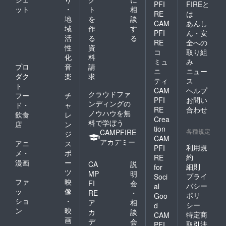
PFI
FIREと
ット
・
ト
相
RE
は
地
を
談
CAM
あんし
域
作
す
PFI
ん・安
活
る
る
RE
全への
性
資
コ
取り組
化
料
ミュ
み
プロ
音
請
ニ
ニュー
ダク
楽
求
ティ
ス
ト
CAM
ヘルプ
クラウドファ
フー
チ
PFI
お問い
ンディングの
ド・
ャ
RE
合わせ
ノウハウを無
飲食
レ
Crea
料で学ぼう
店
ン
tion
各種規定
CAMPFIRE
ジ
CAM
アカデミー
アニ
ス
利用規
PFI
メ・
ポ
約
RE
漫画
ー
CA
説
細則
for
ツ
MP
明
プライ
Soci
ファ
映
FI
会
バシー
al
ッ
像
RE
・
ポリ
Goo
ショ
・
ア
相
シー
d
ン
映
カ
談
特定商
CAM
画
デ
会
取引法
PFI