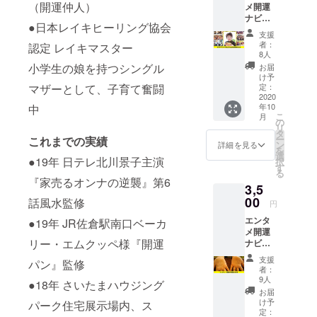
（開運仲人）
メ開運
口ベーカ
ナビ
●日本レイキヒーリング協会
リー「開運
ゲー
支援
ターの
パン」監
者：
認定 レイキマスター
楠木あ
8人
修。
さ美の
小学生の娘を持つシングル
お届
テイナーズ
開運
け予
ポッド
マザーとして、子育て奮闘
定：
株式会社所
キャス
2020
属タレント
年10
中
トでお
こ
月
名前を
文化人。
の
リ
呼ばれ
タ
ー
これまでの実績
る権利
ン
詳細を見る
を
です。
選
●19年 日テレ北川景子主演
択
「本日
す
る
の放送
『家売るオンナの逆襲』第6
3,5
は〇〇
さんの
00
話風水監修
円
提供で
エンタ
●19年 JR佐倉駅南口ベーカ
お送り
メ開運
させて
リー・エムクッペ様『開運
ナビ
いただ
ゲー
きま
支援
パン』監修
ターの
す」と
者：
楠木あ
番組の
9人
●18年 さいたまハウジング
さ美の
最初に
お届
手相鑑
お伝え
け予
パーク住宅展示場内、ス
定で
させて
定：