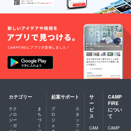
カテゴリー
起案サポート
サ
CAMP
ー
FIRE
テク
ま
プ
ス
ビ
につい
ノロ
ち
ロ
タ
ス
て
ジー
づ
ジ
ッ
・ガ
く
ェ
フ
CAM
CAMP
ジェ
り
ク
に