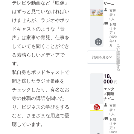
テレビや動画など『映像』
ザーで
ショッ
縦約
夢ふく
プ・
20cm /
はずっと見ていなければい
支援
らむバ
Rouvle
横約
者：
ルーン
Balloon
15cm
0人
けませんが、ラジオやポッ
アレン
Storeさ
※送料込
お届
ジメン
ドキャストのような『音
んとの
みのお
け予
ト（水
コラ
定：
値段で
声』は家事や育児、仕事を
色）で
2020
ボ！オ
す。 ※
年11
す。 ア
シャレ
購入者
こ
していても聞くことができ
月
レンジ
なイン
の
に風水
リ
メン
テリア
タ
鑑定も
る素晴らしいメディアで
ー
ト・ア
です。
ン
提供し
詳細を見る
を
ロマオ
https://
選
ます。
す。
択
イル付
www.ro
す
※効果に
る
です。
uvle.co
私自身もポッドキャストで
は個人
18,
中目黒
m/store
差があ
聞き逃したラジオ番組を
にある
000
/ ●アレ
ります
円
オシャ
ンジメ
チェックしたり、有名なお
エンタ
レなバ
ントサ
メ開運
ルーン
イズ：
寺の住職の講話を聞いた
ナビ
ショッ
縦約
ゲー
プ・
20cm /
支援
り、ビジネスの学びをする
ターの
Rouvle
横約
者：
楠木あ
Balloon
15cm
0人
など、さまざまな用途で愛
さ美が
Storeさ
※送料込
お届
運営す
んとの
聴しています。
みのお
け予
るオン
コラ
定：
値段で
ライン
2020
ボ！オ
す。 ※