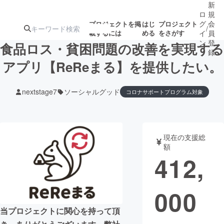
新
ロ
規
グ
会
プロジェクトを掲
はじ
プロジェクト
/
載するには
める
をさがす
イ
員
ン
登
食品ロス・貧困問題の改善を実現する
録
アプリ【ReReまる】を提供したい。
人気のプロ
注目のリ
注目の新着プロ
募集終了が近いプ
もうすぐ公開
nextstage7
ソーシャルグッド
コロナサポートプログラム対象
ジェクト
ターン
ジェクト
ロジェクト
されます
アート・写真
音楽
現在の支援総
額
412,
テクノロジー・ガジェット
ゲーム・サ
映像・映画
書籍・雑誌
000
当プロジェクトに関心を持って頂
ビジネス・起業
チャレンジ