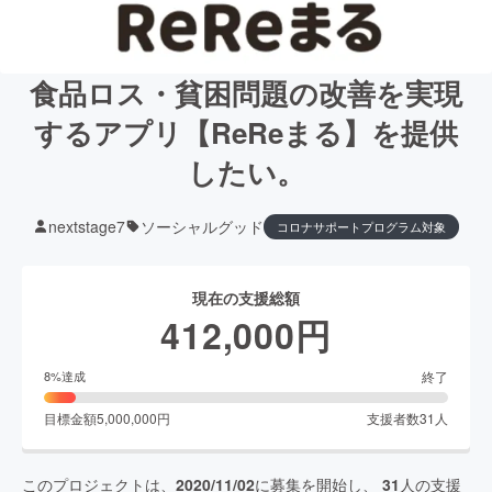
食品ロス・貧困問題の改善を実現
するアプリ【ReReまる】を提供
したい。
nextstage7
ソーシャルグッド
コロナサポートプログラム対象
現在の支援総額
412,000
円
終了
8
%達成
目標金額
5,000,000
円
支援者数
31
人
このプロジェクトは、
2020/11/02
に募集を開始し、
31
人の支援