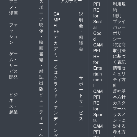
アカデミー
アニ
ス
利用規
PFI
メ・
ポ
約
RE
漫画
ー
CA
説
細則
for
ツ
MP
明
プライ
Soci
ファ
映
FI
会
バシー
al
ッ
像
RE
・
ポリ
Goo
ショ
・
ア
相
シー
d
ン
映
カ
談
特定商
CAM
画
デ
会
取引法
PFI
ゲー
書
ミ
に基づ
RE
ム・
籍
ー
く表記
for
サー
・
と
情報セ
Ente
ビス
雑
は
キュリ
rtain
開発
誌
ク
サ
ティ方
men
出
ラ
ポ
針
t
版
ウ
ー
反社基
CAM
ビジ
ビ
ド
ト
本方針
PFI
ネ
ュ
フ
サ
カスタ
RE
ス・
ー
ァ
ー
マーハ
for
起業
テ
ン
ビ
ラスメ
Spor
ィ
デ
ス
ントに
ts
ー
ィ
対する
CAM
・
ン
考え方
PFI
ヘ
グ