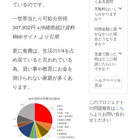
くある質問
者とし
ているのです。
てＥＣ
手数料はいく
サイト
らかかります
一世帯当たり可処分所得
上にお
か？
名前を
307,932円
※
沖縄県統計資料
掲載さ
目標金額に届
せて頂
かなかった場
Webサイト より引用
きま
合どうなりま
す。
すか？
（差し
更に食費は、生活の1/4を占
支えな
支援で困った
けれ
め居ていると言われている
時はどこに相
ば、備
談したらいい
為、習い事や教育にお金を
考欄に
ですか？
お名前
掛けられない家庭が多くあ
をご入
ヘルプページを
力下さ
見る
ります。
い。）
このプロジェクト
の問題報告は
こち
ら
よりお問い合わ
せください