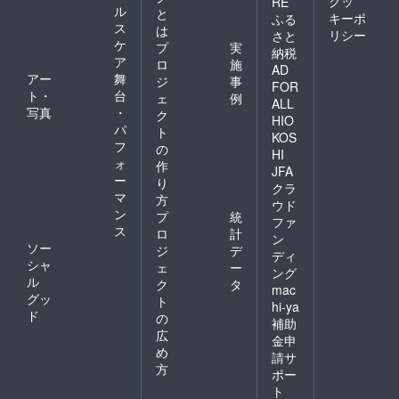
クッ
RE
ル
と
キーポ
ふる
ス
は
リシー
さと
ケ
プ
実
納税
ア
ロ
施
AD
アー
舞
ジ
事
FOR
ト・
台
ェ
例
ALL
写真
・
ク
HIO
パ
ト
KOS
フ
の
HI
ォ
作
JFA
ー
り
クラ
マ
方
ウド
ン
プ
統
ファ
ス
ロ
計
ン
ソー
ジ
デ
ディ
シャ
ェ
ー
ング
ル
ク
タ
mac
グッ
ト
hi-ya
ド
の
補助
広
金申
め
請サ
方
ポー
ト