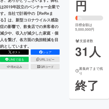
円
き、ありがとうございます。弊社
は2019年設立のベンチャー企業で
まちづくり・地域活性化
す。当社で計画中の【ReReま
8%
る】は、新型コロナウイルス感染
CAMPFIRE for Social Good
CAMPFIRE Creation
目標金額は
症の影響で、飲食店での来客者の
5,000,000円
CAMPFIREふるさと納税
machi-ya
コミュニティ
減少や、収入が減少した家庭・個
人を繋げ、各方面の負担軽減を目
支援者数
31
人
的としています。
ポスト
シェア
LINEで送る
URLコピー
埋め込み
QRコード
募集終了まで残
り
終了