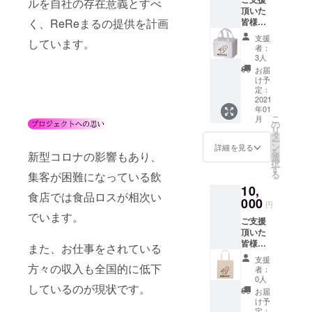
ルを自社の存在意義とすべ
頂いた
皆様
く、ReReまるの提供を計画
に、下
支援
しています。
記のオ
者：
リジナ
3人
ル製品
お届
を郵送
け予
させて
定：
頂きま
2021
年01
す。 ①
こ
月
お礼
の
リ
メッ
タ
ー
セージ
ン
詳細を見る
を
新型コロナの影響もあり、
をメー
選
択
ルにて
す
る
集客が困難になっている飲
お届け
10,
させて
食店では食品ロスが相次い
頂きま
000
円
す。
でいます。
ご支援
※ご支援
頂いた
時、備
皆様
考欄へ
また、お仕事をされている
に、下
ご希望
支援
記のオ
方々の収入も全国的に低下
の宛名
者：
リジナ
をご記
0人
しているのが現状です。
ル製品
入くだ
お届
を郵送
さい。
け予
させて
②不織
定：