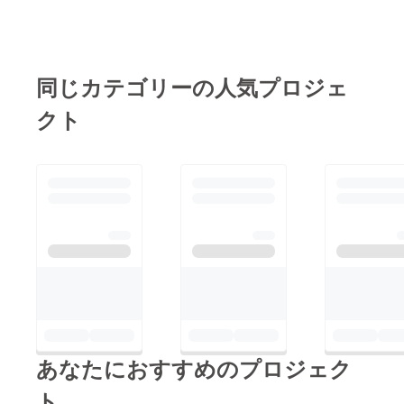
掲載の許可を頂いた
434店舗の情報収集
も、明日から行う予定
です。沖縄県でスター
同じカテゴリーの人気プロジェ
トするサービスではご
クト
ざいますが、将来的に
は全国の中小規模飲食
店の食品ロス削減・貧
困問題の緩和が実現で
きることを目標に、鋭
意努力致します。今後
ともご支援のほど、よ
ろしくお願い致しま
す。
あなたにおすすめのプロジェク
ト