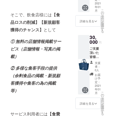
頂きま
2021
布保冷
年01
す。 ①
ボック
こ
月
お礼状
ストー
の
そこで、飲食店様には
【食
リ
②キャ
ト
タ
ー
ンバス
ン
詳細を見る
品ロスの削減】【新規顧客
を
フラッ
選
択
トトー
獲得のチャンス】
として
す
る
トＬ
30,
① 無料の店舗情報掲載サー
000
円
ビス（店舗情報・写真の掲
ご支援
頂いた
載）
皆様
に、下
支援
記をリ
者：
② 多様な集客手段の提供
ターン
0人
として
（余剰食品の掲載・新規顧
お届
ご用意
け予
させて
定：
客獲得や集客の為の掲載
頂きま
2021
年01
等）
す。 ①
こ
月
お礼状
の
リ
②不織
タ
ー
布保冷
ン
詳細を見る
を
レジカ
選
択
ゴトー
す
サービス利用者には
【食費
る
ト ③