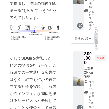
支援
Ｌ ⑤ご
記をリ
て提供し、沖縄の精神"ゆい
者：
支援者
ターン
0人
まーる"を広めていきたいと
として
として
お届
HPにお
ご用意
け予
考えております。
名前を
させて
定：
掲載さ
頂きま
2021
年01
せて頂
す。 ①
こ
月
きま
紅型お
の
リ
す。
礼状 ②
タ
ー
（差し
不織布
ン
詳細を見る
を
支えな
保冷レ
選
択
けれ
ジカゴ
す
る
ば、備
トート
300
考欄に
③泡盛
お名前
記念ボ
,00
そして
SDGs
を意識したサー
残り49
をご入
トル 1
0
円
力下さ
升 ④ア
ビスの提供を行う事で、こ
い。）
プリ制
ご支援
れまでの一方通行な広告で
作状況
頂いた
の進捗
皆様
はなく、誰でも誰かの役に
をご報
に、下
支援
告
記をリ
者：
立てる社会を実現し、双方
（メー
ターン
1人
ルにて
として
がウィンウィンな関係を築
お届
月1~2
ご用意
け予
回） ⑤
させて
けるサービスへと発展して
定：
ご支援
頂きま
2021
年01
いくことを使命として意識
者とし
す。 ①