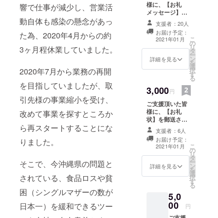
様に、【お礼
響で仕事が減少し、営業活
メッセージ】を
送らせて頂きま
動自体も感染の懸念があっ
支援者：20人
す。
お届け予定：
た為、2020年4月からの約
こ
2021年01月
の
リ
3ヶ月程休業していました。
タ
ー
ン
詳細を見る
を
選
択
2020年7月から業務の再開
す
る
を目指していましたが、取
3,000
円
引先様の事業縮小を受け、
ご支援頂いた皆
様に、【お礼
改めて事業を探すところか
状】を郵送させ
ら再スタートすることにな
て頂きます。 ※
支援者：6人
ご支援時、備考
お届け予定：
りました。
欄へご希望の宛
こ
2021年01月
の
名をご記入くだ
リ
タ
さい。
ー
そこで、今沖縄県の問題と
ン
詳細を見る
を
選
されている、食品ロスや貧
択
す
る
困（シングルマザーの数が
5,0
00
日本一）を緩和できるツー
円
ご支援