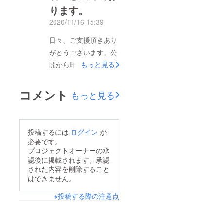
ります。
2020/11/16 15:39
日々、ご支援頂きあり
がとうございます。公
開から昨日までで26人
もっと見る
の方からご支援を頂い
ております。目標金額
コメント
もっと見る
まで気を許せない状況
ではありますが、SNS
を通してシェアして下
投稿するには
ログイン
が
さる皆様のお力添え
必要です。
に、社員一同感謝して
プロジェクトオーナーの承
認後に掲載されます。承認
おります。ReReまる
された内容を削除すること
のアプリ・ECサイト
はできません。
は、既にデザインの構
※投稿する際の注意点
成・開発段階に進んで
おり、ReReまるへの