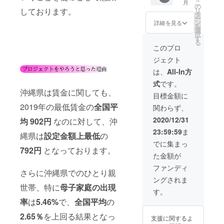
こ
月
てＥＣ
紅型お
の
リ
しております。
サイト
礼状 ②
タ
ー
上にお
ロゴ入
ン
詳細を見る
を
名前を
りマグ
選
択
掲載さ
カップ
す
る
せて頂
③不織
このプロ
きま
布保冷
ジェクト
す。
レジカ
（差し
ゴトー
は、
All-In方
支えな
ト ④
式
です。
けれ
キャン
沖縄県は賃金に関しても、
ば、備
バスフ
目標金額に
考欄に
ラット
2019年の最低賃金の
全国平
関わらず、
お名前
トート
をご入
Ｌ ⑤泡
2020/12/31
均
902円
なのに対して、沖
力下さ
盛記念
23:59:59
ま
い。）
ボトル
縄県は
設定金額上最低
の
1升 ⑥
でに集まっ
アプリ
792円
となっております。
た金額が
の制作
状況の
ファンディ
さらに沖縄県でのひとり親
進捗を
ングされま
報告
世帯、特に
母子家庭の出現
（メー
す。
ルにて
率
は
5.46%
で、
全国平均
の
月1~2回
程） ⑦
2.65％
を上回る結果となっ
支援に関するよ
ご支援