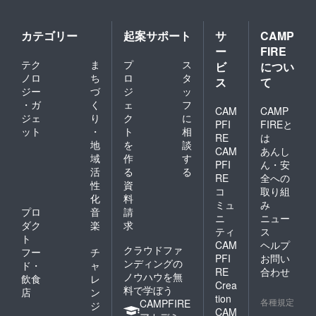
カテゴリー
起案サポート
サ
CAMP
ー
FIRE
テク
ま
プ
ス
ビ
につい
ノロ
ち
ロ
タ
ス
て
ジー
づ
ジ
ッ
・ガ
く
ェ
フ
CAM
CAMP
ジェ
り
ク
に
PFI
FIREと
ット
・
ト
相
RE
は
地
を
談
CAM
あんし
域
作
す
PFI
ん・安
活
る
る
RE
全への
性
資
コ
取り組
化
料
ミュ
み
プロ
音
請
ニ
ニュー
ダク
楽
求
ティ
ス
ト
CAM
ヘルプ
クラウドファ
フー
チ
PFI
お問い
ンディングの
ド・
ャ
RE
合わせ
ノウハウを無
飲食
レ
Crea
料で学ぼう
店
ン
tion
各種規定
CAMPFIRE
ジ
CAM