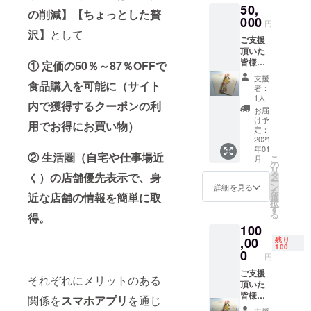
50,
キャン
の削減】【ちょっとした贅
バスフ
000
円
ラット
沢】
として
ご支援
トート
頂いた
Ｌ ④ご
皆様
支援者
① 定価の50％～87％OFFで
に、下
として
支援
食品購入を可能に（サイト
記をリ
HPにお
者：
ターン
名前を
1人
内で獲得するクーポンの利
として
掲載さ
お届
ご用意
せて頂
け予
用でお得にお買い物）
させて
きま
定：
頂きま
2021
す。
年01
す。 ①
（差し
② 生活圏（自宅や仕事場近
こ
月
紅型お
支えな
の
リ
礼状 ②
けれ
タ
く）の店舗優先表示で、身
ー
ロゴ入
ば、備
ン
詳細を見る
を
りマグ
近な店舗の情報を簡単に取
考欄に
選
択
カップ
お名前
す
る
得。
③不織
をご入
100
布保冷
力下さ
レジカ
,00
い。）
残り
100
ゴトー
0
円
ト ④
キャン
ご支援
それぞれにメリットのある
バスフ
頂いた
ラット
皆様
関係を
スマホアプリ
を通じ
トート
に、下