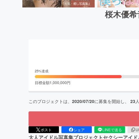
桜木優希音
25
%達成
目標金額
1,000,000
円
このプロジェクトは、
2020/07/20
に募集を開始し、
23
ポスト
シェア
LINEで送る
U
大人アイドル写真集プロジェクトセクシーアイドルユニ