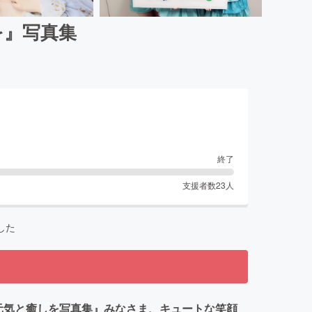
しを』写真集
終了
支援者数
23
人
した
g 『元気と癒しを写真集』みなさま、キュートな笑顔