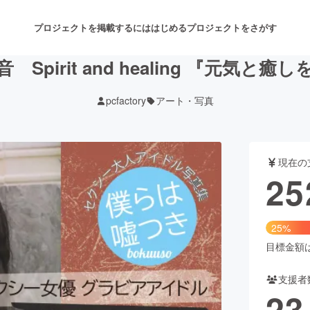
プロジェクトを掲載するには
はじめる
プロジェクトをさがす
 Spirit and healing 『元気と癒
pcfactory
アート・写真
注目のリターン
注目の新着プロジェクト
募集終了が近いプロジェクト
も
現在の
音楽
舞台・パフォーマンス
25
ゲーム・サービス開発
フード・飲食店
25%
書籍・雑誌出版
アニメ・漫画
目標金額は1
支援者
チャレンジ
ビューティー・ヘルスケ
23