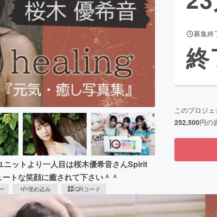
募集終
CAMPFIRE for Social Good
CAMPFIRE Creation
終
CAMPFIREふるさと納税
machi-ya
コミュニティ
このプロジェ
252,500
円の
ットより一人目は桜木優希音さんSpirit
、キュートな笑顔に癒されて下さい＾＾
ピー
埋め込み
QRコード