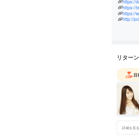
https:/
https:/
http://p
リターン
目
詳細を見