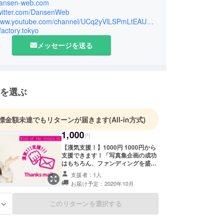
/dansen-web.com
/twitter.com/DansenWeb
https://www.youtube.com/channel/UCq2yVlLSPmLtEAURoTZ3lYg
cfactory.tokyo
メッセージを送る
を選ぶ
標金額未達でもリターンが届きます
(All-in方式)
1,000
円
【漢気支援！】1000円 1000円から
支援できます！「写真集企画の成功
はもちろん、ファンディングを盛り
上げるために、ここはひとつ漢気を
支援者：1人
見せてやろう！」という方向きのリ
お届け予定：2020年10月
ターンです。 支援額はあなたが決め
てください！ ※最低額設定1000円以
上でお願いいたします。感謝メール
このリターンを選択する
る
が届きます。