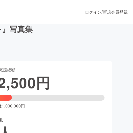
ログイン
/
新規会員登録
しを』写真集
うすぐ公開されます
支援総額
プロダクト
2,500
円
ファッション
スポーツ
,000,000円
数
ア
ソーシャルグッド
人