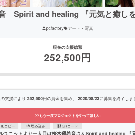
 Spirit and healing 『元気と癒
pcfactory
アート・写真
現在の支援総額
252,500
円
人の支援により
252,500
円の資金を集め、
2020/08/23
に募集を終了しま
もう一度プロジェクトをやってほしい
RLコピー
埋め込み
QRコード
ットより一人目は桜木優希音さんSpirit and healin