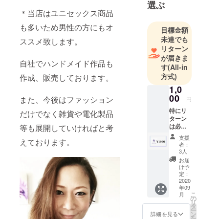
選ぶ
ブホステ
＊当店はユニセックス商品
ス、等経て
Ku-Select(イ
も多いため男性の方にもオ
目標金額
ンターネッ
未達でも
ススメ致します。
トアパレル
リターン
が届きま
ショップ)を
自社でハンドメイド作品も
す
(All-in
立ち上げま
方式)
作成、販売しております。
した。
1,0
未婚のまま
00
また、今後はファッション
円
シングルマ
特にリ
ザーという
だけでなく雑貨や電化製品
ターン
人生の選択
は必要
等も展開していければと考
をし、今は4
ないけ
支援
えております。
れど、
歳の男の子
者：
応援し
3人
とオス(犬)の
て下さ
お届
親として奮
る方は
け予
こちら
定：
よりご
2020
年09
支援を
こ
月
お願い
の
リ
致しま
タ
ー
す。 後
ン
詳細を見る
を