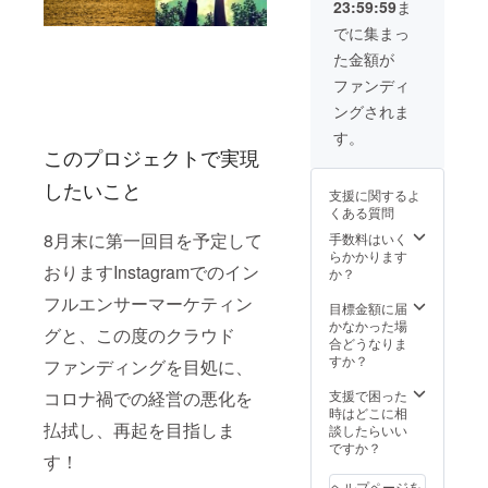
23:59:59
ま
にDM、
ショッ
又は
プをご
でに集まっ
LINEに
覧下さ
た金額が
てご連
い。
絡お願
(BASE
ファンディ
い致し
店もご
ングされま
ます。
ざいま
お釣り
す。) ま
す。
は出ま
た、後
このプロジェクトで実現
せんの
日お礼
でご注
のメー
したいこと
支援に関するよ
意下さ
ルを送
くある質問
い。 商
らせて
品につ
頂きま
8月末に第一回目を予定して
手数料はいく
きまし
す。
らかかります
おりますInstagramでのイン
ては
か？
Instagr
フルエンサーマーケティン
am又は
目標金額に届
オンラ
かなかった場
グと、この度のクラウド
イン
合どうなりま
ショッ
すか？
ファンディングを目処に、
プをご
覧下さ
支援で困った
コロナ禍での経営の悪化を
い。
時はどこに相
(BASE
払拭し、再起を目指しま
談したらいい
店もご
ですか？
す！
ざいま
す。) ま
ヘルプページを