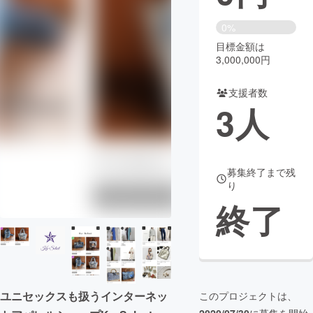
まちづくり・地域活性化
0%
目標金額は
3,000,000円
CAMPFIRE for Social Good
CAMPFIRE Creation
CAMPFIREふるさと納税
machi-ya
コミュニティ
支援者数
3
人
募集終了まで残
り
終了
ユニセックスも扱うインターネッ
このプロジェクトは、