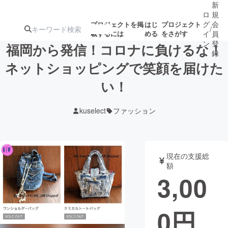
新
ロ
規
グ
会
プロジェクトを掲
はじ
プロジェクト
/
載するには
める
をさがす
イ
員
ン
登
福岡から発信！コロナに負けるな！
録
ネットショッピングで笑顔を届けた
い！
人気のプロ
注目のリ
注目の新着プロ
募集終了が近いプ
もうすぐ公開
ジェクト
ターン
ジェクト
ロジェクト
されます
kuselect
ファッション
アート・写真
音楽
現在の支援総
テクノロジー・ガジェット
ゲーム・サ
額
3,00
映像・映画
書籍・雑誌
0
円
ビジネス・起業
チャレンジ