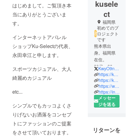
kusele
はじめまして。ご覧頂き本
ct
当にありがとうございま
福岡県
す。
初めてのプ
ロジェクト
インターネットアパレル
です
ショップKu-Selectの代表、
熊本県出
身。福岡県
永田幸江と申します。
在住。
20代〜30代
スポーツカジュアル、大人
KwyO9ndrUgE8Kan
前半までは
https://ku-select.shop/
綺麗めカジュアル
広島県に住
https://kuselect2020.base.shop/
https://www.facebook.com/kuselect2020/
んでまし
etc...
https://instagram.com/ku_select?igshid=kdba8nkk6nnv
た。
メッセー
上場企業の
ジを送る
シンプルでもカッコよくさ
営業部を退
職後、アパ
りげないお洒落をコンセプ
レル、ネイ
トにファッションのご提案
リスト、モ
リターンを
をさせて頂いております。
デル、クラ