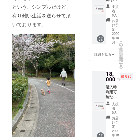
券チ
使用さ
という、シンプルだけど、
支援
ケット
れる際
者：
¥5000×
は事前
有り難い生活を送らせて頂
0人
2枚。
にDM、
お届
いております。
¥10000
又は
け予
相当。
LINEに
定：
¥500(5
2020
てご連
年10
%)お得
絡お願
こ
月
になり
い致し
の
リ
ます。
ます。
タ
ー
金券チ
お釣り
ン
詳細を見る
を
ケット
は出ま
選
択
の有効
せんの
す
る
期限は
でご注
18,
到着月
意下さ
残り30
より6ヶ
000
い。 商
円
月未満
品につ
購入時
となり
きまし
利用可
ます。
ては
能な金
また、
Instagr
券チ
使用さ
am又は
支援
ケット
れる際
オンラ
者：
¥5000×
は事前
イン
0人
4枚。
にDM、
ショッ
お届
¥20000
又は
プをご
け予
相当。
LINEに
定：
覧下さ
¥2000(
2020
てご連
い。
年10
10%)お
絡お願
(BASE