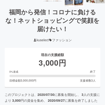
福岡から発信！コロナに負ける
な！ネットショッピングで笑顔を
届けたい！
kuselect
ファッション
現在の支援総額
3,000
円
終了
0
%達成
目標金額
3,000,000
円
支援者数
3
人
このプロジェクトは、
2020/07/30
に募集を開始し、
3
人の支援に
より
3,000
円の資金を集め、
2020/09/27
に募集を終了しました