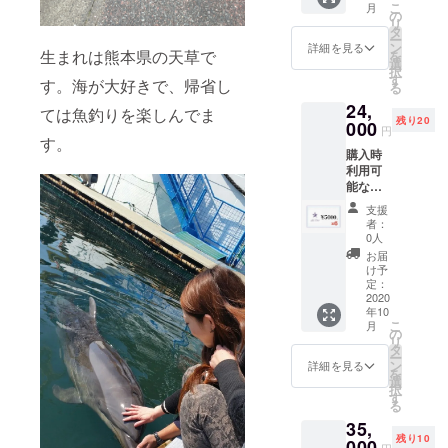
こ
月
得にな
い致し
の
店もご
リ
りま
ます。
タ
ざいま
ー
す。金
お釣り
ン
す。) ま
詳細を見る
生まれは熊本県の天草で
を
券チ
は出ま
選
た、後
択
ケット
せんの
す
日お礼
す。海が大好きで、帰省し
る
の有効
でご注
のメー
24,
期限は
意下さ
ルを送
ては魚釣りを楽しんでま
残り20
到着月
000
い。 商
らせて
円
より6ヶ
す。
品につ
頂きま
購入時
月未満
きまし
す。
利用可
となり
ては
能な金
ます。
Instagr
券チ
また、
am又は
支援
ケット
使用さ
オンラ
者：
¥5000×
れる際
イン
0人
6枚。
は事前
ショッ
お届
¥30000
にDM、
プをご
け予
相当。
又は
定：
覧下さ
¥6000(
2020
LINEに
い。
年10
20%)お
てご連
(BASE
こ
月
得にな
絡お願
の
店もご
リ
りま
い致し
タ
ざいま
ー
す。金
ます。
ン
す。) ま
詳細を見る
を
券チ
お釣り
選
た、後
択
ケット
は出ま
す
日お礼
る
の有効
せんの
のメー
35,
期限は
でご注
ルを送
残り10
到着月
000
意下さ
らせて
円