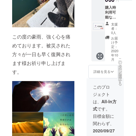
より6ヶ
い。 商
頂きま
購入時
月未満
品につ
す。
利用可
となり
きまし
能な金
ます。
ては
券チ
また、
Instagr
支援
ケット
使用さ
am又は
者：
¥5000×
れる際
オンラ
0人
この度の豪雨、強く心を痛
10枚。
は事前
イン
お届
¥50000
にDM、
ショッ
け予
めております。被災された
相当。
又は
定：
プをご
¥15000
2020
LINEに
覧下さ
方々が一日も早く復興され
年10
(30%)お
てご連
い。
こ
月
得にな
絡お願
の
(BASE
ます様お祈り申し上げま
リ
りま
い致し
タ
店もご
ー
す。金
ます。
す。
ン
ざいま
詳細を見る
を
券チ
お釣り
選
す。) ま
択
ケット
は出ま
す
た、後
る
の有効
せんの
日お礼
このプロ
期限は
でご注
のメー
ジェクト
到着月
意下さ
ルを送
より6ヶ
い。 商
らせて
は、
All-In方
月未満
品につ
頂きま
式
です。
となり
きまし
す。
ます。
ては
目標金額に
また、
Instagr
関わらず、
使用さ
am又は
れる際
オンラ
2020/09/27
は事前
イン