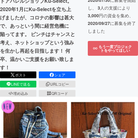
2020/07/30
に募集を開始
トアパレルショップKu-Select。
し、
3
人の支援により
2020年1月にKu-Selectを立ち上
3,000
円の資金を集め、
げましたが、コロナの影響は甚大
2020/09/27
に募集を終了
で、あっという間に経営危機に
しました
陥ってます。 ピンチはチャンスと
考え、ネットショップという強み
もう一度プロジェク
を生かし再起を目指します！ 何
トをやってほしい
卒、温かいご支援をお願い致しま
す！
ポスト
シェア
LINEで送る
URLコピー
埋め込み
QRコード