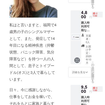
日、お
選
択
礼の
す
る
メール
4,8
をお送
残り
りさせ
00
100
円
て頂き
購入時
ます。
私はと言いますと、福岡で4
利用可
能な金
歳男の子のシングルマザー
券チ
支援
ケット
として、また、発症して14
者：
¥5000×
0人
年目になる精神疾患（抑鬱
1枚。
お届
¥5000
け予
状態、パニック障害、気分
相当。
定：
¥200(4
2020
障害など）を持つ一人の人
年10
%)お得
こ
月
になり
の
間として、息子とトイプー
リ
ます。
タ
ー
金券チ
ドル(オス)と3人で暮らして
ン
詳細を見る
を
ケット
選
択
います。
の有効
す
る
期限は
9,5
到着月
残り
日々、今に感謝しながら、
より6ヶ
00
100
円
月未満
仕事をしてお金を稼いで、
購入時
となり
利用可
ます。
それをもとに家族と暮らす
能な金
また、