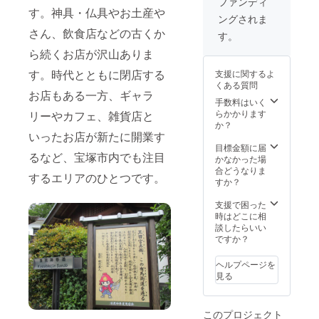
cs/onlin
ファンディ
しまう
ターン
了承く
す。神具・仏具やお土産や
etest.ht
場合が
ングされま
品より
ださ
ml ご
ござい
さん、飲食店などの古くか
１点を
い。 ＜
提供の
す。
ますの
お届け
映像配
メール
で、ご
ら続くお店が沢山ありま
※お申
信の注
アドレ
確認く
込み時
意事項
スに
ださ
す。時代とともに閉店する
支援に関するよ
期に
＞ 以
URLと
い。
くある質問
よって
下の
パス
11/13「
お店もある一方、ギャラ
は発
ページ
手数料はいく
ワード
おかえ
注・製
にて視
らかかります
リーやカフェ、雑貨店と
をお送
りクラ
作の都
聴環境
か？
りいた
シッ
合上、
いったお店が新たに開業す
を事前
しま
ク」
お
にご確
目標金額に届
す。
14:00開
るなど、宝塚市内でも注目
届けが
認くだ
かなかった場
11/4ま
演に合
遅れる
さい。
合どうなりま
でに
わせて
するエリアのひとつです。
場合が
すか？
メール
URLに
ござい
https://t
が届か
アクセ
ます。
akaraz
支援で困った
ない場
スして
あらか
uka-
時はどこに相
合は
ご視聴
じめご
c.jp/topi
談したらいい
メール
くださ
了承く
cs/onlin
ですか？
にてご
い。
ださ
etest.ht
連絡く
い。 ＜
ml ご
ださ
ヘルプページを
映像配
提供の
い。
見る
信の注
メール
※G
意事項
アドレ
メール
＞ 以
スに
など一
このプロジェクト
下の
URLと