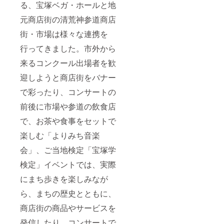
くださ
る、宝塚ベガ・ホールと地
メール
しまう
い。
が届か
場合が
元商店街の清荒神参道商店
ない場
ござい
合は
ますの
街・市場は様々な連携を
メール
で、ご
にてご
確認く
行ってきました。市外から
連絡く
ださ
来るコンクール出場者を歓
ださ
い。
い。
11/13「
迎しようと商店街をバナー
※G
おかえ
メール
りクラ
で彩ったり、コンサートの
など一
シッ
部、
ク」
前後に市場や参道の飲食店
「迷惑
14:00開
メー
演に合
で、お茶や食事をセットで
ル」
わせて
フォル
楽しむ「よりみち音楽
URLに
ダに振
アクセ
会」、ご当地検定「宝塚学
り分け
スして
られて
ご視聴
検定」イベントでは、実際
しまう
くださ
場合が
い。
にまち歩きを楽しみなが
ござい
ますの
ら、まちの歴史とともに、
で、ご
確認く
商店街の商品やサービスを
ださ
発信したり、コンサートで
い。