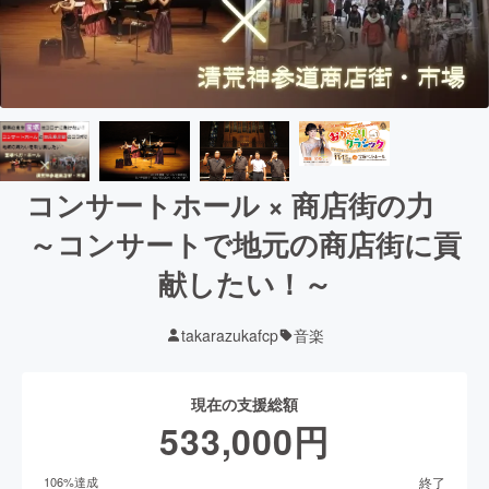
コンサートホール × 商店街の力
～コンサートで地元の商店街に貢
献したい！～
takarazukafcp
音楽
現在の支援総額
533,000
円
終了
106
%達成