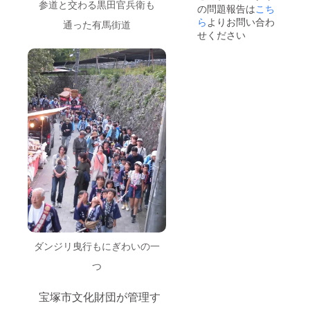
部、
参道と交わる黒田官兵衛も
の問題報告は
こち
ページ
パス
「迷惑
にて視
ら
よりお問い合わ
ワード
メー
通った有馬街道
聴環境
をお送
ル」
せください
を事前
りいた
フォル
にご確
しま
ダに振
認くだ
す。
り分け
さい。
11/4ま
られて
でに
しまう
https://t
メール
場合が
akaraz
が届か
ござい
uka-
ない場
ますの
c.jp/topi
合は
で、ご
cs/onlin
メール
確認く
etest.ht
にてご
ださ
ml ご
連絡く
い。
提供の
ださ
11/13「
メール
い。
おかえ
アドレ
※G
りクラ
スに
メール
シッ
URLと
など一
ク」
パス
部、
14:00開
ワード
「迷惑
演に合
ダンジリ曳行もにぎわいの一
をお送
メー
わせて
りいた
ル」
つ
URLに
しま
フォル
アクセ
す。
ダに振
スして
宝塚市文化財団が管理す
11/4ま
り分け
ご視聴
でに
られて