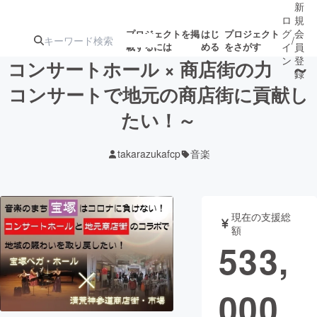
新
ロ
規
グ
会
プロジェクトを掲
はじ
プロジェクト
/
載するには
める
をさがす
イ
員
ン
登
コンサートホール × 商店街の力 ～
録
コンサートで地元の商店街に貢献し
たい！～
人気のプロ
注目のリ
注目の新着プロ
募集終了が近いプ
もうすぐ公開
ジェクト
ターン
ジェクト
ロジェクト
されます
takarazukafcp
音楽
アート・写真
音楽
現在の支援総
テクノロジー・ガジェット
ゲーム・サ
額
533,
映像・映画
書籍・雑誌
000
ビジネス・起業
チャレンジ