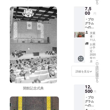
望され
信の視
す
る
る方
聴をご
7,5
は、
提供
「記載
00
＜映像
円
不要」
配信の
・プロ
とご記
注意事
グラム
入にく
項＞
へのご
ださ
以下の
芳名掲
い。 ・
ページ
支援
載 記
コン
にて視
者：
載のお
サート
聴環境
11人
名前に
映像配
を事前
お届
ご希望
信の視
にご確
け予
等をあ
聴をご
定：
認くだ
れば備
2020
提供 ・
さい。
年11
考欄に
商店街
こ
月
ご入力
のリ
の
https://t
リ
くださ
ターン
タ
akaraz
ー
い。匿
品より1
ン
uka-
詳細を見る
を
名を希
点をお
選
c.jp/topi
択
望され
届け
す
cs/onlin
る
る方
※お申込
etest.ht
12,
は、
み時期
ml ご
開館記念式典
「記載
500
によっ
提供の
円
不要」
ては発
メール
・プロ
とご記
注・製
アドレ
グラム
入にく
作の都
スに
へのご
ださ
合上、
URLと
芳名掲
い。 ・