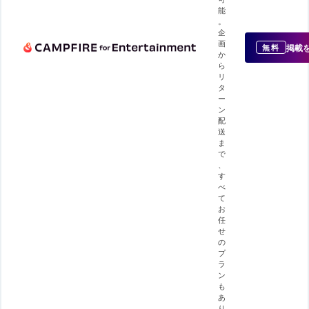
能
。
企
画
掲載
無料
か
ら
リ
タ
ー
ン
配
送
ま
で
、
す
べ
て
お
任
せ
の
プ
ラ
ン
も
あ
り