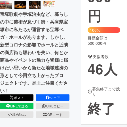
円
まちづくり・地域活性化
宝塚歌劇や手塚治虫など、暮らし
の中に芸術が息づく街・兵庫県宝
CAMPFIRE for Social Good
CAMPFIRE Creation
塚市に私たちが運営する宝塚ベ
106%
CAMPFIREふるさと納税
machi-ya
コミュニティ
ガ・ホールがあります。しかし、
目標金額は
500,000円
新型コロナの影響でホールと近隣
の商店街も賑わいを失い、何とか
支援者数
商品やイベントの魅力を皆様に届
46
人
けたい思いから新たな地域連携の
形として今回立ち上がったプロ
ジェクトです。是非ご注目くださ
募集終了まで残
い！
り
ポスト
シェア
終了
LINEで送る
URLコピー
埋め込み
QRコード