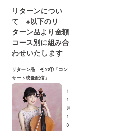
リターンについ
て ※以下のリ
ターン品より金額
コース別に組み合
わせいたします
リターン品 その①「コン
サート映像配信」
1
1
月
1
3