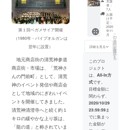
お
パス
支援
載 記
コン
届けが
ワード
者：
載のお
サート
遅れる
7人
をお送
名前に
映像配
場合が
りいた
お届
ご希望
信の視
ござい
け予
しま
等をあ
聴をご
定：
ます。
す。
れば備
2020
提供 ・
あらか
11/4ま
第１回ベガメサイア開催
年11
考欄に
商店街
じめご
でに
こ
月
ご入力
のリ
の
了承く
（1980年・パイプオルガンは
メール
リ
くださ
ターン
タ
ださ
が届か
ー
い。匿
品より
翌年に設置）
ン
い。 ＜
詳細を見る
ない場
を
名を希
１点を
選
映像配
合は
択
望され
お届け
す
信の注
メール
る
地元商店街の清荒神参道
る方
※お申
意事項
このプロ
にてご
は、
込み時
＞ 以
連絡く
商店街・市場は、「荒神さ
ジェクト
「記載
期に
下の
ださ
不要」
よって
ページ
は、
All-In方
い。
んの門前町」として、清荒
とご記
は発
にて視
※G
式
です。
入にく
注・製
聴環境
神のイベント発信や商店会
メール
ださ
作の都
を事前
目標金額に
など一
い。 ・
として地域のにぎわいイベ
合上、
にご確
部、
関わらず、
コン
お
認くだ
「迷惑
ントを開催してきました。
サート
届けが
さい。
2020/10/29
メー
映像配
遅れる
ル」
清荒神清澄寺へと続く約１
23:59:59
ま
信の視
場合が
https://t
フォル
聴をご
ござい
akaraz
でに集まっ
ダに振
キロの緩やかな上り坂は、
提供 ・
ます。
uka-
り分け
た金額が
商店街
あらか
c.jp/topi
「龍の道」と称されていま
られて
のリ
じめご