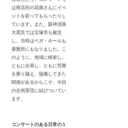
11/13「
は商店街の花屋さんにイベ
おかえ
りクラ
ントを彩ってもらったりし
シッ
ク」
ています。また、阪神淡路
14:00開
演に合
大震災では宝塚市も被災
わせて
し、当時はベガ・ホールも
URLに
アクセ
避難所にもなりました。こ
スして
ご視聴
のように、地域に根差し、
くださ
い。
ともに企画し、ともに苦難
を乗り越え、協働してきた
関係があるからこそ、今回
の企画実現に結びついてい
ます。
コンサートのある日常の１