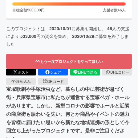
目標金額
500,000
円
支援者数
46
人
このプロジェクトは、
2020/10/01
に募集を開始し、
46
人の支援
により
533,000
円の資金を集め、
2020/10/29
に募集を終了しま
した
もう一度プロジェクトをやってほしい
ポスト
シェア
LINEで送る
URLコピー
埋め込み
QRコード
宝塚歌劇や手塚治虫など、暮らしの中に芸術が息づく
街・兵庫県宝塚市に私たちが運営する宝塚ベガ・ホール
があります。しかし、新型コロナの影響でホールと近隣
の商店街も賑わいを失い、何とか商品やイベントの魅力
を皆様に届けたい思いから新たな地域連携の形として今
回立ち上がったプロジェクトです。是非ご注目くださ