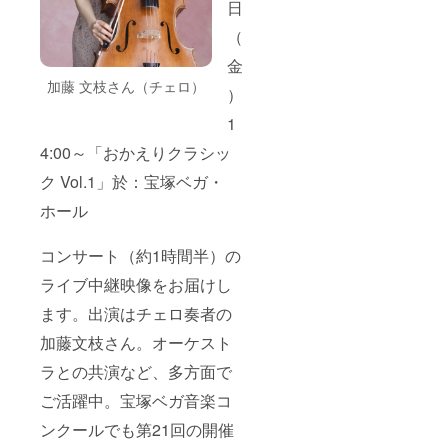
日
（
金
加藤 文枝さん（チェロ）
）
1
4:00～「おかえりクラシッ
ク Vol.1」於：宝塚ベガ・
ホール
コンサート（約1時間半）の
ライブ中継映像をお届けし
ます。出演はチェロ奏者の
加藤文枝さん。オーケスト
ラとの共演など、多方面で
ご活躍中。宝塚ベガ音楽コ
ンクールでも第21回の開催