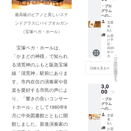
と こころ」
・プロ
をキャッチ
グラム
フレーズに
最高級のピアノと美しいステ
へのご
地域社会・
芳名掲
支援
ンドグラスにパイプオルガン
載 記
アーティス
者：
載のお
8人
（宝塚ベガ・ホール）
ト・教育・
名前に
お届
福祉・観
ご希望
け予
等をあ
定：
光・商工は
宝塚ベガ・ホールは、
れば備
2020
じめ様々な
年11
考欄に
「かまどの神様」で知られ
こ
月
ご入力
分野をつな
の
リ
くださ
タ
る清荒神のふもと阪急宝塚
ぐ「地域の
ー
い。匿
ン
詳細を見る
を
つなぎ手」
名を希
線「清荒神」駅前にありま
選
択
望され
す
を目指し、
る
す。市内在住の演奏家や音
る方
「宝塚市の
3,0
は、
楽を愛好する市民の声によ
文化芸術振
「記載
00
円
不要」
興の推進母
り、「響きの良いコンサー
・プロ
とご記
体」として
グラム
入にく
トホール」として1980年8
へのご
ださ
取り組んで
芳名掲
い。 ・
月に中央図書館とともに開
支援
まいりま
載 記
「宝塚
者：
す。
載のお
ベガ･
館しました。新進演奏家の
9人
名前に
ホール
お届