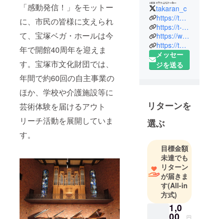
県宝塚市を
「感動発信！」をモットー
takaran_c
拠点に地域
https://takarazuka-c.jp/
に、市民の皆様に支えられ
文化の創造
https://t-clip.info/
て、宝塚ベガ・ホールは今
https://www.facebook.com/takarazukabunka/
及び発展に
https://twitter.com/takaran_c/
寄与するこ
年で開館40周年を迎えま
メッセー
とを目的に
す。宝塚市文化財団では、
ジを送る
設立された
年間で約60回の自主事業の
公益財団法
人です。宝
ほか、学校や介護施設等に
塚市内での
リターンを
芸術体験を届けるアウト
文化事業の
リーチ活動を展開していま
選ぶ
開催と、文
化施設の運
す。
営を行って
目標金額
います。
未達でも
2019年4月に
リターン
が届きま
設立25周年
す
(All-in
を迎えまし
方式)
た。「文化
1,0
でつなぐ ひ
00
円