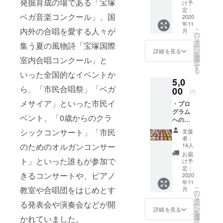
発掘育成の場である「宝塚
ご希望
公式ク
け予
等をあ
リア
定：
ベガ音楽コンクール」、国
れば備
2020
ファイ
年11
考欄に
ル」を
内外の合唱を愛する人々が
こ
月
ご入力
お届け
の
リ
くださ
タ
集う夏の風物詩「宝塚国際
ー
い。匿
ン
詳細を見る
を
名を希
選
室内合唱コンクール」と
択
望され
す
る
る方
いった全国的なイベントか
5,0
は、
ら、「市民合唱祭」「ベガ
「記載
00
円
不要」
メサイア」といった市民イ
・プロ
とご記
グラム
入にく
ベント、「0歳からのクラ
へのご
ださ
芳名掲
い。 ・
シックコンサート」「市民
支援
載 記
宝塚ベ
者：
載のお
ガホー
のためのオルガンコンサー
14人
名前に
ルオリ
お届
ご希望
ト」といった誰もが参加で
ジナル
け予
等をあ
クリア
定：
きるコンサートや、ピアノ
れば備
2020
ファイ
年11
考欄に
ルをお
教室や合唱団をはじめとす
こ
月
ご入力
届け ・
の
リ
くださ
コン
タ
る発表会や演奏会などが開
ー
い。匿
サート
ン
詳細を見る
を
名を希
映像配
選
かれていました。
択