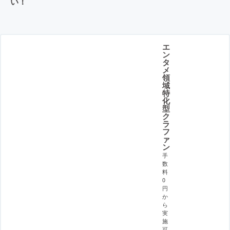
い！
エ
ン
タ
メ
領
域
特
化
型
ク
ラ
フ
ァ
ン
手
数
料
0
円
か
ら
実
施
可