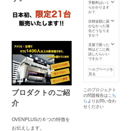
スタン
手数料はいく
クは別
らかかります
途ご自
か？
身で購
入orレ
目標金額に届
ンタル
かなかった場
をして
合どうなりま
いただ
すか？
きま
す。 ※
支援で困った
缶ガ
時はどこに相
ス、カ
談したらいい
セット
ですか？
タイプ
のガス
ヘルプページを
は法律
見る
で使用
できま
せん。
このプロジェクト
プロダクトのご紹
※製品は
の問題報告は
こち
出来上
がって
介
ら
よりお問い合わ
います
せください
が、出
荷の都
OVENPLUSの６つの特徴を
合で時
期が遅
お伝えします。
れる場