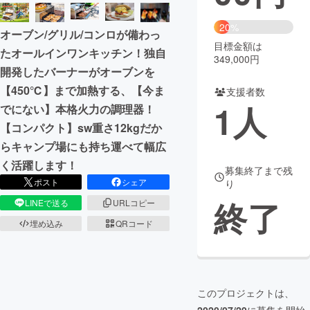
まちづくり・地域活性化
20%
オーブン/グリル/コンロが備わっ
目標金額は
たオールインワンキッチン！独自
349,000円
CAMPFIRE for Social Good
CAMPFIRE Creation
開発したバーナーがオーブンを
CAMPFIREふるさと納税
machi-ya
コミュニティ
【450℃】まで加熱する、【今ま
支援者数
1
人
でにない】本格火力の調理器！
【コンパクト】sw重さ12kgだか
らキャンプ場にも持ち運べて幅広
く活躍します！
募集終了まで残
ポスト
シェア
り
終了
LINEで送る
URLコピー
埋め込み
QRコード
このプロジェクトは、