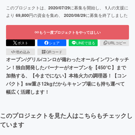
このプロジェクトは、
2020/07/29
に募集を開始し、
1
人の支援に
より
69,800
円の資金を集め、
2020/08/29
に募集を終了しました
もう一度プロジェクトをやってほしい
ポスト
シェア
LINEで送る
URLコピー
埋め込み
QRコード
オーブン/グリル/コンロが備わったオールインワンキッチ
ン！独自開発したバーナーがオーブンを【450℃】まで
加熱する、【今までにない】本格火力の調理器！【コン
パクト】sw重さ12kgだからキャンプ場にも持ち運べて
幅広く活躍します！
このプロジェクトを見た人はこちらもチェックし
ています