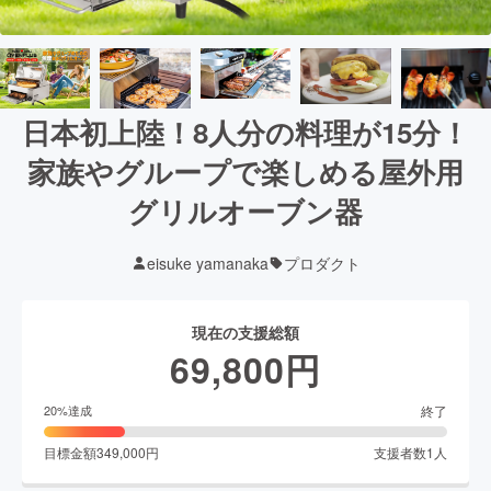
日本初上陸！8人分の料理が15分！
家族やグループで楽しめる屋外用
グリルオーブン器
eisuke yamanaka
プロダクト
現在の支援総額
69,800
円
終了
20
%達成
目標金額
349,000
円
支援者数
1
人