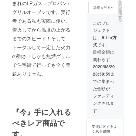
リ
→69,80
まれのLPガス（プロパン）
タ
ー
0円（消
ン
詳細を見る
を
グリルオーブンです。実行
費税・
選
択
送料込
す
る
者である私も実際に使い、
み）
このプロ
【商品
着火してから温度の上がる
ジェクト
内容】
・製品
は、
All-In方
までのスピード！そして
本体 ・
式
です。
ピザス
トータルして一定した火力
トーン
目標金額に
・ピザ
の強さ！しかも無煙グリル
関わらず、
カッ
で住宅街で行っても全く問
ター ・
2020/08/29
ピザ
題ありません。
23:59:59
ま
ピール
【送料
でに集まっ
につい
た金額が
て】 商
品代金
ファンディ
には自
ングされま
宅まで
の送料
『今』手に入れる
す。
も含ま
れてお
べきレア商品で
りま
支援に関するよ
す。
す。
くある質問
※LPガ