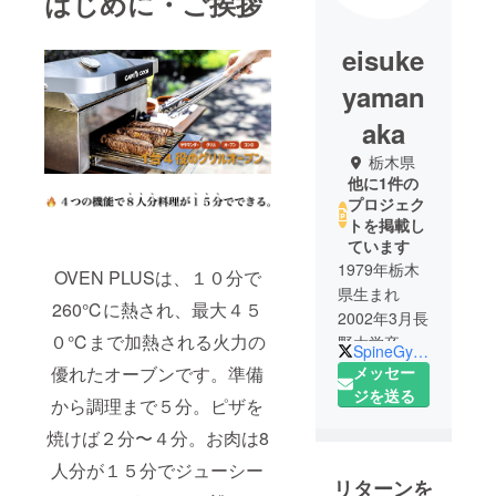
はじめに・ご挨拶
eisuke
yaman
aka
栃木県
他に1件の
プロジェク
トを掲載し
ています
1979年栃木
OVEN PLUSは、１０分で
県生まれ
260℃に熱され、最大４５
2002年3月長
０℃まで加熱される火力の
野大学卒業
SpineGymJapan
2019年9月独
メッセー
優れたオーブンです。準備
立し国内物
ジを送る
から調理まで５分。ピザを
販事業開始
焼けば２分〜４分。お肉は8
2020年8月株
式会社
人分が１５分でジューシー
リターンを
SunSunkd設