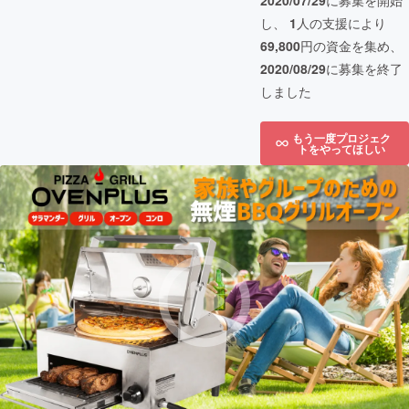
2020/07/29
に募集を開始
し、
1
人の支援により
69,800
円の資金を集め、
2020/08/29
に募集を終了
しました
もう一度プロジェク
トをやってほしい