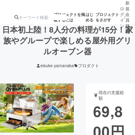
新
ロ
規
グ
会
プロジェクトを掲
はじ
プロジェクト
/
載するには
める
をさがす
イ
員
ン
登
日本初上陸！8人分の料理が15分！家
録
族やグループで楽しめる屋外用グリ
ルオーブン器
人気のプロ
注目のリ
注目の新着プロ
募集終了が近いプ
もうすぐ公開
ジェクト
ターン
ジェクト
ロジェクト
されます
eisuke yamanaka
プロダクト
アート・写真
音楽
現在の支援総
テクノロジー・ガジェット
ゲーム・サ
額
69,8
映像・映画
書籍・雑誌
00
円
ビジネス・起業
チャレンジ