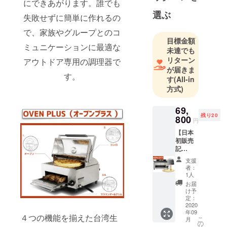
にできあがります。誰でも
立 国内外
選ぶ
失敗せずに簡単に作れるの
物販事業開
始
で、家族やグループとのコ
目標金額
2021年4月ク
ミュニケーションに最適な
未達でも
ラウドファ
リターン
アウトドア専用の調理器で
ンディング
が届きま
サイトにて
す。
す
(All-in
プロジェク
方式)
ト実施
2021年6月自
69,
残り20
800
社ショップ
円
展開中
【日本
初販売
記
念！】
支援
【先行
者：
販売割
1人
49％OF
お届
F！】
け予
一般販
定：
売
2020
年09
136,800
４つの機能を揃えた台湾生
こ
月
円
の