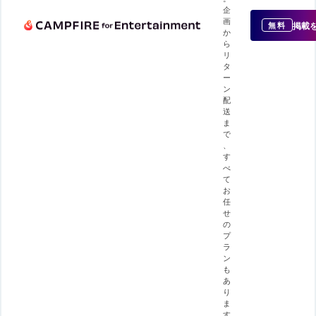
企
画
掲載
無料
か
ら
リ
タ
ー
ン
配
送
ま
で
、
す
べ
て
お
任
せ
の
プ
ラ
ン
も
あ
り
ま
す