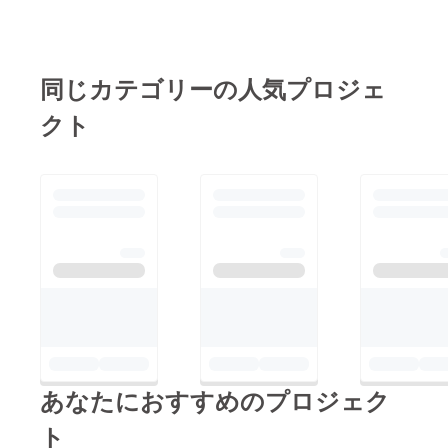
た。コロナ禍ですの
で、多くの集合練習は
できませんが・・・頑
張ります。ぜひ応援し
同じカテゴリーの人気プロジェ
てくださいね！
クト
あなたにおすすめのプロジェク
ト