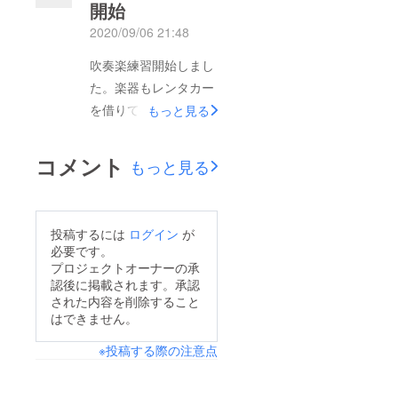
行った、カワイ仙台コ
開始
は楽曲の解釈や想いを
ンサートサロンです。
2020/09/06 21:48
のせて。。。しっかり
インタビュアーは守屋
踊りこんでいきます。
吹奏楽練習開始しまし
周氏さん。ゲストダン
今日は指揮を担当いた
た。楽器もレンタカー
サーの栗山廉氏もお越
だける武藤郁也さんが
を借りて持ち込みでき
もっと見る
しになりました。イン
リハーサルの見学にい
る限り自分たちで準備
タビューの模様は
らっしゃいました。吹
しています。管楽器の
10/31のLIVE配信で！
コメント
もっと見る
奏楽・合唱・バレエ。
コロナ対策も、指揮者
お楽しみに！
それぞれがやるべきこ
からペットシーツを用
とをひとつずつ積み上
意しましょう！という
投稿するには
ログイン
が
げている真っ最中！本
申し出で用意。終了後
必要です。
番が本当に楽しみで
の机・椅子などの消毒
プロジェクトオーナーの承
す。
認後に掲載されます。承認
も手際よく終えること
された内容を削除すること
ができました。第九は
はできません。
もちろん、吹奏楽だけ
※投稿する際の注意点
で演奏する楽曲の練習
もしっかり行いまし