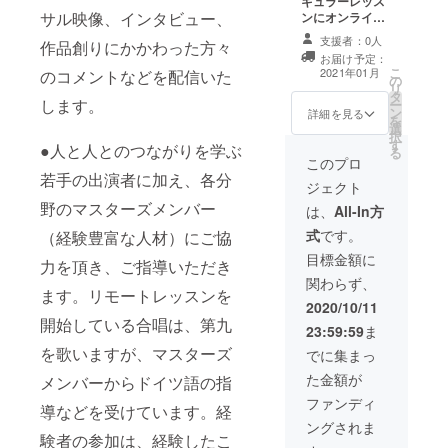
ギュラーレッス
サル映像、インタビュー、
ンにオンライン
にて１回に限り
支援者：0人
作品創りにかかわった方々
ご参加いただけ
お届け予定：
ます。 また、ご
こ
2021年01月
のコメントなどを配信いた
の
参加頂いた方々
リ
タ
に芸術監督より
します。
ー
ン
アドバイスシー
詳細を見る
を
選
トをお送りしま
択
す
す。 （バレエ経
●人と人とのつながりを学ぶ
る
験者に限りま
このプロ
若手の出演者に加え、各分
す） 後日、メー
ジェクト
ルにてご参加い
野のマスターズメンバー
ただく日程、ク
は、
All-In方
ラスなどの調整
式
です。
（経験豊富な人材）にご協
をいたしますの
で、必ずメール
目標金額に
力を頂き、ご指導いただき
アドレスをご入
関わらず、
力ください。
ます。リモートレッスンを
2020/10/11
開始している合唱は、第九
23:59:59
ま
を歌いますが、マスターズ
でに集まっ
た金額が
メンバーからドイツ語の指
ファンディ
導などを受けています。経
ングされま
験者の参加は、経験したこ