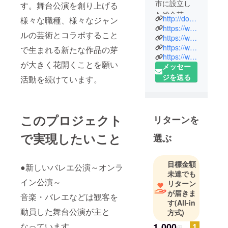
市に設立し
す。舞台公演を創り上げる
た総合芸術
http://doa-artist-group.com/
様々な職種、様々なジャン
団体です。
https://www.instagram.com/doa_chorus/
ルの芸術とコラボすること
私たちは
https://www.instagram.com/doa_superband/
https://www.instagram.com/doaballet/
2018年から
で生まれる新たな作品の芽
https://www.instagram.com/doa_artists/
宮城県仙台
が大きく花開くことを願い
メッセー
市を拠点
ジを送る
活動を続けています。
に、【芸術
をより身近
に、芸術を
みんなに】
このプロジェクト
リターンを
という想い
で実現したいこと
選ぶ
で活動を続
けていま
す。現在、
目標金額
●新しいバレエ公演～オンラ
地元で活躍
未達でも
イン公演～
する芸術家
リターン
が届きま
創出・誰も
音楽・バレエなどは観客を
す
(All-in
が楽しめる
動員した舞台公演が主と
方式)
芸術の発信
なっています。
1,000
のためバレ
円