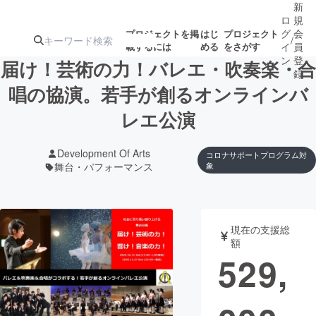
新
ロ
規
グ
会
プロジェクトを掲
はじ
プロジェクト
/
載するには
める
をさがす
イ
員
ン
登
届け！芸術の力！バレエ・吹奏楽・合
録
唱の協演。若手が創るオンラインバ
レエ公演
人気のプロ
注目のリ
注目の新着プロ
募集終了が近いプ
もうすぐ公開
ジェクト
ターン
ジェクト
ロジェクト
されます
Development Of Arts
コロナサポートプログラム対
舞台・パフォーマンス
象
アート・写真
音楽
テクノロジー・ガジェット
ゲーム・サ
現在の支援総
額
529,
映像・映画
書籍・雑誌
ビジネス・起業
チャレンジ