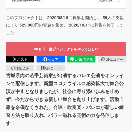
このプロジェクトは、
2020/08/18
に募集を開始し、
59
人の支援
により
529,000
円の資金を集め、
2020/10/11
に募集を終了しま
した
もう一度プロジェクトをやってほしい
ポスト
シェア
LINEで送る
URLコピー
埋め込み
QRコード
宮城県内の若手芸術家が出演するバレエ公演をオンライ
ンで配信します。新型コロナウイルス感染拡大で舞台公
演が中止となりましたが、社会に寄り添い歩みを止め
ず、今だからできる新しい舞台を創り上げます。活動自
粛を余儀なくされた、合唱・吹奏楽・バレエが新しい練
習方法を取り入れ、パワー溢れる芸術の力を発信しま
す！