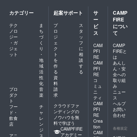
カテゴリー
起案サポート
サ
CAMP
ー
FIRE
テク
ま
プ
ス
ビ
につい
ノロ
ち
ロ
タ
ス
て
ジー
づ
ジ
ッ
・ガ
く
ェ
フ
CAM
CAMP
ジェ
り
ク
に
PFI
FIREと
ット
・
ト
相
RE
は
地
を
談
CAM
あんし
域
作
す
PFI
ん・安
活
る
る
RE
全への
性
資
コ
取り組
化
料
ミュ
み
プロ
音
請
ニ
ニュー
ダク
楽
求
ティ
ス
ト
CAM
ヘルプ
クラウドファ
フー
チ
PFI
お問い
ンディングの
ド・
ャ
RE
合わせ
ノウハウを無
飲食
レ
Crea
料で学ぼう
店
ン
tion
各種規定
CAMPFIRE
ジ
CAM
アカデミー
アニ
ス