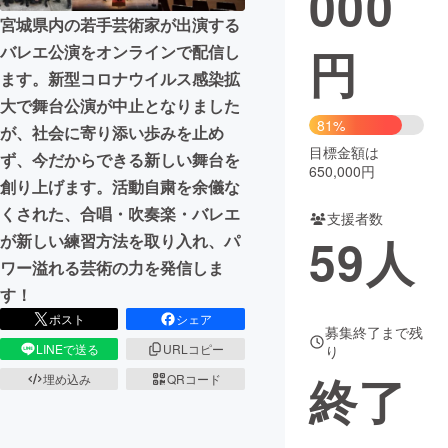
000
宮城県内の若手芸術家が出演する
まちづくり・地域活性化
円
バレエ公演をオンラインで配信し
ます。新型コロナウイルス感染拡
CAMPFIRE for Social Good
CAMPFIRE Creation
大で舞台公演が中止となりました
81%
CAMPFIREふるさと納税
machi-ya
コミュニティ
が、社会に寄り添い歩みを止め
目標金額は
ず、今だからできる新しい舞台を
650,000円
創り上げます。活動自粛を余儀な
くされた、合唱・吹奏楽・バレエ
支援者数
59
人
が新しい練習方法を取り入れ、パ
ワー溢れる芸術の力を発信しま
す！
ポスト
シェア
募集終了まで残
LINEで送る
URLコピー
り
終了
埋め込み
QRコード