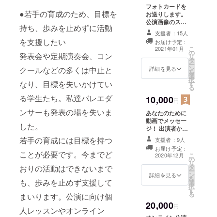
を必ずご登録く
フォトカードを
ださい。
●若手の育成のため、目標を
お送りします。
公演画像のスペ
持ち、歩みを止めずに活動
シャルフォト
支援者：15人
カードを郵送に
を支援したい
お届け予定：
てお送りいたし
こ
2021年01月
の
ます。
発表会や定期演奏会、コン
リ
タ
ー
ン
詳細を見る
クールなどの多くは中止と
を
選
択
なり、目標を失いかけてい
す
る
る学生たち。私達バレエダ
10,000
円
ンサーも発表の場を失いま
あなたのために
動画でメッセー
した。
ジ！ 出演者から
ご支援頂いたあ
若手の育成には目標を持つ
支援者：9人
なたにサンクス
お届け予定：
メッセージ動画
ことが必要です。今までど
こ
2020年12月
の
をお送りしま
リ
タ
おりの活動はできないまで
す。 音楽演奏に
ー
ン
のせて感謝の気
詳細を見る
を
も、歩みを止めず支援して
選
持ちをお届けし
択
す
ます。
る
まいります。公演に向け個
20,000
円
人レッスンやオンライン