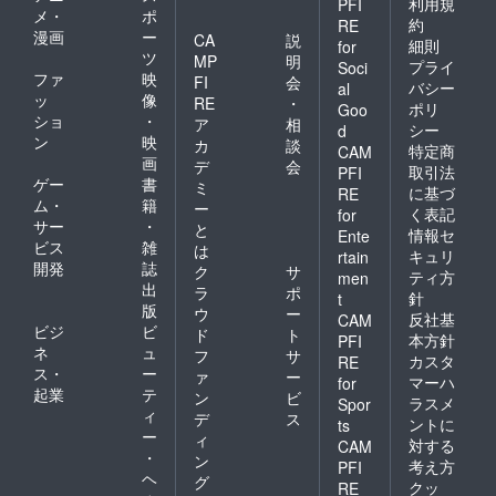
利用規
PFI
メ・
ポ
約
RE
漫画
ー
CA
説
細則
for
ツ
MP
明
プライ
Soci
ファ
映
FI
会
バシー
al
ッ
像
RE
・
ポリ
Goo
ショ
・
ア
相
シー
d
ン
映
カ
談
特定商
CAM
画
デ
会
取引法
PFI
ゲー
書
ミ
に基づ
RE
ム・
籍
ー
く表記
for
サー
・
と
情報セ
Ente
ビス
雑
は
キュリ
rtain
開発
誌
ク
サ
ティ方
men
出
ラ
ポ
針
t
版
ウ
ー
反社基
CAM
ビジ
ビ
ド
ト
本方針
PFI
ネ
ュ
フ
サ
カスタ
RE
ス・
ー
ァ
ー
マーハ
for
起業
テ
ン
ビ
ラスメ
Spor
ィ
デ
ス
ントに
ts
ー
ィ
対する
CAM
・
ン
考え方
PFI
ヘ
グ
クッ
RE