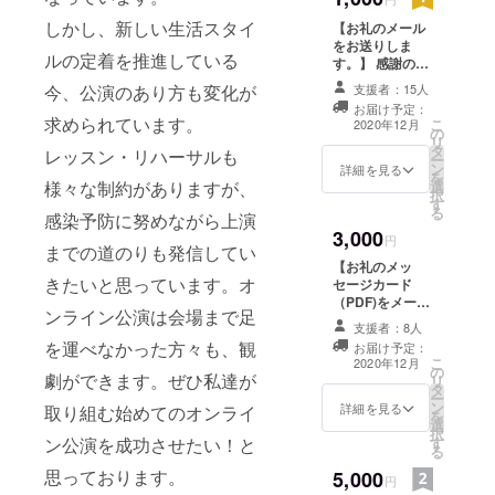
エ団・合唱
しかし、新しい生活スタイ
【お礼のメール
団・吹奏楽
をお送りしま
ルの定着を推進している
す。】 感謝の気
団を運営し
持ちを込めて、
今、公演のあり方も変化が
支援者：15人
ておりま
お礼のメールを
お届け予定：
お送りします。
す。2025年5
求められています。
こ
2020年12月
の
メール送信とな
リ
月より登録
タ
りますので、
レッスン・リハーサルも
ー
アーティス
ン
メールアドレス
詳細を見る
を
様々な制約がありますが、
選
を必ずご登録く
ト制度も新
択
す
ださい。
る
たに発足
感染予防に努めながら上演
3,000
し、地域に
円
までの道のりも発信してい
根差した芸
【お礼のメッ
きたいと思っています。オ
セージカード
術活動がで
（PDF)をメール
きるよう基
ンライン公演は会場まで足
でお送りしま
支援者：8人
盤作りを
す】 感謝の気持
を運べなかった方々も、観
お届け予定：
ちを込めて、お
行っており
こ
2020年12月
の
礼のメッセージ
劇ができます。ぜひ私達が
リ
ます。
タ
カード（PDF)を
ー
ン
メールでお送り
詳細を見る
取り組む始めてのオンライ
を
選
します。 メール
択
ン公演を成功させたい！と
す
でのお届けとな
る
りますので、
思っております。
5,000
メールアドレス
円