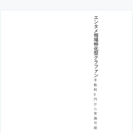
エ
ン
タ
メ
領
域
特
化
型
ク
ラ
フ
ァ
ン
手
数
料
0
円
か
ら
実
施
可
能
。