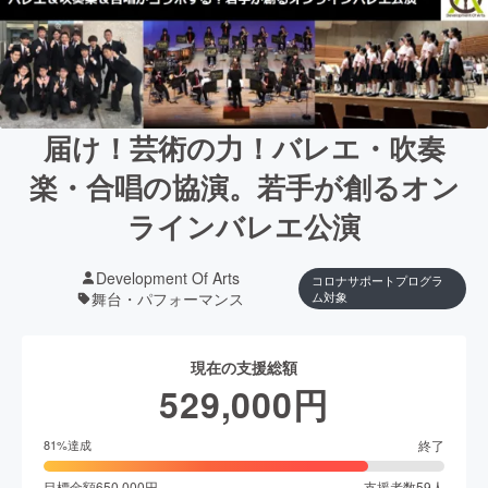
届け！芸術の力！バレエ・吹奏
楽・合唱の協演。若手が創るオン
ラインバレエ公演
Development Of Arts
コロナサポートプログラ
舞台・パフォーマンス
ム対象
現在の支援総額
529,000
円
終了
81
%達成
目標金額
650,000
円
支援者数
59
人