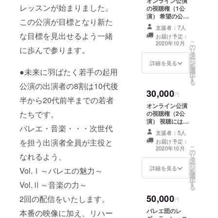
オンライン公演
レッスンが始まりました。
の視聴権（1公
演） 希望の公演
この公演が目標となり新た
日を選択してく
支援者：7人
ださい。 視聴に
な目標を見出せるよう一緒
お届け予定：
は個人情報が必
こ
2020年10月
の
要です。別途必
に歩んで参ります。
リ
タ
要な個人情報を
ー
ン
頂くため、メー
詳細を見る
を
選
●未来に羽ばたく若手の起用
ルにてご連絡い
択
す
たします。必
る
公演の出演者の8割は10代後
ず、メールアド
30,000
レスをご入力く
円
半から20代前半までの若者
ださい。
オンライン公演
たちです。
の視聴権（2公
演） 視聴には個
バレエ・音楽・・・次世代
人情報が必要で
支援者：5人
す。別途必要な
を担う出演者全員が主役と
お届け予定：
個人情報を頂く
こ
2020年10月
の
ため、メールに
なれるよう、
リ
タ
てご連絡いたし
ー
ン
ます。必ず、
詳細を見る
Vol.Ⅰ～バレエの魅力～
を
選
メールアドレス
択
す
Vol.Ⅱ～音楽の力～
をご入力くださ
る
い。
50,000
2回の配信をいたします。
円
バレエ団のレ
本番の映像に加え、リハー