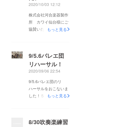
2020/10/03 12:12
株式会社河合楽器製作
所 カワイ仙台様にご
協賛いただきました。
もっと見る
ありがとうございまし
た。カワイ仙台様には
インタビュー会場のご
9/5.6バレエ団
提供や公演で使用する
リハーサル！
電子ピアノなど、私達
2020/09/06 22:54
の公演にかかわる多大
なご支援を頂いており
9/5.6バレエ団のリ
ます。温かく見守って
ハーサルをおこないま
いただけるの皆様に喜
した！５日は外部の会
もっと見る
んで頂けるよう出演者
場をお借りしてのリ
一同がんばってまいり
ハーサル、6日はスタ
ます！こちらは、先日
ジオで。振り渡しは終
8/30吹奏楽練習
インタビュー収録を
わりました。これから