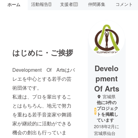
活動報告
支援者
仲間募集
コメント
ホーム
4
59
はじめに・ご挨拶
Develo
Development Of Artsはバ
pment
レエを中心とする若手の芸
Of Arts
術団体です。
私達は、プロを輩出するこ
宮城県
他に3件の
とはもちろん、地元で努力
プロジェク
を重ねる若手音楽家や舞踊
トを掲載し
ています
家が継続的に活動ができる
2018年2月に
機会の創出も行っていま
宮城県仙台