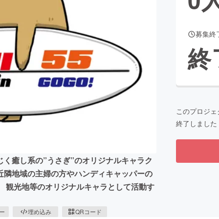
募集終
CAMPFIRE for Social Good
CAMPFIRE Creation
終
CAMPFIREふるさと納税
machi-ya
コミュニティ
このプロジェ
終了しました
じく癒し系の”うさぎ”のオリジナルキャラク
近隣地域の主婦の方やハンディキャッパーの
。 観光地等のオリジナルキャラとして活動す
ピー
埋め込み
QRコード