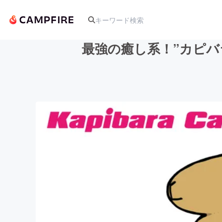
最強の癒し系！”カピ
人気のプロジェクト
アート・写真
テクノロジー・ガジェット
映像・映画
ビジネス・起業