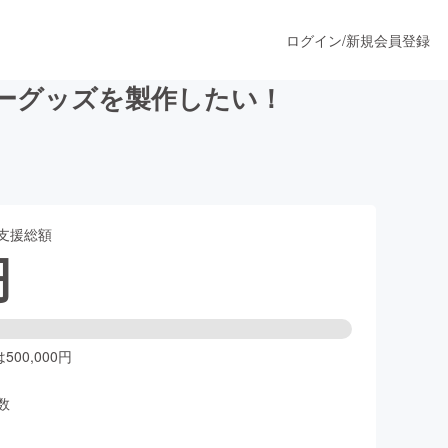
ログイン
/
新規会員登録
ーグッズを製作したい！
うすぐ公開されます
支援総額
プロダクト
円
ファッション
スポーツ
00,000円
数
ア
ソーシャルグッド
人