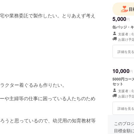
目
自宅や業務委託で製作したい。とりあえず考え
5,000
円
缶バッジ・キ
支援者：0
お届け予定
詳細を見
10,000
円
5000円コ
セット
ラクター着ぐるみも作りたい。
支援者：0
お届け予定
パーや主婦等の仕事に困っている人たちのため
詳細を見
売ろうと思っているので、幼児用の知育教材等
このプロ
目標金額