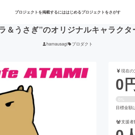
プロジェクトを掲載するには
はじめる
プロジェクトをさがす
バラ＆うさぎ”のオリジナルキャラクタ
hamausagi
プロダクト
注目のリターン
注目の新着プロジェクト
募集終了が近いプロジェクト
も
現在の
音楽
舞台・パフォーマンス
0
ゲーム・サービス開発
フード・飲食店
0%
書籍・雑誌出版
アニメ・漫画
目標金額は5
支援者
チャレンジ
ビューティー・ヘルスケ
0