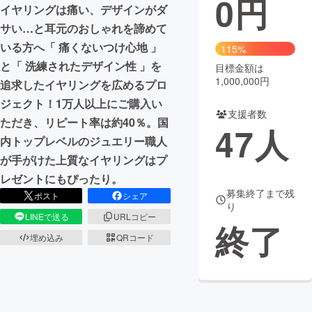
0
円
イヤリングは痛い、デザインがダ
まちづくり・地域活性化
サい…と耳元のおしゃれを諦めて
いる方へ「 痛くないつけ心地 」
115%
と「 洗練されたデザイン性 」を
目標金額は
CAMPFIRE for Social Good
CAMPFIRE Creation
1,000,000円
追求したイヤリングを広めるプロ
CAMPFIREふるさと納税
machi-ya
コミュニティ
ジェクト！1万人以上にご購入い
支援者数
ただき、リピート率は約40％。国
47
人
内トップレベルのジュエリー職人
が手がけた上質なイヤリングはプ
レゼントにもぴったり。
募集終了まで残
ポスト
シェア
り
LINEで送る
URLコピー
終了
埋め込み
QRコード