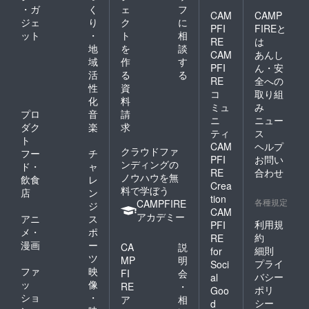
・ガ
く
ェ
フ
CAM
CAMP
ジェ
り
ク
に
PFI
FIREと
ット
・
ト
相
RE
は
地
を
談
CAM
あんし
域
作
す
PFI
ん・安
活
る
る
RE
全への
性
資
コ
取り組
化
料
ミュ
み
プロ
音
請
ニ
ニュー
ダク
楽
求
ティ
ス
ト
CAM
ヘルプ
クラウドファ
フー
チ
PFI
お問い
ンディングの
ド・
ャ
RE
合わせ
ノウハウを無
飲食
レ
Crea
料で学ぼう
店
ン
tion
各種規定
CAMPFIRE
ジ
CAM
アカデミー
アニ
ス
利用規
PFI
メ・
ポ
約
RE
漫画
ー
CA
説
細則
for
ツ
MP
明
プライ
Soci
ファ
映
FI
会
バシー
al
ッ
像
RE
・
ポリ
Goo
ショ
・
ア
相
シー
d