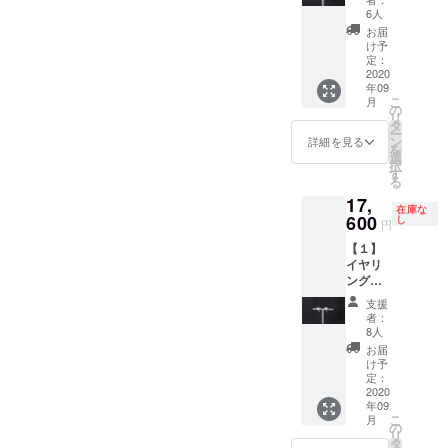
ス） ※
込みで
ア…一
め、目
ト包装
6人
2020年
在庫に
す。 ・
粒ダイ
立たな
ORジュ
9月上旬
お届
よりデ
2020年
ヤモン
い程度
エリー
け予
より順
ザイン
9月上旬
ドをあ
の小さ
定：
クロ
次発送
が変わ
より順
しらっ
2020
な内包
ス） ※
予定で
る場合
次発送
年09
たミニ
物があ
在庫に
す。
がござ
予定で
こ
月
マルな
る場合
の
よりデ
いま
す。
リ
イヤリ
がござ
タ
ザイン
す。 ・
ー
ング。
いま
ン
が変わ
詳細を見る
送料と
を
ニュア
す。予
選
る場合
消費税
択
ンスを
めご了
す
がござ
込みで
る
効かせ
承くだ
いま
す。 ・
17,
た柔ら
さい。
す。 ・
2020年
在庫な
かな質
600
・素
し
送料と
円
9月上旬
感の縁
材
消費税
より順
【１】
取り
K10・
込みで
次発送
イヤリ
で、
水晶・
す。 ・
予定で
ング
瑞々し
シリコ
2020年
す。
（Class
いダイ
ン ・サ
9月上旬
支援
ic ER）
ヤの煌
イズ
より順
者：
１ペ
めきを
W 約
8人
次発送
ア…普
引き立
0.5cm
予定で
お届
段使い
てまし
H 約
け予
す。
にも
た。 ・
定：
2.5cm
フォー
2020
素材
（モ
年09
マルに
K10・
チーフ
こ
月
も重宝
ダイヤ
の
W 約
リ
する、
モンド
タ
0.5cm