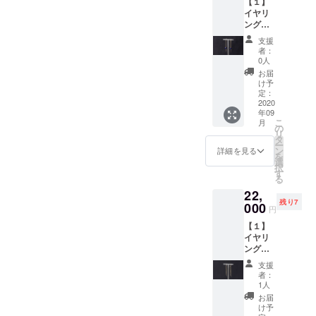
【１】
レーの
【２】
イヤリ
天然石
CAMPF
ング
です
IRE限定
（Innoc
が、角
特典
支援
ence【
度に
（ギフ
者：
ラピス
よって
ト包装
0人
ラズ
見せる
ORジュ
お届
リ】）
ブルー
エリー
け予
１ペ
の表情
定：
クロ
ア…ラ
2020
が魅惑
ス） ※
年09
ピスラ
的。※天
在庫に
こ
月
ズリ
然石の
の
よりデ
リ
は、
ため、
タ
ザイン
ー
青々と
目立た
ン
が変わ
詳細を見る
を
したブ
ない程
選
る場合
択
ルーが
度の内
す
がござ
る
魅力。
包物や
いま
22,
カッ
ヒビが
す。 ・
残り7
ティン
000
ある場
送料と
円
グが施
合がご
消費税
【１】
されて
ざいま
込みで
イヤリ
いて、
すが、
す。 ・
ング
キラリ
天然の
2020年
（Weav
と輝き
愛らし
9月上旬
支援
e ER）
ます。
い個性
より順
者：
１ペ
濃いブ
として
1人
次発送
ア…
ルーが
愛着を
予定で
お届
サーク
肌に綺
持って
け予
す。
ルと小