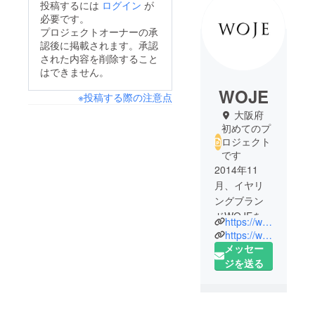
投稿するには
ログイン
が
必要です。
プロジェクトオーナーの承
認後に掲載されます。承認
された内容を削除すること
はできません。
WOJE
※投稿する際の注意点
大阪府
初めてのプ
ロジェクト
です
2014年11
月、イヤリ
ングブラン
ドWOJEを立
https://www.instagram.com/woje_official/
ち上げ、
https://www.woje.jp/
2016年6月に
メッセー
法人化し、
ジを送る
株式会社
WOJEを設
立。