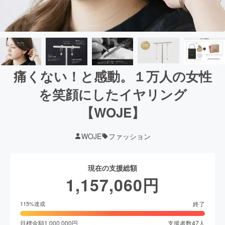
痛くない！と感動。１万人の女性
を笑顔にしたイヤリング
【WOJE】
WOJE
ファッション
現在の支援総額
1,157,060
円
終了
115
%達成
目標金額
1,000,000
円
支援者数
47
人