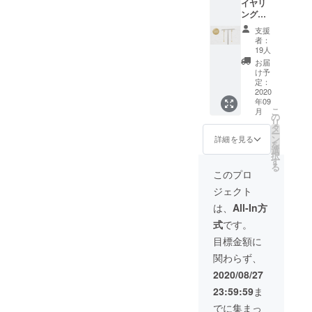
イヤリ
マルま
います
ザイン
次発送
ング
で幅広
こと、
が変わ
予定で
（Mom
いコー
ご了承
る場合
す。
支援
ent）１
ディ
くださ
がござ
者：
ペア…
ネート
い。 ・
19人
いま
クリス
にあ
素材
す。 ・
お届
タルが
い、い
K10・
け予
送料と
アクセ
ろんな
定：
アコヤ
消費税
ントと
2020
シーン
真珠・
込みで
年09
なっ
で活躍
シリコ
す。 ・
こ
月
た、ミ
してく
の
ン ・サ
2020年
リ
ニマル
れま
タ
イズ
9月上旬
ー
で洗練
す。※天
ン
W 約
詳細を見る
より順
を
された
然の真
選
0.7cm
次発送
択
デザイ
珠のた
す
H 約
予定で
る
ンのイ
め、多
1.1cm
このプロ
す。
ヤリン
少の色
（パー
ジェクト
グ。 ・
味の違
ルサイ
素材
い・目
ズ：直
は、
All-In方
K10・
立たな
径 約
式
です。
シリコ
い程度
0.7cm
ン ・サ
のムラ
）
目標金額に
イズ
や凹凸
【２】
関わらず、
W 約
がござ
CAMPF
0.2cm
います
IRE限定
2020/08/27
H 約
こと、
特典
23:59:59
ま
4.8cm
ご了承
（ギフ
（モ
くださ
ト包装
でに集まっ