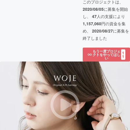
このプロジェクトは、
2020/08/05
に募集を開始
し、
47
人の支援により
1,157,060
円の資金を集
め、
2020/08/27
に募集を
終了しました
もう一度プロジェ
1
クトをやってほし
1
い