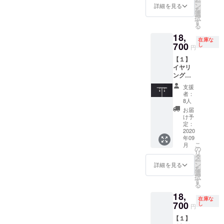
ー
一粒
（0.05c
ン
H 約
詳細を見る
を
パール
t）・シ
選
0.8cm
択
のイヤ
リコン
す
）
る
リン
・サイ
【２】
18,
グ。カ
ズ W
CAMPF
在庫な
ジュア
700
約
し
IRE限定
円
ルから
0.4cm
特典
【１】
フォー
H 約
（ギフ
イヤリ
マルま
1.6cm
ト包装
ング
で幅広
（モ
ORジュ
（Class
くあ
チーフ
エリー
支援
ic
い、冠
W 約
クロ
者：
ERⅡ）
婚葬祭
0.4cm
8人
ス） ※
１ペ
にも活
H 約
在庫に
お届
ア…
躍して
0.4cm
け予
よりデ
ベー
くれま
定：
）
ザイン
シック
2020
す。※天
【２】
が変わ
年09
で長く
然の真
CAMPF
る場合
こ
月
愛用で
珠のた
の
IRE限定
がござ
リ
きる、
め、多
タ
特典
いま
ー
一粒
少の色
ン
（ギフ
詳細を見る
す。 ・
を
パール
味の違
選
ト包装
送料と
択
のイヤ
い・目
す
ORジュ
消費税
る
リン
立たな
エリー
込みで
18,
グ。カ
い程度
クロ
す。 ・
在庫な
ジュア
700
のムラ
し
ス） ※
2020年
円
ルから
や凹凸
在庫に
9月上旬
【１】
フォー
がござ
よりデ
より順