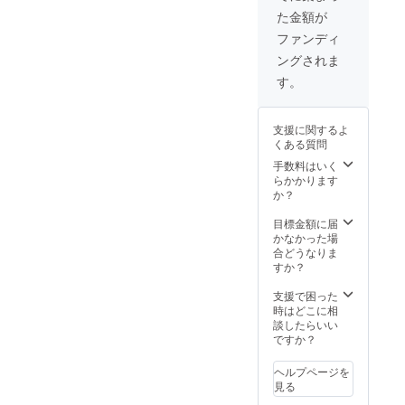
チーフ
い。 ・
ORジュ
た金額が
サイ
素材
エリー
ズ：W
K10・
クロ
ファンディ
約
アコヤ
ス） ※
ングされま
0.2cm
真珠・
在庫に
H 約
シリコ
よりデ
す。
0.5cm
ン ・サ
ザイン
）
イズ
が変わ
【２】
W 約
る場合
支援に関するよ
CAMPF
0.6cm
がござ
くある質問
IRE限定
H 約
いま
特典
1.9cm
手数料はいく
す。 ・
（ギフ
（パー
らかかります
送料と
ト包装
ルサイ
か？
消費税
ORジュ
ズ：直
込みで
エリー
径 約
目標金額に届
す。 ・
クロ
0.6cm
かなかった場
2020年
ス） ※
）
合どうなりま
9月上旬
在庫に
【２】
すか？
より順
よりデ
CAMPF
次発送
ザイン
IRE限定
支援で困った
予定で
が変わ
特典
時はどこに相
す。
る場合
（ギフ
談したらいい
がござ
ト包装
ですか？
いま
ORジュ
す。 ・
エリー
ヘルプページを
送料と
クロ
見る
消費税
ス） ※