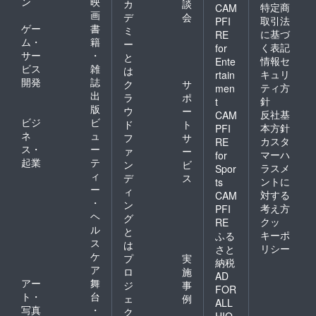
ン
映
カ
談
特定商
CAM
画
デ
会
取引法
PFI
ゲー
書
ミ
に基づ
RE
ム・
籍
ー
く表記
for
サー
・
と
情報セ
Ente
ビス
雑
は
キュリ
rtain
開発
誌
ク
サ
ティ方
men
出
ラ
ポ
針
t
版
ウ
ー
反社基
CAM
ビジ
ビ
ド
ト
本方針
PFI
ネ
ュ
フ
サ
カスタ
RE
ス・
ー
ァ
ー
マーハ
for
起業
テ
ン
ビ
ラスメ
Spor
ィ
デ
ス
ントに
ts
ー
ィ
対する
CAM
・
ン
考え方
PFI
ヘ
グ
クッ
RE
ル
と
キーポ
ふる
ス
は
リシー
さと
ケ
プ
実
納税
ア
ロ
施
AD
アー
舞
ジ
事
FOR
ト・
台
ェ
例
ALL
写真
・
ク
HIO