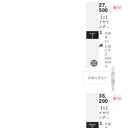
厳選し
約
27,
と線を
ン ・サ
ていま
0.6cm
残り5
内に向
500
イズ
す） ・
H 約
円
かって
W 約
素材
6cm（
【１】
カーブ
0.3cm
K10・
天然石
イヤリ
させ、
H 約
ラピス
直径約
ング
立体的
6cm
ラズ
0.6cm
（Lucid
でスタ
【２】
リ・シ
）
支援
）１ペ
イリッ
CAMPF
リコン
者：
【２】
ア…し
シュな
IRE限定
3人
・サイ
CAMPF
ずく型
フォル
特典
ズ W
お届
IRE限定
の水晶
ムに仕
（ギフ
け予
約
特典
をあし
上げま
定：
ト包装
0.6cm
（ギフ
らった
2020
した。
ORジュ
H 約
ト包装
年09
イヤリ
・素
エリー
6cm（
ORジュ
こ
月
ング。
材
の
クロ
天然石
エリー
リ
欲張り
K10・
タ
ス） ※
直径約
クロ
ー
にも、
シリコ
ン
在庫に
詳細を見る
0.6cm
ス） ※
を
透明
ン ・サ
選
よりデ
）
在庫に
択
感・女
イズ
す
ザイン
【２】
よりデ
る
性らし
W 約
が変わ
CAMPF
ザイン
35,
さ・知
0.1cm
る場合
IRE限定
が変わ
残り2
性・気
200
H 約
がござ
特典
円
る場合
品を漂
5cm
いま
（ギフ
がござ
【１】
わせて
【２】
す。 ・
ト包装
いま
イヤリ
くれま
CAMPF
送料と
ORジュ
す。 ・
ング
す。 ※
IRE限定
消費税
エリー
送料と
（Muse
天然石
特典
込みで
クロ
支援
消費税
）１ペ
のた
（ギフ
す。 ・
者：