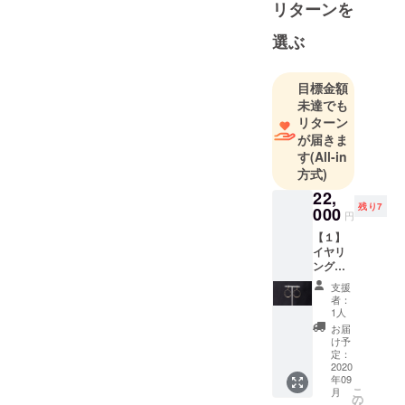
リターンを
テレビドラ
マ「SUITS」
選ぶ
「初めて恋
をした日に
目標金額
読む話」
未達でも
「偽装不
リターン
倫」や朝の
が届きま
ニュース番
す
(All-in
組などで衣
方式)
装協力、web
22,
残り7
メディアに
000
円
も多数掲
【１】
載。
イヤリ
ング
（Halo
支援
）１ペ
者：
ア…大
1人
胆な円
お届
を描い
け予
た、シ
定：
ンプル
2020
年09
ながら
こ
月
も印象
の