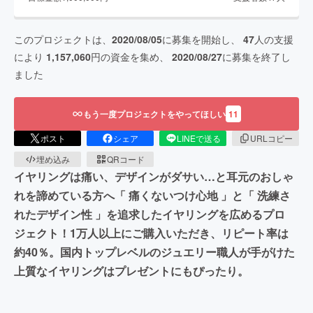
このプロジェクトは、
2020/08/05
に募集を開始し、
47
人の支援
により
1,157,060
円の資金を集め、
2020/08/27
に募集を終了し
ました
もう一度プロジェクトをやってほしい
11
ポスト
シェア
LINEで送る
URLコピー
埋め込み
QRコード
イヤリングは痛い、デザインがダサい…と耳元のおしゃ
れを諦めている方へ「 痛くないつけ心地 」と「 洗練さ
れたデザイン性 」を追求したイヤリングを広めるプロ
ジェクト！1万人以上にご購入いただき、リピート率は
約40％。国内トップレベルのジュエリー職人が手がけた
上質なイヤリングはプレゼントにもぴったり。