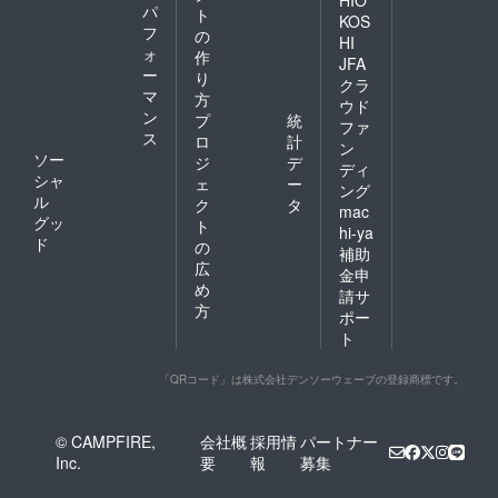
パ
ト
KOS
フ
の
HI
ォ
作
JFA
ー
り
クラ
マ
方
ウド
ン
プ
統
ファ
ス
ロ
計
ン
ソー
ジ
デ
ディ
シャ
ェ
ー
ング
ル
ク
タ
mac
グッ
ト
hi-ya
ド
の
補助
広
金申
め
請サ
方
ポー
ト
「QRコード」は株式会社デンソーウェーブの登録商標です。
© CAMPFIRE,
会社概
採用情
パートナー
Inc.
要
報
募集