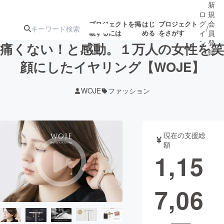
新
ロ
規
グ
会
プロジェクトを掲
はじ
プロジェクト
/
載するには
める
をさがす
イ
員
ン
登
痛くない！と感動。１万人の女性を笑
録
顔にしたイヤリング【WOJE】
人気のプロ
注目のリ
注目の新着プロ
募集終了が近いプ
もうすぐ公開
WOJE
ファッション
ジェクト
ターン
ジェクト
ロジェクト
されます
アート・写真
音楽
現在の支援総
額
1,15
テクノロジー・ガジェット
ゲーム・サ
7,06
映像・映画
書籍・雑誌
ビジネス・起業
チャレンジ