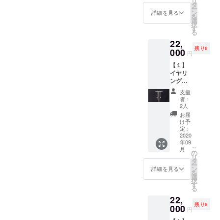
リ
的なデ
タ
ー
ザイ
ン
詳細を見る
を
ン。ハ
選
択
ンドメ
す
る
イドの
22,
絶妙な
残り6
叩き具
000
円
合のテ
【１】
クス
イヤリ
チャー
ング
がよい
（Innoc
アクセ
支援
ence【
ント
者：
ラブラ
に。 ・
2人
ドライ
素材
お届
ト】）
K10・
け予
１ペ
シリコ
定：
ア…幻
2020
ン ・サ
年09
想的な
イズ
こ
月
ブルー
W 約
の
リ
に輝く
2.4cm
タ
ー
ブルー
H 約
ン
詳細を見る
を
ラブラ
3.5cm
選
択
ドライ
（サー
す
る
トを使
クル直
22,
用して
径約
残り8
いま
000
2.4cm
円
す。グ
）