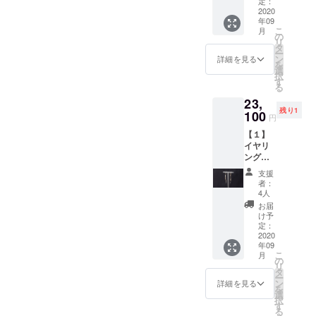
麗に映
定：
頂けた
豆の２
2020
えま
ら幸い
年09
種類の
す。※天
です。
こ
月
チェー
然石の
の
（検品
リ
ンでメ
ため、
タ
ででき
ー
リハリ
目立た
ン
る限り
詳細を見る
を
を効か
ない程
選
綺麗な
択
せたエ
度の内
す
ものを
る
レガン
包物や
厳選し
23,
トなイ
ヒビが
ていま
残り1
ヤリン
100
ある場
す） ※
円
グ。シ
合がご
ラブラ
【１】
ンプル
ざいま
ドライ
イヤリ
ながら
すが、
トは、
ング
もひと
天然の
グレー
（Lithe
工夫あ
愛らし
の濃さ
支援
）１ペ
るデザ
い個性
に個体
者：
ア…し
イン
として
4人
差がご
なやか
が、
愛着を
ざいま
お届
でかっ
日々の
持って
け予
す。 ・
こいい
装いを
定：
頂けた
素材
女性像
2020
センス
ら幸い
K10・
年09
をイ
アップ
です。
ラブラ
こ
月
メージ
してく
の
（検品
ドライ
リ
したイ
れま
タ
ででき
ト・シ
ー
ヤリン
す。 ・
ン
る限り
詳細を見る
リコン
を
グ。平
素材
選
綺麗な
・サイ
択
面プ
K10・
す
ものを
ズ W
る
レート
シリコ