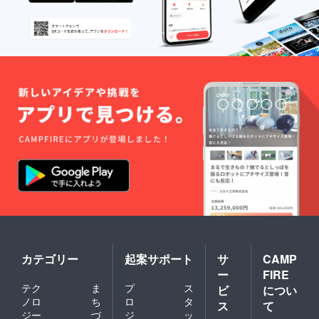
カテゴリー
起案サポート
サ
CAMP
ー
FIRE
テク
ま
プ
ス
ビ
につい
ノロ
ち
ロ
タ
ス
て
ジー
づ
ジ
ッ