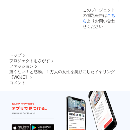
込みで
在庫に
す。 ・
よりデ
このプロジェクト
2020年
ザイン
の問題報告は
こち
9月上旬
が変わ
より順
ら
よりお問い合わ
る場合
次発送
がござ
せください
予定で
いま
す。
す。 ・
送料と
消費税
込みで
す。 ・
トップ
>
2020年
プロジェクトをさがす
>
9月上旬
ファッション
>
より順
痛くない！と感動。１万人の女性を笑顔にしたイヤリング
次発送
予定で
【WOJE】
>
す。
コメント