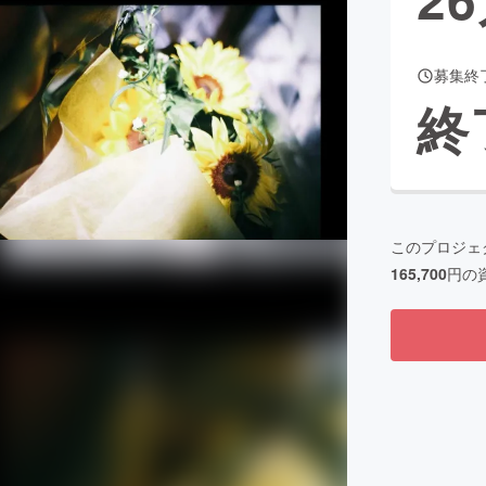
募集終
CAMPFIRE for Social Good
CAMPFIRE Creation
終
CAMPFIREふるさと納税
machi-ya
コミュニティ
このプロジェ
165,700
円の