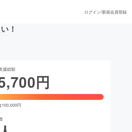
ログイン
/
新規会員登録
たい！
うすぐ公開されます
支援総額
プロダクト
5,700
円
ファッション
スポーツ
00,000円
数
ア
ソーシャルグッド
人