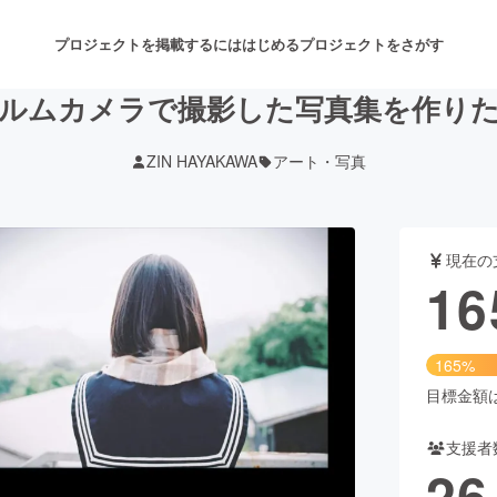
プロジェクトを掲載するには
はじめる
プロジェクトをさがす
ルムカメラで撮影した写真集を作り
ZIN HAYAKAWA
アート・写真
注目のリターン
注目の新着プロジェクト
募集終了が近いプロジェクト
も
現在の
音楽
舞台・パフォーマンス
16
ゲーム・サービス開発
フード・飲食店
165%
書籍・雑誌出版
アニメ・漫画
目標金額は1
支援者
チャレンジ
ビューティー・ヘルスケ
26