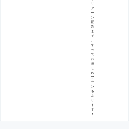
リ
タ
ー
ン
配
送
ま
で
、
す
べ
て
お
任
せ
の
プ
ラ
ン
も
あ
り
ま
す
！