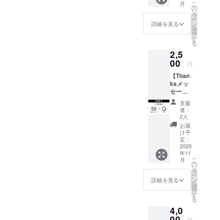
こ
月
からの
の
リ
Thanks
タ
ー
メッ
ン
詳細を見る
を
セージ
選
択
です。
す
る
2,5
00
円
【Than
ksメッ
セージ
＋ス
支援
テッ
者：
カー】
2人
ダン
お届
サーか
け予
らの
定：
Thanks
2020
年11
メッ
こ
月
セー
の
リ
ジ、オ
タ
ー
リジナ
ン
詳細を見る
を
ルス
選
択
テッ
す
る
カーの
4,0
セット
です。
00