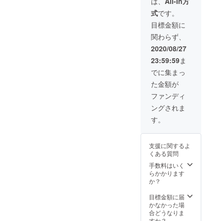
てクレ
は、
All-In方
す。ご
レット
い。
ジット
了承く
式
です。
にチラ
掲載に
ださ
シを挟
使用さ
目標金額に
い。
み込む
れるお
関わらず、
かをお
名前を
選びい
お書き
2020/08/27
ただけ
くださ
23:59:59
ま
ます。
い。 ※
公演が
万が一
でに集まっ
始まる
本公演
た金額が
前、途
が開催
中休憩
できな
ファンディ
中にCM
かった
ングされま
を投影
場合に
させて
はSNS
す。
いただ
等での
きま
クレ
す。 ※
ジット
支援に関するよ
万が一
掲載の
くある質問
本公演
みとな
が開催
手数料はいく
りま
できな
らかかります
す。ご
かった
か？
了承く
場合に
ださ
はSNS
目標金額に届
い。
等での
かなかった場
掲載の
合どうなりま
みとな
すか？