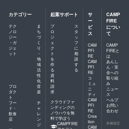
カテゴリー
起案サポート
サ
CAMP
ー
FIRE
テク
ま
プ
ス
ビ
につい
ノロ
ち
ロ
タ
ス
て
ジー
づ
ジ
ッ
・ガ
く
ェ
フ
CAM
CAMP
ジェ
り
ク
に
PFI
FIREと
ット
・
ト
相
RE
は
地
を
談
CAM
あんし
域
作
す
PFI
ん・安
活
る
る
RE
全への
性
資
コ
取り組
化
料
ミュ
み
プロ
音
請
ニ
ニュー
ダク
楽
求
ティ
ス
ト
CAM
ヘルプ
クラウドファ
フー
チ
PFI
お問い
ンディングの
ド・
ャ
RE
合わせ
ノウハウを無
飲食
レ
Crea
料で学ぼう
店
ン
tion
各種規定
CAMPFIRE
ジ
CAM
アカデミー