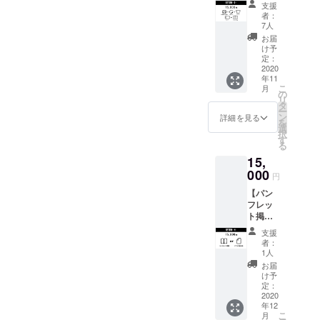
＋ス
シャ
支援
テッ
ツ、
者：
カー＋T
BAKU
7人
シャツ
公式
お届
＋チ
SNS、
け予
ケット
公演エ
定：
＋クレ
2020
ンド
年11
ジット
ロール
こ
月
掲載】
でのク
の
リ
ダン
レジッ
タ
ー
サーか
ト掲載
ン
詳細を見る
を
らの
のセッ
選
択
Thanks
トで
す
る
メッ
す。 ク
15,
セー
レジッ
ジ、オ
000
ト掲載
円
リジナ
に関し
【パン
ルス
まして
フレッ
テッ
は、本
ト掲載
カー、
公演に
orチラ
オリジ
てエン
支援
シ挟み
ナルT
ドロー
者：
込み】
シャ
ルやパ
1人
こちら
ツ、
ンフ
お届
は企業
BAKU
レット
け予
様向け
公式
定：
にもお
のコー
2020
SNS、
名前を
年12
スにな
公演エ
記載さ
こ
月
りま