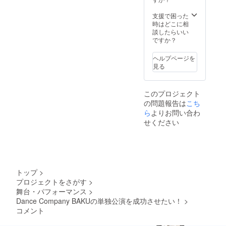
りま
す。ご
支援で困った
了承く
時はどこに相
ださ
談したらいい
い。
ですか？
ヘルプページを
見る
このプロジェクト
の問題報告は
こち
ら
よりお問い合わ
せください
トップ
>
プロジェクトをさがす
>
舞台・パフォーマンス
>
Dance Company BAKUの単独公演を成功させたい！
>
コメント