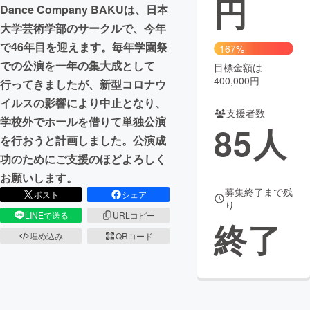
円
Dance Company BAKUは、日本
まちづくり・地域活性化
大学芸術学部のサークルで、今年
で46年目を迎えます。毎年学園祭
167%
での公演を一年の集大成として
目標金額は
CAMPFIRE for Social Good
CAMPFIRE Creation
400,000円
行ってきましたが、新型コロナウ
CAMPFIREふるさと納税
machi-ya
コミュニティ
イルスの影響により中止となり、
支援者数
学校外でホールを借りて単独公演
85
人
を行おうと計画しました。公演成
功のためにご支援のほどよろしく
お願いします。
募集終了まで残
ポスト
シェア
り
LINEで送る
URLコピー
終了
埋め込み
QRコード