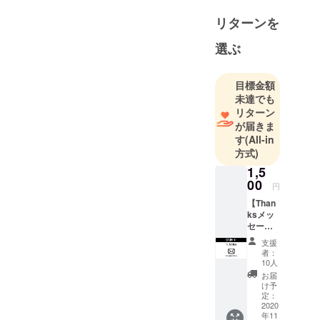
リターンを
選ぶ
目標金額
未達でも
リターン
が届きま
す
(All-in
方式)
1,5
00
円
【Than
ksメッ
セー
ジ】 ご
支援
支援い
者：
ただい
10人
た方へ
お届
感謝を
け予
込め
定：
て、ダ
2020
年11
ンサー