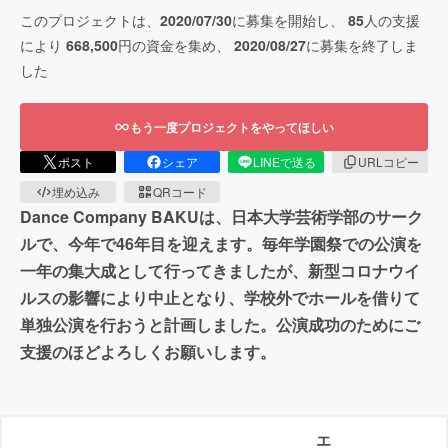
このプロジェクトは、
2020/07/30
に募集を開始し、
85
人の支援
により
668,500
円の資金を集め、
2020/08/27
に募集を終了しま
した
もう一度プロジェクトをやってほしい
ポスト
シェア
LINEで送る
URLコピー
埋め込み
QRコード
Dance Company BAKUは、日本大学芸術学部のサーク
ルで、今年で46年目を迎えます。毎年学園祭での公演を
一年の集大成として行ってきましたが、新型コロナウイ
ルスの影響により中止となり、学校外でホールを借りて
単独公演を行おうと計画しました。公演成功のためにご
支援のほどよろしくお願いします。
エ