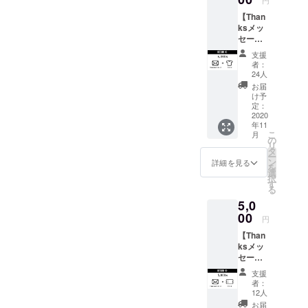
円
クラウ
【Than
ドファ
ksメッ
ンディ
セージ
ング用
＋Tシャ
オリジ
支援
ツ】 ダ
ナルデ
者：
ンサー
ザイン
24人
からの
のス
お届
Thanks
テッ
け予
メッ
カーを
定：
セー
2020
お届け
年11
ジ、オ
しま
こ
月
リジナ
す。
の
リ
ルTシャ
タ
ー
ツの
ン
詳細を見る
を
セット
選
択
です。
す
る
オリジ
5,0
ナルデ
ザイン
00
円
のTシャ
【Than
ツをお
ksメッ
届けし
セージ
ます。
＋チ
Tシャツ
支援
ケッ
のデザ
者：
ト】 ダ
インは
12人
ンサー
後ほど
お届