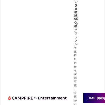
ン
タ
メ
領
域
特
化
型
ク
ラ
フ
ァ
ン
手
数
料
0
円
か
ら
実
施
可
能
。
企
画
掲載
無料
か
ら