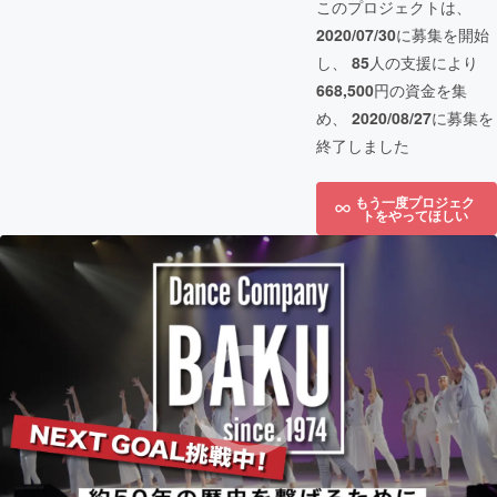
このプロジェクトは、
2020/07/30
に募集を開始
し、
85
人の支援により
668,500
円の資金を集
め、
2020/08/27
に募集を
終了しました
もう一度プロジェク
トをやってほしい