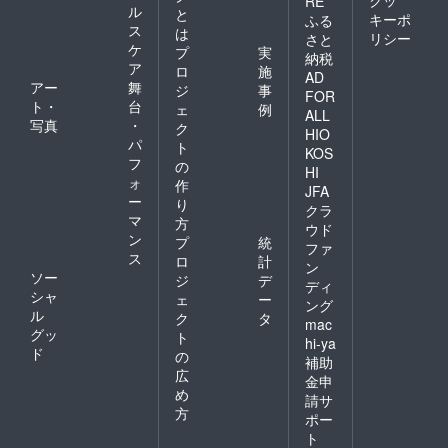
RE
ル
と
キーポ
ふる
ス
は
リシー
さと
ケ
プ
実
納税
ア
ロ
施
AD
アー
舞
ジ
事
FOR
ト・
台
ェ
例
ALL
写真
・
ク
HIO
パ
ト
KOS
フ
の
HI
ォ
作
JFA
ー
り
クラ
マ
方
ウド
ン
プ
統
ファ
ス
ロ
計
ン
ソー
ジ
デ
ディ
シャ
ェ
ー
ング
ル
ク
タ
mac
グッ
ト
hi-ya
ド
の
補助
広
金申
め
請サ
方
ポー
ト