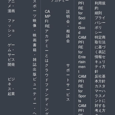
アニ
ス
利用規
PFI
メ・
ポ
約
RE
漫画
ー
CA
説
細則
for
ツ
MP
明
プライ
Soci
ファ
映
FI
会
バシー
al
ッ
像
RE
・
ポリ
Goo
ショ
・
ア
相
シー
d
ン
映
カ
談
特定商
CAM
画
デ
会
取引法
PFI
ゲー
書
ミ
に基づ
RE
ム・
籍
ー
く表記
for
サー
・
と
情報セ
Ente
ビス
雑
は
キュリ
rtain
開発
誌
ク
サ
ティ方
men
出
ラ
ポ
針
t
版
ウ
ー
反社基
CAM
ビジ
ビ
ド
ト
本方針
PFI
ネ
ュ
フ
サ
カスタ
RE
ス・
ー
ァ
ー
マーハ
for
起業
テ
ン
ビ
ラスメ
Spor
ィ
デ
ス
ントに
ts
ー
ィ
対する
CAM
・
ン
考え方
PFI
ヘ
グ
クッ