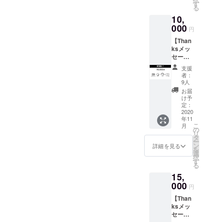
ルス
す
る
テッ
10,
カー、
オリジ
000
円
ナルT
【Than
シャツ
ksメッ
のセッ
セージ
トで
＋ス
す。 オ
支援
テッ
リジナ
者：
カー＋T
ルデザ
9人
シャツ
インの
お届
＋クレ
ステッ
け予
ジット
カー、T
定：
掲載】
2020
シャツ
年11
ダン
をお届
こ
月
サーか
けしま
の
リ
らの
す。
タ
ー
Thanks
ン
詳細を見る
を
メッ
選
択
セー
す
る
ジ、オ
15,
リジナ
ルス
000
円
テッ
【Than
カー、
ksメッ
オリジ
セージ
ナルT