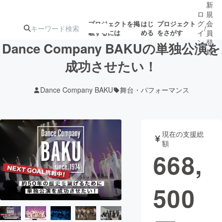
新
ロ
規
グ
会
プロジェクトを掲
はじ
プロジェクト
/
載するには
める
をさがす
イ
員
ン
登
Dance Company BAKUの単独公演を
録
成功させたい！
人気のプロ
注目のリ
注目の新着プロ
募集終了が近いプ
もうすぐ公開
Dance Company BAKU
舞台・パフォーマンス
ジェクト
ターン
ジェクト
ロジェクト
されます
アート・写真
音楽
現在の支援総
額
668,
テクノロジー・ガジェット
ゲーム・サ
500
映像・映画
書籍・雑誌
ビジネス・起業
チャレンジ