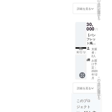
ンド
の
せてい
リ
す。 公
ロール
タ
ただけ
ー
演パン
でのク
ン
ればと
詳細を見る
を
フレッ
レジッ
選
思いま
択
トに掲
ト掲載
す
す。備
る
載か、
のセッ
考欄に
30,
パンフ
トで
クレ
レット
000
す。 ク
ジット
円
にチラ
レジッ
掲載に
【パン
シを挟
ト掲載
使用さ
フレッ
み込む
に関し
れるお
ト掲載
かをお
まして
名前を
orチラ
選びい
は、本
お書き
支援
シ挟み
ただけ
公演に
くださ
者：
込み＋
ます。
てエン
2人
い。 ※
CM投
※万が一
ドロー
万が一
お届
影】 こ
本公演
ルやパ
け予
本公演
ちらは
が開催
定：
ンフ
が開催
企業様
2020
できな
レット
できな
年12
向けの
かった
にもお
かった
こ
月
コース
場合に
の
名前を
場合に
リ
になり
はSNS
タ
記載さ
はSNS
ー
ます。
等での
ン
せてい
詳細を見る
等での
を
公演パ
掲載の
選
ただけ
クレ
択
ンフ
みとな
す
ればと
ジット
る
レット
りま
思いま
このプロ
掲載の
に掲載
す。ご
す。備
みとな
ジェクト
か、パ
了承く
考欄に
りま
ンフ
ださ