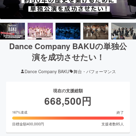
Dance Company BAKUの単独公
演を成功させたい！
Dance Company BAKU
舞台・パフォーマンス
現在の支援総額
668,500
円
終了
167
%達成
目標金額
400,000
円
支援者数
85
人