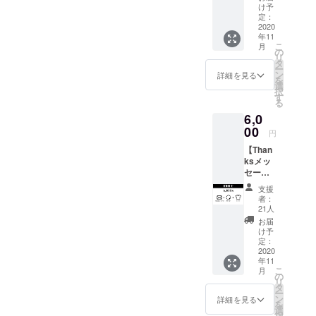
からの
公開し
け予
Thanks
ます。
定：
メッ
2020
年11
セー
こ
月
ジ、公
の
リ
演チ
タ
ー
ケット
ン
詳細を見る
を
のセッ
選
択
トで
す
る
す。 本
6,0
公演の
チケッ
00
円
トをお
【Than
届けし
ksメッ
ます。
セージ
＋ス
支援
テッ
者：
カー＋T
21人
シャ
お届
ツ】 ダ
け予
ンサー
定：
からの
2020
年11
Thanks
こ
月
メッ
の
リ
セー
タ
ー
ジ、オ
ン
詳細を見る
を
リジナ
選
択