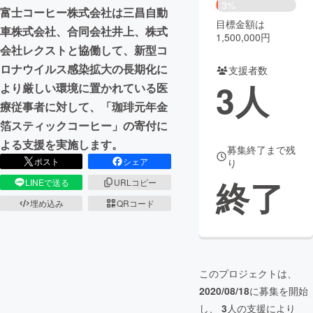
3%
富士コーヒー株式会社は三昌自動
目標金額は
まちづくり・地域活性化
車株式会社、合同会社井上、株式
1,500,000円
会社レクストと協働して、新型コ
ロナウイルス感染拡大の長期化に
CAMPFIRE for Social Good
CAMPFIRE Creation
支援者数
3
人
より厳しい環境に置かれている医
CAMPFIREふるさと納税
machi-ya
コミュニティ
療従事者に対して、「珈琲元年金
箔スティックコーヒー」の寄付に
よる支援を実施します。
募集終了まで残
ポスト
シェア
り
終了
LINEで送る
URLコピー
埋め込み
QRコード
このプロジェクトは、
2020/08/18
に募集を開始
し、
3
人の支援により