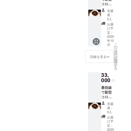
タが一
は清須
コロナ
須店
杯一杯
店での
ウイル
コー
丁寧に
みご利
支援
スと闘
ヒーチ
抽出し
用いた
者：
う医療
ケット9
たコー
2人
だけま
従事者
枚綴り
ヒーを
す ※
お届
の方
×5冊】
お楽し
け予
コー
に、
珈琲元
定：
みくだ
ヒーチ
「珈琲
2020
年清須
さい。
ケット
年10
元年金
店でご
※コー
は全て
こ
月
箔ス
使用い
の
ヒーチ
のドリ
リ
ティッ
ただけ
タ
ケット
ンクに
ー
クコー
る￥420
ン
の有効
詳細を見る
ご利用
を
ヒー」
分の
選
期限は
いただ
択
を50本
コー
す
ござい
けます
る
寄付し
ヒーチ
ません
ただ
33,
ます。
ケット
※コー
し￥420
■リター
000
を45枚
ヒーチ
以上の
円
ン：
ご用意
ケット
ドリン
最前線
【珈琲
いたし
は全店
クは、
で新型
元年
まし
舗共通
￥420と
コロナ
コー
た。 バ
ではあ
の差額
ウイル
ヒーチ
リスタ
りませ
分をお
支援
スと闘
ケット9
が一杯
んの
者：
支払い
う医療
枚綴り
一杯丁
0人
で、必
いただ
従事者
×5冊】
寧に抽
ずご利
お届
きます
の方
指定の
出した
け予
用いた
※コー
に、
珈琲元
定：
コー
だく店
ヒーチ
「珈琲
2020
年でご
ヒーを