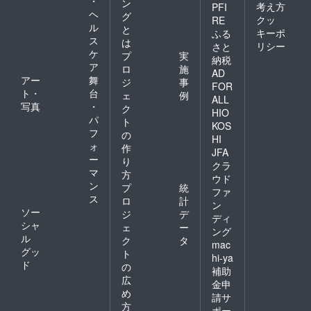
・
ン
考え方
PFI
ヘ
グ
クッ
RE
ル
と
キーポ
ふる
ス
は
リシー
さと
ケ
プ
実
納税
ア
ロ
施
AD
アー
舞
ジ
事
FOR
ト・
台
ェ
例
ALL
写真
・
ク
HIO
パ
ト
KOS
フ
の
HI
ォ
作
JFA
ー
り
クラ
マ
方
ウド
ン
プ
統
ファ
ス
ロ
計
ン
ソー
ジ
デ
ディ
シャ
ェ
ー
ング
ル
ク
タ
mac
グッ
ト
hi-ya
ド
の
補助
広
金申
め
請サ
方
ポー