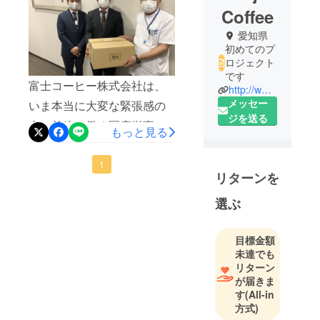
Coffee
愛知県
初めてのプ
ロジェクト
です
富士コーヒー株式会社は、
http://www.fujicoffee.co.jp/
メッセー
いま本当に大変な緊張感の
ジを送る
中で前線で働く医療従事
もっと見る
者・病院勤務者の方が少し
でも笑顔になれる時間をつ
1
リターンを
くることができないかとい
選ぶ
う思いから始めた小さな活
動ですが、皆様方の温かい
目標金額
ご支援のおかげで医療従事
未達でも
者の方たちに安らぎと活力
リターン
が届きま
をお届けする事ができまし
す
(All-in
た。これは私たちだけでは
方式)