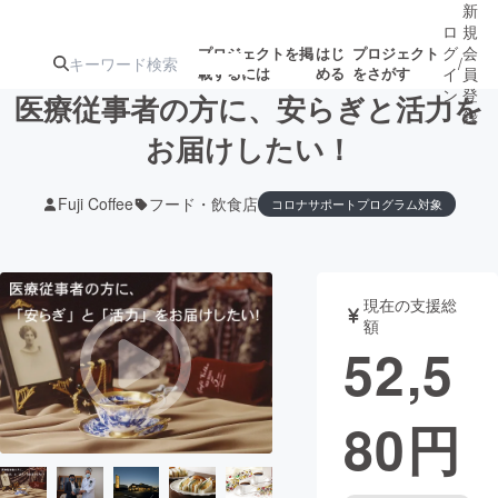
新
ロ
規
グ
会
プロジェクトを掲
はじ
プロジェクト
/
載するには
める
をさがす
イ
員
ン
登
医療従事者の方に、安らぎと活力を
録
お届けしたい！
人気のプロ
注目のリ
注目の新着プロ
募集終了が近いプ
もうすぐ公開
Fuji Coffee
フード・飲食店
コロナサポートプログラム対象
ジェクト
ターン
ジェクト
ロジェクト
されます
アート・写真
音楽
現在の支援総
額
52,5
テクノロジー・ガジェット
ゲーム・サ
映像・映画
書籍・雑誌
80
円
ビジネス・起業
チャレンジ