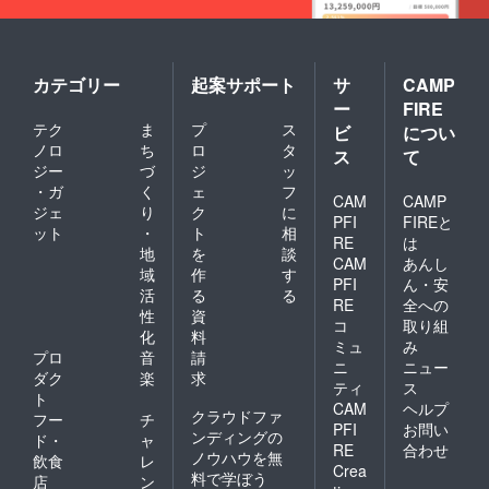
料負担
はござ
いませ
ん
カテゴリー
起案サポート
サ
CAMP
ー
FIRE
テク
ま
プ
ス
ビ
につい
ノロ
ち
ロ
タ
ス
て
ジー
づ
ジ
ッ
・ガ
く
ェ
フ
CAM
CAMP
ジェ
り
ク
に
PFI
FIREと
ット
・
ト
相
RE
は
地
を
談
CAM
あんし
域
作
す
PFI
ん・安
活
る
る
RE
全への
性
資
コ
取り組
化
料
ミュ
み
プロ
音
請
ニ
ニュー
ダク
楽
求
ティ
ス
ト
CAM
ヘルプ
クラウドファ
フー
チ
PFI
お問い
ンディングの
ド・
ャ
RE
合わせ
ノウハウを無
飲食
レ
Crea
料で学ぼう
店
ン