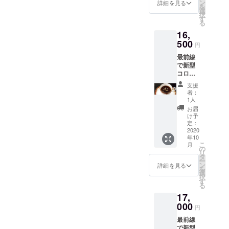
クコー
￥420分
ン
ミック
詳細を見る
を
ヒー」
のコー
選
スし、
択
を10本
ヒーチ
す
バラン
る
寄付し
ケット
スの良
16,
ます。
を9枚ご
い味わ
■リター
500
用意い
いに仕
円
ン：
たしま
上げま
最前線
【珈琲
した。
した。
で新型
元年
バリス
※必ず豆
コロナ
コー
タが一
の挽き
ウイル
ヒーチ
杯一杯
方を選
支援
スと闘
ケット9
丁寧に
択して
者：
う医療
枚綴
抽出し
1人
くださ
従事者
り】 指
たコー
い ※ブ
お届
の方
定の珈
ヒーを
け予
レンド
に、
琲元年
定：
お楽し
コー
「珈琲
2020
でご使
みくだ
ヒーは
年10
元年金
用いた
さい。
郵送さ
こ
月
箔ス
だける
の
※コー
せて頂
リ
ティッ
￥430分
タ
ヒーチ
きます
ー
クコー
のコー
ン
ケット
詳細を見る
送料
を
ヒー」
ヒーチ
選
の有効
負担は
択
を50本
ケット
す
期限は
ござい
る
寄付し
を9枚ご
ござい
ません
17,
ます。
用意い
ません
■リター
000
たしま
※コー
円
ン：
した。
ヒーチ
最前線
【珈琲
バリス
ケット
で新型
元年清