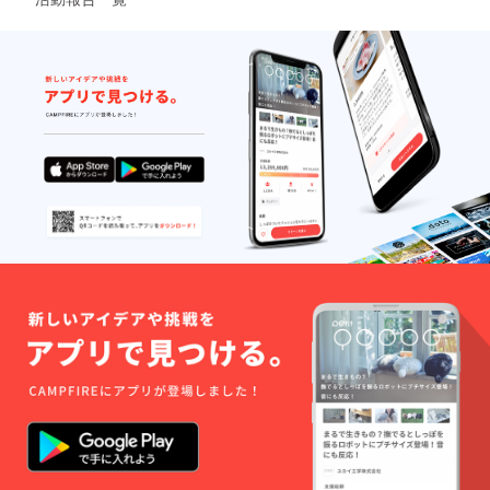
い ※
頂きま
コー
す 送
ヒーチ
料負担
ケット
はござ
は全て
いませ
のドリ
ん
ンクに
ご利用
いただ
けます
ただ
し￥430
以上の
ドリン
クは、
￥430と
の差額
分をお
支払い
いただ
きます
※コー
ヒーチ
ケット
は郵送
させて
頂きま
す 送