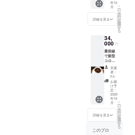
舗を選
ケット
年10
元年金
使用い
お楽し
択して
は郵送
こ
月
箔ス
ただけ
の
みくだ
くださ
させて
リ
ティッ
る￥430
タ
さい。
い ※
頂きま
ー
クコー
分の
ン
※コー
詳細を見る
コー
す 送
を
ヒー」
コー
選
ヒーチ
ヒーチ
料負担
択
を100本
ヒーチ
す
ケット
ケット
はござ
る
寄付し
ケット
の有効
は全て
いませ
34,
ます。
を45枚
期限は
のドリ
ん
■リター
000
ご用意
ござい
ンクに
円
ン：
いたし
ません
ご利用
最前線
【珈琲
まし
※コー
いただ
で新型
元年清
た。 バ
ヒーチ
けます
コロナ
須店
リスタ
ケット
ただ
ウイル
コー
が一杯
は清須
し￥430
支援
スと闘
ヒーチ
一杯丁
店での
者：
以上の
う医療
ケット9
寧に抽
0人
みご利
ドリン
従事者
枚綴り
出した
用いた
お届
クは、
の方
×10冊】
コー
け予
だけま
￥430と
に、
珈琲元
定：
ヒーを
す ※
の差額
「珈琲
2020
年清須
お楽し
コー
分をお
年10
元年金
店でご
みくだ
ヒーチ
支払い
こ
月
箔ス
使用い
の
さい。
ケット
いただ
リ
ティッ
ただけ
タ
※コー
は全て
きます
ー
クコー
る￥420
ン
ヒーチ
詳細を見る
のドリ
※コー
を
ヒー」
分の
選
ケット
ンクに
ヒーチ
択
を100本
コー
す
の有効
ご利用
ケット
る
寄付し
ヒーチ
期限は
このプロ
いただ
は郵送
ます。
ケット
ござい
けます