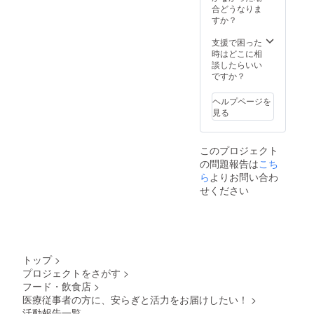
出した
用いた
合どうなりま
以上の
コー
だけま
すか？
ドリン
ヒーを
す ※
クは、
お楽し
コー
支援で困った
￥430と
みくだ
ヒーチ
時はどこに相
の差額
さい。
ケット
談したらいい
分をお
※コー
は全て
ですか？
支払い
ヒーチ
のドリ
いただ
ケット
ンクに
きます
ヘルプページを
の有効
ご利用
※コー
見る
期限は
いただ
ヒーチ
ござい
けます
ケット
ません
ただ
は郵送
このプロジェクト
※コー
し￥420
させて
の問題報告は
こち
ヒーチ
以上の
頂きま
ケット
ら
よりお問い合わ
ドリン
す 送
は全店
クは、
料負担
せください
舗共通
￥420と
はござ
ではあ
の差額
いませ
りませ
分をお
ん
んの
支払い
で、必
いただ
ずご利
きます
トップ
>
用いた
※コー
プロジェクトをさがす
>
だく店
ヒーチ
フード・飲食店
>
舗を選
ケット
択して
医療従事者の方に、安らぎと活力をお届けしたい！
>
は郵送
くださ
させて
活動報告一覧