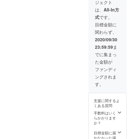
させて
ジェクト
■リター
を90枚
ません
ただ
頂きま
ン：
ご用意
※コー
は、
All-In方
し￥420
す 送
【珈琲
いたし
ヒーチ
以上の
料負担
式
です。
元年
まし
ケット
ドリン
はござ
コー
た。 バ
は全店
目標金額に
クは、
いませ
ヒーチ
リスタ
舗共通
￥420と
ん
関わらず、
ケット9
が一杯
ではあ
の差額
枚綴り
一杯丁
りませ
2020/09/30
分をお
×10冊】
寧に抽
んの
支払い
23:59:59
ま
指定の
出した
で、必
いただ
珈琲元
コー
ずご利
でに集まっ
きます
年でご
ヒーを
用いた
※コー
た金額が
使用い
お楽し
だく店
ヒーチ
ただけ
みくだ
舗を選
ファンディ
ケット
る￥430
さい。
択して
は郵送
ングされま
分の
※コー
くださ
させて
コー
ヒーチ
い ※
す。
頂きま
ヒーチ
ケット
コー
す 送
ケット
の有効
ヒーチ
料負担
を90枚
期限は
ケット
はござ
支援に関するよ
ご用意
ござい
は全て
いませ
くある質問
いたし
ません
のドリ
ん
まし
※コー
手数料はいく
ンクに
た。 バ
ヒーチ
らかかります
ご利用
リスタ
ケット
か？
いただ
が一杯
は清須
けます
一杯丁
店での
目標金額に届
ただ
寧に抽
みご利
かなかった場
し￥430