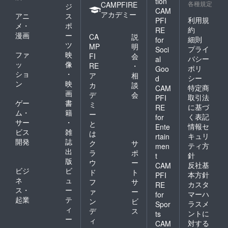
tion
各種規定
CAMPFIRE
ジ
CAM
アカデミー
アニ
ス
利用規
PFI
メ・
ポ
約
RE
漫画
ー
CA
説
細則
for
ツ
MP
明
プライ
Soci
ファ
映
FI
会
バシー
al
ッ
像
RE
・
ポリ
Goo
ショ
・
ア
相
シー
d
ン
映
カ
談
特定商
CAM
画
デ
会
取引法
PFI
ゲー
書
ミ
に基づ
RE
ム・
籍
ー
く表記
for
サー
・
と
情報セ
Ente
ビス
雑
は
キュリ
rtain
開発
誌
ク
サ
ティ方
men
出
ラ
ポ
針
t
版
ウ
ー
反社基
CAM
ビジ
ビ
ド
ト
本方針
PFI
ネ
ュ
フ
サ
カスタ
RE
ス・
ー
ァ
ー
マーハ
for
起業
テ
ン
ビ
ラスメ
Spor
ィ
デ
ス
ントに
ts
ー
ィ
対する
CAM