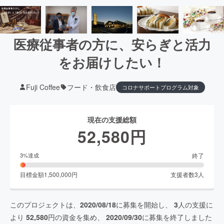
医療従事者の方に、安らぎと活力
をお届けしたい！
Fuji Coffee
フード・飲食店
コロナサポートプログラム対象
現在の支援総額
52,580
円
終了
3
%達成
目標金額
1,500,000
円
支援者数
3
人
このプロジェクトは、
2020/08/18
に募集を開始し、
3
人の支援に
より
52,580
円の資金を集め、
2020/09/30
に募集を終了しました