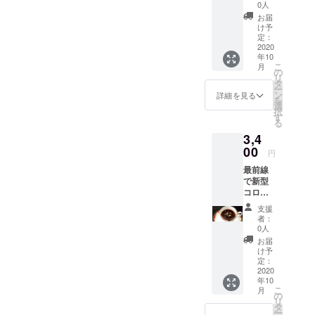
う医療
コー
0人
従事者
ヒー
お届
の方
200g】
け予
に、
珈琲鑑
定：
「珈琲
2020
定士の
年10
元年金
厳しい
こ
月
箔ス
基準を
の
リ
ティッ
クリア
タ
ー
クコー
した１
ン
詳細を見る
を
ヒー」
００％
選
択
を10本
アラビ
す
る
寄付し
カ種の
3,4
ます。
コー
■リター
00
ヒー豆
円
ン：
を、熟
最前線
【珈琲
練の焙
で新型
元年清
煎士が
コロナ
須店
長年の
ウイル
コー
技術
支援
スと闘
ヒーチ
で、最
者：
う医療
ケット9
高の状
0人
従事者
枚綴
態に焙
お届
の方
り】 珈
煎しま
け予
に、
琲元年
定：
した。
「珈琲
2020
清須店
４種類
年10
元年金
でご使
の焙煎
こ
月
箔ス
用いた
の
豆をア
リ
ティッ
だける
タ
フター
ー