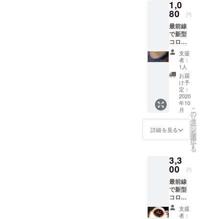
到底できなかったことで、
1,0
80
円
皆さんには心から感謝をし
最前線
ています。本当に、本当
で新型
コロナ
に、ありがとうございま
ウイル
支援
す。詳細は弊社HPにてご確
スと闘
者：
う医療
1人
認いただけます。
従事者
お届
の方
け予
http://fujicoffee.blog.fc2.com/
に、
定：
「珈琲
2020
blog-entry-274.html富士コー
年10
元年金
こ
月
ヒー株式会社代表取締役社
箔ス
の
リ
ティッ
タ
ー
長 塩澤 彰規
クコー
ン
詳細を見る
を
ヒー」
選
択
を5本寄
す
る
付しま
3,3
す。 ■
リター
00
円
ン：
最前線
【珈琲
で新型
元年
コロナ
オリジ
ウイル
ナルブ
支援
スと闘
レンド
者：