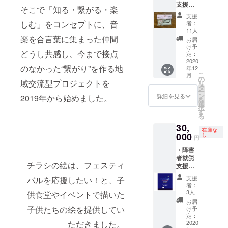
支援施
トー
そこで「知る・繋がる・楽
設で製
ン、
支援
作され
クッ
しむ」をコンセプトに、音
者：
た物品
キー等
11人
を5個位
楽を合言葉に集まった仲間
から、
お届
お送り
ランダ
け予
どうし共感し、今まで接点
ます。
ムにお
定：
リター
2020
送りま
のなかった“繋がり”を作る地
年12
ン例：
す。 ・
こ
月
くるみ
お礼の
の
域交流型プロジェクトを
リ
ぼたん
お手紙
タ
ー
のヘア
と当日
ン
詳細を見る
2019年から始めました。
を
ゴム、
の開催
選
択
ぽち
レポー
す
る
袋、
ト
30,
ハーブ
在庫な
ティー
000
し
円
バッ
・障害
グ、ア
者就労
ロマス
チラシの絵は、フェスティ
支援施
トー
設で製
ン、
支援
バルを応援したい！と、子
作され
クッ
者：
た物品
キー等
3人
供食堂やイベントで描いた
を15個
から、
お届
位お送
ランダ
子供たちの絵を提供してい
け予
りま
ムにお
定：
ただきました。
す。 リ
2020
送りま