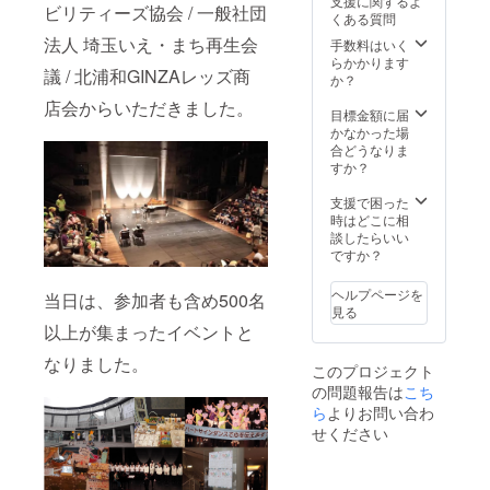
支援に関するよ
フェス
ビリティーズ協会 / 一般社団
くある質問
ティバ
法人 埼玉いえ・まち再生会
ル演奏
手数料はいく
曲「虹
らかかります
議 / 北浦和GINZAレッズ商
の玻
か？
璃」
店会からいただきました。
CD（パ
目標金額に届
ッケー
かなかった場
ジ版）
合どうなりま
＆作曲
すか？
者から
のお手
支援で困った
紙付き
時はどこに相
・お礼
談したらいい
のお手
ですか？
紙と当
日の開
ヘルプページを
当日は、参加者も含め500名
催レ
見る
ポート
以上が集まったイベントと
なりました。
このプロジェクト
の問題報告は
こち
ら
よりお問い合わ
せください