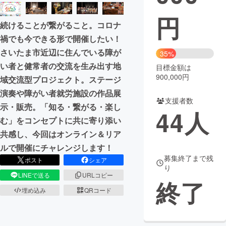
円
まちづくり・地域活性化
続けることが繋がること。コロナ
禍でも今できる形で開催したい！
CAMPFIRE for Social Good
CAMPFIRE Creation
さいたま市近辺に住んでいる障が
35%
CAMPFIREふるさと納税
machi-ya
コミュニティ
い者と健常者の交流を生み出す地
目標金額は
900,000円
域交流型プロジェクト。ステージ
演奏や障がい者就労施設の作品展
支援者数
示・販売。「知る・繋がる・楽し
44
人
む」をコンセプトに共に寄り添い
共感し、今回はオンライン＆リア
ルで開催にチャレンジします！
募集終了まで残
ポスト
シェア
り
LINEで送る
URLコピー
終了
埋め込み
QRコード