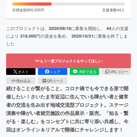
目標金額
900,000
円
支援者数
44
人
このプロジェクトは、
2020/08/18
に募集を開始し、
44
人の支援
により
318,000
円の資金を集め、
2020/10/31
に募集を終了しま
した
もう一度プロジェクトをやってほしい
ポスト
シェア
LINEで送る
URLコピー
埋め込み
QRコード
続けることが繋がること。コロナ禍でも今できる形で開
催したい！さいたま市近辺に住んでいる障がい者と健常
者の交流を生み出す地域交流型プロジェクト。ステージ
演奏や障がい者就労施設の作品展示・販売。「知る・繋
がる・楽しむ」をコンセプトに共に寄り添い共感し、今
回はオンライン＆リアルで開催にチャレンジします！