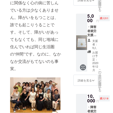
を
に関係なく心の病に苦しん
ゴム、
選
択
ぽち
す
でいる方は少なくありませ
る
袋、
5,0
ハーブ
ん。障がいをもつことは、
残り51
ティー
00
円
バッ
誰でも起こりうることで
・障害
グ、ア
者就労
ロマス
す。そして、障がいがあっ
支援施
トー
てもなくても、同じ地域に
設で製
ン、
支援
作され
クッ
者：
住んでいれば同じ生活圏
た物品
キー等
9人
を2個位
から、
お届
の“仲間”です。なのに、なか
お送り
ランダ
け予
ます。
ムにお
定：
なか交流がもてないのも事
リター
2020
送りま
年12
ン例：
す。 ・
実。
こ
月
くるみ
お礼の
の
リ
ぼたん
お手紙
タ
ー
のヘア
と当日
ン
詳細を見る
を
ゴム、
の開催
選
択
ぽち
レポー
す
る
袋、
ト
10,
ハーブ
残り19
ティー
000
円
バッ
・障害
グ、ア
者就労
ロマス