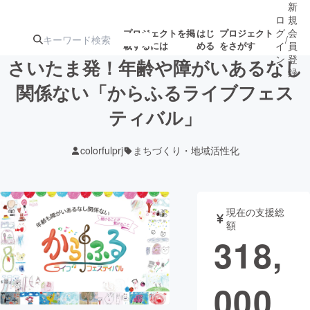
新
ロ
規
グ
会
プロジェクトを掲
はじ
プロジェクト
/
載するには
める
をさがす
イ
員
ン
登
さいたま発！年齢や障がいあるなし
録
関係ない「からふるライブフェス
ティバル」
人気のプロ
注目のリ
注目の新着プロ
募集終了が近いプ
もうすぐ公開
ジェクト
ターン
ジェクト
ロジェクト
されます
colorfulprj
まちづくり・地域活性化
アート・写真
音楽
現在の支援総
テクノロジー・ガジェット
ゲーム・サ
額
318,
映像・映画
書籍・雑誌
000
ビジネス・起業
チャレンジ