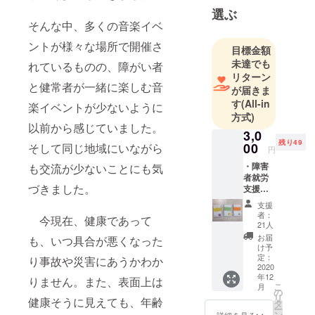
選ぶ
そんな中、多くの音楽イベ
ントが様々な場所で開催さ
目標金額
未達でも
れているものの、障がい者
リターン
と健常者が一緒に楽しむ音
が届きま
す
(All-in
楽イベントが少ないように
方式)
以前から感じていました。
3,0
残り49
00
そして同じ地域にいながら
円
・障害
も交流が少ないことにも気
者就労
づきました。
支援施
設で製
支援
作され
者：
今現在、健康であって
た物品
21人
を1個位
お届
も、いつ具合が悪くなった
お送り
け予
ます。
定：
り事故や災害にあうかわか
リター
2020
年12
ン例：
りません。また、表面上は
こ
月
くるみ
の
リ
健康そうに見えても、年齢
ぼたん
タ
ー
のヘア
ン
詳細を見る