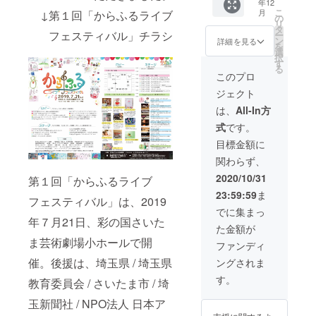
年12
ターン
す。 ・
こ
月
↓第１回「からふるライブ
例：く
お礼の
の
リ
るみぼ
お手紙
タ
フェスティバル」チラシ
ー
たんの
と当日
ン
詳細を見る
を
ヘアゴ
の開催
選
択
ム、ぽ
レポー
す
る
ち袋、
ト
このプロ
ハーブ
ジェクト
ティー
バッ
は、
All-In方
グ、ア
式
です。
ロマス
トー
目標金額に
ン、
関わらず、
クッ
キー等
2020/10/31
第１回「からふるライブ
から、
23:59:59
ま
ランダ
フェスティバル」は、2019
ムにお
でに集まっ
送りま
年７月21日、彩の国さいた
た金額が
す。 ・
ま芸術劇場小ホールで開
クラウ
ファンディ
ドファ
催。後援は、埼玉県 / 埼玉県
ングされま
ンディ
ング限
す。
教育委員会 / さいたま市 / 埼
定！か
らふる
玉新聞社 / NPO法人 日本ア
ライブ