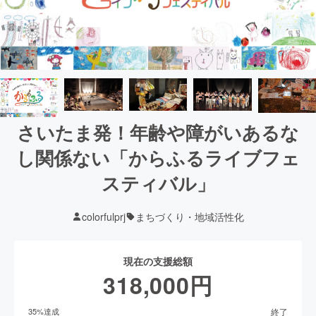
さいたま発！年齢や障がいあるな
し関係ない「からふるライブフェ
スティバル」
colorfulprj
まちづくり・地域活性化
現在の支援総額
318,000
円
終了
35
%達成