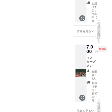
う！堂
車場
ます。
お届
床〜川
（高知
け予
口まで
定：
県長岡
下りま
2017
郡大豊
年10
す。 写
町西土
こ
月
真は昨
の
居１番
リ
年のリ
タ
地） カ
ー
ターン
ン
ヌー、
詳細を見る
を
イベン
選
サッ
択
トの写
す
プ、
る
真で
ダッ
7,0
す。 １
キーに
残り8
０月１
00
試乗、
円
2日
体験い
マス
（木）
ただけ
ターズ
1０時集
ます。1
メン
合→13
時間程
バーと
時解散
度でカ
支援
小歩危
集合
ヌー体
者：
を下ろ
川口駐
4人
験、
う！堂
車場
サップ
お届
床〜川
け予
体験を
口まで
定：
交互に
下りま
2017
参加す
年10
す。 写
る事も
こ
月
真は昨
の
できま
リ
年のリ
タ
す。※体
ー
ターン
ン
詳細を見る
験会に