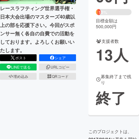
レースラフティング世界選手権・
まちづくり・地域活性化
13%
日本大会出場のマスターズ40歳以
目標金額は
上の部を応援下さい。今回がスポ
500,000円
CAMPFIRE for Social Good
CAMPFIRE Creation
ンサー無く各自の自費での活動を
CAMPFIREふるさと納税
machi-ya
コミュニティ
支援者数
しております。よろしくお願いい
13
人
たします。
ポスト
シェア
LINEで送る
URLコピー
募集終了まで残
埋め込み
QRコード
り
終了
このプロジェクトは、