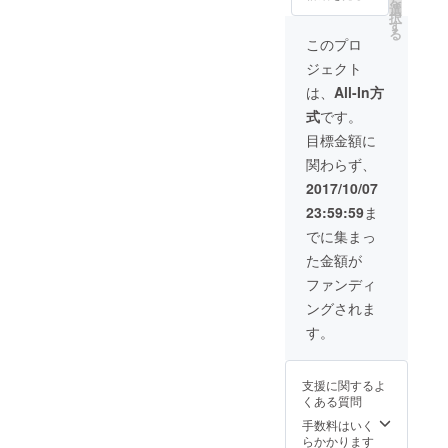
を
イベン
選
参加で
択
トの写
す
きない
る
真で
このプロ
方、遠
す。 １
方の方
ジェクト
０月１4
は缶
日
は、
All-In方
バッチ
（土）
とお礼
式
です。
1０時集
状の発
合→13
目標金額に
送のみ
時解散
になり
関わらず、
集合
ます。
川口駐
2017/10/07
車場
23:59:59
ま
でに集まっ
た金額が
ファンディ
ングされま
す。
支援に関するよ
くある質問
手数料はいく
らかかります