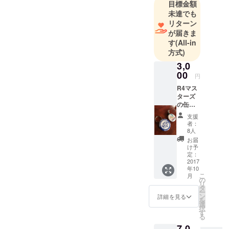
目標金額
ターズクラ
未達でも
ス（４０歳
リターン
以上の部）
が届きま
総合成績３
す
(All-in
位。２０１
方式)
５年連続出
3,0
場するも、
00
円
総合５位と
R4マス
なる。４人
ターズ
の缶
制のレース
バッチ
ラフティン
支援
と吉野
者：
グは初参戦
川での
8人
体験会
しました。
お届
へ参加
け予
今回2017年
いただ
定：
に念願の総
けま
2017
年10
す。丸
合優勝をし
こ
月
型の缶
の
リ
て連覇をか
バッチ
タ
ー
を予定
けた戦いに
ン
詳細を見る
を
してお
選
力をいれて
択
りま
す
る
おります。
す。写
7,0
真は昨