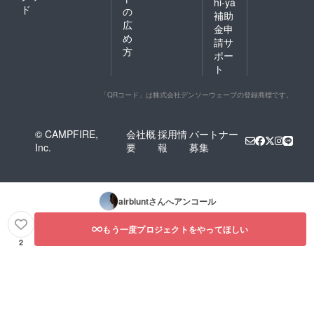
hi-ya
ド
の
補助
広
金申
め
請サ
方
ポー
ト
「QRコード」は株式会社デンソーウェーブの登録商標です。
© CAMPFIRE,
会社概
採用情
パートナー
Inc.
要
報
募集
airblunt
さんへアンコール
もう一度プロジェクトをやってほしい
2