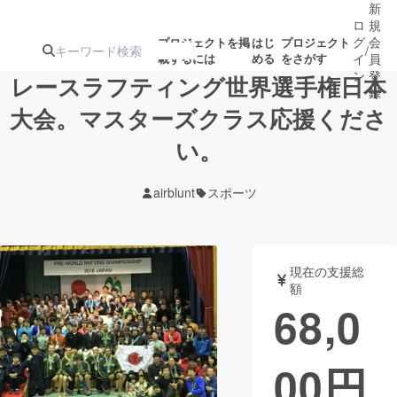
新
ロ
規
グ
会
プロジェクトを掲
はじ
プロジェクト
/
載するには
める
をさがす
イ
員
ン
登
レースラフティング世界選手権日本
録
大会。マスターズクラス応援くださ
い。
人気のプロ
注目のリ
注目の新着プロ
募集終了が近いプ
もうすぐ公開
ジェクト
ターン
ジェクト
ロジェクト
されます
airblunt
スポーツ
アート・写真
音楽
現在の支援総
テクノロジー・ガジェット
ゲーム・サ
額
68,0
映像・映画
書籍・雑誌
00
円
ビジネス・起業
チャレンジ