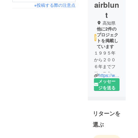
airblun
※投稿する際の注意点
t
高知県
他に2件の
プロジェク
トを掲載し
ています
１９９５年
から２００
６年までフ
リースタイ
https://www.facebook.com/raftyoshino/
ルカヤック
メッセー
の日本代表
ジを送る
を経て、２
０１３年６
人制レース
リターンを
ラフティン
グ世界選手
選ぶ
権に初出
場。マス