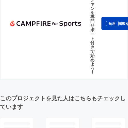
ァ
ン
を
専
門
掲載
無料
サ
ポ
ー
ト
付
き
で
始
め
よ
う
！
このプロジェクトを見た人はこちらもチェックし
ています