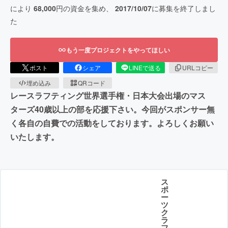
により
68,000
円の資金を集め、
2017/10/07
に募集を終了しまし
た
もう一度プロジェクトをやってほしい
ポスト
シェア
LINEで送る
URLコピー
埋め込み
QRコード
レースラフティング世界選手権・日本大会出場のマス
ターズ40歳以上の部を応援下さい。今回がスポンサー無
く各自の自費での活動をしております。よろしくお願い
いたします。
ス
ポ
ー
ツ
ク
ラ
フ