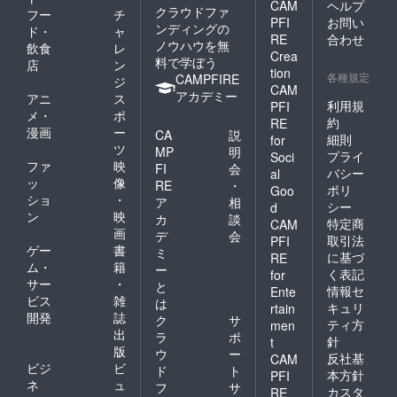
CAM
ヘルプ
クラウドファ
フー
チ
PFI
お問い
ンディングの
ド・
ャ
RE
合わせ
ノウハウを無
飲食
レ
Crea
料で学ぼう
店
ン
tion
各種規定
CAMPFIRE
ジ
CAM
アカデミー
アニ
ス
利用規
PFI
メ・
ポ
約
RE
漫画
ー
CA
説
細則
for
ツ
MP
明
プライ
Soci
ファ
映
FI
会
バシー
al
ッ
像
RE
・
ポリ
Goo
ショ
・
ア
相
シー
d
ン
映
カ
談
特定商
CAM
画
デ
会
取引法
PFI
ゲー
書
ミ
に基づ
RE
ム・
籍
ー
く表記
for
サー
・
と
情報セ
Ente
ビス
雑
は
キュリ
rtain
開発
誌
ク
サ
ティ方
men
出
ラ
ポ
針
t
版
ウ
ー
反社基
CAM
ビジ
ビ
ド
ト
本方針
PFI
ネ
ュ
フ
サ
カスタ
RE