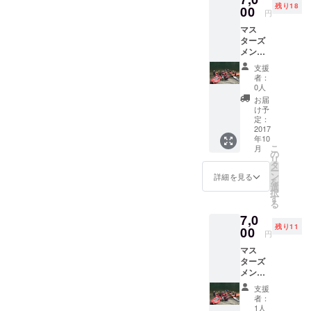
パドルス
残り18
年のア
00
円
ポーツに関
ブダビ
マス
わって30
大会の
ターズ
サンプ
年、まだ未
メン
ルで
知数のレー
バーと
す。 体
支援
小歩危
験会
スラフティ
者：
を下ろ
は、 １
0人
ングに力を
う！堂
０月２
お届
入れており
床〜川
１日
け予
口まで
（土）
定：
下りま
2017
午前9
年10
す。 写
時〜11
こ
月
真は昨
時 定
の
リ
年のリ
員15名
タ
ー
ターン
１０月
ン
詳細を見る
を
イベン
２２日
選
択
トの写
（日）
す
る
真で
午前9
7,0
す。 １
時〜11
残り11
０月１
00
時 定
円
５日
員15名
マス
（日）
会場
ターズ
1０時集
は 水
メン
合→13
遊び！
バーと
時解散
ガルバ
支援
小歩危
集合
ンゾに
者：
を下ろ
川口駐
て行い
1人