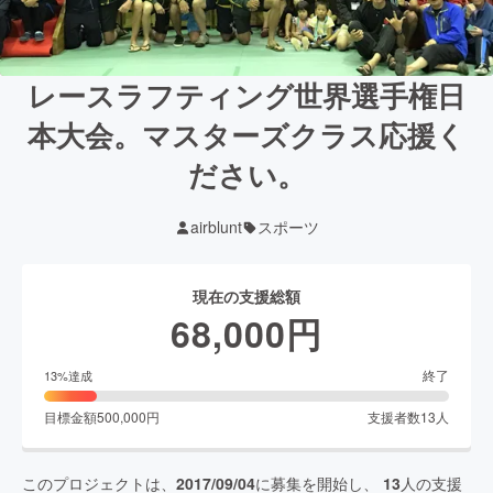
レースラフティング世界選手権日
本大会。マスターズクラス応援く
ださい。
airblunt
スポーツ
現在の支援総額
68,000
円
終了
13
%達成
目標金額
500,000
円
支援者数
13
人
このプロジェクトは、
2017/09/04
に募集を開始し、
13
人の支援