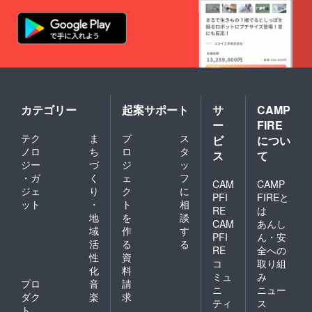
カテゴリー
起案サポート
サ
CAMP
ー
FIRE
テク
ま
プ
ス
ビ
につい
ノロ
ち
ロ
タ
ス
て
ジー
づ
ジ
ッ
・ガ
く
ェ
フ
CAM
CAMP
ジェ
り
ク
に
PFI
FIREと
ット
・
ト
相
RE
は
地
を
談
CAM
あんし
域
作
す
PFI
ん・安
活
る
る
RE
全への
性
資
コ
取り組
化
料
ミュ
み
プロ
音
請
ニ
ニュー
ダク
楽
求
ティ
ス
ト