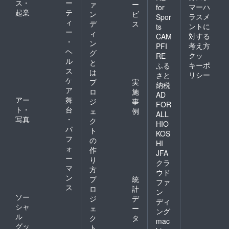
ス・
ー
ァ
ー
マーハ
for
起業
テ
ン
ビ
ラスメ
Spor
ィ
デ
ス
ントに
ts
ー
ィ
対する
CAM
・
ン
考え方
PFI
ヘ
グ
クッ
RE
ル
と
キーポ
ふる
ス
は
リシー
さと
ケ
プ
実
納税
ア
ロ
施
AD
アー
舞
ジ
事
FOR
ト・
台
ェ
例
ALL
写真
・
ク
HIO
パ
ト
KOS
フ
の
HI
ォ
作
JFA
ー
り
クラ
マ
方
ウド
ン
プ
統
ファ
ス
ロ
計
ン
ソー
ジ
デ
ディ
シャ
ェ
ー
ング
ル
ク
タ
mac
グッ
ト