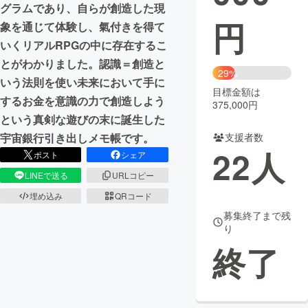
グラムであり、自らが創造した現
円
象を通じて体験し、氣付きを得て
まちづくり・地域活性化
いくリアルRPGの中に存在するこ
とがわかりました。認識＝創造と
CAMPFIRE for Social Good
CAMPFIRE Creation
29%
いう法則を使い未来において手に
CAMPFIREふるさと納税
machi-ya
コミュニティ
目標金額は
するお金を意識の力で創造しよう
375,000円
という真剣な遊びの末に誕生した
宇宙銀行引き出しメモ帳です。
支援者数
22
人
ポスト
シェア
LINEで送る
URLコピー
埋め込み
QRコード
募集終了まで残
り
終了