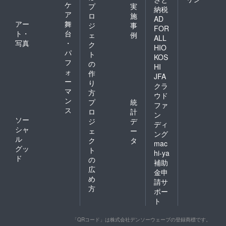
ケ
プ
実
納税
ア
ロ
施
AD
アー
舞
ジ
事
FOR
ト・
台
ェ
例
ALL
写真
・
ク
HIO
パ
ト
KOS
フ
の
HI
ォ
作
JFA
ー
り
クラ
マ
方
ウド
ン
プ
統
ファ
ス
ロ
計
ン
ソー
ジ
デ
ディ
シャ
ェ
ー
ング
ル
ク
タ
mac
グッ
ト
hi-ya
ド
の
補助
広
金申
め
請サ
方
ポー
ト
「QRコード」は株式会社デンソーウェーブの登録商標です。