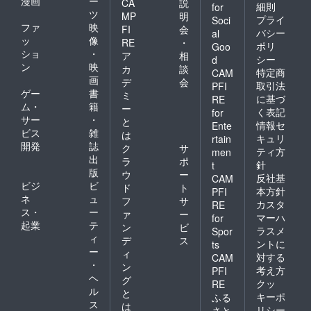
漫画
ー
CA
説
細則
for
ツ
MP
明
プライ
Soci
ファ
映
FI
会
バシー
al
ッ
像
RE
・
ポリ
Goo
ショ
・
ア
相
シー
d
ン
映
カ
談
特定商
CAM
画
デ
会
取引法
PFI
ゲー
書
ミ
に基づ
RE
ム・
籍
ー
く表記
for
サー
・
と
情報セ
Ente
ビス
雑
は
キュリ
rtain
開発
誌
ク
サ
ティ方
men
出
ラ
ポ
針
t
版
ウ
ー
反社基
CAM
ビジ
ビ
ド
ト
本方針
PFI
ネ
ュ
フ
サ
カスタ
RE
ス・
ー
ァ
ー
マーハ
for
起業
テ
ン
ビ
ラスメ
Spor
ィ
デ
ス
ントに
ts
ー
ィ
対する
CAM
・
ン
考え方
PFI
ヘ
グ
クッ
RE
ル
と
キーポ
ふる
ス
は
リシー
さと