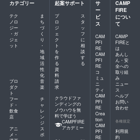
カテゴリー
起案サポート
サ
CAMP
ー
FIRE
テク
ま
プ
ス
ビ
につい
ノロ
ち
ロ
タ
ス
て
ジー
づ
ジ
ッ
・ガ
く
ェ
フ
CAM
CAMP
ジェ
り
ク
に
PFI
FIREと
ット
・
ト
相
RE
は
地
を
談
CAM
あんし
域
作
す
PFI
ん・安
活
る
る
RE
全への
性
資
コ
取り組
化
料
ミュ
み
プロ
音
請
ニ
ニュー
ダク
楽
求
ティ
ス
ト
CAM
ヘルプ
クラウドファ
フー
チ
PFI
お問い
ンディングの
ド・
ャ
RE
合わせ
ノウハウを無
飲食
レ
Crea
料で学ぼう
店
ン
tion
各種規定
CAMPFIRE
ジ
CAM
アカデミー
アニ
ス
利用規
PFI
メ・
ポ
約
RE