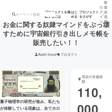
新
ロ
規
グ
会
プロジェクトを掲
はじ
プロジェクト
/
載するには
める
をさがす
イ
員
ン
登
お金に関する奴隷マインドをぶっ壊
録
すために宇宙銀行引き出しメモ帳を
販売したい！！
人気のプロ
注目のリ
注目の新着プロ
募集終了が近いプ
もうすぐ公開
ジェクト
ターン
ジェクト
ロジェクト
されます
Asahi Inoue
プロダクト
アート・写真
音楽
現在の支援総
テクノロジー・ガジェット
ゲーム・サ
額
110,
映像・映画
書籍・雑誌
量子物理学の研究が進み、私たち
000
が体験している現象は、全てホロ
ビジネス・起業
チャレンジ