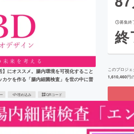
87
募集終
CAMPFIRE for Social Good
CAMPFIRE Creation
終
CAMPFIREふるさと納税
machi-ya
コミュニティ
このプロジェ
活】にオススメ。腸内環境を可視化すること
1,610,460
円
ッカケを作る「腸内細菌検査」を世の中に普
ピー
埋め込み
QRコード