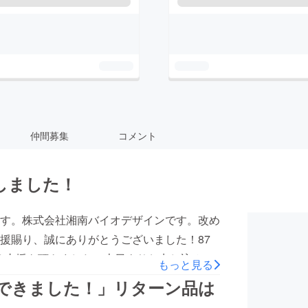
仲間募集
コメント
しました！
す。株式会社湘南バイオデザインです。改め
援賜り、誠にありがとうございました！87
大なる支援を頂きました！本日よりお申し込み頂
もっと見る
ります。リターン到着を楽しみにお待ち頂け
ができました！」リターン品は
る社会を作ります。という理念の元、活動を