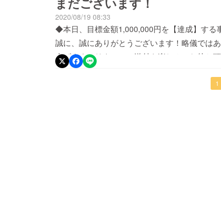
まだございます！
継続して参ります。略儀ながら、この場をお借
2020/08/19 08:33
しくお願いします。株式会社湘南バイオデザイ
◆本日、目標金額1,000,000円を【達成】
誠に、誠にありがとうございます！略儀ではあ
上げます。リターンの送付を楽しみにお待ち頂けますと
腸内細菌に関する情報発信を行なっております
す！◆目標金額には到達しておりますが、リタ
1
ご支援賜れますと幸いです。株式会社 湘南バ