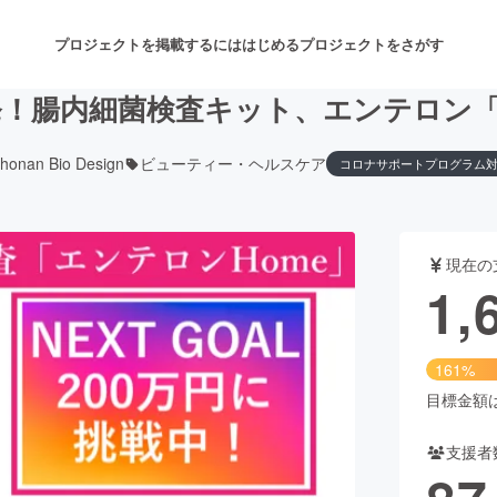
プロジェクトを掲載するには
はじめる
プロジェクトをさがす
！腸内細菌検査キット、エンテロン「
honan Bio Design
ビューティー・ヘルスケア
コロナサポートプログラム
注目のリターン
注目の新着プロジェクト
募集終了が近いプロジェクト
も
現在の
音楽
舞台・パフォーマンス
1,
ゲーム・サービス開発
フード・飲食店
161%
書籍・雑誌出版
アニメ・漫画
目標金額は1
支援者
チャレンジ
ビューティー・ヘルスケ