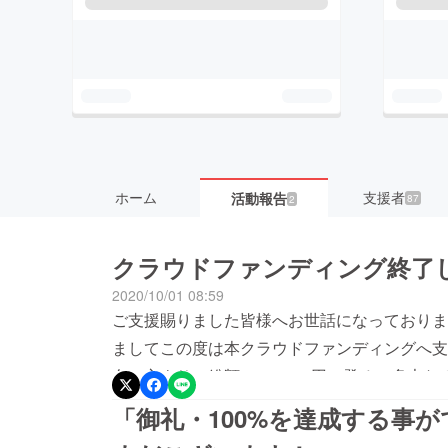
ホーム
支援者
活動報告
87
2
クラウドファンディング終了
2020/10/01 08:59
ご支援賜りました皆様へお世話になっておりま
ましてこの度は本クラウドファンディングへ支
名の方より、総額1,610,460円に登る、多
きましたリターンの準備・発送を順次行って参
「御礼・100%を達成する事
ますと幸いです。引き続き、人が笑顔で暮らせ