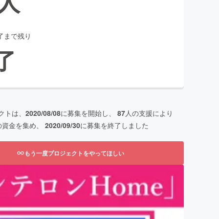
人
了まで残り
了
クトは、
2020/08/08
に募集を開始し、
87
人の支援により
の資金を集め、
2020/09/30
に募集を終了しました
もう一度プロジェクトをやってほしい