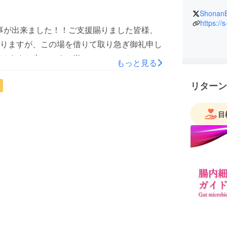
りして皆様へ御礼申し上げます。今後とも宜
Shonan
ン
https://s
する事が出来ました！！ご支援賜りました皆様、
りますが、この場を借りて取り急ぎ御礼申し
幸いです。尚、instagramやtwitterで
もっと見る
。是非「フォロー」「いいね」をお願いしま
リターン
ーンはまだございます！是非検討中の方は、
イオデザイン
目