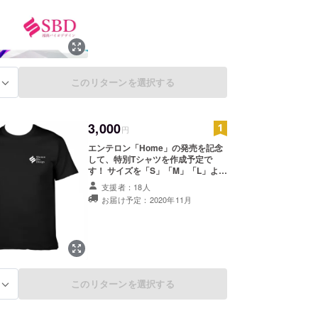
このリターンを選択する
る
3,000
円
エンテロン「Home」の発売を記念
して、特別Tシャツを作成予定で
す！ サイズを「S」「M」「L」より
ご選択下さい。 ※画像はイメージで
支援者：18人
す。実際の商品とは異なる場合があ
お届け予定：2020年11月
ります。
このリターンを選択する
る