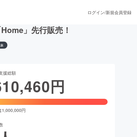
ログイン
/
新規会員登録
Home」先行販売！
対象
うすぐ公開されます
支援総額
プロダクト
610,460
円
ファッション
スポーツ
,000,000円
数
ア
ソーシャルグッド