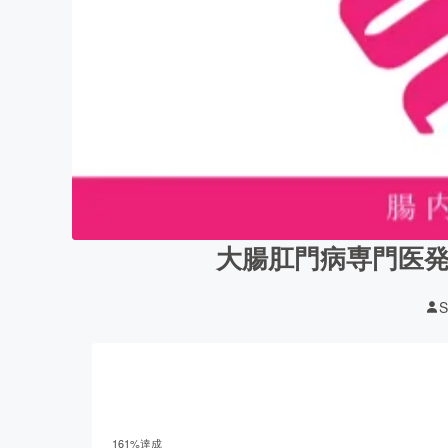
大腸肛門病専門医発
S
161
%達成