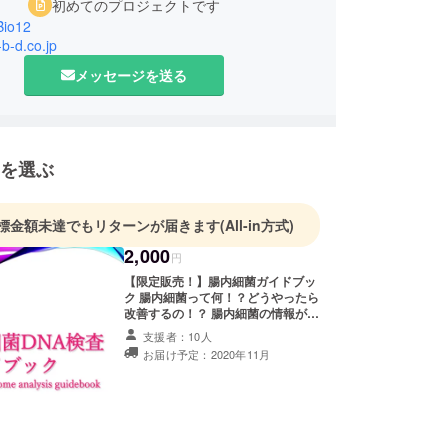
初めてのプロジェクトです
Bio12
-b-d.co.jp
メッセージを送る
を選ぶ
標金額未達でもリターンが届きます
(All-in方式)
2,000
円
【限定販売！】腸内細菌ガイドブッ
ク 腸内細菌って何！？どうやったら
改善するの！？ 腸内細菌の情報が掲
載されています。 本ガイドには個人
支援者：10人
事のアドバイスは掲載されておりま
お届け予定：2020年11月
せん。