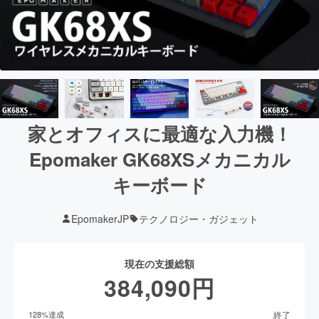
家とオフィスに最適な入力機！
Epomaker GK68XSメカニカル
キーボード
EpomakerJP
テクノロジー・ガジェット
現在の支援総額
384,090
円
終了
128
%達成