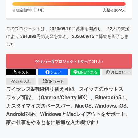
目標金額
300,000
円
支援者数
22
人
このプロジェクトは、
2020/08/10
に募集を開始し、
22
人の支援
により
384,090
円の資金を集め、
2020/09/15
に募集を終了しま
した
もう一度プロジェクトをやってほしい
ポスト
シェア
LINEで送る
URLコピー
埋め込み
QRコード
ワイヤレス&有線切り替え可能、スイッチのホットス
ワップ可能、（Gateron/Cherry MX）、Bluetooth5.1、
カスタイマイズスペースバー、MacOS, Windows, iOS,
Android対応、WindowsとMacレイアウトをサポート、
家に仕事をやるときに最適な入力機です！