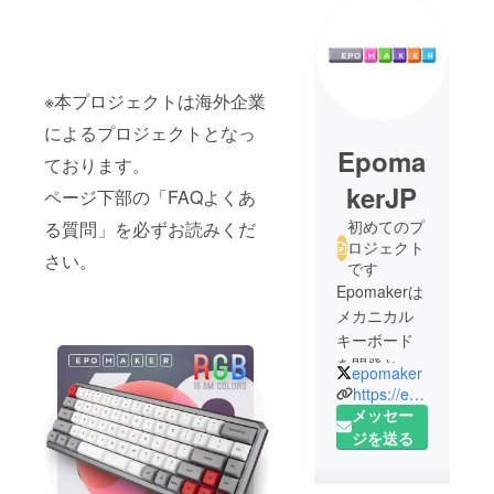
※本プロジェクトは海外企業
によるプロジェクトとなっ
Epoma
ております。
kerJP
ページ下部の「FAQよくあ
初めてのプ
る質問」を必ずお読みくだ
ロジェクト
さい。
です
Epomakerは
メカニカル
キーボード
を開発と販
epomaker
売している
https://epomaker.com/
チームで
メッセー
す。私たち
ジを送る
は世界中の
カスタマー