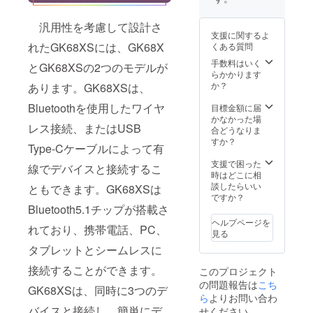
と
スワッ
税込み
ウト
1900m
プス
●送料込
キー
汎用性を考慮して設計さ
Ahバッ
イッ
み 詳し
キャッ
支援に関するよ
テリー
チ、
い同梱
プ*1 ア
れたGK68XSには、GK68X
くある質問
が搭載
GSAプ
商品
ディ
されま
ロファ
手数料はいく
GK68X
ショナ
とGK68XSの2つのモデルが
した。
イル及
らかかります
S
ル
ワイヤ
びPBT
か？
Cherry
あります。GK68XSは、
Space
レス/有
キー
MXス
キー
線切り
Bluetoothを使用したワイヤ
キャッ
目標金額に届
イッチ
キャッ
替え可
プ
かなかった場
有線メ
プ*1 ア
レス接続、またはUSB
能
●Windo
合どうなりま
カニカ
ディ
●1680
wsと
すか？
ルキー
ショナ
Type-Cケーブルによって有
万色
Macレ
ボード
ル
RGB
イアウ
支援で困った
（プラ
Space-
線でデバイスと接続するこ
バック
トをサ
時はどこに相
スチッ
Barス
ライ
ポート
談したらいい
クシエ
ともできます。GK68XSは
イッチ
ト、
●Cherr
ですか？
ル）*1
*1
ホット
y MXメ
Bluetooth5.1チップが搭載さ
Window
Type-C
スワッ
カニカ
s&Mac
ケーブ
ヘルプページを
れており、携帯電話、PC、
プス
ルス
レイア
ル*1 ス
見る
イッ
イッチ
ウト
イッチ
タブレットとシームレスに
チ、
（青
キー
分解
GSAプ
軸、黒
キャッ
ツール
接続することができます。
このプロジェクト
ロファ
軸、茶
プ*1 ア
*1 キー
の問題報告は
こち
イル及
軸、赤
ディ
キャッ
GK68XSは、同時に3つのデ
びPBT
ら
よりお問い合わ
軸） ●
ショナ
ププー
キー
キー
バイスと接続し、簡単にデ
ル
せください
ラー*1