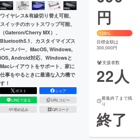
円
まちづくり・地域活性化
ワイヤレス&有線切り替え可能、
スイッチのホットスワップ可能、
CAMPFIRE for Social Good
CAMPFIRE Creation
（Gateron/Cherry MX）、
128%
CAMPFIREふるさと納税
machi-ya
コミュニティ
Bluetooth5.1、カスタイマイズス
目標金額は
300,000円
ペースバー、MacOS, Windows,
iOS, Android対応、Windowsと
支援者数
Macレイアウトをサポート、家に
22
人
仕事をやるときに最適な入力機で
す！
ポスト
シェア
募集終了まで残
LINEで送る
URLコピー
り
埋め込み
QRコード
終了