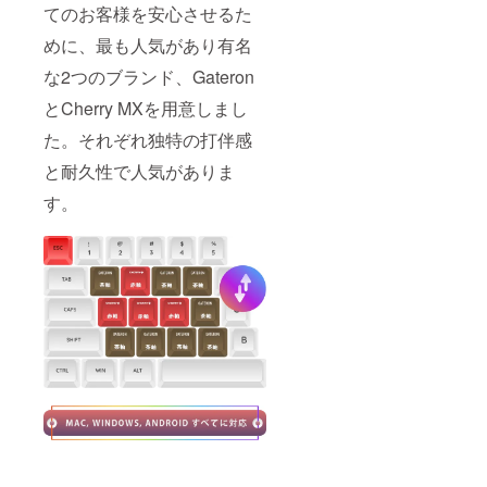
ル
キャッ
てのお客様を安心させるた
Space
ププー
キー
めに、最も人気があり有名
ラー*1
キャッ
な2つのブランド、Gateron
プ*1 ア
ディ
とCherry MXを用意しまし
ショナ
ル
た。それぞれ独特の打伴感
Space-
Barス
と耐久性で人気がありま
イッチ
*1
す。
Type-C
ケーブ
ル*1 ス
イッチ
分解
ツール
*1 キー
キャッ
ププー
ラー*1