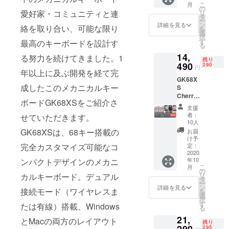
めに、最高
こ
月
●Space
の
リ
愛好家・コミュニティと連
なメカニカ
-Bar
タ
ー
キーが
ン
詳細を見る
ルキーボー
絡を取り合い、可能な限り
を
カスタ
選
ドを提供し
択
マイズ
す
最高のキーボードを設計す
る
可能
ます。私た
14,
●Blueto
る努力を続けてきました。1
ちはオフィ
残り
oth5.1
490
290
円
シャルサイ
年以上に及ぶ開発を経て完
と
GK68X
1900m
トも下に示
成したこのメカニカルキー
S
Ahバッ
します。私
Cherry
テリー
ボードGK68XSをご紹介さ
MXワイ
たちと一緒
が搭載
支援
ヤレス/
されま
者：
に最高なタ
せていただきます。
有線切
した。
10人
イピング体
り替え
ワイヤ
GK68XSは、68キー搭載の
お届
可能メ
レス/有
験を探索し
け予
カニカ
線切り
定：
完全カスタマイズ可能なコ
ましょう！
ルキー
2020
替え可
年10
ンパクトデザインのメカニ
ボード
能
こ
月
●Space
●1680
の
リ
カルキーボード。デュアル
-Bar
万色
タ
ー
キーが
RGB
ン
詳細を見る
接続モード（ワイヤレスま
を
カスタ
バック
選
択
マイズ
ライ
す
たは有線）搭載、Windows
る
可能
ト、
21,
●Blueto
ホット
とMacの両方のレイアウト
残り
oth5.1
290
スワッ
295