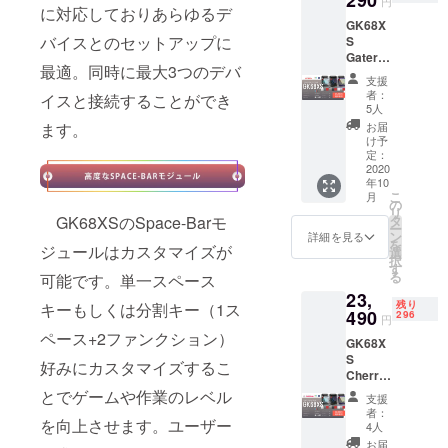
円
と
に対応しておりあらゆるデ
プス
GK68X
1900m
イッ
バイスとのセットアップに
S
Ahバッ
チ、
Gatero
テリー
GSAプ
最適。同時に最大3つのデバ
nスイッ
が搭載
ロファ
支援
チワイ
されま
イル及
者：
イスと接続することができ
ヤレス/
した。
びPBT
5人
有線切
ワイヤ
キー
お届
ます。
り替え
レス/有
キャッ
け予
可能メ
線切り
定：
プ
カニカ
2020
替え可
●Windo
年10
ルキー
能
wsと
こ
月
ボード
●1680
の
Macレ
リ
（CNC
万色
タ
GK68XSのSpace-Barモ
イアウ
ー
アルミ
RGB
ン
トをサ
詳細を見る
を
ニウム
ジュールはカスタマイズが
バック
選
ポート
択
シエ
ライ
す
●Gater
る
可能です。単一スペース
ル）
ト、
onメカ
23,
●Space
ホット
ニカル
残り
キーもしくは分割キー（1ス
-Bar
490
スワッ
296
スイッ
円
キーが
プス
チ（青
ペース+2ファンクション）
GK68X
カスタ
イッ
軸、黒
S
マイズ
チ、
軸、茶
好みにカスタマイズするこ
Cherry
可能
GSAプ
軸、赤
MXワイ
●CNC
とでゲームや作業のレベル
ロファ
軸） ●
支援
ヤレス/
アルミ
イル及
キー
者：
有線切
を向上させます。ユーザー
ニウム
びPBT
4人
キャッ
り替え
シエル
キー
プカ
お届