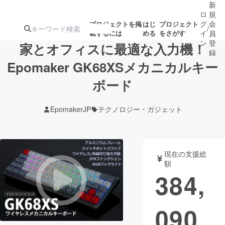
新
ロ
規
グ
会
プロジェクトを掲
はじ
プロジェクト
/
載するには
める
をさがす
イ
員
ン
登
家とオフィスに最適な入力機！
録
Epomaker GK68XSメカニカルキー
ボード
人気のプロ
注目のリ
注目の新着プロ
募集終了が近いプ
もうすぐ公開
ジェクト
ターン
ジェクト
ロジェクト
されます
EpomakerJP
テクノロジー・ガジェット
アート・写真
音楽
現在の支援総
テクノロジー・ガジェット
ゲーム・サ
額
384,
映像・映画
書籍・雑誌
090
ビジネス・起業
チャレンジ