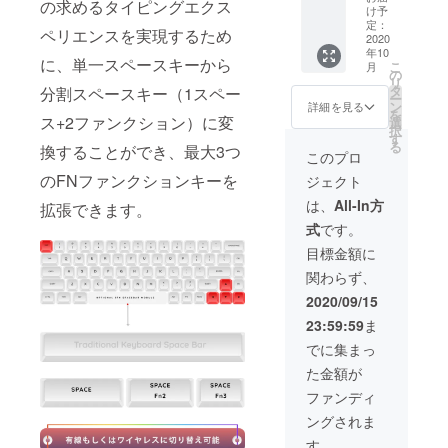
の求めるタイピングエクス
可能メ
カラー
キャッ
け予
ラーが
カニカ
がパー
定：
プ
ホワイ
ペリエンスを実現するため
ルキー
2020
プルと
●Windo
トとグ
年10
ボード
グレー
wsと
レーを
に、単一スペースキーから
こ
月
（CNC
を選択
の
Macレ
選択で
リ
アルミ
できま
タ
イアウ
分割スペースキー（1スペー
きま
ー
ニウム
す
ン
トをサ
詳細を見る
す！ ●
を
シエ
ス+2ファンクション）に変
●Blueto
選
ポート
税込み
択
ル）
oth5.1
す
●Cherr
●送料込
る
換することができ、最大3つ
●Space
と
y MXメ
このプロ
み 詳し
-Bar
1900m
カニカ
い同梱
のFNファンクションキーを
ジェクト
キーが
Ahバッ
ルス
商品
カスタ
テリー
イッチ
は、
All-In方
GK68X
拡張できます。
マイズ
が搭載
（青
S
式
です。
可能
されま
軸、黒
Gatero
●CNC
した。
軸、茶
目標金額に
nスイッ
アルミ
ワイヤ
軸、赤
チ有線
関わらず、
ニウム
レス/有
軸） ●
メカニ
シエル
線切り
キー
2020/09/15
カル
のカ
替え可
キャッ
キー
23:59:59
ま
ラーが
能
プカ
ボード
パープ
●1680
ラーが
でに集まっ
（プラ
ルとグ
万色
ホワイ
スチッ
た金額が
レーを
RGB
トとグ
クシエ
選択で
バック
レーを
ファンディ
ル）*1
きます
ライ
選択で
Window
ングされま
●Blueto
ト、
きま
s&Mac
oth5.1
ホット
す！ ●
す。
レイア