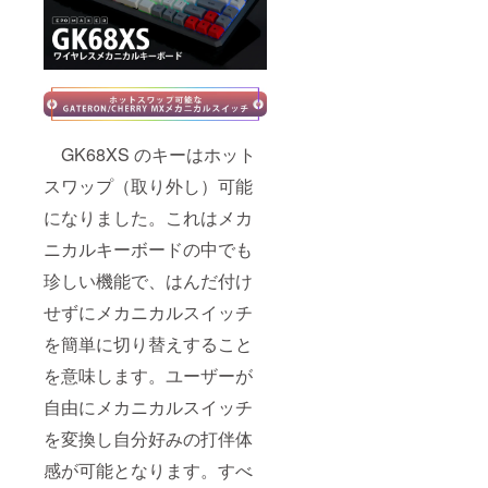
税込み
Window
●送料込
s&Mac
み 詳し
レイア
い同梱
ウト
商品
キー
GK68X
キャッ
S
プ*1 ア
Cherry
ディ
MXス
ショナ
GK68XS のキーはホット
イッチ
ル
有線メ
スワップ（取り外し）可能
Space
カニカ
キー
になりました。これはメカ
ルキー
キャッ
ボード
プ*1 ア
ニカルキーボードの中でも
（CNC
ディ
アルミ
ショナ
珍しい機能で、はんだ付け
ニウム
ル
シエ
Space-
せずにメカニカルスイッチ
ル）*1
Barス
Window
イッチ
を簡単に切り替えすること
s&Mac
*1
を意味します。ユーザーが
レイア
Type-C
ウト
ケーブ
自由にメカニカルスイッチ
キー
ル*1 ス
キャッ
イッチ
を変換し自分好みの打伴体
プ*1 ア
分解
ディ
ツール
感が可能となります。すべ
ショナ
*1 キー