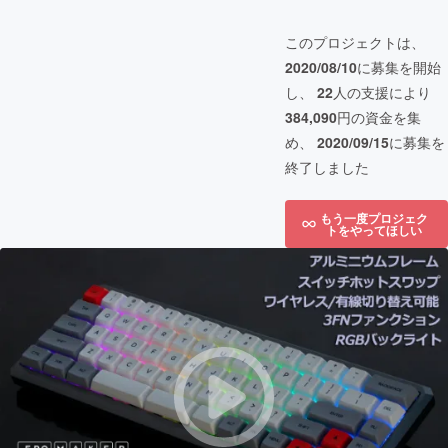
このプロジェクトは、
2020/08/10
に募集を開始
し、
22
人の支援により
384,090
円の資金を集
め、
2020/09/15
に募集を
終了しました
もう一度プロジェク
トをやってほしい