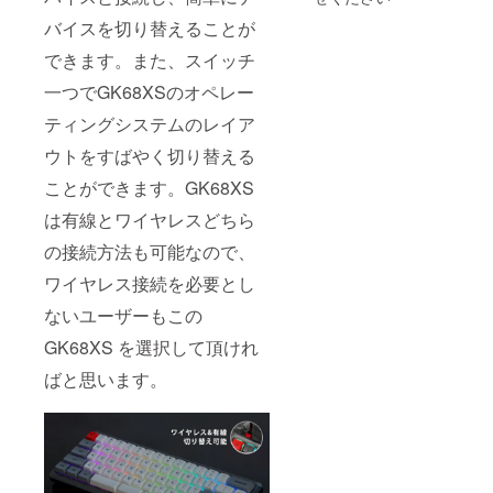
キャッ
キャッ
Space
プ
バイスを切り替えることが
プカ
キー
●Windo
ラーが
キャッ
できます。また、スイッチ
wsと
ホワイ
プ*1 ア
Macレ
トとグ
ディ
一つでGK68XSのオペレー
イアウ
レーを
ショナ
トをサ
選択で
ル
ティングシステムのレイア
ポート
きま
Space-
●Cherr
す！ ●
Barス
ウトをすばやく切り替える
y MXメ
税込み
イッチ
カニカ
ことができます。GK68XS
●送料込
*1
ルス
み 詳し
Type-C
は有線とワイヤレスどちら
イッチ
い同梱
ケーブ
（青
商品
ル*1 ス
の接続方法も可能なので、
軸、黒
GK68X
イッチ
軸、茶
S
分解
ワイヤレス接続を必要とし
軸、赤
Gatero
ツール
軸） ●
nスイッ
*1 キー
ないユーザーもこの
キー
チ有線
キャッ
キャッ
メカニ
GK68XS を選択して頂けれ
ププー
プカ
カル
ラー*1
ばと思います。
ラーが
キー
ホワイ
ボード
トとグ
（CNC
レーを
アルミ
選択で
ニウム
きま
シエ
す！ ●
ル）*1