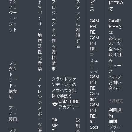
テク
ま
プ
ス
ビ
につい
ノロ
ち
ロ
タ
ス
て
ジー
づ
ジ
ッ
・ガ
く
ェ
フ
CAM
CAMP
ジェ
り
ク
に
PFI
FIREと
ット
・
ト
相
RE
は
地
を
談
CAM
あんし
域
作
す
PFI
ん・安
活
る
る
RE
全への
性
資
コ
取り組
化
料
ミュ
み
プロ
音
請
ニ
ニュー
ダク
楽
求
ティ
ス
ト
CAM
ヘルプ
クラウドファ
フー
チ
PFI
お問い
ンディングの
ド・
ャ
RE
合わせ
ノウハウを無
飲食
レ
Crea
料で学ぼう
店
ン
tion
各種規定
CAMPFIRE
ジ
CAM
アカデミー
アニ
ス
利用規
PFI
メ・
ポ
約
RE
漫画
ー
CA
説
細則
for
ツ
MP
明
プライ
Soci
ファ
映
FI
会