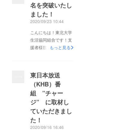
名を突破いたし
ジに本プロジェクトが
ました！
掲載されております！
トップページ掲載を
2020/09/23 10:44
きっかけに更に多くの
こんにちは！東北大学
方へ届くようにと願っ
生活協同組合です！支
ております。ぜひご確
援者様数が200名を突
もっと見る
認ください！
破いたしました。多く
の皆様に支援していた
だき、御礼申し上げま
東日本放送
す。また、25日から再
（KHB）番
度TOPページに本プロ
組 ”チャー
ジェクトが掲載される
予定です。周りの方に
ジ” に取材し
お声がけいただけます
ていただきまし
と幸甚です。残り4日
た！
と短い期間にはなりま
2020/09/16 16:46
すが、ご協力の程何卒