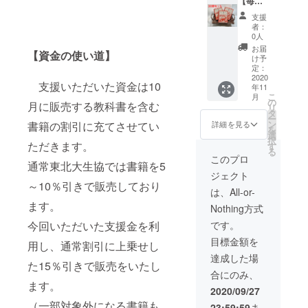
た食堂
を再現
【毎日
北大学
のカ
した限
でも食
のロゴ
支援
レーを
定レト
べた
マーク
者：
再現し
ルトカ
い！カ
入りの
0人
た限定
レー
レー30
オリジ
お届
【資金の使い道】
レトル
（普通
個セッ
ナル
け予
トカ
カ
ト～激
クッ
定：
レー2種
レー）
辛～】
2020
キー
支援いただいた資金は10
年11
類を2つ
あの頃
・お礼
（19個
こ
月
ずつ 大
に戻っ
のお手
入り）
の
月に販売する教科書を含む
リ
学生協
たよう
紙 ・食
をセッ
タ
ー
の購買
な気持
堂の味
トにし
ン
詳細を見る
書籍の割引に充てさせてい
を
店限定
ちで…
を再
たもの
選
択
で販売
毎日で
現！人
ただきます。
です！
す
る
してい
も食べ
気の食
クッ
このプロ
通常東北大生協では書籍を5
る大学
た
堂レシ
キーは
ジェクト
生に人
い！“貧
ピ ・貧
卒業式
～10％引きで販売しており
気のつ
食”の名
食で人
や入学
は、All-or-
ぶグミ
前で愛
気だっ
式、そ
ます。
Nothing方式
と“貧
されて
た食堂
の他に
食”の名
いた食
カレー
もお土
です。
今回いただいた支援金を利
前で愛
堂のカ
を再現
産とし
目標金額を
されて
レーを
した限
てとて
用し、通常割引に上乗せし
いた食
再現し
定レト
も人気
達成した場
た15％引きで販売をいたし
堂のカ
たレト
ルトカ
のある
合にのみ、
レーを
ルトカ
レー
商品で
ます。
再現し
レー
（怒髪
す！
2020/09/27
たレト
（普通
天カ
（一部対象外になる書籍も
23:59:59
ま