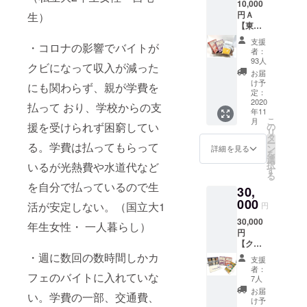
10,000
限定つ
円Ａ
生）
ぶグミ
【東北
１つ ・
大生協
貧食で
支援
・コロナの影響でバイトが
カレー
人気
者：
セッ
だった
93人
クビになって収入が減った
ト！
食堂の
お届
②】 ・
カレー
け予
にも関わらず、親が学費を
お礼の
を再現
定：
お手紙
2020
した限
払って おり、学校からの支
年11
・食堂
定レト
こ
月
の味を
ルトカ
援を受けられず困窮してい
の
リ
再現！
レー2種
タ
ー
る。学費は払ってもらって
人気の
類 大学
ン
詳細を見る
を
食堂レ
生協の
選
択
いるが光熱費や水道代など
シピ ・
購買店
す
る
貧食で
限定で
を自分で払っているので生
30,
人気
販売し
だった
000
ている
活が安定しない。（国立大1
円
食堂カ
大学生
30,000
レーを
に人気
年生女性・ 一人暮らし）
円
再現し
のつぶ
【クッ
た限定
グミ
キー＆
レトル
・週に数回の数時間しかカ
と“貧
支援
カレー
トカ
食”の名
者：
フェのバイトに入れていな
セッ
レー2種
前で愛
7人
ト】 ・
類（普
されて
お届
い。学費の一部、交通費、
お礼の
通カ
いた食
け予