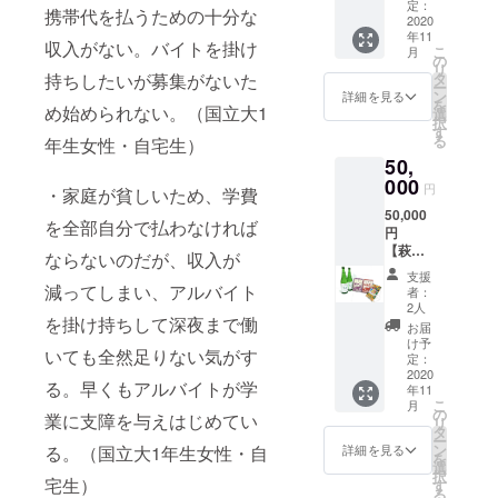
お手紙
レー、
定：
堂のカ
携帯代を払うための十分な
・食堂
2020
怒髪天
レーを
年11
の味を
カ
再現し
収入がない。バイトを掛け
こ
月
再現！
レー）
の
たレト
リ
人気の
・東北
タ
持ちしたいが募集がないた
ルトカ
ー
食堂レ
大学の
ン
レー2種
詳細を見る
を
シピ ・
め始められない。（国立大1
学生が
選
類がつ
択
東北大
開発し
す
いた
る
年生女性・自宅生）
学のロ
たレト
セット
50,
ゴマー
ルトカ
になり
ク入り
000
レー2つ
ます。
円
・家庭が貧しいため、学費
オリジ
（バ
現在と
50,000
ナル
ターチ
過去に
を全部自分で払わなければ
円
クッ
キンカ
人気
【萩丸
キー ・
レー）
だった
ならないのだが、収入が
＆カ
大学生
“貧
商品を
支援
レー
にも人
減ってしまい、アルバイト
食”の名
味わう
者：
セッ
気の大
前で愛
2人
ことが
ト！】
を掛け持ちして深夜まで働
学生協
されて
できま
お届
※お酒類
限定つ
いた食
け予
す！
いても全然足りない気がす
を含む
ぶグミ
定：
堂のカ
リター
2020
１つ ・
レーを
る。早くもアルバイトが学
年11
ンは未
貧食で
再現し
こ
月
成年の
人気
の
たレト
業に支障を与えはじめてい
リ
方はご
だった
タ
ルトカ
ー
購入不
食堂の
ン
レー2種
る。（国立大1年生女性・自
詳細を見る
を
可と
カレー
選
類と東
択
なって
宅生）
を再現
す
北大学
る