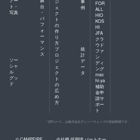
アー
舞
ジ
事
FOR
ト・
台
ェ
例
ALL
写真
・
ク
HIO
パ
ト
KOS
フ
の
HI
ォ
作
JFA
ー
り
クラ
マ
方
ウド
ン
プ
統
ファ
ス
ロ
計
ン
ソー
ジ
デ
ディ
シャ
ェ
ー
ング
ル
ク
タ
mac
グッ
ト
hi-ya
ド
の
補助
広
金申
め
請サ
方
ポー
ト
「QRコード」は株式会社デンソーウェーブの登録商標です。
© CAMPFIRE,
会社概
採用情
パートナー