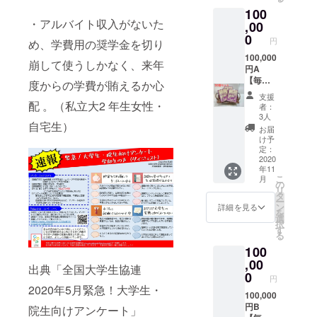
おりま
した限
生が学
100
す、予
定レト
生の声
・アルバイト収入がないた
めご了
,00
ルトカ
を集め
承くだ
レー2種
0
て作っ
円
め、学費用の奨学金を切り
さい。
類 ２
たオリ
・お礼
100,000
つずつ
ジナル
崩して使うしかなく、来年
のお手
円A
大学生
のバ
紙 ・食
【毎日
協の購
ターチ
度からの学費が賄えるか心
堂の味
でも食
買店限
キンカ
支援
を再
べた
定で販
配 。（私立大2 年生女性・
レーが
者：
現！人
い！カ
売して
セット
3人
自宅生）
気の食
レー30
いる大
になっ
お届
堂レシ
個セッ
学生に
た人気
け予
ピ ・オ
ト～普
人気の
定：
カレー
リジナ
通～】
2020
つぶグ
セット
年11
ル日本
・お礼
ミと“貧
になり
こ
月
酒”萩
のお手
食”の名
の
ます！
リ
丸” 2
紙 ・食
前で愛
タ
ー
本 ・大
堂の味
されて
ン
詳細を見る
を
学生に
を再
いた食
選
択
も人気
現！人
堂のカ
す
る
の大学
気の食
レーを
100
生協限
堂レシ
再現し
定つぶ
ピ ・貧
,00
たレト
出典「全国大学生協連
グミ１
食で人
ルトカ
0
円
つ ・貧
気だっ
レー2種
2020年5月緊急！大学生・
食で人
た食堂
100,000
類、そ
気だっ
カレー
円B
して東
院生向けアンケート」