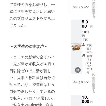
リ
人気の
グミの
タ
て皆様の力をお借りし、一
ー
食堂レ
セット
ン
詳細を見る
を
シピ リ
になり
選
緒に学生を支えたいと思い
択
ターン
ます！
す
る
商品が
このプロジェクトを立ち上
5,0
不要の
げました。
方向け
00
円
プラン
5,000
です！
円
【東北
大生協
支援
～大学生の切実な声～
カレー
者：
セッ
92人
ト！
お届
・コロナの影響で全くバイ
①】 ・
け予
お礼の
定：
ト先が開かず収入が 4 月 1
お手紙
2020
年11
・食堂
日以降ゼロで生活が苦し
こ
月
の味を
の
リ
い。大学の教科書は自分で
再現！
タ
ー
人気の
ン
詳細を見る
を
払っており、授業費は月々
食堂レ
選
択
シピ ・
す
自分で返したりしているの
る
大学生
10,
にも人
で収入がゼロ だと厳しい。
気の大
000
円
学生協
（私立大2年生女性・自宅