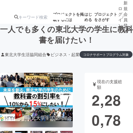
新
ロ
規
グ
会
プロジェクトを掲
はじ
プロジェクト
/
載するには
める
をさがす
イ
員
ン
登
一人でも多くの東北大学の学生に教科
録
書を届けたい！
人気のプロ
注目のリ
注目の新着プロ
募集終了が近いプ
もうすぐ公開
東北大学生活協同組合
ビジネス・起業
コロナサポートプログラム対象
ジェクト
ターン
ジェクト
ロジェクト
されます
アート・写真
音楽
現在の支援総
額
2,28
テクノロジー・ガジェット
ゲーム・サ
映像・映画
書籍・雑誌
0,78
ビジネス・起業
チャレンジ