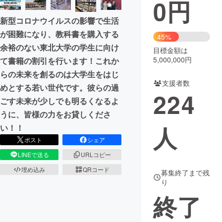
0
円
まちづくり・地域活性化
新型コロナウイルスの影響で生活
が困難になり、教科書を購入する
45%
余裕のない東北大学の学生に向け
CAMPFIRE for Social Good
CAMPFIRE Creation
目標金額は
5,000,000円
て書籍の割引を行います！これか
CAMPFIREふるさと納税
machi-ya
コミュニティ
らの未来を創るのは大学生をはじ
支援者数
めとする若い世代です。彼らの過
224
ごす未来が少しでも明るくなるよ
うに、皆様の力をお貸しくださ
人
い！！
ポスト
シェア
LINEで送る
URLコピー
埋め込み
QRコード
募集終了まで残
り
終了