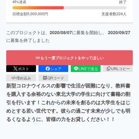
終了
45
%達成
目標金額
5,000,000
円
支援者数
224
人
このプロジェクトは、
2020/08/07
に募集を開始し、
2020/09/27
に募集を終了しました
もう一度プロジェクトをやってほしい
ポスト
シェア
LINEで送る
URLコピー
埋め込み
QRコード
新型コロナウイルスの影響で生活が困難になり、教科書
を購入する余裕のない東北大学の学生に向けて書籍の割
引を行います！これからの未来を創るのは大学生をはじ
めとする若い世代です。彼らの過ごす未来が少しでも明
るくなるように、皆様の力をお貸しください！！