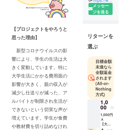
食堂や購買
メッセー
書籍店の運
ジを送る
営、勉学情
報機器や食
【プロジェクトをやろうと
品・文具の
リターンを
思った理由】
販売、サー
ビス分野(自
選ぶ
動車免許を
新型コロナウイルスの影
はじめとし
響により、学生の生活は大
目標金額
た各種資格
未達なら
きく変動しています。特に
試験の申し
全額返金
大学生活にかかる費用面の
込み受付、
されます
旅行業の取
(All-or-
影響が大きく、親の収入が
扱)住まいの
Nothing
減少し仕送りが減った、ア
方式)
紹介や学生
ルバイトが制限され生活が
総合共済な
1,0
00
どです。
円
できないという切実な声が
大学生協
1,000円
増えています。学生が食費
Ａ
は、学生・
【大学
や教材費を切り詰めなけれ
院生・教職
生協限