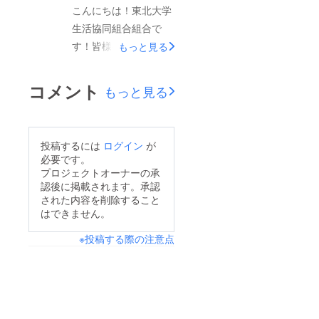
よろしくお願いいたし
こんにちは！東北大学
ます。
生活協同組合組合で
す！皆様のあたたかい
もっと見る
支援、誠にありがとう
ございます。支援者数
コメント
もっと見る
も170人を超え、多く
の方に共感していただ
いていることを嬉しく
投稿するには
ログイン
が
思います。本日、東日
必要です。
本放送で毎週月曜日か
プロジェクトオーナーの承
認後に掲載されます。承認
ら金曜日に放送されて
された内容を削除すること
いる番組”チャージ”よ
はできません。
り本プロジェクトにつ
※投稿する際の注意点
いて取材していただき
ました。学生にもご協
力いただき、前期をど
のように過ごしたか、
そしてそれを受けて東