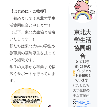
【はじめに・ご挨拶】
初めまして！東北大学生
活協同組合と申します！
東北大
（以下、東北大生協と省略
学生活
いたします。）
私たちは東北大学の学生や
協同組
教職員の福利厚生を担って
合
いる組織です。
宮城県
学生の入学から卒業まで幅
他に1件の
プロジェク
広くサポートを行っていま
トを掲載し
ています
す。
わたしたち
大学生協の
主な事業内
容は、キャ
THUv_COOP_KOHO
ンパス内の
https://www.tohoku.u-coop.or.jp/