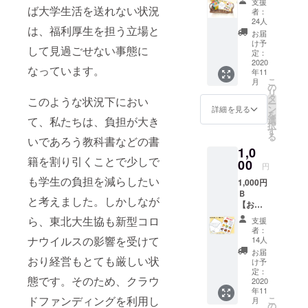
支援
員の願いや
定つぶ
ば大学生活を送れない状況
者：
グミ
要求を大切
24人
は、福利厚生を担う立場と
セッ
お届
にし、時代
ト！】
け予
して見過ごせない事態に
の変化に合
・お礼
定：
のお手
2020
わせて豊か
なっています。
年11
紙 ・食
こ
なキャンパ
月
堂の味
の
リ
を再
スライフを
タ
このような状況下におい
ー
現！人
ン
詳細を見る
生み出すた
を
気の食
選
て、私たちは、負担が大き
択
めに幅広い
堂レシ
す
る
ピ ・大
いであろう教科書などの書
事業活動を
1,0
学生に
行っていま
籍を割り引くことで少しで
も人気
00
円
す。
の大学
も学生の負担を減らしたい
1,000円
生協限
Ｂ
定つぶ
と考えました。しかしなが
【お礼
グミ１
のお手
つ 大学
ら、東北大生協も新型コロ
支援
紙＋食
生協の
者：
堂レシ
購買店
ナウイルスの影響を受けて
14人
ピ】 ・
限定で
お届
お礼の
おり経営もとても厳しい状
販売し
け予
お手紙
ている
定：
態です。そのため、クラウ
・食堂
2020
大学生
年11
の味を
に人気
ドファンディングを利用し
こ
月
再現！
のつぶ
の