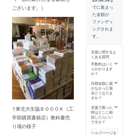
ルトカ
カ
レー）
レー2種
レー）
あの頃
でに集まっ
ございます。）
類、人
30個
に戻っ
た金額が
気のオ
セット
たよう
リジナ
になり
な気持
ファンディ
ル日本
ます！
ちで…
ングされま
酒2本を
毎日で
セット
も食べ
す。
にしま
た
した！
い！“貧
食”の名
支援に関するよ
前で愛
くある質問
されて
いた食
手数料はいく
堂のカ
らかかります
レーを
か？
再現し
たレト
目標金額に届
ルトカ
かなかった場
レー
合どうなりま
（怒髪
すか？
天カ
レー）
支援で困った
↑東北大生協ＢＯＯＯＫ（工
30個
時はどこに相
セット
学部購買書籍店）教科書売
談したらいい
になり
ですか？
り場の様子
ます！
ヘルプページを