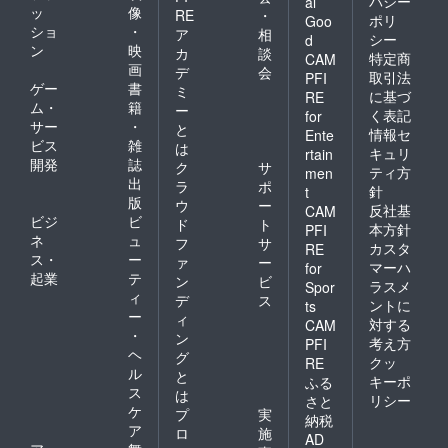
バシー
al
ッ
像
RE
・
ポリ
Goo
ショ
・
ア
相
シー
d
ン
映
カ
談
特定商
CAM
画
デ
会
取引法
PFI
ゲー
書
ミ
に基づ
RE
ム・
籍
ー
く表記
for
サー
・
と
情報セ
Ente
ビス
雑
は
キュリ
rtain
開発
誌
ク
サ
ティ方
men
出
ラ
ポ
針
t
版
ウ
ー
反社基
CAM
ビジ
ビ
ド
ト
本方針
PFI
ネ
ュ
フ
サ
カスタ
RE
ス・
ー
ァ
ー
マーハ
for
起業
テ
ン
ビ
ラスメ
Spor
ィ
デ
ス
ントに
ts
ー
ィ
対する
CAM
・
ン
考え方
PFI
ヘ
グ
クッ
RE
ル
と
キーポ
ふる
ス
は
リシー
さと
ケ
プ
実
納税
ア
ロ
施
AD